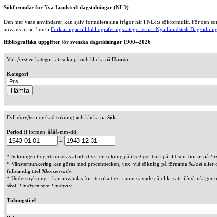
Sökformulär för Nya Lundstedt dagstidningar (NLD)
Den mer vane användaren kan själv formulera sina frågor här i NLd:s sökformulär. För den som
använts m.m. finns i
Förklaringar till bibliograferingskategorierna i Nya Lundstedt Dagstidning
Bibliografiska uppgifter för svenska dagstidningar 1900--2026
Välj
först
en kategori att söka på och klicka på
Hämta
.
Kategori
Fyll
därefter
i önskad sökning och klicka på
Sök
.
Period
(i formen: åååå-mm-dd)
--
* Sökningen högertrunkeras alltid, d.v.s. en söknng på
Fred
ger träff på allt som börjar på
Fr
* Vänstertrunkering kan göras med procenttecken, t.ex. vid sökning på förnamn
%Joel
eller 
fullständig titel
%konservativ
.
* Understrykning _ kan användas för att söka t.ex. namn stavade på olika sätt.
Lind_vist
ger t
såväl
Lindkvist
som
Lindqvist
.
Tidningstitel