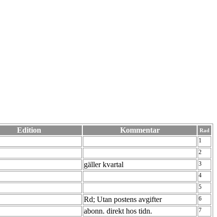
Edition
Kommentar
Rad
1
2
gäller kvartal
3
4
5
Rd; Utan postens avgifter
6
abonn. direkt hos tidn.
7