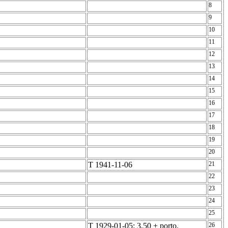
8
9
10
11
12
13
14
15
16
17
18
19
20
T 1941-11-06
21
22
23
24
25
T 1929-01-05: 3,50 + porto.
26