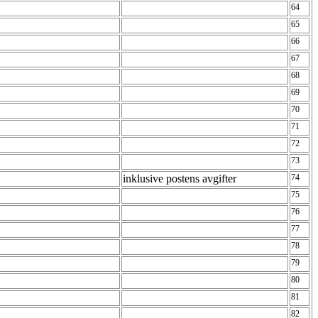
64
65
66
67
68
69
70
71
72
73
inklusive postens avgifter
74
75
76
77
78
79
80
81
82