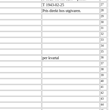
T 1943-02-25
27
Pris direkt hos utgivaren.
28
29
30
31
32
33
34
35
per kvartal
36
37
38
39
40
41
42
43
44