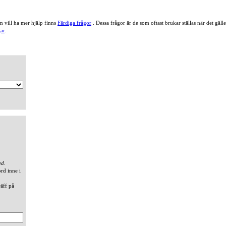
 vill ha mer hjälp finns
Färdiga frågor
. Dessa frågor är de som oftast brukar ställas när det gä
ar
.
ed
.
ord inne i
räff på