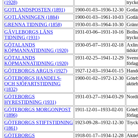
(1928)
tryck
GOTLANDSPOSTEN (1891)
1900-01-03--1936-12-30
Gotla
GOTLÄNNINGEN (1884)
1900-01-03--1961-10-03
Gotlä
GRENNA TIDNING (1858)
1930-01-03--1964-10-30
Gränn
GÄVLEBORGS LÄNS
1931-03-06--1931-10-16
Bolln
TIDNING (1931)
tryck
GÖTALANDS
1930-05-07--1931-02-18
Axlin
KÖPMANNATIDNING (1920)
tidskr
GÖTALANDS
1931-02-25--1941-12-29
Svens
KÖPMANNATIDNING (1920)
förla
GÖTEBORGS ARGUS (1927)
1927-12-03--1934-01-15
Hande
GÖTEBORGS HANDELS-
1900-01-02--1972-12-30
Göteb
OCH SJÖFARTSTIDNING
aktie
(1832)
GÖTEBORGS
1931-03-27--1934-03-29
Nordi
HYRESTIDNING (1931)
GÖTEBORGS MORGONPOST
1911-12-01--1933-02-01
Göteb
(1896)
förla
GÖTEBORGS STIFTSTIDNING
1923-09-28--1932-12-30
Tryck
(1861)
GÖTEBORGS
1918-01-17--1934-12-28
Aktie