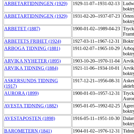
ARBETARTIDNINGEN (1929)
1929-11-07--1931-02-13
Ludw
boktr
ARBETARTIDNINGEN (1929)
1931-02-20--1937-07-23
Örten
boktr
ARBETET (1887)
1900-01-02--1989-04-23
Tryck
Fram
ARBETETS FRIHET (1924)
1927-03-11--1967-12-31
Boktr
ARBOGA TIDNING (1881)
1911-02-07--1965-10-29
Arbo
boktr
ARVIKA NYHETER (1895)
1903-10-20--1970-11-04
Arvik
ARVIKA TIDNING (1884)
1921-11-06--1934-10-01
Arvik
boktr
ASKERSUNDS TIDNING
1917-12-21--1956-08-31
Asker
(1917)
aktie
AURORA (1899)
1900-01-03--1957-12-31
Tryck
Auror
AVESTA TIDNING (1882)
1905-01-05--1992-02-25
Ågre
boktr
AVESTAPOSTEN (1898)
1916-05-11--1951-10-30
Dalar
boktr
BAROMETERN (1841)
1904-01-02--1976-12-31
Tidni