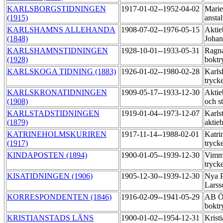
KARLSBORGSTIDNINGEN
1917-01-02--1952-04-02
Marie
(1915)
ansta
KARLSHAMNS ALLEHANDA
1908-07-02--1976-05-15
Aktie
(1848)
Johan
KARLSHAMNSTIDNINGEN
1928-10-01--1933-05-31
Ragna
(1928)
boktr
KARLSKOGA TIDNING (1883)
1926-01-02--1980-02-28
Karls
tryck
KARLSKRONATIDNINGEN
1909-05-17--1933-12-30
Aktie
(1908)
och s
KARLSTADSTIDNINGEN
1919-01-04--1973-12-07
Karls
(1879)
aktie
KATRINEHOLMSKURIREN
1917-11-14--1988-02-01
Katri
(1917)
tryck
KINDAPOSTEN (1894)
1900-01-05--1939-12-30
Vimme
tryck
KISATIDNINGEN (1906)
1905-12-30--1939-12-30
Nya P
Larss
KORRESPONDENTEN (1846)
1916-02-09--1941-05-29
AB Ös
boktr
KRISTIANSTADS LÄNS
1900-01-02--1954-12-31
Kristi