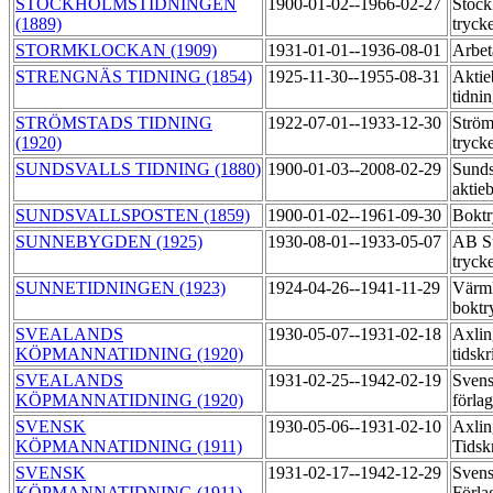
STOCKHOLMSTIDNINGEN
1900-01-02--1966-02-27
Stock
(1889)
tryck
STORMKLOCKAN (1909)
1931-01-01--1936-08-01
Arbet
STRENGNÄS TIDNING (1854)
1925-11-30--1955-08-31
Aktie
tidni
STRÖMSTADS TIDNING
1922-07-01--1933-12-30
Ström
(1920)
tryck
SUNDSVALLS TIDNING (1880)
1900-01-03--2008-02-29
Sunds
aktie
SUNDSVALLSPOSTEN (1859)
1900-01-02--1961-09-30
Boktr
SUNNEBYGDEN (1925)
1930-08-01--1933-05-07
AB S
tryck
SUNNETIDNINGEN (1923)
1924-04-26--1941-11-29
Värml
boktr
SVEALANDS
1930-05-07--1931-02-18
Axlin
KÖPMANNATIDNING (1920)
tidskr
SVEALANDS
1931-02-25--1942-02-19
Svens
KÖPMANNATIDNING (1920)
förla
SVENSK
1930-05-06--1931-02-10
Axlin
KÖPMANNATIDNING (1911)
Tidskr
SVENSK
1931-02-17--1942-12-29
Svens
KÖPMANNATIDNING (1911)
Förla