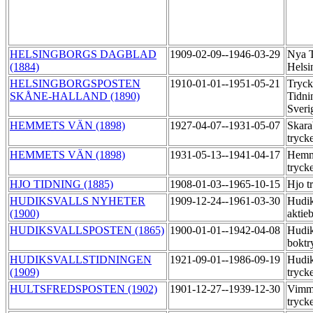
HELSINGBORGS DAGBLAD
1909-02-09--1946-03-29
Nya T
(1884)
Helsi
HELSINGBORGSPOSTEN
1910-01-01--1951-05-21
Tryck
SKÅNE-HALLAND (1890)
Tidni
Sveri
HEMMETS VÄN (1898)
1927-04-07--1931-05-07
Skara
tryck
HEMMETS VÄN (1898)
1931-05-13--1941-04-17
Hemme
tryck
HJO TIDNING (1885)
1908-01-03--1965-10-15
Hjo t
HUDIKSVALLS NYHETER
1909-12-24--1961-03-30
Hudik
(1900)
aktie
HUDIKSVALLSPOSTEN (1865)
1900-01-01--1942-04-08
Hudik
boktr
HUDIKSVALLSTIDNINGEN
1921-09-01--1986-09-19
Hudik
(1909)
tryck
HULTSFREDSPOSTEN (1902)
1901-12-27--1939-12-30
Vimme
tryck