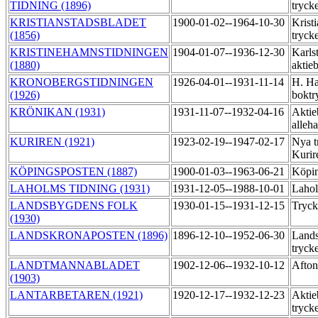
TIDNING (1896)
tryck
KRISTIANSTADSBLADET
1900-01-02--1964-10-30
Krist
(1856)
tryck
KRISTINEHAMNSTIDNINGEN
1904-01-07--1936-12-30
Karls
(1880)
aktie
KRONOBERGSTIDNINGEN
1926-04-01--1931-11-14
H. Ha
(1926)
boktr
KRÖNIKAN (1931)
1931-11-07--1932-04-16
Aktie
alleh
KURIREN (1921)
1923-02-19--1947-02-17
Nya t
Kuri
KÖPINGSPOSTEN (1887)
1900-01-03--1963-06-21
Köpin
LAHOLMS TIDNING (1931)
1931-12-05--1988-10-01
Lahol
LANDSBYGDENS FOLK
1930-01-15--1931-12-15
Tryck
(1930)
LANDSKRONAPOSTEN (1896)
1896-12-10--1952-06-30
Land
tryck
LANDTMANNABLADET
1902-12-06--1932-10-12
Afton
(1903)
LANTARBETAREN (1921)
1920-12-17--1932-12-23
Aktie
tryck