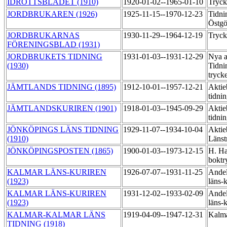
IDROTTSBLADET (1910)
1920-01-02--1965-01-10
Tryck
JORDBRUKAREN (1926)
1925-11-15--1970-12-23
Tidni
Östgö
JORDBRUKARNAS
1930-11-29--1964-12-19
Tryck
FÖRENINGSBLAD (1931)
JORDBRUKETS TIDNING
1931-01-03--1931-12-29
Nya a
(1930)
Tidni
tryck
JÄMTLANDS TIDNING (1895)
1912-10-01--1957-12-21
Aktie
tidni
JÄMTLANDSKURIREN (1901)
1918-01-03--1945-09-29
Aktie
tidni
JÖNKÖPINGS LÄNS TIDNING
1929-11-07--1934-10-04
Aktie
(1910)
Länst
JÖNKÖPINGSPOSTEN (1865)
1900-01-03--1973-12-15
H. Ha
boktr
KALMAR LÄNS-KURIREN
1926-07-07--1931-11-25
Andel
(1923)
läns-
KALMAR LÄNS-KURIREN
1931-12-02--1933-02-09
Andel
(1923)
läns-
KALMAR-KALMAR LÄNS
1919-04-09--1947-12-31
Kalma
TIDNING (1918)