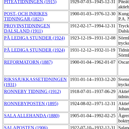
PITEÅTIDNINGEN (1915)
1929-07-03--1945-12-31
Piteå
aktie
POST- OCH INRIKES
1900-01-03--1976-12-30
Kungl
TIDNINGAR (1821)
P.A. 
PROVINSTIDNINGEN
1912-02-17--1994-12-31
Tryck
DALSLAND (1911)
Dalsl
PÅ LEDIGA STUNDER (1924)
1923-12-19--1931-12-08
Sörml
tryck
PÅ LEDIGA STUNDER (1924)
1931-12-12--1932-11-19
Tidni
Sörml
REFORMATORN (1887)
1900-01-04--1962-01-07
Oscar
RIKSSJUKKASSETIDNINGEN
1931-01-14--1933-12-20
Svens
(1931)
tryck
RONNEBY TIDNING (1912)
1918-07-01--1937-06-29
Aktie
tidni
RONNEBYPOSTEN (1895)
1924-08-02--1971-12-31
Aktie
Johan
SALA ALLEHANDA (1880)
1905-01-04--1992-02-25
Ågre
boktr
SALAPOSTEN (1906)
1922-07-10--1932-12-31
Salap