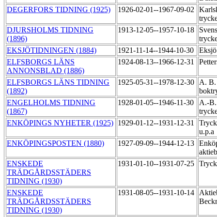
DEGERFORS TIDNING (1925)
1926-02-01--1967-09-02
Karls
tryck
DJURSHOLMS TIDNING
1913-12-05--1957-10-18
Svens
(1896)
tryck
EKSJÖTIDNINGEN (1884)
1921-11-14--1944-10-30
Eksjö
ELFSBORGS LÄNS
1924-08-13--1966-12-31
Pette
ANNONSBLAD (1886)
ELFSBORGS LÄNS TIDNING
1925-05-31--1978-12-30
A. B.
(1892)
boktr
ENGELHOLMS TIDNING
1928-01-05--1946-11-30
A.-B.
(1867)
tryck
ENKÖPINGS NYHETER (1925)
1929-01-12--1931-12-31
Tryck
u.p.a
ENKÖPINGSPOSTEN (1880)
1927-09-09--1944-12-13
Enköp
aktie
ENSKEDE
1931-01-10--1931-07-25
Tryck
TRÄDGÅRDSSTÄDERS
TIDNING (1930)
ENSKEDE
1931-08-05--1931-10-14
Aktie
TRÄDGÅRDSSTÄDERS
Beckm
TIDNING (1930)