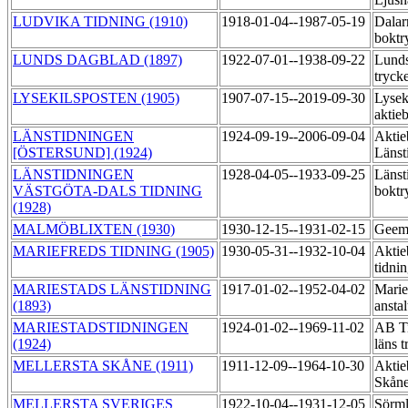
LUDVIKA TIDNING (1910)
1918-01-04--1987-05-19
Dalar
boktr
LUNDS DAGBLAD (1897)
1922-07-01--1938-09-22
Lunds
tryck
LYSEKILSPOSTEN (1905)
1907-07-15--2019-09-30
Lysek
aktie
LÄNSTIDNINGEN
1924-09-19--2006-09-04
Aktie
[ÖSTERSUND] (1924)
Länst
LÄNSTIDNINGEN
1928-04-05--1933-09-25
Länst
VÄSTGÖTA-DALS TIDNING
boktr
(1928)
MALMÖBLIXTEN (1930)
1930-12-15--1931-02-15
Geems
MARIEFREDS TIDNING (1905)
1930-05-31--1932-10-04
Aktie
tidni
MARIESTADS LÄNSTIDNING
1917-01-02--1952-04-02
Marie
(1893)
ansta
MARIESTADSTIDNINGEN
1924-01-02--1969-11-02
AB Ti
(1924)
läns 
MELLERSTA SKÅNE (1911)
1911-12-09--1964-10-30
Aktie
Skåne
MELLERSTA SVERIGES
1922-10-04--1931-12-05
Sörml