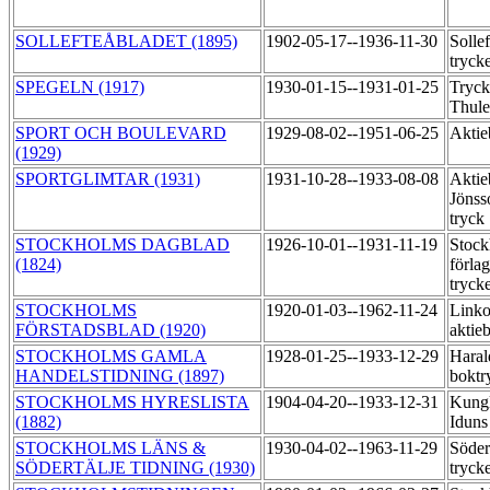
SOLLEFTEÅBLADET (1895)
1902-05-17--1936-11-30
Sollef
tryck
SPEGELN (1917)
1930-01-15--1931-01-25
Tryck
Thul
SPORT OCH BOULEVARD
1929-08-02--1951-06-25
Aktie
(1929)
SPORTGLIMTAR (1931)
1931-10-28--1933-08-08
Aktie
Jönss
tryck
STOCKHOLMS DAGBLAD
1926-10-01--1931-11-19
Stock
(1824)
förla
tryck
STOCKHOLMS
1920-01-03--1962-11-24
Linko
FÖRSTADSBLAD (1920)
aktie
STOCKHOLMS GAMLA
1928-01-25--1933-12-29
Haral
HANDELSTIDNING (1897)
boktr
STOCKHOLMS HYRESLISTA
1904-04-20--1933-12-31
Kungl
(1882)
Iduns
STOCKHOLMS LÄNS &
1930-04-02--1963-11-29
Söder
SÖDERTÄLJE TIDNING (1930)
tryck