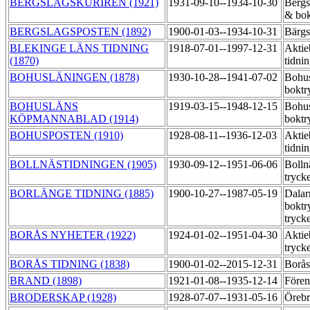
BERGSLAGSKURIREN (1921)
1931-09-10--1934-10-30
Bergs
& bok
BERGSLAGSPOSTEN (1892)
1900-01-03--1934-10-31
Bärgs
BLEKINGE LÄNS TIDNING
1918-07-01--1997-12-31
Aktie
(1870)
tidni
BOHUSLÄNINGEN (1878)
1930-10-28--1941-07-02
Bohus
boktr
BOHUSLÄNS
1919-03-15--1948-12-15
Bohus
KÖPMANNABLAD (1914)
boktr
BOHUSPOSTEN (1910)
1928-08-11--1936-12-03
Aktie
tidni
BOLLNÄSTIDNINGEN (1905)
1930-09-12--1951-06-06
Bolln
tryck
BORLÄNGE TIDNING (1885)
1900-10-27--1987-05-19
Dalar
boktr
tryck
BORÅS NYHETER (1922)
1924-01-02--1951-04-30
Aktie
tryck
BORÅS TIDNING (1838)
1900-01-02--2015-12-31
Borås
BRAND (1898)
1921-01-08--1935-12-14
Fören
BRODERSKAP (1928)
1928-07-07--1931-05-16
Örebr