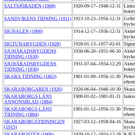
SALTSJÖBADEN (1908)
1920-09-17--1948-12-31
Linko
boktr
SANDVIKENS TIDNING (1911)
1923-10-23--1956-12-31
Gefle
tryck
SIGNALEN (1900)
1914-12-17--1936-12-31
Aktie
tryck
SIGTUNABYGDEN (1928)
1928-01-13--1957-02-01
Sigtu
SJUHÄRADSBYGDENS
1930-06-20--1931-06-30
Aktie
TIDNING (1930)
tryck
SJUHÄRADSBYGDENS
1931-07-04--1934-12-29
Aktie
TIDNING (1930)
boktr
SKARA TIDNING (1863)
1901-01-09--1956-11-30
Pette
efter
SKARABORGAREN (1926)
1926-06-04--1946-10-30
Skara
SKARABORGS LÄNS
1900-01-02--1981-01-31
Isaks
ANNONSBLAD (1884)
SKARABORGS LÄNS
1901-01-12--1956-11-30
Pette
TIDNING (1884)
efter
SKARABORGSTIDNINGEN
1927-03-12--1958-04-16
Skara
(1915)
tryck
SKARAPOSTEN (1906)
1929-10-12--1934-12-28
K/B V