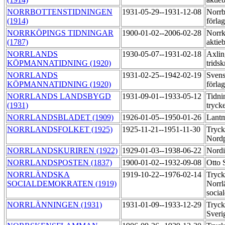
NORRBOTTENSTIDNINGEN
1931-05-29--1931-12-08
Norrb
(1914)
förlag
NORRKÖPINGS TIDNINGAR
1900-01-02--2006-02-28
Norrk
(1787)
aktie
NORRLANDS
1930-05-07--1931-02-18
Axlin
KÖPMANNATIDNING (1920)
tridsk
NORRLANDS
1931-02-25--1942-02-19
Svens
KÖPMANNATIDNING (1920)
förla
NORRLANDS LANDSBYGD
1931-09-01--1933-05-12
Tidni
(1931)
tryck
NORRLANDSBLADET (1909)
1926-01-05--1950-01-26
Lantm
NORRLANDSFOLKET (1925)
1925-11-21--1951-11-30
Tryck
Nord
NORRLANDSKURIREN (1922)
1929-01-03--1938-06-22
Nordi
NORRLANDSPOSTEN (1837)
1900-01-02--1932-09-08
Otto 
NORRLÄNDSKA
1919-10-22--1976-02-14
Tryck
SOCIALDEMOKRATEN (1919)
Norrl
socia
NORRLÄNNINGEN (1931)
1931-01-09--1933-12-29
Tryck
Sver