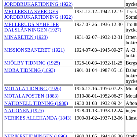
JORDBRUKARTIDNING (1922)
tryck
MELLERSTA SVERIGES
1931-12-12--1942-12-19
Tryck
JORDBRUKARTIDNING (1922)
Sörml
MELLERUDS NYHETER
1927-07-26--1936-12-30
Trollh
DALSLÄNNINGEN (1927)
tryck
MINARETEN (1923)
1931-02-07--1932-12-31
Örten
boktr
MISSIONSBANERET (1921)
1924-07-03--1945-09-27
A.-B.
boktr
MJÖLBY TIDNING (1925)
1925-10-03--1932-11-25
Bergs
MORA TIDNING (1893)
1901-01-04--1987-05-18
Dalar
boktr
tryck
MOTALA TIDNING (1926)
1926-12-16--1956-07-23
Motal
MOTALAPOSTEN (1883)
1910-08-01--1952-06-27
Motal
NATIONELL TIDNING (1930)
1930-01-03--1932-09-24
Afton
NATIONEN (1925)
1928-01-13--1938-12-24
ingen
NERIKES ALLEHANDA (1843)
1900-01-02--1937-12-06
Länst
NERIKESTIDNINGEN (1896)
1900-01-05--1944-06-30
Örebr