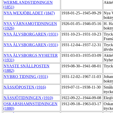
WERMLANDSTIDNINGEN
Aktie
(1851)
NYA WEXJÖBLADET (1847)
1918-01-25--1945-09-29
Nya V
boktr
NYA VÄRNAMOTIDNINGEN
1926-01-05--1946-05-16
H. Ha
(1926)
boktr
NYA ÄLVSBORGAREN (1931)
1931-10-23--1931-10-23
Tryck
Fram
NYA ÄLVSBORGAREN (1931)
1931-12-04--1937-12-31
Tryck
älvsb
NYA ÄLVSBORGS NYHETER
1931-03-03--1935-03-09
Aktie
(1931)
Nyhet
NYASTE SNÄLLPOSTEN
1919-08-30--1941-08-01
Tryck
(1882)
NYBRO TIDNING (1931)
1931-12-02--1967-11-03
Johan
boktr
NÄSSJÖPOSTEN (1916)
1919-07-11--1938-11-30
Småla
tryck
NÄSSJÖTIDNINGEN (1910)
1922-09-22--1944-09-08
Eksjö
OSKARSHAMNSTIDNINGEN
1912-09-18--1963-03-17
Oskar
(1880)
tryck