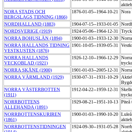
aktie
NORA STADS OCH
1876-01-05--1964-10-21
Nora 
BERGSLAGS TIDNING (1866)
NORDHALLAND (1883)
1904-07-15--1933-01-05
Nordh
NORDSVERIGE (1919)
1924-05-06--1964-12-31
Tryck
NORRA BOHUSLÄN (1894)
1900-01-03--1933-12-30
Norra
NORRA HALLANDS TIDNING
1901-10-05--1939-05-31
Vestk
VESTKUSTEN (1876)
NORRA HALLANDS
1926-12-10--1966-12-29
Norra
VECKOBLAD (1921)
tryck
NORRA SKÅNE (1900)
1901-01-03--2005-12-31
Norra
NORRA VÄRMLAND (1929)
1930-07-31--1931-10-29
Aktie
Bygde
NORRA VÄSTERBOTTEN
1912-04-22--1959-12-31
Skell
(1911)
tryck
NORRBOTTENS
1929-08-21--1951-10-13
Piteå
ALLEHANDA (1891)
NORRBOTTENSKURIREN
1900-01-03--1990-10-20
Luleå
(1861)
aktie
NORRBOTTENSTIDNINGEN
1924-09-30--1931-05-28
Norrb
(1914)
aktie