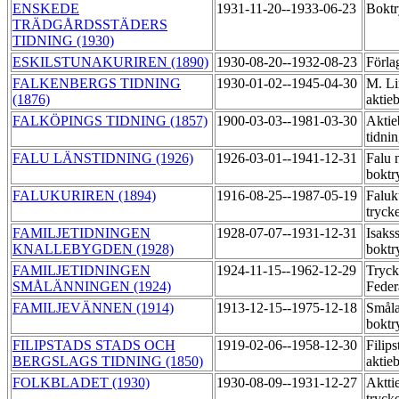
ENSKEDE
1931-11-20--1933-06-23
Boktr
TRÄDGÅRDSSTÄDERS
TIDNING (1930)
ESKILSTUNAKURIREN (1890)
1930-08-20--1932-08-23
Förla
FALKENBERGS TIDNING
1930-01-02--1945-04-30
M. Li
(1876)
aktie
FALKÖPINGS TIDNING (1857)
1900-03-03--1981-03-30
Aktie
tidni
FALU LÄNSTIDNING (1926)
1926-03-01--1941-12-31
Falu 
boktr
FALUKURIREN (1894)
1916-08-25--1987-05-19
Faluk
tryck
FAMILJETIDNINGEN
1928-07-07--1931-12-31
Isaks
KNALLEBYGDEN (1928)
boktr
FAMILJETIDNINGEN
1924-11-15--1962-12-29
Tryck
SMÅLÄNNINGEN (1924)
Feder
FAMILJEVÄNNEN (1914)
1913-12-15--1975-12-18
Småla
boktr
FILIPSTADS STADS OCH
1919-02-06--1958-12-30
Filips
BERGSLAGS TIDNING (1850)
aktie
FOLKBLADET (1930)
1930-08-09--1931-12-27
Aktti
tryck