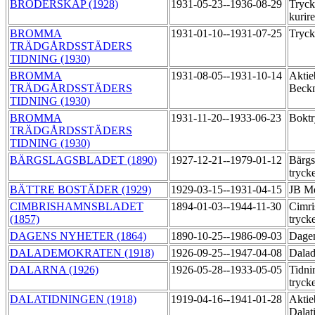
BRODERSKAP (1928)
1931-05-23--1936-08-29
Tryck
kurir
BROMMA
1931-01-10--1931-07-25
Tryck
TRÄDGÅRDSSTÄDERS
TIDNING (1930)
BROMMA
1931-08-05--1931-10-14
Aktie
TRÄDGÅRDSSTÄDERS
Beckm
TIDNING (1930)
BROMMA
1931-11-20--1933-06-23
Boktr
TRÄDGÅRDSSTÄDERS
TIDNING (1930)
BÄRGSLAGSBLADET (1890)
1927-12-21--1979-01-12
Bärgs
tryck
BÄTTRE BOSTÄDER (1929)
1929-03-15--1931-04-15
JB Me
CIMBRISHAMNSBLADET
1894-01-03--1944-11-30
Cimri
(1857)
tryck
DAGENS NYHETER (1864)
1890-10-25--1986-09-03
Dagen
DALADEMOKRATEN (1918)
1926-09-25--1947-04-08
Dalad
DALARNA (1926)
1926-05-28--1933-05-05
Tidni
tryck
DALATIDNINGEN (1918)
1919-04-16--1941-01-28
Aktie
Dalat