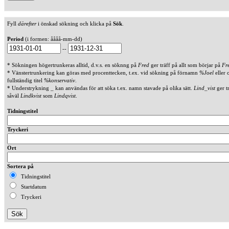
Fyll
därefter
i önskad sökning och klicka på
Sök
.
Period
(i formen: åååå-mm-dd)
--
* Sökningen högertrunkeras alltid, d.v.s. en söknng på
Fred
ger träff på allt som börjar på
Fr
* Vänstertrunkering kan göras med procenttecken, t.ex. vid sökning på förnamn
%Joel
eller 
fullständig titel
%konservativ
.
* Understrykning _ kan användas för att söka t.ex. namn stavade på olika sätt.
Lind_vist
ger t
såväl
Lindkvist
som
Lindqvist
.
Tidningstitel
Tryckeri
Ort
Sortera på
Tidningstitel
Startdatum
Tryckeri