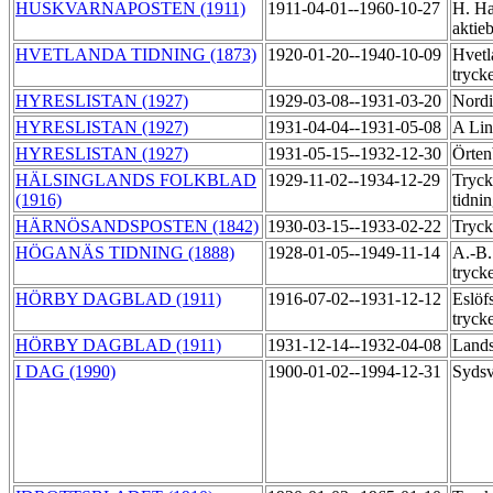
HUSKVARNAPOSTEN (1911)
1911-04-01--1960-10-27
H. Ha
aktie
HVETLANDA TIDNING (1873)
1920-01-20--1940-10-09
Hvetl
tryck
HYRESLISTAN (1927)
1929-03-08--1931-03-20
Nordi
HYRESLISTAN (1927)
1931-04-04--1931-05-08
A Lin
HYRESLISTAN (1927)
1931-05-15--1932-12-30
Örten
HÄLSINGLANDS FOLKBLAD
1929-11-02--1934-12-29
Tryck
(1916)
tidni
HÄRNÖSANDSPOSTEN (1842)
1930-03-15--1933-02-22
Tryck
HÖGANÄS TIDNING (1888)
1928-01-05--1949-11-14
A.-B.
tryck
HÖRBY DAGBLAD (1911)
1916-07-02--1931-12-12
Eslöf
tryck
HÖRBY DAGBLAD (1911)
1931-12-14--1932-04-08
Lands
I DAG (1990)
1900-01-02--1994-12-31
Sydsv