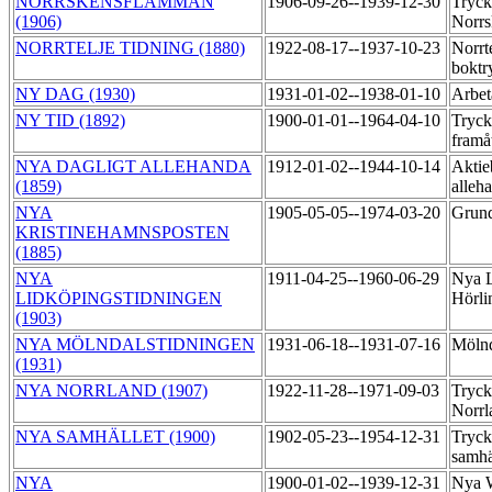
NORRSKENSFLAMMAN
1906-09-26--1939-12-30
Tryck
(1906)
Norrs
NORRTELJE TIDNING (1880)
1922-08-17--1937-10-23
Norrte
boktr
NY DAG (1930)
1931-01-02--1938-01-10
Arbet
NY TID (1892)
1900-01-01--1964-04-10
Tryck
framå
NYA DAGLIGT ALLEHANDA
1912-01-02--1944-10-14
Aktie
(1859)
alleh
NYA
1905-05-05--1974-03-20
Grund
KRISTINEHAMNSPOSTEN
(1885)
NYA
1911-04-25--1960-06-29
Nya L
LIDKÖPINGSTIDNINGEN
Hörli
(1903)
NYA MÖLNDALSTIDNINGEN
1931-06-18--1931-07-16
Mölnd
(1931)
NYA NORRLAND (1907)
1922-11-28--1971-09-03
Tryck
Norr
NYA SAMHÄLLET (1900)
1902-05-23--1954-12-31
Tryck
samhä
NYA
1900-01-02--1939-12-31
Nya W