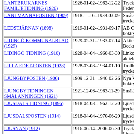
LANTBRUKARNES
1926-01-02--1962-12-22
Tryck
FAMILJETIDNING (1926)
Feder
LANTMANNAPOSTEN (1909)
1918-11-16--1939-03-09
Småla
tryck
LEDSTJÄRNAN (1898)
1919-01-02--1931-09-17
AB Ot
boktr
LIDINGÖ KOMMUNALBLAD
1929-05-31--1933-07-14
Aktie
(1929)
Beck
LIDINGÖ TIDNING (1910)
1928-04-04--1960-03-30
Linko
aktie
LILLA EDET-POSTEN (1928)
1928-03-08--1934-01-10
Trollh
tryck
LJUNGBYPOSTEN (1906)
1909-12-31--1946-02-26
Nya V
boktr
LJUNGBYTIDNINGEN
1921-12-06--1963-11-29
Smålä
SMÅLÄNNINGEN (1921)
LJUSDALS TIDNING (1896)
1918-04-03--1962-12-20
Ljusd
tryck
LJUSDALSPOSTEN (1914)
1918-04-04--1970-06-29
Ljusd
tryck
LJUSNAN (1912)
1916-06-14--2006-06-30
Tryck
Ljus