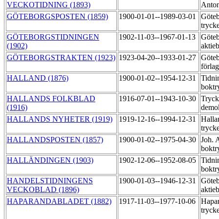
VECKOTIDNING (1893)
Anton
GÖTEBORGSPOSTEN (1859)
1900-01-01--1989-03-01
Göteb
tryck
GÖTEBORGSTIDNINGEN
1902-11-03--1967-01-13
Göteb
(1902)
aktie
GÖTEBORGSTRAKTEN (1923)
1923-04-20--1933-01-27
Göteb
förla
HALLAND (1876)
1900-01-02--1954-12-31
Tidni
boktr
HALLANDS FOLKBLAD
1916-07-01--1943-10-30
Tryck
(1916)
demo
HALLANDS NYHETER (1919)
1919-12-16--1994-12-31
Halla
tryck
HALLANDSPOSTEN (1857)
1900-01-02--1975-04-30
Joh. 
boktr
HALLÄNDINGEN (1903)
1902-12-06--1952-08-05
Tidni
boktr
HANDELSTIDNINGENS
1900-01-03--1946-12-31
Göteb
VECKOBLAD (1896)
aktie
HAPARANDABLADET (1882)
1917-11-03--1977-10-06
Hapar
tryck