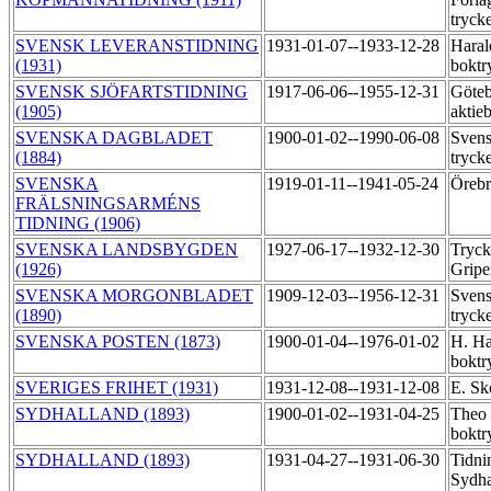
tryck
SVENSK LEVERANSTIDNING
1931-01-07--1933-12-28
Haral
(1931)
boktr
SVENSK SJÖFARTSTIDNING
1917-06-06--1955-12-31
Göteb
(1905)
aktie
SVENSKA DAGBLADET
1900-01-02--1990-06-08
Svens
(1884)
tryck
SVENSKA
1919-01-11--1941-05-24
Örebr
FRÄLSNINGSARMÉNS
TIDNING (1906)
SVENSKA LANDSBYGDEN
1927-06-17--1932-12-30
Tryck
(1926)
Grip
SVENSKA MORGONBLADET
1909-12-03--1956-12-31
Svens
(1890)
tryck
SVENSKA POSTEN (1873)
1900-01-04--1976-01-02
H. Ha
boktr
SVERIGES FRIHET (1931)
1931-12-08--1931-12-08
E. Sk
SYDHALLAND (1893)
1900-01-02--1931-04-25
Theo
boktr
SYDHALLAND (1893)
1931-04-27--1931-06-30
Tidni
Sydha