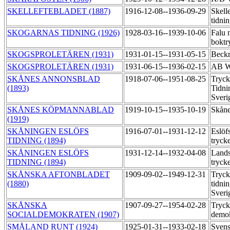
SKELLEFTEBLADET (1887)
1916-12-08--1936-09-29
Skell
tidni
SKOGARNAS TIDNING (1926)
1928-03-16--1939-10-06
Falu 
boktr
SKOGSPROLETÄREN (1931)
1931-01-15--1931-05-15
Beckm
SKOGSPROLETÄREN (1931)
1931-06-15--1936-02-15
AB Wa
SKÅNES ANNONSBLAD
1918-07-06--1951-08-25
Tryck
(1893)
Tidni
Sveri
SKÅNES KÖPMANNABLAD
1919-10-15--1935-10-19
Skåne
(1919)
SKÅNINGEN ESLÖFS
1916-07-01--1931-12-12
Eslöf
TIDNING (1894)
tryck
SKÅNINGEN ESLÖFS
1931-12-14--1932-04-08
Land
TIDNING (1894)
tryck
SKÅNSKA AFTONBLADET
1909-09-02--1949-12-31
Tryck
(1880)
tidni
Sveri
SKÅNSKA
1907-09-27--1954-02-28
Tryck
SOCIALDEMOKRATEN (1907)
demo
SMÅLAND RUNT (1924)
1925-01-31--1933-02-18
Svens