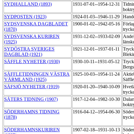
SYDHALLAND (1893)
1931-07-01--1954-12-31
Tidni
boktr
SYDPOSTEN (1923)
1924-01-03--1946-11-29
Hande
SYDSVENSKA DAGBLADET
1900-01-02--1942-05-16
Förla
(1870)
tryck
SYDSVENSKA KURIREN
1931-12-02--1933-02-09
Andel
(1925)
länsk
SYDÖSTRA SVERIGES
1921-12-01--1937-01-11
Tryck
DAGBLAD (1921)
Blek
SÄFFLE NYHETER (1930)
1930-10-11--1931-05-12
Tryck
Bergs
SÄFFLETIDNINGEN VÄSTRA
1925-10-03--1954-11-24
Aktie
VÄRMLAND (1925)
Säffl
SÄFSJÖ NYHETER (1919)
1920-01-20--1940-10-09
Hvetl
tryck
SÄTERS TIDNING (1907)
1917-12-04--1982-10-30
Dalar
boktr
SÖDERHAMNS TIDNING
1916-04-12--1954-06-30
Söder
(1878)
tryck
SÖDERHAMNSKURIREN
1907-02-18--1931-10-13
Söder