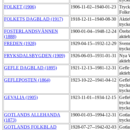
FOLKET (1906)
1906-11-02--1940-01-23
Tryck
Folke
FOLKETS DAGBLAD (1917)
1918-12-11--1940-08-30
Aktie
tryck
FOSTERLANDSVÄNNEN
1900-01-04--1948-12-24
Örebr
(1888)
aktie
FREDEN (1928)
1929-04-15--1932-12-29
Svens
tryck
FRYKSDALSBYGDEN (1909)
1926-06-03--1931-01-31
Nya W
aktie
GEFLE DAGBLAD (1895)
1921-12-13--1981-12-31
Gefle
aktie
GEFLEPOSTEN (1864)
1923-10-22--1941-04-12
Gefle
tryck
tryck
GEVALIA (1905)
1923-11-01--1934-12-15
Gefle
tryck
tryck
GOTLANDS ALLEHANDA
1900-01-03--1994-12-31
Gotla
(1873)
tryck
GOTLANDS FOLKBLAD
1928-07-27--1942-02-03
Gotla