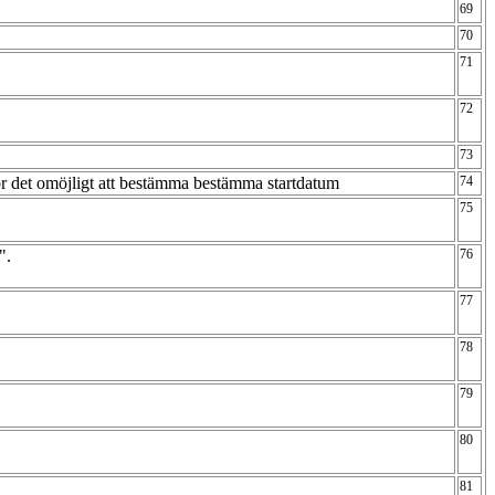
69
70
71
72
73
r det omöjligt att bestämma bestämma startdatum
74
75
t".
76
77
78
79
80
81