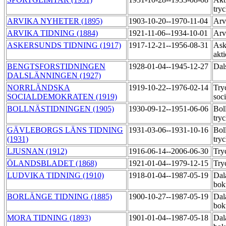
try
ARVIKA NYHETER (1895)
1903-10-20--1970-11-04
Arv
ARVIKA TIDNING (1884)
1921-11-06--1934-10-01
Arv
ASKERSUNDS TIDNING (1917)
1917-12-21--1956-08-31
Ask
akt
BENGTSFORSTIDNINGEN
1928-01-04--1945-12-27
Dal
DALSLÄNNINGEN (1927)
NORRLÄNDSKA
1919-10-22--1976-02-14
Try
SOCIALDEMOKRATEN (1919)
soc
BOLLNÄSTIDNINGEN (1905)
1930-09-12--1951-06-06
Bol
try
GÄVLEBORGS LÄNS TIDNING
1931-03-06--1931-10-16
Bol
(1931)
try
LJUSNAN (1912)
1916-06-14--2006-06-30
Try
ÖLANDSBLADET (1868)
1921-01-04--1979-12-15
Try
LUDVIKA TIDNING (1910)
1918-01-04--1987-05-19
Dal
bok
BORLÄNGE TIDNING (1885)
1900-10-27--1987-05-19
Dal
bok
MORA TIDNING (1893)
1901-01-04--1987-05-18
Dal