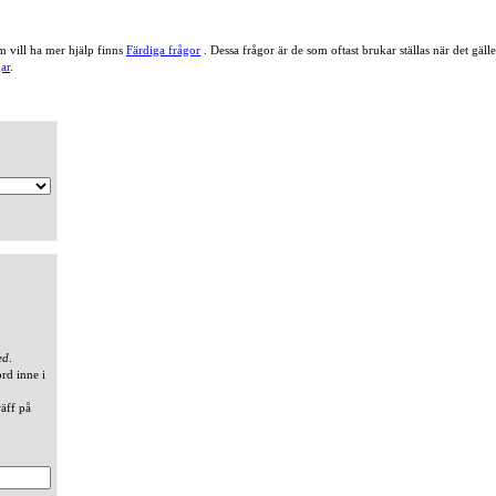
 vill ha mer hjälp finns
Färdiga frågor
. Dessa frågor är de som oftast brukar ställas när det gä
ar
.
ed
.
ord inne i
räff på