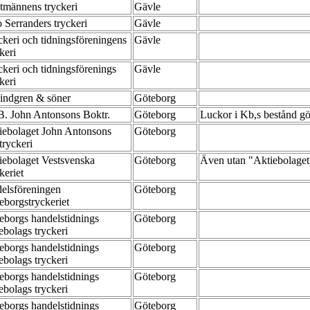
tmännens tryckeri
Gävle
o Serranders tryckeri
Gävle
ckeri och tidningsföreningens
Gävle
ckeri
ckeri och tidningsförenings
Gävle
ckeri
indgren & söner
Göteborg
B. John Antonsons Boktr.
Göteborg
Luckor i Kb,s bestånd gö
iebolaget John Antonsons
Göteborg
tryckeri
iebolaget Vestsvenska
Göteborg
Även utan "Aktiebolage
ckeriet
elsföreningen
Göteborg
eborgstryckeriet
eborgs handelstidnings
Göteborg
iebolags tryckeri
eborgs handelstidnings
Göteborg
iebolags tryckeri
eborgs handelstidnings
Göteborg
iebolags tryckeri
eborgs handelstidnings
Göteborg