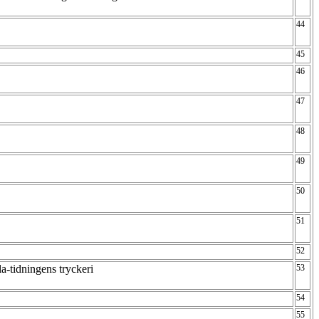
44
45
46
47
48
49
50
51
52
a-tidningens tryckeri
53
54
55