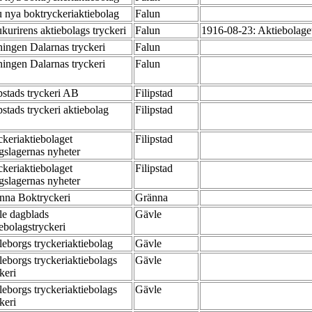
u nya boktryckeriaktiebolag
Falun
ukurirens aktiebolags tryckeri
Falun
1916-08-23: Aktiebolaget
ningen Dalarnas tryckeri
Falun
ningen Dalarnas tryckeri
Falun
ipstads tryckeri AB
Filipstad
pstads tryckeri aktiebolag
Filipstad
ckeriaktiebolaget
Filipstad
gslagernas nyheter
ckeriaktiebolaget
Filipstad
gslagernas nyheter
nna Boktryckeri
Gränna
le dagblads
Gävle
iebolagstryckeri
leborgs tryckeriaktiebolag
Gävle
leborgs tryckeriaktiebolags
Gävle
ckeri
leborgs tryckeriaktiebolags
Gävle
ckeri