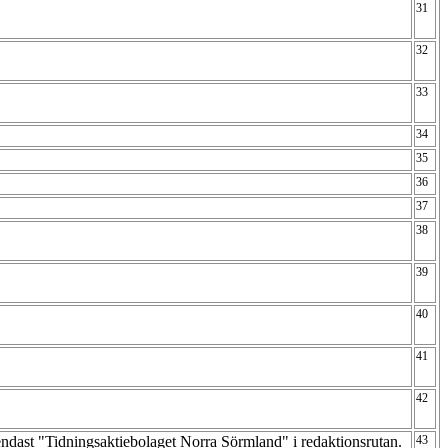
31
32
33
34
35
36
37
38
39
40
41
42
endast "Tidningsaktiebolaget Norra Sörmland" i redaktionsrutan.
43