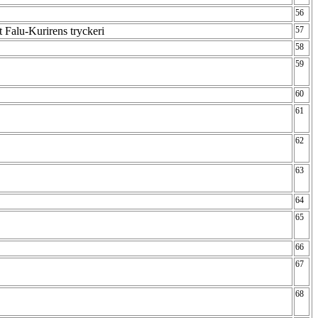
56
 Falu-Kurirens tryckeri
57
58
59
60
61
62
63
64
65
66
67
68