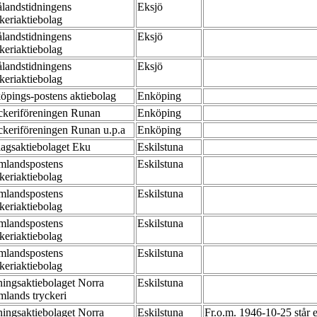
landstidningens
Eksjö
ckeriaktiebolag
landstidningens
Eksjö
ckeriaktiebolag
landstidningens
Eksjö
ckeriaktiebolag
öpings-postens aktiebolag
Enköping
ckeriföreningen Runan
Enköping
ckeriföreningen Runan u.p.a
Enköping
lagsaktiebolaget Eku
Eskilstuna
mlandspostens
Eskilstuna
ckeriaktiebolag
mlandspostens
Eskilstuna
ckeriaktiebolag
mlandspostens
Eskilstuna
ckeriaktiebolag
mlandspostens
Eskilstuna
ckeriaktiebolag
ningsaktiebolaget Norra
Eskilstuna
mlands tryckeri
ningsaktiebolaget Norra
Eskilstuna
Fr.o.m. 1946-10-25 står 