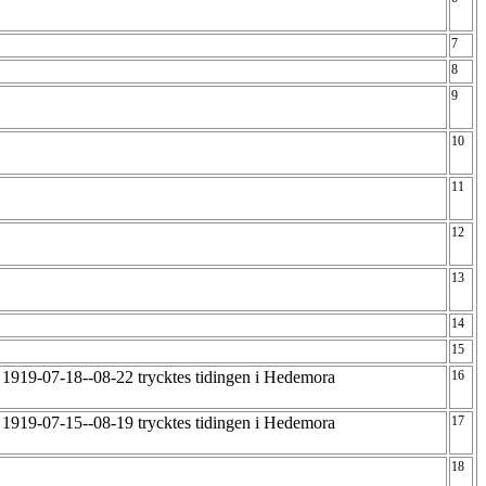
7
8
9
10
11
12
13
14
15
 1919-07-18--08-22 trycktes tidingen i Hedemora
16
 1919-07-15--08-19 trycktes tidingen i Hedemora
17
18