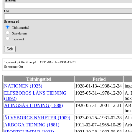
Tryckeri
Ort
Sortera på
Tidningstitel
Startdatum
Tryckeri
Tryckeri på för titlar på 1931-01-01- -1931-12-31
Sortering: Ort
Tidningstitel
Period
NATIONEN (1925)
1928-01-13--1938-12-24
ing
ELFSBORGS LÄNS TIDNING
1925-05-31--1978-12-30
A. 
(1892)
bok
ALINGSÅS TIDNING (1888)
1926-05-31--2001-12-31
AB 
bok
ÄLVSBORGS NYHETER (1909)
1923-09-25--1931-02-28
Ali
ARBOGA TIDNING (1881)
1911-02-07--1965-10-29
Arb
SPORTGLIMTAR (1931)
1931-10-28--1933-08-08
Akt