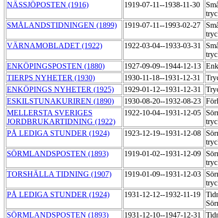
NÄSSJÖPOSTEN (1916)
1919-07-11--1938-11-30
Små
try
SMÅLANDSTIDNINGEN (1899)
1919-07-11--1993-02-27
Små
try
VÄRNAMOBLADET (1922)
1922-03-04--1933-03-31
Små
try
ENKÖPINGSPOSTEN (1880)
1927-09-09--1944-12-13
Enk
TIERPS NYHETER (1930)
1930-11-18--1931-12-31
Try
ENKÖPINGS NYHETER (1925)
1929-01-12--1931-12-31
Try
ESKILSTUNAKURIREN (1890)
1930-08-20--1932-08-23
För
MELLERSTA SVERIGES
1922-10-04--1931-12-05
Sör
JORDBRUKARTIDNING (1922)
try
PÅ LEDIGA STUNDER (1924)
1923-12-19--1931-12-08
Sör
try
SÖRMLANDSPOSTEN (1893)
1919-01-02--1931-12-09
Sör
try
TORSHÄLLA TIDNING (1907)
1919-01-09--1931-12-03
Sör
try
PÅ LEDIGA STUNDER (1924)
1931-12-12--1932-11-19
Tid
Sör
SÖRMLANDSPOSTEN (1893)
1931-12-10--1947-12-31
Tid