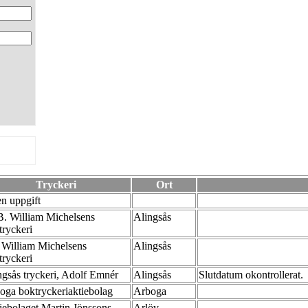
Tryckeri
Ort
en uppgift
B. William Michelsens
Alingsås
tryckeri
William Michelsens
Alingsås
tryckeri
ngsås tryckeri, Adolf Emnér
Alingsås
Slutdatum okontrollerat.
oga boktryckeriaktiebolag
Arboga
iebolaget Martin Jönssons
Arlöv