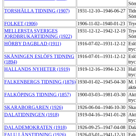
Sör
TORSHÄLLA TIDNING (1907)
1931-12-10--1946-06-27
Tid
Sör
FOLKET (1906)
1906-11-02--1940-01-23
Try
MELLERSTA SVERIGES
1931-12-12--1942-12-19
Try
JORDBRUKARTIDNING (1922)
Sör
HÖRBY DAGBLAD (1911)
1916-07-02--1931-12-12
Eslö
try
SKÅNINGEN ESLÖFS TIDNING
1916-07-01--1931-12-12
Eslö
(1894)
try
HALLANDS NYHETER (1919)
1919-12-16--1994-12-31
Hal
try
FALKENBERGS TIDNING (1876)
1930-01-02--1945-04-30
M. 
akt
FALKÖPINGS TIDNING (1857)
1900-03-03--1981-03-30
Akt
try
SKARABORGAREN (1926)
1926-06-04--1946-10-30
Ska
DALATIDNINGEN (1918)
1919-04-16--1941-01-28
Akt
try
DALADEMOKRATEN (1918)
1926-09-25--1947-04-08
Dal
FALU LÄNSTIDNING (1926)
1926-03-01--1941-12-31
Fal