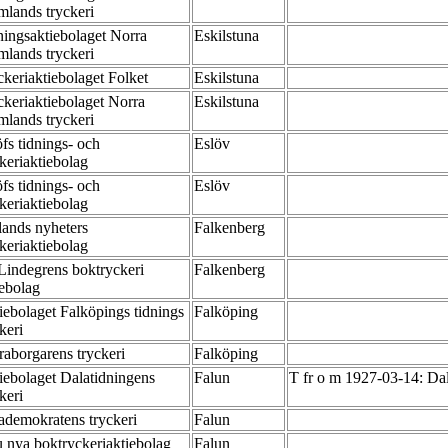
mlands tryckeri
ningsaktiebolaget Norra
Eskilstuna
mlands tryckeri
ckeriaktiebolaget Folket
Eskilstuna
ckeriaktiebolaget Norra
Eskilstuna
mlands tryckeri
fs tidnings- och
Eslöv
ckeriaktiebolag
fs tidnings- och
Eslöv
ckeriaktiebolag
lands nyheters
Falkenberg
ckeriaktiebolag
Lindegrens boktryckeri
Falkenberg
iebolag
iebolaget Falköpings tidnings
Falköping
ckeri
raborgarens tryckeri
Falköping
iebolaget Dalatidningens
Falun
T fr o m 1927-03-14: Dal
ckeri
ademokratens tryckeri
Falun
u nya boktryckeriaktiebolag
Falun