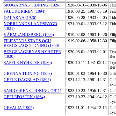
SKOGARNAS TIDNING (1926)
1928-03-16--1939-10-06
Fal
FALUKURIREN (1894)
1916-08-25--1987-05-19
Fal
DALARNA (1926)
1926-05-28--1933-05-05
Tid
NORRLANDS LANDSBYGD
1931-09-01--1933-05-12
Tid
(1931)
VÄRMLANDSBERG (1906)
1919-02-08--1963-10-26
Fil
FILIPSTADS STADS OCH
1919-02-06--1958-12-30
Fili
BERGSLAGS TIDNING (1850)
BERGSLAGERNAS NYHETER
1930-08-01--1933-02-01
Try
(1930)
Ber
SÄFFLE NYHETER (1930)
1930-10-11--1931-05-12
Try
Ber
GRENNA TIDNING (1858)
1930-01-03--1964-10-30
Grä
GEFLE DAGBLAD (1895)
1921-12-13--1981-12-31
Gef
akt
SANDVIKENS TIDNING (1911)
1923-10-23--1956-12-31
Gef
GEFLEPOSTEN (1864)
1923-10-22--1941-04-12
Gef
try
GEVALIA (1905)
1923-11-01--1934-12-15
Gef
try