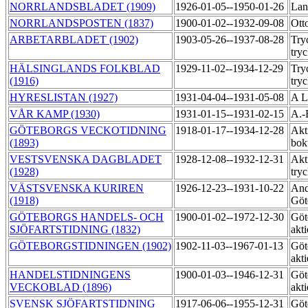
NORRLANDSBLADET (1909)
1926-01-05--1950-01-26
Lan
NORRLANDSPOSTEN (1837)
1900-01-02--1932-09-08
Ott
ARBETARBLADET (1902)
1903-05-26--1937-08-28
Try
try
HÄLSINGLANDS FOLKBLAD
1929-11-02--1934-12-29
Try
(1916)
try
HYRESLISTAN (1927)
1931-04-04--1931-05-08
A L
VÅR KAMP (1930)
1931-01-15--1931-02-15
A.-
GÖTEBORGS VECKOTIDNING
1918-01-17--1934-12-28
Akt
(1893)
bok
VESTSVENSKA DAGBLADET
1928-12-08--1932-12-31
Akt
(1928)
try
VÄSTSVENSKA KURIREN
1926-12-23--1931-10-22
And
(1918)
Göt
GÖTEBORGS HANDELS- OCH
1900-01-02--1972-12-30
Göt
SJÖFARTSTIDNING (1832)
akt
GÖTEBORGSTIDNINGEN (1902)
1902-11-03--1967-01-13
Göt
akt
HANDELSTIDNINGENS
1900-01-03--1946-12-31
Göt
VECKOBLAD (1896)
akt
SVENSK SJÖFARTSTIDNING
1917-06-06--1955-12-31
Göt