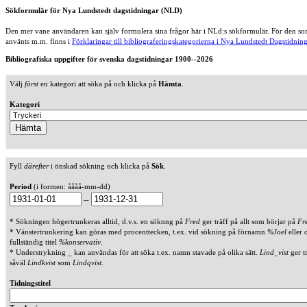
Sökformulär för Nya Lundstedt dagstidningar (NLD)
Den mer vane användaren kan själv formulera sina frågor här i NLd:s sökformulär. För den som
använts m.m. finns i
Förklaringar till bibliograferingskategorierna i Nya Lundstedt Dagstidning
Bibliografiska uppgifter för svenska dagstidningar 1900--2026
Välj
först
en kategori att söka på och klicka på
Hämta
.
Kategori
Fyll
därefter
i önskad sökning och klicka på
Sök
.
Period
(i formen: åååå-mm-dd)
--
* Sökningen högertrunkeras alltid, d.v.s. en söknng på
Fred
ger träff på allt som börjar på
Fr
* Vänstertrunkering kan göras med procenttecken, t.ex. vid sökning på förnamn
%Joel
eller 
fullständig titel
%konservativ
.
* Understrykning _ kan användas för att söka t.ex. namn stavade på olika sätt.
Lind_vist
ger t
såväl
Lindkvist
som
Lindqvist
.
Tidningstitel