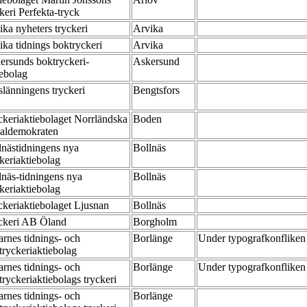
ckeri Perfekta-tryck
ika nyheters tryckeri
Arvika
ika tidnings boktryckeri
Arvika
ersunds boktryckeri-
Askersund
iebolag
slänningens tryckeri
Bengtsfors
ckeriaktiebolaget Norrländska
Boden
ialdemokraten
lnästidningens nya
Bollnäs
ckeriaktiebolag
lnäs-tidningens nya
Bollnäs
ckeriaktiebolag
ckeriaktiebolaget Ljusnan
Bollnäs
ckeri AB Öland
Borgholm
arnes tidnings- och
Borlänge
Under typografkonfliken
tryckeriaktiebolag
arnes tidnings- och
Borlänge
Under typografkonfliken
tryckeriaktiebolags tryckeri
arnes tidnings- och
Borlänge