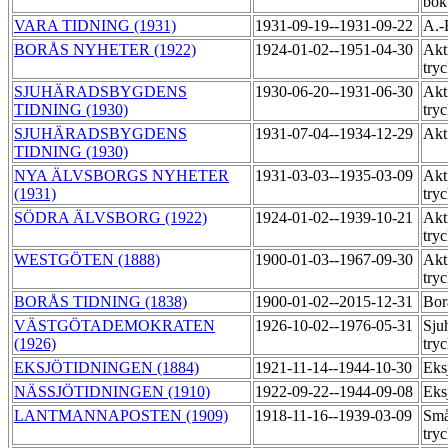
bok
VARA TIDNING (1931)
1931-09-19--1931-09-22
A.-
BORÅS NYHETER (1922)
1924-01-02--1951-04-30
Akt
try
SJUHÄRADSBYGDENS
1930-06-20--1931-06-30
Akt
TIDNING (1930)
try
SJUHÄRADSBYGDENS
1931-07-04--1934-12-29
Akt
TIDNING (1930)
NYA ÄLVSBORGS NYHETER
1931-03-03--1935-03-09
Akt
(1931)
try
SÖDRA ÄLVSBORG (1922)
1924-01-02--1939-10-21
Akt
try
WESTGÖTEN (1888)
1900-01-03--1967-09-30
Akt
try
BORÅS TIDNING (1838)
1900-01-02--2015-12-31
Bor
VÄSTGÖTADEMOKRATEN
1926-10-02--1976-05-31
Sju
(1926)
try
EKSJÖTIDNINGEN (1884)
1921-11-14--1944-10-30
Eks
NÄSSJÖTIDNINGEN (1910)
1922-09-22--1944-09-08
Eks
LANTMANNAPOSTEN (1909)
1918-11-16--1939-03-09
Små
try