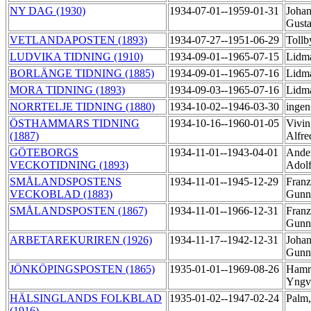
NY DAG (1930)
1934-07-01--1959-01-31
Johan
Gust
VETLANDAPOSTEN (1893)
1934-07-27--1951-06-29
Tollb
LUDVIKA TIDNING (1910)
1934-09-01--1965-07-15
Lidm
BORLÄNGE TIDNING (1885)
1934-09-01--1965-07-16
Lidm
MORA TIDNING (1893)
1934-09-03--1965-07-16
Lidm
NORRTELJE TIDNING (1880)
1934-10-02--1946-03-30
ingen
ÖSTHAMMARS TIDNING
1934-10-16--1960-01-05
Vivin
(1887)
Alfr
GÖTEBORGS
1934-11-01--1943-04-01
Ande
VECKOTIDNING (1893)
Adol
SMÅLANDSPOSTENS
1934-11-01--1945-12-29
Franz
VECKOBLAD (1883)
Gunn
SMÅLANDSPOSTEN (1867)
1934-11-01--1966-12-31
Franz
Gunn
ARBETAREKURIREN (1926)
1934-11-17--1942-12-31
Johan
Gunn
JÖNKÖPINGSPOSTEN (1865)
1935-01-01--1969-08-26
Hamr
Yng
HÄLSINGLANDS FOLKBLAD
1935-01-02--1947-02-24
Palm,
(1916)