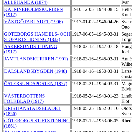
ALLEHANDA (1874)
Ivar
KATRINEHOLMSKURIREN
1916-12-05--1944-08-15
Hellb
(1917)
Knut
VÄSTGÖTABLADET (1906)
1917-01-02--1946-04-26
Svens
Otto
GÖTEBORGS HANDELS- OCH
1917-06-05--1945-03-31
Seger
SJÖFARTSTIDNING (1832)
Torg
ASKERSUNDS TIDNING
1918-03-12--1947-07-18
Haug
(1917)
Joel
JÄMTLANDSKURIREN (1901)
1918-03-16--1945-03-31
Annér
Wilh
DALSLANDSBYGDEN (1948)
1918-04-16--1950-03-31
Larss
Gust
ÖSTERSUNDSPOSTEN (1877)
1918-05-21--1954-03-31
Magn
Edvi
VÄSTERBOTTENS
1918-05-24--1943-01-23
Lindb
FOLKBLAD (1917)
Elof
KRISTIANSTADSBLADET
1918-05-25--1952-01-16
Olofs
(1856)
Sven
GÖTEBORGS STIFTSTIDNING
1918-07-12--1953-06-05
Rhedi
(1861)