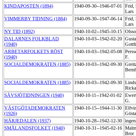
KINDAPOSTEN (1894)
1940-09-30--1946-07-01
Frid,
Lars
VIMMERBY TIDNING (1884)
1940-09-30--1947-06-14
Frid,
Lars
NY TID (1892)
1940-10-02--1945-10-15
Olsso
DALARNES FOLKBLAD
1940-10-03--1942-02-20
Gusta
(1940)
Gottf
ARBETARFOLKETS RÖST
1940-10-03--1942-05-08
Perss
(1940)
F.
SOCIALDEMOKRATEN (1885)
1940-10-03--1942-09-30
Greit
Bern
SOCIALDEMOKRATEN (1885)
1940-10-03--1942-09-30
Linds
Rick
SÄVSJÖTIDNINGEN (1940)
1940-10-11--1942-01-02
Ewert
G.
VÄSTGÖTADEMOKRATEN
1940-10-15--1944-11-30
Elfvi
(1926)
Göst
HÄRJEDALEN (1937)
1940-10-28--1942-12-30
ingen
SMÅLANDSFOLKET (1940)
1940-10-31--1945-02-16
Malmq
Bror