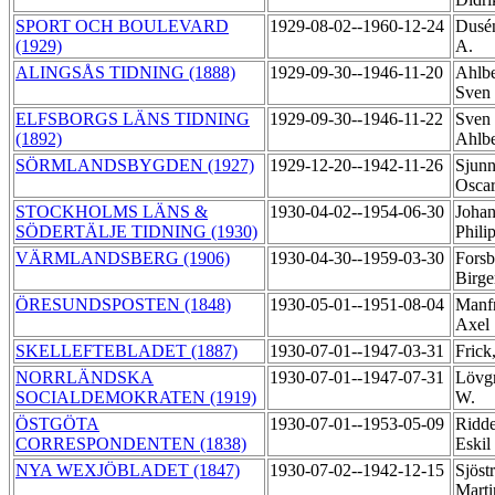
SPORT OCH BOULEVARD
1929-08-02--1960-12-24
Dusén
(1929)
A.
ALINGSÅS TIDNING (1888)
1929-09-30--1946-11-20
Ahlbe
Sven
ELFSBORGS LÄNS TIDNING
1929-09-30--1946-11-22
Sven
(1892)
Ahlb
SÖRMLANDSBYGDEN (1927)
1929-12-20--1942-11-26
Sjunn
Osca
STOCKHOLMS LÄNS &
1930-04-02--1954-06-30
Johan
SÖDERTÄLJE TIDNING (1930)
Phili
VÄRMLANDSBERG (1906)
1930-04-30--1959-03-30
Forsb
Birg
ÖRESUNDSPOSTEN (1848)
1930-05-01--1951-08-04
Manf
Axel
SKELLEFTEBLADET (1887)
1930-07-01--1947-03-31
Frick
NORRLÄNDSKA
1930-07-01--1947-07-31
Lövgr
SOCIALDEMOKRATEN (1919)
W.
ÖSTGÖTA
1930-07-01--1953-05-09
Ridde
CORRESPONDENTEN (1838)
Eskil
NYA WEXJÖBLADET (1847)
1930-07-02--1942-12-15
Sjöst
Mart