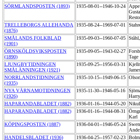
SÖRMLANDSPOSTEN (1893)
1935-08-01--1946-10-24
Appel
Gusta
Rest
TRELLEBORGS ALLEHANDA
1935-08-24--1969-07-01
Stahr
(1876)
SMÅLANDS FOLKBLAD
1935-09-03--1960-07-05
Ståhl
(1901)
ÖRNSKÖLDSVIKSPOSTEN
1935-09-05--1943-02-27
Forsb
(1890)
Tage
LJUNGBYTIDNINGEN
1935-09-25--1956-03-31
Kjell
SMÅLÄNNINGEN (1921)
Jame
NORRLANDSTIDNINGEN
1935-10-15--1949-06-15
Olso
(1935)
NYA VÄRNAMOTIDNINGEN
1935-11-30--1946-05-16
Sjöm
(1926)
Harr
HAPARANDABLADET (1882)
1936-01-16--1944-05-20
Niku
HAPARANDABLADET (1882)
1936-01-16--1944-08-31
Örng
Karl
KÖPINGSPOSTEN (1887)
1936-04-01--1946-05-24
Swen
Ande
HANDELSBLADET (1936)
1936-04-25--1957-02-23
Bolms