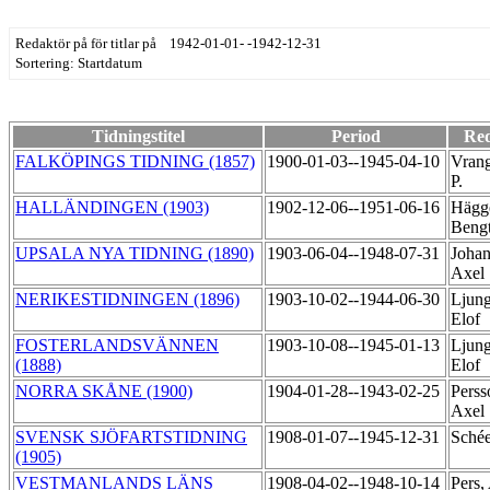
Redaktör på för titlar på 1942-01-01- -1942-12-31
Sortering: Startdatum
Tidningstitel
Period
Re
FALKÖPINGS TIDNING (1857)
1900-01-03--1945-04-10
Vrang
P.
HALLÄNDINGEN (1903)
1902-12-06--1951-06-16
Hägg
Beng
UPSALA NYA TIDNING (1890)
1903-06-04--1948-07-31
Johan
Axel
NERIKESTIDNINGEN (1896)
1903-10-02--1944-06-30
Ljung
Elof
FOSTERLANDSVÄNNEN
1903-10-08--1945-01-13
Ljung
(1888)
Elof
NORRA SKÅNE (1900)
1904-01-28--1943-02-25
Perss
Axel
SVENSK SJÖFARTSTIDNING
1908-01-07--1945-12-31
Schée
(1905)
VESTMANLANDS LÄNS
1908-04-02--1948-10-14
Pers,