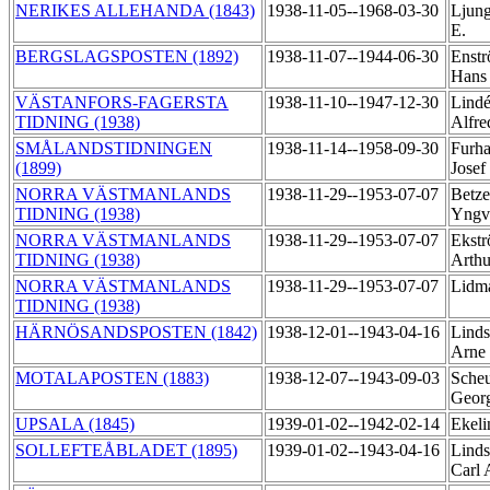
NERIKES ALLEHANDA (1843)
1938-11-05--1968-03-30
Ljung
E.
BERGSLAGSPOSTEN (1892)
1938-11-07--1944-06-30
Enstr
Han
VÄSTANFORS-FAGERSTA
1938-11-10--1947-12-30
Lindé
TIDNING (1938)
Alfr
SMÅLANDSTIDNINGEN
1938-11-14--1958-09-30
Furh
(1899)
Josef
NORRA VÄSTMANLANDS
1938-11-29--1953-07-07
Betze
TIDNING (1938)
Yng
NORRA VÄSTMANLANDS
1938-11-29--1953-07-07
Ekstr
TIDNING (1938)
Arth
NORRA VÄSTMANLANDS
1938-11-29--1953-07-07
Lidm
TIDNING (1938)
HÄRNÖSANDSPOSTEN (1842)
1938-12-01--1943-04-16
Linds
Arne
MOTALAPOSTEN (1883)
1938-12-07--1943-09-03
Scheu
Geor
UPSALA (1845)
1939-01-02--1942-02-14
Ekeli
SOLLEFTEÅBLADET (1895)
1939-01-02--1943-04-16
Linds
Carl