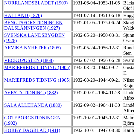
NORRLANDSBLADET (1909)
1931-06-04--1953-11-05
Bäck
Olof
HALLAND (1876)
1931-07-14--1951-06-18
Hägg
BENGTSFORSTIDNINGEN
1932-01-05--1975-06-24
Skog
DALSLÄNNINGEN (1927)
Wald
SVENSKA LANDSBYGDEN
1932-05-20--1950-03-31
Sjunn
(1926)
Osca
ARVIKA NYHETER (1895)
1932-05-24--1956-12-31
Rundq
Sten
VECKOPOSTEN (1868)
1932-07-02--1956-06-28
Svärd
MARIEFREDS TIDNING (1905)
1932-08-20--1944-09-21
Gusta
E.
MARIEFREDS TIDNING (1905)
1932-08-20--1944-09-21
Nilss
Ragn
AVESTA TIDNING (1882)
1932-09-01--1964-11-28
Lindé
Alfr
SALA ALLEHANDA (1880)
1932-09-02--1964-11-30
Lindé
Alfr
GÖTEBORGSTIDNINGEN
1932-10-01--1945-12-31
Malm
(1902)
Björ
HÖRBY DAGBLAD (1911)
1932-10-01--1947-08-30
Karlb