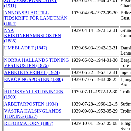
SÖLVESBORGSBLADET
1939-04-01--1944-07-01
Elfst
(1911)
Char
ANNONSBLAD TILL
1939-04-08--1972-09-30
Eriks
TIDSKRIFT FÖR LANDTMÄN
Gust
(1884)
NYA
1939-04-14--1973-12-31
Grund
KRISTINEHAMNSPOSTEN
Gunn
(1885)
UMEBLADET (1847)
1939-05-03--1942-12-31
Dans
Lenn
NORRA HALLANDS TIDNING
1939-06-02--1944-01-30
Bergl
VESTKUSTEN (1876)
Tore
ARBETETS FRIHET (1924)
1939-06-22--1967-12-31
ingen
ENKÖPINGSPOSTEN (1880)
1939-07-05--1943-08-25
Ljung
Axel
HUDIKSVALLSTIDNINGEN
1939-07-11--1972-12-30
Troli
(1909)
ARBETARPOSTEN (1934)
1939-07-28--1960-12-15
Ström
VÄSTRA HÄLSINGLANDS
1939-09-03--1953-05-29
Troli
TIDNING (1927)
REFORMATORN (1887)
1939-10-01--1957-05-08
Elmg
Sven