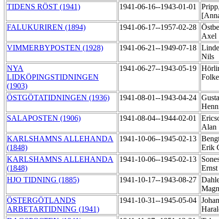
TIDENS RÖST (1941)
1941-06-16--1943-01-01
Pripp
[Anna
FALUKURIREN (1894)
1941-06-17--1957-02-28
Östbe
Axel
VIMMERBYPOSTEN (1928)
1941-06-21--1949-07-18
Linde
Nils
NYA
1941-06-27--1943-05-19
Hörli
LIDKÖPINGSTIDNINGEN
Folk
(1903)
ÖSTGÖTATIDNINGEN (1936)
1941-08-01--1943-04-24
Gusta
Henn
SALAPOSTEN (1906)
1941-08-04--1944-02-01
Erics
Alan
KARLSHAMNS ALLEHANDA
1941-10-06--1945-02-13
Bengt
(1848)
Erik 
KARLSHAMNS ALLEHANDA
1941-10-06--1945-02-13
Sones
(1848)
Erns
HJO TIDNING (1885)
1941-10-17--1943-08-27
Dahle
Mag
ÖSTERGÖTLANDS
1941-10-31--1945-05-04
Johan
ARBETARTIDNING (1941)
Hara