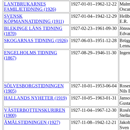
LANTBRUKARNES
1927-01-01--1962-12-22
Malm
FAMILJETIDNING (1926)
Osca
SVENSK
1927-01-04--1942-12-29
Hellb
KÖPMANNATIDNING (1911)
E.R.
BLEKINGE LÄNS TIDNING
1927-02-23--1961-09-30
Jönss
(1870)
Edva
SKOGARNAS TIDNING (1926)
1927-06-03--1951-12-28
Brüg
Lenn
ENGELHOLMS TIDNING
1927-08-29--1946-11-30
Ingen
(1867)
SÖLVESBORGSTIDNINGEN
1927-10-01--1953-06-04
Rose
(1905)
Nils 
HALLANDS NYHETER (1919)
1927-10-05--1963-01-31
Janso
Gusta
VÄSTERBOTTENSKURIREN
1927-11-04--1967-12-30
Rosé
(1900)
Stell
ÅMÅLSTIDNINGEN (1927)
1927-11-08--1942-12-21
Jakob
Sven 