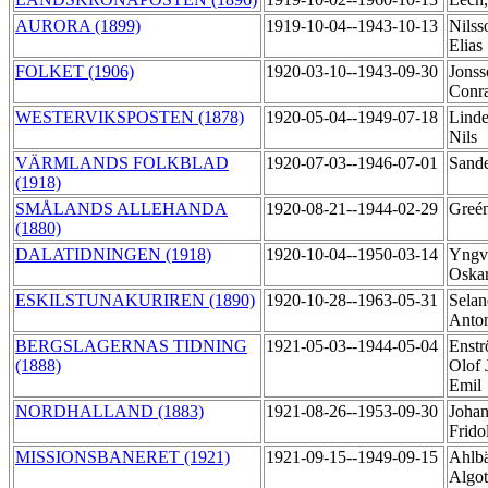
AURORA (1899)
1919-10-04--1943-10-13
Nilss
Elias
FOLKET (1906)
1920-03-10--1943-09-30
Jonss
Conr
WESTERVIKSPOSTEN (1878)
1920-05-04--1949-07-18
Linde
Nils
VÄRMLANDS FOLKBLAD
1920-07-03--1946-07-01
Sand
(1918)
SMÅLANDS ALLEHANDA
1920-08-21--1944-02-29
Greén
(1880)
DALATIDNINGEN (1918)
1920-10-04--1950-03-14
Yngv
Oska
ESKILSTUNAKURIREN (1890)
1920-10-28--1963-05-31
Selan
Anto
BERGSLAGERNAS TIDNING
1921-05-03--1944-05-04
Enstr
(1888)
Olof 
Emil
NORDHALLAND (1883)
1921-08-26--1953-09-30
Johan
Frido
MISSIONSBANERET (1921)
1921-09-15--1949-09-15
Ahlb
Algo