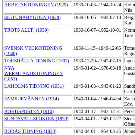
ARBETARTIDNINGEN (1929)
1939-10-03--1944-10-24
Holm
Nils
SIGTUNABYGDEN (1928)
1939-10-06--1944-07-14
Berg
Karl
TROTS ALLT! (1939)
1939-10-07--1952-10-01
Nerm
Ture
SVENSK VECKOTIDNING
1939-11-15--1946-12-06
Toms
(1940)
Ragn
TORSHÄLLA TIDNING (1907)
1939-12-29--1942-07-15
ingen
NYA
1940-01-02--1978-03-18
Ander
WERMLANDSTIDNINGEN
Gust
(1851)
LAHOLMS TIDNING (1931)
1940-01-03--1943-01-23
Sandb
Carl-
FAMILJEVÄNNEN (1914)
1940-01-04--1946-04-04
Zackr
Edv.
BOHUSPOSTEN (1910)
1940-01-17--1943-12-31
Persl
SUNDSVALLSPOSTEN (1859)
1940-04-01--1943-02-27
Stens
Göst
BORÅS TIDNING (1838)
1940-04-01--1954-03-25
Johns