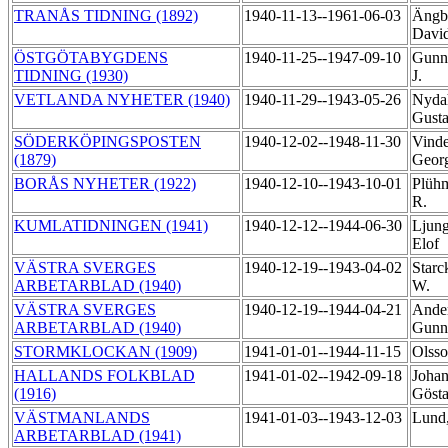
TRANÅS TIDNING (1892)
1940-11-13--1961-06-03
Ängb
Davi
ÖSTGÖTABYGDENS
1940-11-25--1947-09-10
Gunn
TIDNING (1930)
J.
VETLANDA NYHETER (1940)
1940-11-29--1943-05-26
Nyda
Gust
SÖDERKÖPINGSPOSTEN
1940-12-02--1948-11-30
Vind
(1879)
Geor
BORÅS NYHETER (1922)
1940-12-10--1943-10-01
Plühm
R.
KUMLATIDNINGEN (1941)
1940-12-12--1944-06-30
Ljung
Elof
VÄSTRA SVERGES
1940-12-19--1943-04-02
Starc
ARBETARBLAD (1940)
W.
VÄSTRA SVERGES
1940-12-19--1944-04-21
Ander
ARBETARBLAD (1940)
Gunn
STORMKLOCKAN (1909)
1941-01-01--1944-11-15
Olss
HALLANDS FOLKBLAD
1941-01-02--1942-09-18
Johan
(1916)
Göst
VÄSTMANLANDS
1941-01-03--1943-12-03
Lund,
ARBETARBLAD (1941)