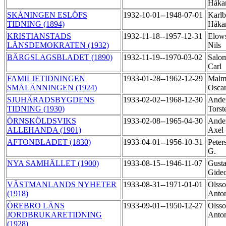
Håk
SKÅNINGEN ESLÖFS
1932-10-01--1948-07-01
Karlb
TIDNING (1894)
Håk
KRISTIANSTADS
1932-11-18--1957-12-31
Elow
LÄNSDEMOKRATEN (1932)
Nils
BÄRGSLAGSBLADET (1890)
1932-11-19--1970-03-02
Salo
Carl
FAMILJETIDNINGEN
1933-01-28--1962-12-29
Malm
SMÅLÄNNINGEN (1924)
Osca
SJUHÄRADSBYGDENS
1933-02-02--1968-12-30
Ander
TIDNING (1930)
Tors
ÖRNSKÖLDSVIKS
1933-02-08--1965-04-30
Ander
ALLEHANDA (1901)
Axel
AFTONBLADET (1830)
1933-04-01--1956-10-31
Peter
G.
NYA SAMHÄLLET (1900)
1933-08-15--1946-11-07
Gusta
Gide
VÄSTMANLANDS NYHETER
1933-08-31--1971-01-01
Olsso
(1918)
Anto
ÖREBRO LÄNS
1933-09-01--1950-12-27
Olsso
JORDBRUKARETIDNING
Anto
(1928)