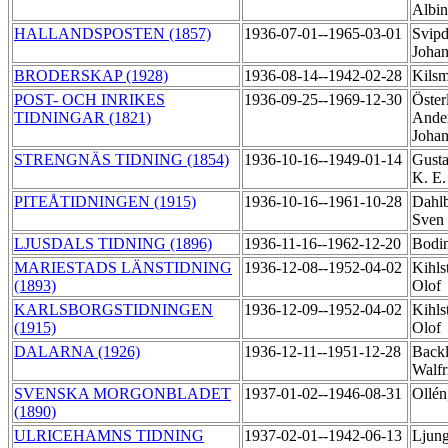
Albi
HALLANDSPOSTEN (1857)
1936-07-01--1965-03-01
Svipd
Joha
BRODERSKAP (1928)
1936-08-14--1942-02-28
Kilsm
POST- OCH INRIKES
1936-09-25--1969-12-30
Öster
TIDNINGAR (1821)
Ande
Joha
STRENGNÄS TIDNING (1854)
1936-10-16--1949-01-14
Gusta
K. E
PITEÅTIDNINGEN (1915)
1936-10-16--1961-10-28
Dahlb
Sven
LJUSDALS TIDNING (1896)
1936-11-16--1962-12-20
Bodi
MARIESTADS LÄNSTIDNING
1936-12-08--1952-04-02
Kihls
(1893)
Olof
KARLSBORGSTIDNINGEN
1936-12-09--1952-04-02
Kihls
(1915)
Olof
DALARNA (1926)
1936-12-11--1951-12-28
Back
Walf
SVENSKA MORGONBLADET
1937-01-02--1946-08-31
Ollén
(1890)
ULRICEHAMNS TIDNING
1937-02-01--1942-06-13
Ljung