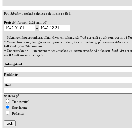
Fyll
därefter
i önskad sökning och klicka på
Sök
.
Period
(i formen: åååå-mm-dd)
--
* Sökningen högertrunkeras alltid, d.v.s. en söknng på
Fred
ger träff på allt som börjar på
Fr
* Vänstertrunkering kan göras med procenttecken, t.ex. vid sökning på förnamn
%Joel
eller 
fullständig titel
%konservativ
.
* Understrykning _ kan användas för att söka t.ex. namn stavade på olika sätt.
Lind_vist
ger t
såväl
Lindkvist
som
Lindqvist
.
Tidningstitel
Redaktör
Titel
Sortera på
Tidningstitel
Startdatum
Redaktör