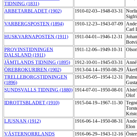
TIDNING (1831)
ARBETARBLADET (1902)
1910-02-03--1948-03-31
Norli
Sigfr
VARBERGSPOSTEN (1894)
1910-12-23--1943-07-09
Ander
Carl 
HUSKVARNAPOSTEN (1911)
1911-04-01--1946-12-31
Johan
Botv
PROVINSTIDNINGEN
1911-12-06--1949-10-31
Olso
DALSLAND (1911)
JÄMTLANDS TIDNING (1895)
1912-10-01--1945-03-31
Annér
ÖREBROKURIREN (1902)
1913-04-14--1950-08-29
Åker
TRELLEBORGSTIDNINGEN
1913-05-05--1954-12-31
Palmq
(1896)
Gust
SUNDSVALLS TIDNING (1880)
1914-07-01--1950-08-01
Alstr
Olof
IDROTTSBLADET (1910)
1915-04-19--1967-11-30
Tegné
Torst
Krist
LJUSNAN (1912)
1916-06-14--1950-08-31
Ander
Elon
VÄSTERNORRLANDS
1916-06-29--1943-12-16
Öster