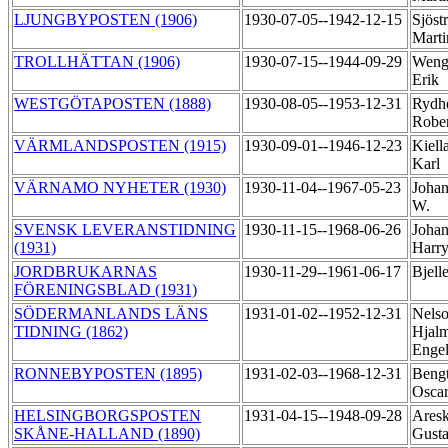
LJUNGBYPOSTEN (1906)
1930-07-05--1942-12-15
Sjöst
Mart
TROLLHÄTTAN (1906)
1930-07-15--1944-09-29
Weng
Erik
WESTGÖTAPOSTEN (1888)
1930-08-05--1953-12-31
Rydh
Robe
VÄRMLANDSPOSTEN (1915)
1930-09-01--1946-12-23
Kiell
Karl
VÄRNAMO NYHETER (1930)
1930-11-04--1967-05-23
Johan
W.
SVENSK LEVERANSTIDNING
1930-11-15--1968-06-26
Johan
(1931)
Harr
JORDBRUKARNAS
1930-11-29--1961-06-17
Bjell
FÖRENINGSBLAD (1931)
SÖDERMANLANDS LÄNS
1931-01-02--1952-12-31
Nelso
TIDNING (1862)
Hjal
Enge
RONNEBYPOSTEN (1895)
1931-02-03--1968-12-31
Bengt
Osca
HELSINGBORGSPOSTEN
1931-04-15--1948-09-28
Ares
SKÅNE-HALLAND (1890)
Gust