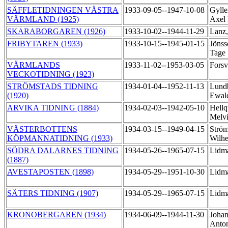
SÄFFLETIDNINGEN VÄSTRA
1933-09-05--1947-10-08
Gylle
VÄRMLAND (1925)
Axel
SKARABORGAREN (1926)
1933-10-02--1944-11-29
Lanz,
FRIBYTAREN (1933)
1933-10-15--1945-01-15
Jönss
Tage
VÄRMLANDS
1933-11-02--1953-03-05
Forsv
VECKOTIDNING (1923)
STRÖMSTADS TIDNING
1934-01-04--1952-11-13
Lund
(1920)
Ewal
ARVIKA TIDNING (1884)
1934-02-03--1942-05-10
Hellq
Melv
VÄSTERBOTTENS
1934-03-15--1949-04-15
Ström
KÖPMANNATIDNING (1933)
Wilh
SÖDRA DALARNES TIDNING
1934-05-26--1965-07-15
Lidm
(1887)
AVESTAPOSTEN (1898)
1934-05-29--1951-10-30
Lidm
SÄTERS TIDNING (1907)
1934-05-29--1965-07-15
Lidm
KRONOBERGAREN (1934)
1934-06-09--1944-11-30
Johan
Anto