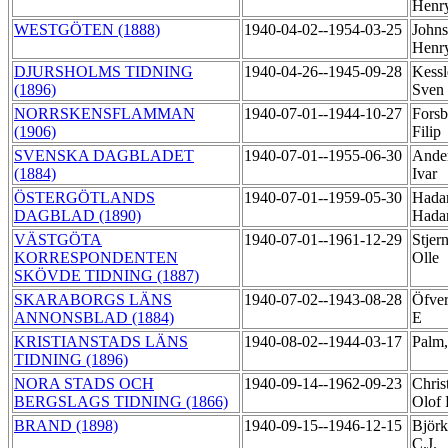
Henr
WESTGÖTEN (1888)
1940-04-02--1954-03-25
Johns
Henr
DJURSHOLMS TIDNING
1940-04-26--1945-09-28
Kessl
(1896)
Sven
NORRSKENSFLAMMAN
1940-07-01--1944-10-27
Forsb
(1906)
Filip
SVENSKA DAGBLADET
1940-07-01--1955-06-30
Ande
(1884)
Ivar
ÖSTERGÖTLANDS
1940-07-01--1959-05-30
Hada
DAGBLAD (1890)
Hada
VÄSTGÖTA
1940-07-01--1961-12-29
Stjern
KORRESPONDENTEN
Olle
SKÖVDE TIDNING (1887)
SKARABORGS LÄNS
1940-07-02--1943-08-28
Öfver
ANNONSBLAD (1884)
E
KRISTIANSTADS LÄNS
1940-08-02--1944-03-17
Palm
TIDNING (1896)
NORA STADS OCH
1940-09-14--1962-09-23
Chris
BERGSLAGS TIDNING (1866)
Olof 
BRAND (1898)
1940-09-15--1946-12-15
Björk
C.J.