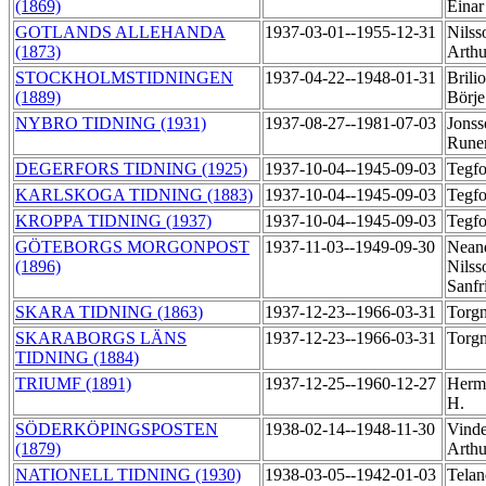
(1869)
Eina
GOTLANDS ALLEHANDA
1937-03-01--1955-12-31
Nilss
(1873)
Arth
STOCKHOLMSTIDNINGEN
1937-04-22--1948-01-31
Brilio
(1889)
Börj
NYBRO TIDNING (1931)
1937-08-27--1981-07-03
Jonss
Rune
DEGERFORS TIDNING (1925)
1937-10-04--1945-09-03
Tegfo
KARLSKOGA TIDNING (1883)
1937-10-04--1945-09-03
Tegfo
KROPPA TIDNING (1937)
1937-10-04--1945-09-03
Tegfo
GÖTEBORGS MORGONPOST
1937-11-03--1949-09-30
Nean
(1896)
Nilss
Sanfr
SKARA TIDNING (1863)
1937-12-23--1966-03-31
Torg
SKARABORGS LÄNS
1937-12-23--1966-03-31
Torg
TIDNING (1884)
TRIUMF (1891)
1937-12-25--1960-12-27
Herm
H.
SÖDERKÖPINGSPOSTEN
1938-02-14--1948-11-30
Vind
(1879)
Arth
NATIONELL TIDNING (1930)
1938-03-05--1942-01-03
Telan