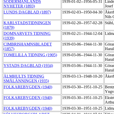
SÖDERMANLANDS
1939-01-02--1956-05-31
Linde
NYHETER (1893)
Josef
LUNDS DAGBLAD (1897)
1939-02-03--1950-04-30
Åker
Nils 
KARLSTADSTIDNINGEN
1939-02-20--1957-02-28
Ståh
(1879)
DOMNARVETS TIDNING
1939-02-21--1944-12-04
Lidm
(1939)
CIMBRISHAMNSBLADET
1939-03-06--1944-11-30
Göra
(1857)
Hara
TOMELILLA TIDNING (1905)
1939-03-06--1944-11-30
Göra
Hara
YSTADS DAGBLAD (1934)
1939-03-06--1944-11-30
Göra
Hara
ÄLMHULTS TIDNING
1939-03-13--1948-10-20
Åker
SMÅLÄNNINGEN (1935)
FOLKAREBYGDEN (1940)
1939-03-30--1951-10-25
Bentz
Yng
FOLKAREBYGDEN (1940)
1939-03-30--1951-10-25
Ekstr
Arth
FOLKAREBYGDEN (1940)
1939-03-30--1951-10-25
Lidm