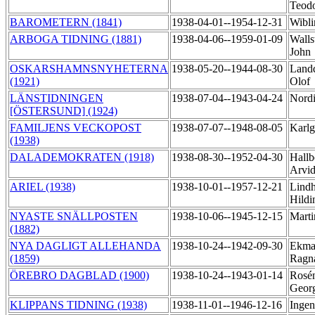
Teod
BAROMETERN (1841)
1938-04-01--1954-12-31
Wibl
ARBOGA TIDNING (1881)
1938-04-06--1959-01-09
Walls
John
OSKARSHAMNSNYHETERNA
1938-05-20--1944-08-30
Landq
(1921)
Olof
LÄNSTIDNINGEN
1938-07-04--1943-04-24
Nordi
[ÖSTERSUND] (1924)
FAMILJENS VECKOPOST
1938-07-07--1948-08-05
Karlg
(1938)
DALADEMOKRATEN (1918)
1938-08-30--1952-04-30
Hallb
Arvi
ARIEL (1938)
1938-10-01--1957-12-21
Lind
Hild
NYASTE SNÄLLPOSTEN
1938-10-06--1945-12-15
Mart
(1882)
NYA DAGLIGT ALLEHANDA
1938-10-24--1942-09-30
Ekma
(1859)
Ragn
ÖREBRO DAGBLAD (1900)
1938-10-24--1943-01-14
Rosén
Geor
KLIPPANS TIDNING (1938)
1938-11-01--1946-12-16
Ingen