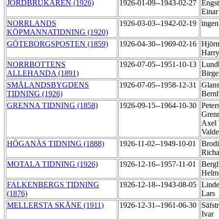
JORDBRUKAREN (1926)
1926-01-09--1943-02-27
Engs
Eina
NORRLANDS
1926-03-03--1942-02-19
ingen
KÖPMANNATIDNING (1920)
GÖTEBORGSPOSTEN (1859)
1926-04-30--1969-02-16
Hjörn
Harr
NORRBOTTENS
1926-07-05--1951-10-13
Lund
ALLEHANDA (1891)
Birg
SMÅLANDSBYGDENS
1926-07-05--1958-12-31
Glans
TIDNING (1926)
Bern
GRENNA TIDNING (1858)
1926-09-15--1964-10-30
Peter
Grenn
Axel
Vald
HÖGANÄS TIDNING (1888)
1926-11-02--1949-10-01
Brodi
Rich
MOTALA TIDNING (1926)
1926-12-16--1957-11-01
Bergl
Helm
FALKENBERGS TIDNING
1926-12-18--1943-08-05
Linde
(1876)
Lars
MELLERSTA SKÅNE (1911)
1926-12-31--1961-06-30
Säfst
Ivar