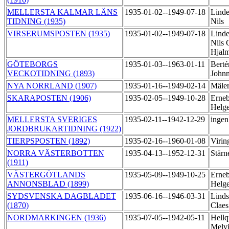
MELLERSTA KALMAR LÄNS
1935-01-02--1949-07-18
Linde
TIDNING (1935)
Nils
VIRSERUMSPOSTEN (1935)
1935-01-02--1949-07-18
Linde
Nils 
Hjal
GÖTEBORGS
1935-01-03--1963-01-11
Berté
VECKOTIDNING (1893)
John
NYA NORRLAND (1907)
1935-01-16--1949-02-14
Mäler
SKARAPOSTEN (1906)
1935-02-05--1949-10-28
Erneb
Helg
MELLERSTA SVERIGES
1935-02-11--1942-12-29
ingen
JORDBRUKARTIDNING (1922)
TIERPSPOSTEN (1892)
1935-02-16--1960-01-08
Virin
NORRA VÄSTERBOTTEN
1935-04-13--1952-12-31
Stärn
(1911)
VÄSTERGÖTLANDS
1935-05-09--1949-10-25
Erneb
ANNONSBLAD (1899)
Helg
SYDSVENSKA DAGBLADET
1935-06-16--1946-03-31
Linds
(1870)
Clae
NORDMARKINGEN (1936)
1935-07-05--1942-05-11
Hellq
Melv