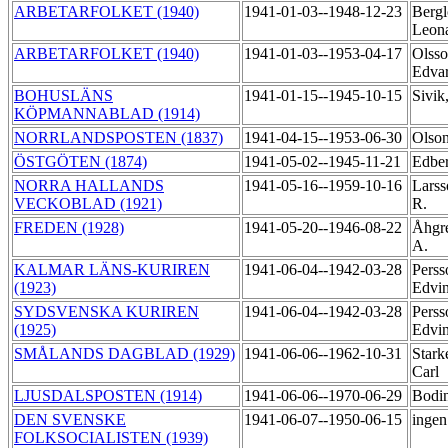
ARBETARFOLKET (1940)
1941-01-03--1948-12-23
Bergl
Leon
ARBETARFOLKET (1940)
1941-01-03--1953-04-17
Olsso
Edva
BOHUSLÄNS
1941-01-15--1945-10-15
Sivik
KÖPMANNABLAD (1914)
NORRLANDSPOSTEN (1837)
1941-04-15--1953-06-30
Olso
ÖSTGÖTEN (1874)
1941-05-02--1945-11-21
Edber
NORRA HALLANDS
1941-05-16--1959-10-16
Larss
VECKOBLAD (1921)
R.
FREDEN (1928)
1941-05-20--1946-08-22
Åhgre
A.
KALMAR LÄNS-KURIREN
1941-06-04--1942-03-28
Perss
(1923)
Edvi
SYDSVENSKA KURIREN
1941-06-04--1942-03-28
Perss
(1925)
Edvi
SMÅLANDS DAGBLAD (1929)
1941-06-06--1962-10-31
Stark
Carl
LJUSDALSPOSTEN (1914)
1941-06-06--1970-06-29
Bodi
DEN SVENSKE
1941-06-07--1950-06-15
ingen
FOLKSOCIALISTEN (1939)