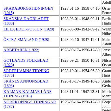
Adol
SKARABORGSTIDNINGEN
1928-01-16--1958-04-16
Öster
(1915)
Petru
SKÅNSKA DAGBLADET
1928-03-01--1948-09-11
Berli
(1888)
Hjal
LILLA EDET-POSTEN (1928)
1928-03-08--1942-09-12
Walt
Hübe
ÖSTRA SMÅLAND (1928)
1928-06-16--1947-11-01
Malm
Adol
ARBETAREN (1922)
1928-09-17--1950-12-30
Jense
Albe
GOTLANDS FOLKBLAD
1928-09-21--1950-10-31
Nilss
(1928)
Osca
SÖDERHAMNS TIDNING
1928-10-01--1954-06-30
Grand
(1878)
Han
SKÅNES ANNONSBLAD
1928-10-17--1949-10-28
Ander
(1893)
Gerh
KALMAR-KALMAR LÄNS
1928-11-01--1947-12-31
Morh
TIDNING (1918)
Manf
NORRKÖPINGS TIDNINGAR
1929-05-16--1950-12-30
Börje
(1787)
John 
Didr