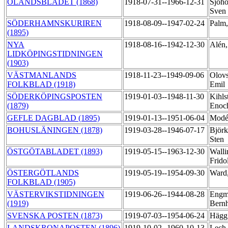
ÖLANDSBLADET (1868)
1918-07-31--1966-12-31
Sjöho
Sven
SÖDERHAMNSKURIREN
1918-08-09--1947-02-24
Palm,
(1895)
NYA
1918-08-16--1942-12-30
Alén,
LIDKÖPINGSTIDNINGEN
(1903)
VÄSTMANLANDS
1918-11-23--1949-09-06
Olov
FOLKBLAD (1918)
Emil
SÖDERKÖPINGSPOSTEN
1919-01-03--1948-11-30
Kihls
(1879)
Enoc
GEFLE DAGBLAD (1895)
1919-01-13--1951-06-04
Modén
BOHUSLÄNINGEN (1878)
1919-03-28--1946-07-17
Björ
Sten
ÖSTGÖTABLADET (1893)
1919-05-15--1963-12-30
Walli
Frido
ÖSTERGÖTLANDS
1919-05-19--1954-09-30
Ward
FOLKBLAD (1905)
VÄSTERVIKSTIDNINGEN
1919-06-26--1944-08-28
Engm
(1919)
Bern
SVENSKA POSTEN (1873)
1919-07-03--1954-06-24
Hägg,
LANDSKRONAPOSTEN (1896)
1919-10-02--1960-10-13
Lech