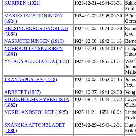
KURIREN (1921)
1923-12-31--1944-08-31
Sahlg
Emil
MARIESTADSTIDNINGEN
1924-01-02--1958-06-30
Björc
(1924)
Gott
HELSINGBORGS DAGBLAD
1924-01-02--1974-06-30
Somm
(1884)
Ove
NÄSSJÖTIDNINGEN (1910)
1924-02-08--1942-11-16
Bernd
NORRBOTTENSKURIREN
1924-07-21--1943-01-07
Lindg
(1861)
Hug
YSTADS ALLEHANDA (1873)
1924-08-25--1955-01-31
Westi
Joha
Melk
TRANÅSPOSTEN (1918)
1924-10-02--1962-04-15
Johns
Axel
ARBETET (1887)
1924-10-27--1944-09-30
Vougt
STOCKHOLMS HYRESLISTA
1925-08-14--1943-12-22
Lager
(1882)
Claës
NORRLANDSFOLKET (1925)
1925-11-21--1951-10-04
Linds
Edvi
SKÅNSKA AFTONBLADET
1925-12-29--1949-12-31
Hagb
(1880)
Erik 