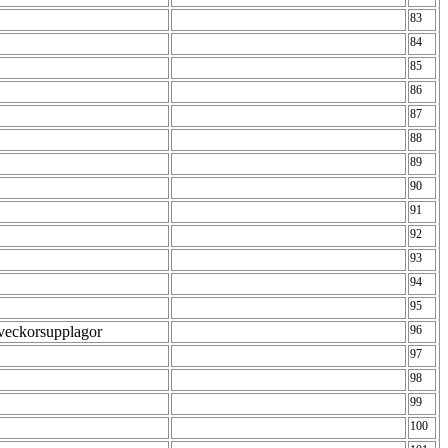
83
84
85
86
87
88
89
90
91
92
93
94
95
lveckorsupplagor
96
97
98
99
100