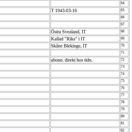
64
T 1943-03-16
65
66
67
Östra Svealand, IT
68
Kallad "Riks" i IT
69
Skåne Blekinge, IT
70
71
abonn. direkt hos tidn.
72
73
74
75
76
77
78
79
80
81
82