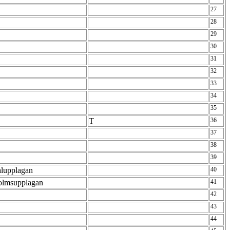
27
28
29
30
31
32
33
34
35
T
36
37
38
39
alupplagan
40
olmsupplagan
41
42
43
44