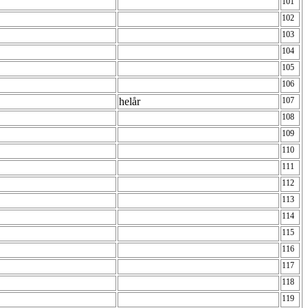
101
102
103
104
105
106
helår
107
108
109
110
111
112
113
114
115
116
117
118
119