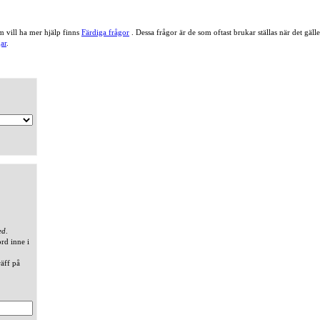
 vill ha mer hjälp finns
Färdiga frågor
. Dessa frågor är de som oftast brukar ställas när det gä
ar
.
ed
.
ord inne i
räff på