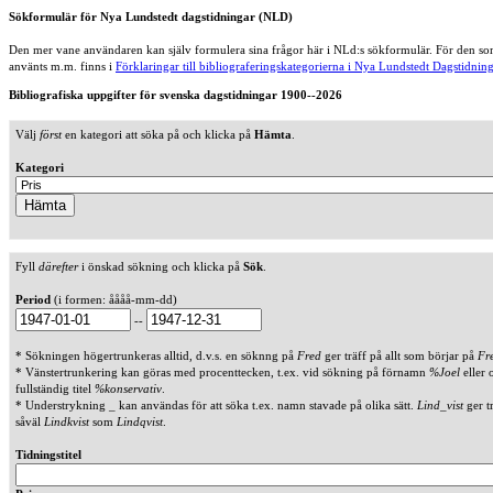
Sökformulär för Nya Lundstedt dagstidningar (NLD)
Den mer vane användaren kan själv formulera sina frågor här i NLd:s sökformulär. För den som
använts m.m. finns i
Förklaringar till bibliograferingskategorierna i Nya Lundstedt Dagstidning
Bibliografiska uppgifter för svenska dagstidningar 1900--2026
Välj
först
en kategori att söka på och klicka på
Hämta
.
Kategori
Fyll
därefter
i önskad sökning och klicka på
Sök
.
Period
(i formen: åååå-mm-dd)
--
* Sökningen högertrunkeras alltid, d.v.s. en söknng på
Fred
ger träff på allt som börjar på
Fr
* Vänstertrunkering kan göras med procenttecken, t.ex. vid sökning på förnamn
%Joel
eller 
fullständig titel
%konservativ
.
* Understrykning _ kan användas för att söka t.ex. namn stavade på olika sätt.
Lind_vist
ger t
såväl
Lindkvist
som
Lindqvist
.
Tidningstitel