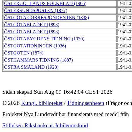
ÖSTERGÖTLANDS FOLKBLAD (1905)
1941-0
ÖSTERSUNDSPOSTEN (1877)
1941-0
ÖSTGÖTA CORRESPONDENTEN (1838)
1941-0
ÖSTGÖTABLADET (1893)
1941-0
ÖSTGÖTABLADET (1893)
1941-0
ÖSTGÖTABYGDENS TIDNING (1930)
1941-0
ÖSTGÖTATIDNINGEN (1936)
1941-0
ÖSTGÖTEN (1874)
1941-0
ÖSTHAMMARS TIDNING (1887)
1941-0
ÖSTRA SMÅLAND (1928)
1941-0
Sidan skapad Sun Aug 09 16:42:04 CEST 2026
© 2026
Kungl. biblioteket
/
Tidningsenheten
(Frågor och
Projektet Nya Lundstedt har finansierats med medel från
Stiftelsen Riksbankens Jubileumsfond