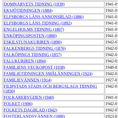
DOMNARVETS TIDNING (1939)
1941-0
EKSJÖTIDNINGEN (1884)
1941-0
ELFSBORGS LÄNS ANNONSBLAD (1886)
1941-0
ELFSBORGS LÄNS TIDNING (1892)
1941-0
ENGELHOLMS TIDNING (1867)
1941-0
ENKÖPINGSPOSTEN (1880)
1941-0
ESKILSTUNAKURIREN (1890)
1942-0
FALKENBERGS TIDNING (1876)
1942-0
FALKÖPINGS TIDNING (1857)
1942-0
FALUKURIREN (1894)
1942-0
FAMILJENS VECKOPOST (1938)
1940-0
FAMILJETIDNINGEN SMÅLÄNNINGEN (1924)
1942-0
FAMILJEVÄNNEN (1914)
1927-0
FILIPSTADS STADS OCH BERGSLAGS TIDNING
1942-0
(1850)
FOLKAREBYGDEN (1940)
1941-0
FOLKET (1906)
1942-0
FOLKETS DAGBLAD (1942)
1942-0
FOSTERLANDSVÄNNEN (1888)
1923-0