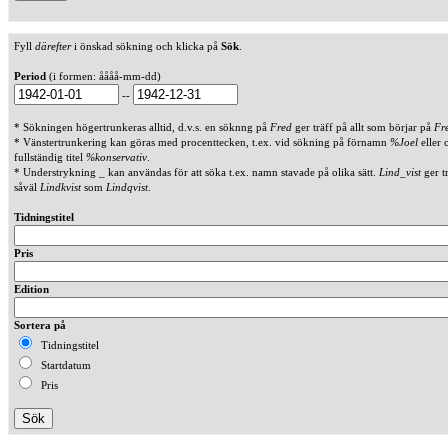
Fyll
därefter
i önskad sökning och klicka på
Sök
.
Period
(i formen: åååå-mm-dd)
--
* Sökningen högertrunkeras alltid, d.v.s. en söknng på
Fred
ger träff på allt som börjar på
Fr
* Vänstertrunkering kan göras med procenttecken, t.ex. vid sökning på förnamn
%Joel
eller 
fullständig titel
%konservativ
.
* Understrykning _ kan användas för att söka t.ex. namn stavade på olika sätt.
Lind_vist
ger t
såväl
Lindkvist
som
Lindqvist
.
Tidningstitel
Pris
Edition
Sortera på
Tidningstitel
Startdatum
Pris