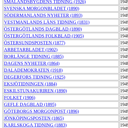
SMÅLANDSBYGDENS TIDNING (1926)
194
SVENSKA MORGONBLADET (1890)
194
SÖDERMANLANDS NYHETER (1893)
194
VESTMANLANDS LÄNS TIDNING (1831)
194
ÖSTERGÖTLANDS DAGBLAD (1890)
194
ÖSTERGÖTLANDS FOLKBLAD (1905)
194
ÖSTERSUNDSPOSTEN (1877)
194
ARBETARBLADET (1902)
194
BORLÄNGE TIDNING (1885)
194
DAGENS NYHETER (1864)
194
DALADEMOKRATEN (1918)
194
DEGERFORS TIDNING (1925)
194
EKSJÖTIDNINGEN (1884)
194
ESKILSTUNAKURIREN (1890)
194
FOLKET (1906)
194
GEFLE DAGBLAD (1895)
194
GÖTEBORGS MORGONPOST (1896)
194
JÖNKÖPINGSPOSTEN (1865)
194
KARLSKOGA TIDNING (1883)
194