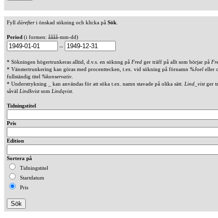
Fyll
därefter
i önskad sökning och klicka på
Sök
.
Period
(i formen: åååå-mm-dd)
--
* Sökningen högertrunkeras alltid, d.v.s. en söknng på
Fred
ger träff på allt som börjar på
Fr
* Vänstertrunkering kan göras med procenttecken, t.ex. vid sökning på förnamn
%Joel
eller 
fullständig titel
%konservativ
.
* Understrykning _ kan användas för att söka t.ex. namn stavade på olika sätt.
Lind_vist
ger t
såväl
Lindkvist
som
Lindqvist
.
Tidningstitel
Pris
Edition
Sortera på
Tidningstitel
Startdatum
Pris