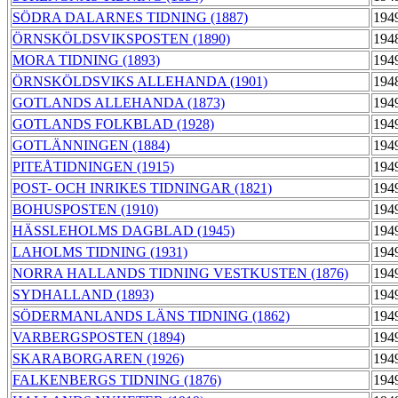
SÖDRA DALARNES TIDNING (1887)
194
ÖRNSKÖLDSVIKSPOSTEN (1890)
194
MORA TIDNING (1893)
194
ÖRNSKÖLDSVIKS ALLEHANDA (1901)
194
GOTLANDS ALLEHANDA (1873)
194
GOTLANDS FOLKBLAD (1928)
194
GOTLÄNNINGEN (1884)
194
PITEÅTIDNINGEN (1915)
194
POST- OCH INRIKES TIDNINGAR (1821)
194
BOHUSPOSTEN (1910)
194
HÄSSLEHOLMS DAGBLAD (1945)
194
LAHOLMS TIDNING (1931)
194
NORRA HALLANDS TIDNING VESTKUSTEN (1876)
194
SYDHALLAND (1893)
194
SÖDERMANLANDS LÄNS TIDNING (1862)
194
VARBERGSPOSTEN (1894)
194
SKARABORGAREN (1926)
194
FALKENBERGS TIDNING (1876)
194