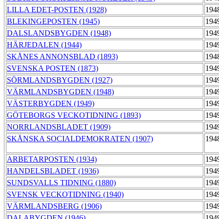
LILLA EDET-POSTEN (1928)
194
BLEKINGEPOSTEN (1945)
194
DALSLANDSBYGDEN (1948)
194
HÄRJEDALEN (1944)
194
SKÅNES ANNONSBLAD (1893)
194
SVENSKA POSTEN (1873)
194
SÖRMLANDSBYGDEN (1927)
194
VÄRMLANDSBYGDEN (1948)
194
VÄSTERBYGDEN (1949)
194
GÖTEBORGS VECKOTIDNING (1893)
194
NORRLANDSBLADET (1909)
194
SKÅNSKA SOCIALDEMOKRATEN (1907)
194
ARBETARPOSTEN (1934)
194
HANDELSBLADET (1936)
194
SUNDSVALLS TIDNING (1880)
194
SVENSK VECKOTIDNING (1940)
194
VÄRMLANDSBERG (1906)
194
DALABYGDEN (1946)
194