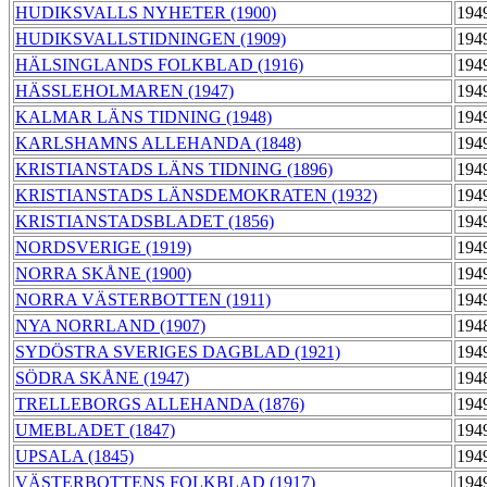
HUDIKSVALLS NYHETER (1900)
194
HUDIKSVALLSTIDNINGEN (1909)
194
HÄLSINGLANDS FOLKBLAD (1916)
194
HÄSSLEHOLMAREN (1947)
194
KALMAR LÄNS TIDNING (1948)
194
KARLSHAMNS ALLEHANDA (1848)
194
KRISTIANSTADS LÄNS TIDNING (1896)
194
KRISTIANSTADS LÄNSDEMOKRATEN (1932)
194
KRISTIANSTADSBLADET (1856)
194
NORDSVERIGE (1919)
194
NORRA SKÅNE (1900)
194
NORRA VÄSTERBOTTEN (1911)
194
NYA NORRLAND (1907)
194
SYDÖSTRA SVERIGES DAGBLAD (1921)
194
SÖDRA SKÅNE (1947)
194
TRELLEBORGS ALLEHANDA (1876)
194
UMEBLADET (1847)
194
UPSALA (1845)
194
VÄSTERBOTTENS FOLKBLAD (1917)
194