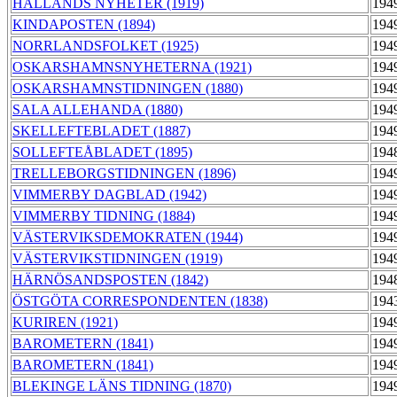
HALLANDS NYHETER (1919)
194
KINDAPOSTEN (1894)
194
NORRLANDSFOLKET (1925)
194
OSKARSHAMNSNYHETERNA (1921)
194
OSKARSHAMNSTIDNINGEN (1880)
194
SALA ALLEHANDA (1880)
194
SKELLEFTEBLADET (1887)
194
SOLLEFTEÅBLADET (1895)
194
TRELLEBORGSTIDNINGEN (1896)
194
VIMMERBY DAGBLAD (1942)
194
VIMMERBY TIDNING (1884)
194
VÄSTERVIKSDEMOKRATEN (1944)
194
VÄSTERVIKSTIDNINGEN (1919)
194
HÄRNÖSANDSPOSTEN (1842)
194
ÖSTGÖTA CORRESPONDENTEN (1838)
194
KURIREN (1921)
194
BAROMETERN (1841)
194
BAROMETERN (1841)
194
BLEKINGE LÄNS TIDNING (1870)
194