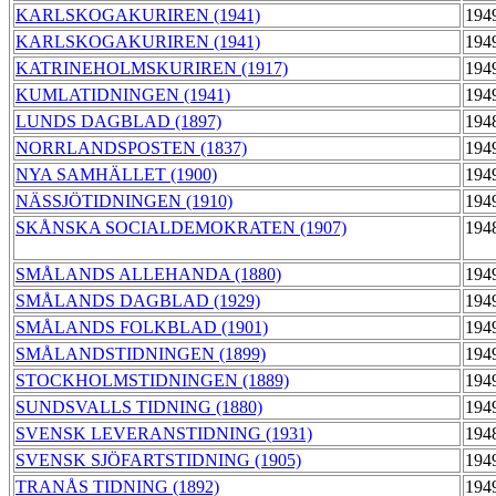
KARLSKOGAKURIREN (1941)
194
KARLSKOGAKURIREN (1941)
194
KATRINEHOLMSKURIREN (1917)
194
KUMLATIDNINGEN (1941)
194
LUNDS DAGBLAD (1897)
194
NORRLANDSPOSTEN (1837)
194
NYA SAMHÄLLET (1900)
194
NÄSSJÖTIDNINGEN (1910)
194
SKÅNSKA SOCIALDEMOKRATEN (1907)
194
SMÅLANDS ALLEHANDA (1880)
194
SMÅLANDS DAGBLAD (1929)
194
SMÅLANDS FOLKBLAD (1901)
194
SMÅLANDSTIDNINGEN (1899)
194
STOCKHOLMSTIDNINGEN (1889)
194
SUNDSVALLS TIDNING (1880)
194
SVENSK LEVERANSTIDNING (1931)
194
SVENSK SJÖFARTSTIDNING (1905)
194
TRANÅS TIDNING (1892)
194