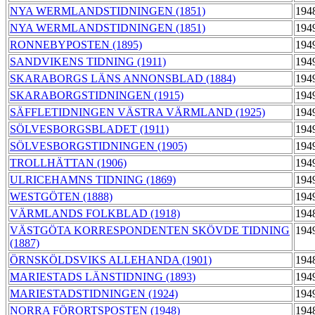
NYA WERMLANDSTIDNINGEN (1851)
194
NYA WERMLANDSTIDNINGEN (1851)
194
RONNEBYPOSTEN (1895)
194
SANDVIKENS TIDNING (1911)
194
SKARABORGS LÄNS ANNONSBLAD (1884)
194
SKARABORGSTIDNINGEN (1915)
194
SÄFFLETIDNINGEN VÄSTRA VÄRMLAND (1925)
194
SÖLVESBORGSBLADET (1911)
194
SÖLVESBORGSTIDNINGEN (1905)
194
TROLLHÄTTAN (1906)
194
ULRICEHAMNS TIDNING (1869)
194
WESTGÖTEN (1888)
194
VÄRMLANDS FOLKBLAD (1918)
194
VÄSTGÖTA KORRESPONDENTEN SKÖVDE TIDNING
194
(1887)
ÖRNSKÖLDSVIKS ALLEHANDA (1901)
194
MARIESTADS LÄNSTIDNING (1893)
194
MARIESTADSTIDNINGEN (1924)
194
NORRA FÖRORTSPOSTEN (1948)
194