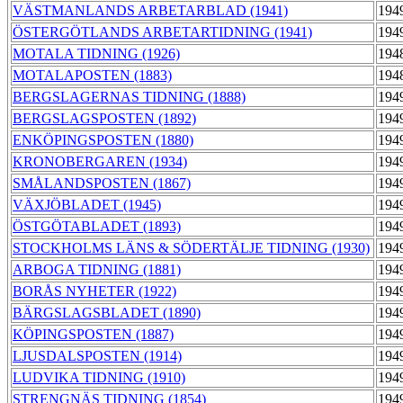
VÄSTMANLANDS ARBETARBLAD (1941)
194
ÖSTERGÖTLANDS ARBETARTIDNING (1941)
194
MOTALA TIDNING (1926)
194
MOTALAPOSTEN (1883)
194
BERGSLAGERNAS TIDNING (1888)
194
BERGSLAGSPOSTEN (1892)
194
ENKÖPINGSPOSTEN (1880)
194
KRONOBERGAREN (1934)
194
SMÅLANDSPOSTEN (1867)
194
VÄXJÖBLADET (1945)
194
ÖSTGÖTABLADET (1893)
194
STOCKHOLMS LÄNS & SÖDERTÄLJE TIDNING (1930)
194
ARBOGA TIDNING (1881)
194
BORÅS NYHETER (1922)
194
BÄRGSLAGSBLADET (1890)
194
KÖPINGSPOSTEN (1887)
194
LJUSDALSPOSTEN (1914)
194
LUDVIKA TIDNING (1910)
194
STRENGNÄS TIDNING (1854)
194