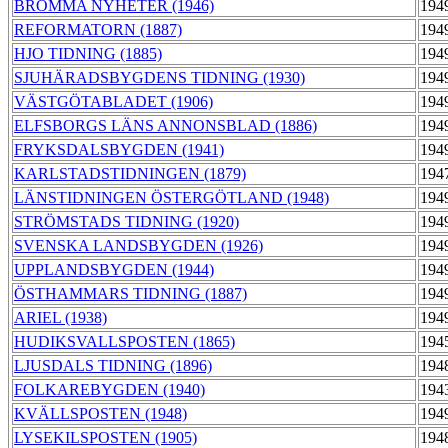
BROMMA NYHETER (1946)
194
REFORMATORN (1887)
194
HJO TIDNING (1885)
194
SJUHÄRADSBYGDENS TIDNING (1930)
194
VÄSTGÖTABLADET (1906)
194
ELFSBORGS LÄNS ANNONSBLAD (1886)
194
FRYKSDALSBYGDEN (1941)
194
KARLSTADSTIDNINGEN (1879)
194
LÄNSTIDNINGEN ÖSTERGÖTLAND (1948)
194
STRÖMSTADS TIDNING (1920)
194
SVENSKA LANDSBYGDEN (1926)
194
UPPLANDSBYGDEN (1944)
194
ÖSTHAMMARS TIDNING (1887)
194
ARIEL (1938)
194
HUDIKSVALLSPOSTEN (1865)
194
LJUSDALS TIDNING (1896)
194
FOLKAREBYGDEN (1940)
194
KVÄLLSPOSTEN (1948)
194
LYSEKILSPOSTEN (1905)
194