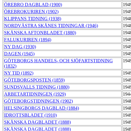
ÖREBRO DAGBLAD (1900)
194
ÖREBROKURIREN (1902)
194
KLIPPANS TIDNING (1938)
194
NORDVÄSTRA SKÅNES TIDNINGAR (1946)
194
SKÅNSKA AFTONBLADET (1880)
194
FALUKURIREN (1894)
194
NY DAG (1930)
194
DAGEN (1945)
194
GÖTEBORGS HANDELS- OCH SJÖFARTSTIDNING
194
(1832)
NY TID (1892)
194
GÖTEBORGSPOSTEN (1859)
194
SUNDSVALLS TIDNING (1880)
194
ARBETARTIDNINGEN (1929)
194
GÖTEBORGSTIDNINGEN (1902)
194
HELSINGBORGS DAGBLAD (1884)
194
IDROTTSBLADET (1910)
194
SKÅNSKA DAGBLADET (1888)
194
SKÅNSKA DAGBLADET (1888)
194