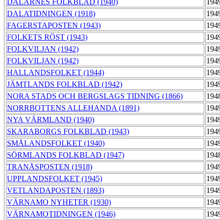
DALARNES FOLKBLAD (1940)
194
DALATIDNINGEN (1918)
194
FAGERSTAPOSTEN (1943)
194
FOLKETS RÖST (1943)
194
FOLKVILJAN (1942)
194
FOLKVILJAN (1942)
194
HALLANDSFOLKET (1944)
194
JÄMTLANDS FOLKBLAD (1942)
194
NORA STADS OCH BERGSLAGS TIDNING (1866)
194
NORRBOTTENS ALLEHANDA (1891)
194
NYA VÄRMLAND (1940)
194
SKARABORGS FOLKBLAD (1943)
194
SMÅLANDSFOLKET (1940)
194
SÖRMLANDS FOLKBLAD (1947)
194
TRANÅSPOSTEN (1918)
194
UPPLANDSFOLKET (1945)
194
VETLANDAPOSTEN (1893)
194
VÄRNAMO NYHETER (1930)
194
VÄRNAMOTIDNINGEN (1946)
194