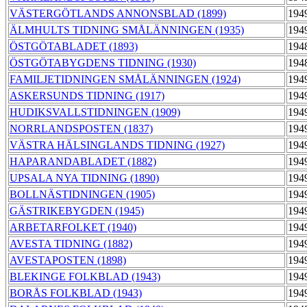
VÄSTERGÖTLANDS ANNONSBLAD (1899)
194
ÄLMHULTS TIDNING SMÅLÄNNINGEN (1935)
194
ÖSTGÖTABLADET (1893)
194
ÖSTGÖTABYGDENS TIDNING (1930)
194
FAMILJETIDNINGEN SMÅLÄNNINGEN (1924)
194
ASKERSUNDS TIDNING (1917)
194
HUDIKSVALLSTIDNINGEN (1909)
194
NORRLANDSPOSTEN (1837)
194
VÄSTRA HÄLSINGLANDS TIDNING (1927)
194
HAPARANDABLADET (1882)
194
UPSALA NYA TIDNING (1890)
194
BOLLNÄSTIDNINGEN (1905)
194
GÄSTRIKEBYGDEN (1945)
194
ARBETARFOLKET (1940)
194
AVESTA TIDNING (1882)
194
AVESTAPOSTEN (1898)
194
BLEKINGE FOLKBLAD (1943)
194
BORÅS FOLKBLAD (1943)
194