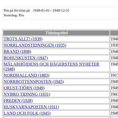
Pris på för titlar på 1949-01-01- -1949-12-31
Sortering: Pris
Tidningstitel
TROTS ALLT! (1939)
194
NORRLANDSTIDNINGEN (1935)
193
BRAND (1898)
194
BOHUSKUSTEN (1947)
194
MÄLARHÖJDENS OCH HÄGERSTENS NYHETER
194
(1948)
NORDHALLAND (1883)
191
NORRBOTTENSPOSTEN (1945)
194
ORUST-TJÖRN (1949)
194
NYBRO TIDNING (1931)
194
FREDEN (1928)
194
HUSKVARNAPOSTEN (1911)
194
LAND OCH FOLK (1945)
194