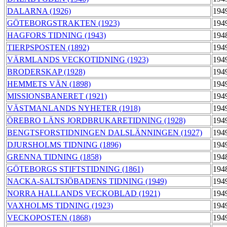
DALARNA (1926)
194
GÖTEBORGSTRAKTEN (1923)
194
HAGFORS TIDNING (1943)
194
TIERPSPOSTEN (1892)
194
VÄRMLANDS VECKOTIDNING (1923)
194
BRODERSKAP (1928)
194
HEMMETS VÄN (1898)
194
MISSIONSBANERET (1921)
194
VÄSTMANLANDS NYHETER (1918)
194
ÖREBRO LÄNS JORDBRUKARETIDNING (1928)
194
BENGTSFORSTIDNINGEN DALSLÄNNINGEN (1927)
194
DJURSHOLMS TIDNING (1896)
194
GRENNA TIDNING (1858)
194
GÖTEBORGS STIFTSTIDNING (1861)
194
NACKA-SALTSJÖBADENS TIDNING (1949)
194
NORRA HALLANDS VECKOBLAD (1921)
194
VAXHOLMS TIDNING (1923)
194
VECKOPOSTEN (1868)
194