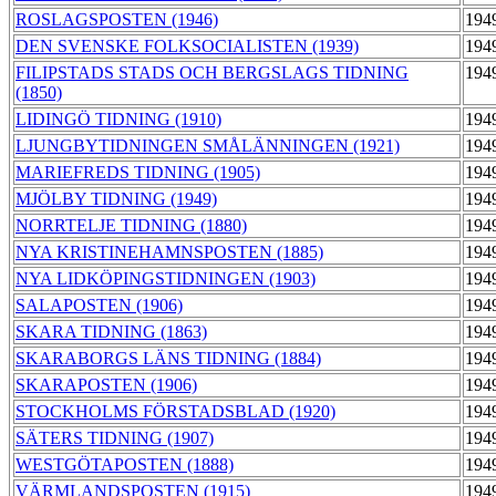
ROSLAGSPOSTEN (1946)
194
DEN SVENSKE FOLKSOCIALISTEN (1939)
194
FILIPSTADS STADS OCH BERGSLAGS TIDNING
194
(1850)
LIDINGÖ TIDNING (1910)
194
LJUNGBYTIDNINGEN SMÅLÄNNINGEN (1921)
194
MARIEFREDS TIDNING (1905)
194
MJÖLBY TIDNING (1949)
194
NORRTELJE TIDNING (1880)
194
NYA KRISTINEHAMNSPOSTEN (1885)
194
NYA LIDKÖPINGSTIDNINGEN (1903)
194
SALAPOSTEN (1906)
194
SKARA TIDNING (1863)
194
SKARABORGS LÄNS TIDNING (1884)
194
SKARAPOSTEN (1906)
194
STOCKHOLMS FÖRSTADSBLAD (1920)
194
SÄTERS TIDNING (1907)
194
WESTGÖTAPOSTEN (1888)
194
VÄRMLANDSPOSTEN (1915)
194