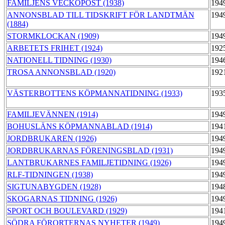
FAMILJENS VECKOPOST (1938)
194
ANNONSBLAD TILL TIDSKRIFT FÖR LANDTMÄN
194
(1884)
STORMKLOCKAN (1909)
194
ARBETETS FRIHET (1924)
192
NATIONELL TIDNING (1930)
194
TROSA ANNONSBLAD (1920)
192
VÄSTERBOTTENS KÖPMANNATIDNING (1933)
193
FAMILJEVÄNNEN (1914)
194
BOHUSLÄNS KÖPMANNABLAD (1914)
194
JORDBRUKAREN (1926)
194
JORDBRUKARNAS FÖRENINGSBLAD (1931)
194
LANTBRUKARNES FAMILJETIDNING (1926)
194
RLF-TIDNINGEN (1938)
194
SIGTUNABYGDEN (1928)
194
SKOGARNAS TIDNING (1926)
194
SPORT OCH BOULEVARD (1929)
194
SÖDRA FÖRORTERNAS NYHETER (1949)
194