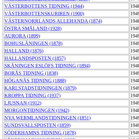
VÄSTERBOTTENS TIDNING (1944)
194
VÄSTERBOTTENSKURIREN (1900)
194
VÄSTERNORRLANDS ALLEHANDA (1874)
194
ÖSTRA SMÅLAND (1928)
194
AURORA (1899)
194
BOHUSLÄNINGEN (1878)
194
HALLAND (1876)
194
HALLANDSPOSTEN (1857)
194
SKÅNINGEN ESLÖFS TIDNING (1894)
194
BORÅS TIDNING (1838)
194
HÖGANÄS TIDNING (1888)
194
KARLSTADSTIDNINGEN (1879)
194
KROPPA TIDNING (1937)
194
LJUSNAN (1912)
194
MORGONTIDNINGEN (1942)
194
NYA WERMLANDSTIDNINGEN (1851)
194
SUNDSVALLSPOSTEN (1859)
194
SÖDERHAMNS TIDNING (1878)
194