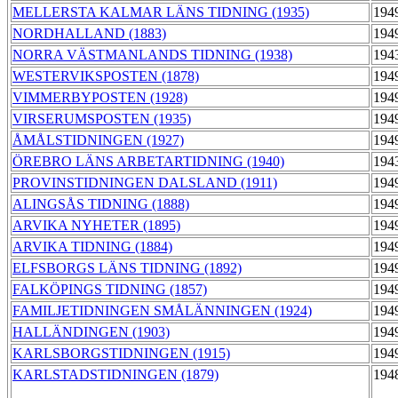
MELLERSTA KALMAR LÄNS TIDNING (1935)
194
NORDHALLAND (1883)
194
NORRA VÄSTMANLANDS TIDNING (1938)
194
WESTERVIKSPOSTEN (1878)
194
VIMMERBYPOSTEN (1928)
194
VIRSERUMSPOSTEN (1935)
194
ÅMÅLSTIDNINGEN (1927)
194
ÖREBRO LÄNS ARBETARTIDNING (1940)
194
PROVINSTIDNINGEN DALSLAND (1911)
194
ALINGSÅS TIDNING (1888)
194
ARVIKA NYHETER (1895)
194
ARVIKA TIDNING (1884)
194
ELFSBORGS LÄNS TIDNING (1892)
194
FALKÖPINGS TIDNING (1857)
194
FAMILJETIDNINGEN SMÅLÄNNINGEN (1924)
194
HALLÄNDINGEN (1903)
194
KARLSBORGSTIDNINGEN (1915)
194
KARLSTADSTIDNINGEN (1879)
194