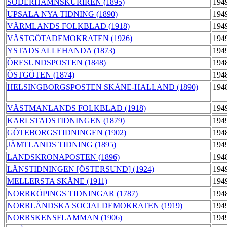
SÖDERHAMNSKURIREN (1895)
194
UPSALA NYA TIDNING (1890)
194
VÄRMLANDS FOLKBLAD (1918)
194
VÄSTGÖTADEMOKRATEN (1926)
194
YSTADS ALLEHANDA (1873)
194
ÖRESUNDSPOSTEN (1848)
194
ÖSTGÖTEN (1874)
194
HELSINGBORGSPOSTEN SKÅNE-HALLAND (1890)
194
VÄSTMANLANDS FOLKBLAD (1918)
194
KARLSTADSTIDNINGEN (1879)
194
GÖTEBORGSTIDNINGEN (1902)
194
JÄMTLANDS TIDNING (1895)
194
LANDSKRONAPOSTEN (1896)
194
LÄNSTIDNINGEN [ÖSTERSUND] (1924)
194
MELLERSTA SKÅNE (1911)
194
NORRKÖPINGS TIDNINGAR (1787)
194
NORRLÄNDSKA SOCIALDEMOKRATEN (1919)
194
NORRSKENSFLAMMAN (1906)
194