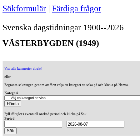
Sökformulär
|
Färdiga frågor
Svenska dagstidningar 1900--2026
VÄSTERBYGDEN (1949)
Visa alla kategorier direkt!
eller
Begränsa sökningen genom att
först
välja en kategori att söka på och klicka på Hämta.
Kategori
Fyll
därefter
i eventuell önskad period och klicka på Sök.
Period
--