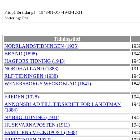
Pris på för titlar på 1943-01-01- -1943-12-31
Sortering: Pris
Tidningstitel
NORRLANDSTIDNINGEN (1935)
193
BRAND (1898)
194
HAGFORS TIDNING (1943)
194
NORDHALLAND (1883)
191
RLF-TIDNINGEN (1938)
194
WENERSBORGS WECKOBLAD (1841)
184
FREDEN (1928)
194
ANNONSBLAD TILL TIDSKRIFT FÖR LANDTMÄN
194
(1884)
NYBRO TIDNING (1931)
194
HUSKVARNAPOSTEN (1911)
194
FAMILJENS VECKOPOST (1938)
194
FRIBYTAREN (1933)
193