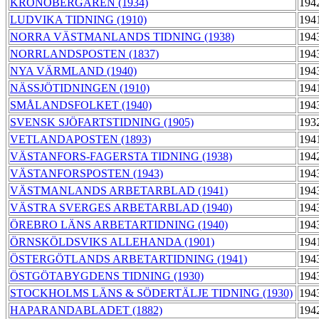
KRONOBERGAREN (1934)
194
LUDVIKA TIDNING (1910)
194
NORRA VÄSTMANLANDS TIDNING (1938)
194
NORRLANDSPOSTEN (1837)
194
NYA VÄRMLAND (1940)
194
NÄSSJÖTIDNINGEN (1910)
194
SMÅLANDSFOLKET (1940)
194
SVENSK SJÖFARTSTIDNING (1905)
193
VETLANDAPOSTEN (1893)
194
VÄSTANFORS-FAGERSTA TIDNING (1938)
194
VÄSTANFORSPOSTEN (1943)
194
VÄSTMANLANDS ARBETARBLAD (1941)
194
VÄSTRA SVERGES ARBETARBLAD (1940)
194
ÖREBRO LÄNS ARBETARTIDNING (1940)
194
ÖRNSKÖLDSVIKS ALLEHANDA (1901)
194
ÖSTERGÖTLANDS ARBETARTIDNING (1941)
194
ÖSTGÖTABYGDENS TIDNING (1930)
194
STOCKHOLMS LÄNS & SÖDERTÄLJE TIDNING (1930)
194
HAPARANDABLADET (1882)
194