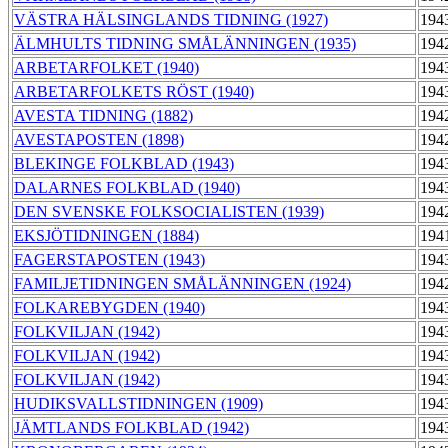
VÄSTRA HÄLSINGLANDS TIDNING (1927)
194
ÄLMHULTS TIDNING SMÅLÄNNINGEN (1935)
194
ARBETARFOLKET (1940)
194
ARBETARFOLKETS RÖST (1940)
194
AVESTA TIDNING (1882)
194
AVESTAPOSTEN (1898)
194
BLEKINGE FOLKBLAD (1943)
194
DALARNES FOLKBLAD (1940)
194
DEN SVENSKE FOLKSOCIALISTEN (1939)
194
EKSJÖTIDNINGEN (1884)
194
FAGERSTAPOSTEN (1943)
194
FAMILJETIDNINGEN SMÅLÄNNINGEN (1924)
194
FOLKAREBYGDEN (1940)
194
FOLKVILJAN (1942)
194
FOLKVILJAN (1942)
194
FOLKVILJAN (1942)
194
HUDIKSVALLSTIDNINGEN (1909)
194
JÄMTLANDS FOLKBLAD (1942)
194