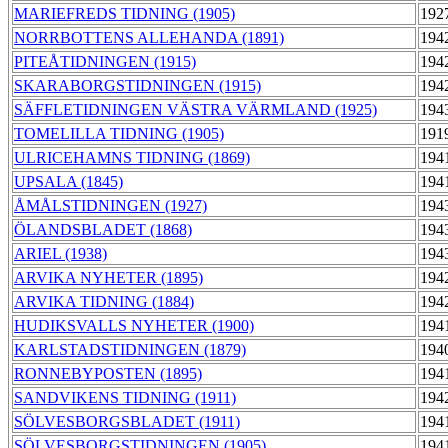
MARIEFREDS TIDNING (1905)
192
NORRBOTTENS ALLEHANDA (1891)
194
PITEÅTIDNINGEN (1915)
194
SKARABORGSTIDNINGEN (1915)
194
SÄFFLETIDNINGEN VÄSTRA VÄRMLAND (1925)
194
TOMELILLA TIDNING (1905)
191
ULRICEHAMNS TIDNING (1869)
194
UPSALA (1845)
194
ÅMÅLSTIDNINGEN (1927)
194
ÖLANDSBLADET (1868)
194
ARIEL (1938)
194
ARVIKA NYHETER (1895)
194
ARVIKA TIDNING (1884)
194
HUDIKSVALLS NYHETER (1900)
194
KARLSTADSTIDNINGEN (1879)
194
RONNEBYPOSTEN (1895)
194
SANDVIKENS TIDNING (1911)
194
SÖLVESBORGSBLADET (1911)
194
SÖLVESBORGSTIDNINGEN (1905)
194