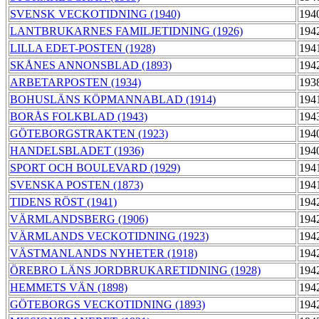
SVENSK VECKOTIDNING (1940)
194
LANTBRUKARNES FAMILJETIDNING (1926)
194
LILLA EDET-POSTEN (1928)
194
SKÅNES ANNONSBLAD (1893)
194
ARBETARPOSTEN (1934)
193
BOHUSLÄNS KÖPMANNABLAD (1914)
194
BORÅS FOLKBLAD (1943)
194
GÖTEBORGSTRAKTEN (1923)
194
HANDELSBLADET (1936)
194
SPORT OCH BOULEVARD (1929)
194
SVENSKA POSTEN (1873)
194
TIDENS RÖST (1941)
194
VÄRMLANDSBERG (1906)
194
VÄRMLANDS VECKOTIDNING (1923)
194
VÄSTMANLANDS NYHETER (1918)
194
ÖREBRO LÄNS JORDBRUKARETIDNING (1928)
194
HEMMETS VÄN (1898)
194
GÖTEBORGS VECKOTIDNING (1893)
194