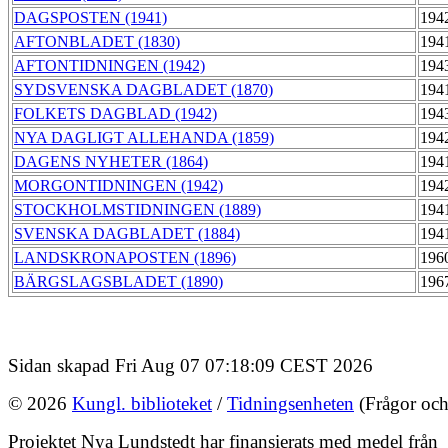
DAGSPOSTEN (1941)
194
AFTONBLADET (1830)
194
AFTONTIDNINGEN (1942)
194
SYDSVENSKA DAGBLADET (1870)
194
FOLKETS DAGBLAD (1942)
194
NYA DAGLIGT ALLEHANDA (1859)
194
DAGENS NYHETER (1864)
194
MORGONTIDNINGEN (1942)
194
STOCKHOLMSTIDNINGEN (1889)
194
SVENSKA DAGBLADET (1884)
194
LANDSKRONAPOSTEN (1896)
196
BÄRGSLAGSBLADET (1890)
196
Sidan skapad Fri Aug 07 07:18:09 CEST 2026
© 2026
Kungl. biblioteket
/
Tidningsenheten
(Frågor och
Projektet Nya Lundstedt har finansierats med medel från