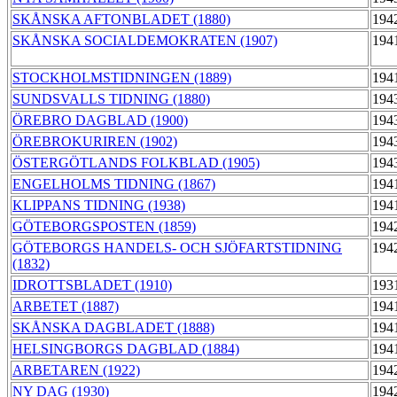
SKÅNSKA AFTONBLADET (1880)
194
SKÅNSKA SOCIALDEMOKRATEN (1907)
194
STOCKHOLMSTIDNINGEN (1889)
194
SUNDSVALLS TIDNING (1880)
194
ÖREBRO DAGBLAD (1900)
194
ÖREBROKURIREN (1902)
194
ÖSTERGÖTLANDS FOLKBLAD (1905)
194
ENGELHOLMS TIDNING (1867)
194
KLIPPANS TIDNING (1938)
194
GÖTEBORGSPOSTEN (1859)
194
GÖTEBORGS HANDELS- OCH SJÖFARTSTIDNING
194
(1832)
IDROTTSBLADET (1910)
193
ARBETET (1887)
194
SKÅNSKA DAGBLADET (1888)
194
HELSINGBORGS DAGBLAD (1884)
194
ARBETAREN (1922)
194
NY DAG (1930)
194