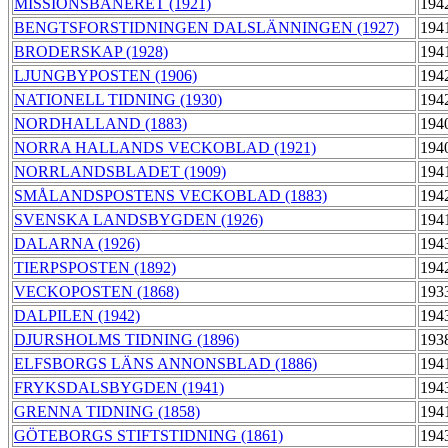
MISSIONSBANERET (1921)
194
BENGTSFORSTIDNINGEN DALSLÄNNINGEN (1927)
194
BRODERSKAP (1928)
194
LJUNGBYPOSTEN (1906)
194
NATIONELL TIDNING (1930)
194
NORDHALLAND (1883)
194
NORRA HALLANDS VECKOBLAD (1921)
194
NORRLANDSBLADET (1909)
194
SMÅLANDSPOSTENS VECKOBLAD (1883)
194
SVENSKA LANDSBYGDEN (1926)
194
DALARNA (1926)
194
TIERPSPOSTEN (1892)
194
VECKOPOSTEN (1868)
193
DALPILEN (1942)
194
DJURSHOLMS TIDNING (1896)
193
ELFSBORGS LÄNS ANNONSBLAD (1886)
194
FRYKSDALSBYGDEN (1941)
194
GRENNA TIDNING (1858)
194
GÖTEBORGS STIFTSTIDNING (1861)
194