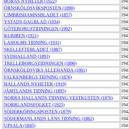
BORÅS NYHETER (1922)
194
ÖRNSKÖLDSVIKSPOSTEN (1890)
194
CIMBRISHAMNSBLADET (1857)
194
YSTADS DAGBLAD (1934)
194
GÖTEBORGSTIDNINGEN (1902)
194
KURIREN (1921)
194
LAHOLMS TIDNING (1931)
194
SKELLEFTEBLADET (1887)
194
SYDHALLAND (1893)
194
TRELLEBORGSTIDNINGEN (1896)
194
ÖRNSKÖLDSVIKS ALLEHANDA (1901)
194
FALKENBERGS TIDNING (1876)
194
HALLANDS NYHETER (1919)
194
JÄMTLANDS TIDNING (1895)
194
NORRA HALLANDS TIDNING VESTKUSTEN (1876)
194
NORRLANDSFOLKET (1925)
194
SÖDERKÖPINGSPOSTEN (1879)
194
SÖDERMANLANDS LÄNS TIDNING (1862)
194
UPSALA (1845)
194