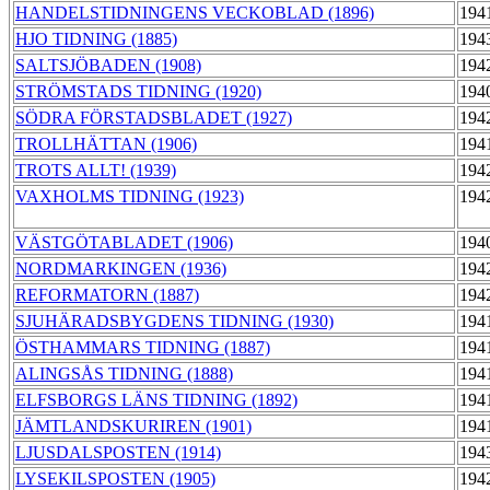
HANDELSTIDNINGENS VECKOBLAD (1896)
194
HJO TIDNING (1885)
194
SALTSJÖBADEN (1908)
194
STRÖMSTADS TIDNING (1920)
194
SÖDRA FÖRSTADSBLADET (1927)
194
TROLLHÄTTAN (1906)
194
TROTS ALLT! (1939)
194
VAXHOLMS TIDNING (1923)
194
VÄSTGÖTABLADET (1906)
194
NORDMARKINGEN (1936)
194
REFORMATORN (1887)
194
SJUHÄRADSBYGDENS TIDNING (1930)
194
ÖSTHAMMARS TIDNING (1887)
194
ALINGSÅS TIDNING (1888)
194
ELFSBORGS LÄNS TIDNING (1892)
194
JÄMTLANDSKURIREN (1901)
194
LJUSDALSPOSTEN (1914)
194
LYSEKILSPOSTEN (1905)
194