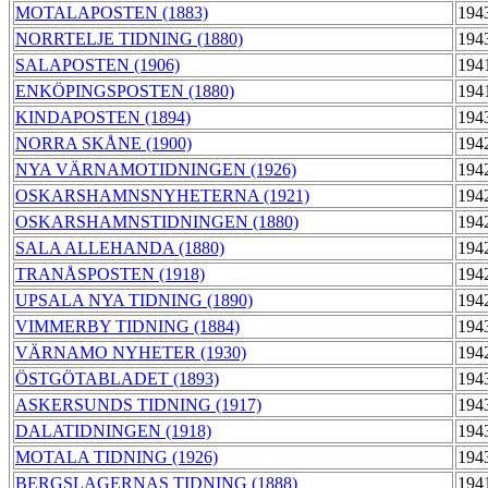
MOTALAPOSTEN (1883)
194
NORRTELJE TIDNING (1880)
194
SALAPOSTEN (1906)
194
ENKÖPINGSPOSTEN (1880)
194
KINDAPOSTEN (1894)
194
NORRA SKÅNE (1900)
194
NYA VÄRNAMOTIDNINGEN (1926)
194
OSKARSHAMNSNYHETERNA (1921)
194
OSKARSHAMNSTIDNINGEN (1880)
194
SALA ALLEHANDA (1880)
194
TRANÅSPOSTEN (1918)
194
UPSALA NYA TIDNING (1890)
194
VIMMERBY TIDNING (1884)
194
VÄRNAMO NYHETER (1930)
194
ÖSTGÖTABLADET (1893)
194
ASKERSUNDS TIDNING (1917)
194
DALATIDNINGEN (1918)
194
MOTALA TIDNING (1926)
194
BERGSLAGERNAS TIDNING (1888)
194