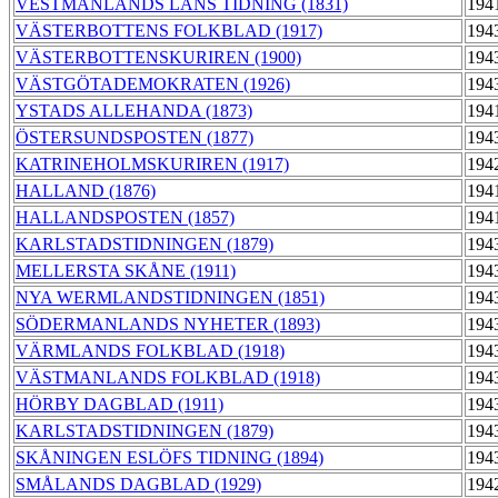
VESTMANLANDS LÄNS TIDNING (1831)
194
VÄSTERBOTTENS FOLKBLAD (1917)
194
VÄSTERBOTTENSKURIREN (1900)
194
VÄSTGÖTADEMOKRATEN (1926)
194
YSTADS ALLEHANDA (1873)
194
ÖSTERSUNDSPOSTEN (1877)
194
KATRINEHOLMSKURIREN (1917)
194
HALLAND (1876)
194
HALLANDSPOSTEN (1857)
194
KARLSTADSTIDNINGEN (1879)
194
MELLERSTA SKÅNE (1911)
194
NYA WERMLANDSTIDNINGEN (1851)
194
SÖDERMANLANDS NYHETER (1893)
194
VÄRMLANDS FOLKBLAD (1918)
194
VÄSTMANLANDS FOLKBLAD (1918)
194
HÖRBY DAGBLAD (1911)
194
KARLSTADSTIDNINGEN (1879)
194
SKÅNINGEN ESLÖFS TIDNING (1894)
194
SMÅLANDS DAGBLAD (1929)
194