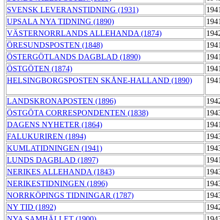
SVENSK LEVERANSTIDNING (1931)
194
UPSALA NYA TIDNING (1890)
194
VÄSTERNORRLANDS ALLEHANDA (1874)
194
ÖRESUNDSPOSTEN (1848)
194
ÖSTERGÖTLANDS DAGBLAD (1890)
194
ÖSTGÖTEN (1874)
194
HELSINGBORGSPOSTEN SKÅNE-HALLAND (1890)
194
LANDSKRONAPOSTEN (1896)
194
ÖSTGÖTA CORRESPONDENTEN (1838)
194
DAGENS NYHETER (1864)
194
FALUKURIREN (1894)
194
KUMLATIDNINGEN (1941)
194
LUNDS DAGBLAD (1897)
194
NERIKES ALLEHANDA (1843)
194
NERIKESTIDNINGEN (1896)
194
NORRKÖPINGS TIDNINGAR (1787)
194
NY TID (1892)
194
NYA SAMHÄLLET (1900)
194