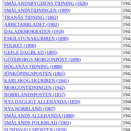
SMÅLANDSBYGDENS TIDNING (1926)
194
SMÅLANDSTIDNINGEN (1899)
194
TRANÅS TIDNING (1892)
194
ARBETARBLADET (1902)
194
DALADEMOKRATEN (1918)
194
ESKILSTUNAKURIREN (1890)
194
FOLKET (1906)
194
GEFLE DAGBLAD (1895)
194
GÖTEBORGS MORGONPOST (1896)
194
HÖGANÄS TIDNING (1888)
194
JÖNKÖPINGSPOSTEN (1865)
194
KARLSKOGAKURIREN (1941)
194
MORGONTIDNINGEN (1942)
194
NORRLANDSPOSTEN (1837)
194
NYA DAGLIGT ALLEHANDA (1859)
194
NYA NORRLAND (1907)
194
SMÅLANDS ALLEHANDA (1880)
194
SMÅLANDS FOLKBLAD (1901)
194
SUNDSVALLSPOSTEN (1859)
194