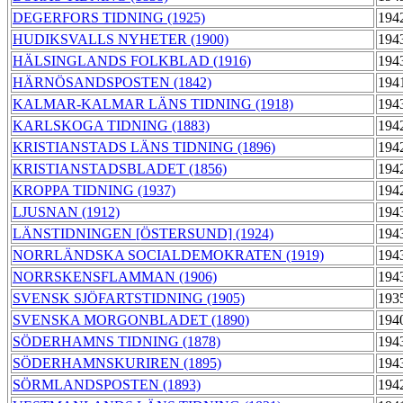
DEGERFORS TIDNING (1925)
194
HUDIKSVALLS NYHETER (1900)
194
HÄLSINGLANDS FOLKBLAD (1916)
194
HÄRNÖSANDSPOSTEN (1842)
194
KALMAR-KALMAR LÄNS TIDNING (1918)
194
KARLSKOGA TIDNING (1883)
194
KRISTIANSTADS LÄNS TIDNING (1896)
194
KRISTIANSTADSBLADET (1856)
194
KROPPA TIDNING (1937)
194
LJUSNAN (1912)
194
LÄNSTIDNINGEN [ÖSTERSUND] (1924)
194
NORRLÄNDSKA SOCIALDEMOKRATEN (1919)
194
NORRSKENSFLAMMAN (1906)
194
SVENSK SJÖFARTSTIDNING (1905)
193
SVENSKA MORGONBLADET (1890)
194
SÖDERHAMNS TIDNING (1878)
194
SÖDERHAMNSKURIREN (1895)
194
SÖRMLANDSPOSTEN (1893)
194