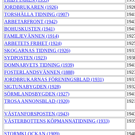
JORDBRUKAREN (1926)
192
TORSHÄLLA TIDNING (1907)
194
ARBETARFRONT (1942)
194
BOHUSKUSTEN (1941)
194
FAMILJEVÄNNEN (1914)
192
ARBETETS FRIHET (1924)
192
SKOGARNAS TIDNING (1926)
193
SYDPOSTEN (1923)
193
DOMNARVETS TIDNING (1939)
194
FOSTERLANDSVÄNNEN (1888)
192
JORDBRUKARNAS FÖRENINGSBLAD (1931)
193
SIGTUNABYGDEN (1928)
193
SÖRMLANDSBYGDEN (1927)
194
TROSA ANNONSBLAD (1920)
192
VÄSTANFORSPOSTEN (1943)
194
VÄSTERBOTTENS KÖPMANNATIDNING (1933)
193
STORMKLOCKAN (1909)
194