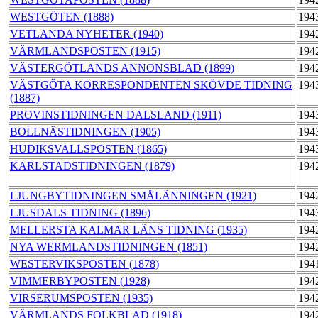
WESTGÖTEN (1888)
194
VETLANDA NYHETER (1940)
194
VÄRMLANDSPOSTEN (1915)
194
VÄSTERGÖTLANDS ANNONSBLAD (1899)
194
VÄSTGÖTA KORRESPONDENTEN SKÖVDE TIDNING
194
(1887)
PROVINSTIDNINGEN DALSLAND (1911)
194
BOLLNÄSTIDNINGEN (1905)
194
HUDIKSVALLSPOSTEN (1865)
194
KARLSTADSTIDNINGEN (1879)
194
LJUNGBYTIDNINGEN SMÅLÄNNINGEN (1921)
194
LJUSDALS TIDNING (1896)
194
MELLERSTA KALMAR LÄNS TIDNING (1935)
194
NYA WERMLANDSTIDNINGEN (1851)
194
WESTERVIKSPOSTEN (1878)
194
VIMMERBYPOSTEN (1928)
194
VIRSERUMSPOSTEN (1935)
194
VÄRMLANDS FOLKBLAD (1918)
194