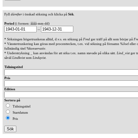
Fyll
därefter
i önskad sökning och klicka på
Sök
.
Period
(i formen: åååå-mm-dd)
--
* Sökningen högertrunkeras alltid, d.v.s. en söknng på
Fred
ger träff på allt som börjar på
Fr
* Vänstertrunkering kan göras med procenttecken, t.ex. vid sökning på förnamn
%Joel
eller 
fullständig titel
%konservativ
.
* Understrykning _ kan användas för att söka t.ex. namn stavade på olika sätt.
Lind_vist
ger t
såväl
Lindkvist
som
Lindqvist
.
Tidningstitel
Pris
Edition
Sortera på
Tidningstitel
Startdatum
Pris