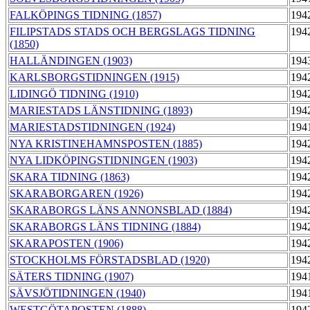
FALKÖPINGS TIDNING (1857)
194
FILIPSTADS STADS OCH BERGSLAGS TIDNING
194
(1850)
HALLÄNDINGEN (1903)
194
KARLSBORGSTIDNINGEN (1915)
194
LIDINGÖ TIDNING (1910)
194
MARIESTADS LÄNSTIDNING (1893)
194
MARIESTADSTIDNINGEN (1924)
194
NYA KRISTINEHAMNSPOSTEN (1885)
194
NYA LIDKÖPINGSTIDNINGEN (1903)
194
SKARA TIDNING (1863)
194
SKARABORGAREN (1926)
194
SKARABORGS LÄNS ANNONSBLAD (1884)
194
SKARABORGS LÄNS TIDNING (1884)
194
SKARAPOSTEN (1906)
194
STOCKHOLMS FÖRSTADSBLAD (1920)
194
SÄTERS TIDNING (1907)
194
SÄVSJÖTIDNINGEN (1940)
194
WESTGÖTAPOSTEN (1888)
194