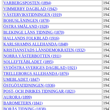
VARBERGSPOSTEN (1894)
194
VIMMERBY DAGBLAD (1942)
194
VÄSTERVIKSTIDNINGEN (1919)
194
BOHUSLÄNINGEN (1878)
194
ÖSTRA SMÅLAND (1928)
194
BLEKINGE LÄNS TIDNING (1870)
194
HALLANDS FOLKBLAD (1916)
194
KARLSHAMNS ALLEHANDA (1848)
194
KRISTIANSTADS LÄNSDEMOKRATEN (1932)
194
NORRA VÄSTERBOTTEN (1911)
194
SOLLEFTEÅBLADET (1895)
194
SYDÖSTRA SVERIGES DAGBLAD (1921)
194
TRELLEBORGS ALLEHANDA (1876)
194
UMEBLADET (1847)
194
ÖSTGÖTATIDNINGEN (1936)
194
POST- OCH INRIKES TIDNINGAR (1821)
194
AURORA (1899)
194
BAROMETERN (1841)
194
BORÅS TIDNING (1838)
194