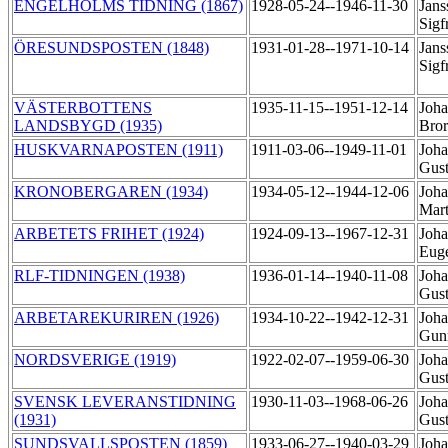
ENGELHOLMS TIDNING (1867)
1928-05-24--1946-11-30
Jans
Sigf
ÖRESUNDSPOSTEN (1848)
1931-01-28--1971-10-14
Jans
Sigf
VÄSTERBOTTENS
1935-11-15--1951-12-14
Joha
LANDSBYGD (1935)
Bro
HUSKVARNAPOSTEN (1911)
1911-03-06--1949-11-01
Joha
Gust
KRONOBERGAREN (1934)
1934-05-12--1944-12-06
Joha
Mar
ARBETETS FRIHET (1924)
1924-09-13--1967-12-31
Joha
Eug
RLF-TIDNINGEN (1938)
1936-01-14--1940-11-08
Joha
Gus
ARBETAREKURIREN (1926)
1934-10-22--1942-12-31
Joha
Gun
NORDSVERIGE (1919)
1922-02-07--1959-06-30
Joha
Gus
SVENSK LEVERANSTIDNING
1930-11-03--1968-06-26
Joha
(1931)
Gust
SUNDSVALLSPOSTEN (1859)
1933-06-27--1940-03-29
Joha