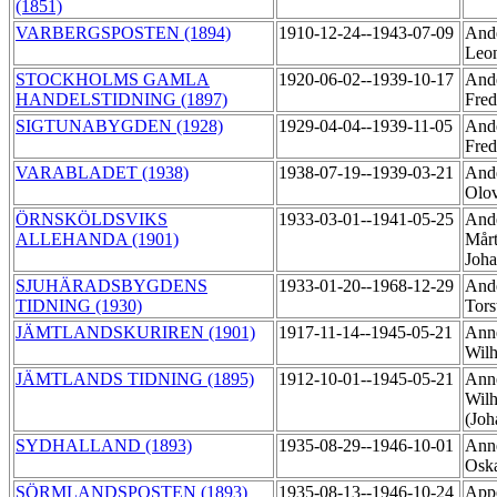
(1851)
VARBERGSPOSTEN (1894)
1910-12-24--1943-07-09
Ande
Leo
STOCKHOLMS GAMLA
1920-06-02--1939-10-17
Ande
HANDELSTIDNING (1897)
Fred
SIGTUNABYGDEN (1928)
1929-04-04--1939-11-05
Ande
Fred
VARABLADET (1938)
1938-07-19--1939-03-21
Ande
Olo
ÖRNSKÖLDSVIKS
1933-03-01--1941-05-25
Ande
ALLEHANDA (1901)
Mårt
Joh
SJUHÄRADSBYGDENS
1933-01-20--1968-12-29
Ande
TIDNING (1930)
Tor
JÄMTLANDSKURIREN (1901)
1917-11-14--1945-05-21
Anné
Wil
JÄMTLANDS TIDNING (1895)
1912-10-01--1945-05-21
Anné
Wil
(Joh
SYDHALLAND (1893)
1935-08-29--1946-10-01
Anne
Oska
SÖRMLANDSPOSTEN (1893)
1935-08-13--1946-10-24
Appe