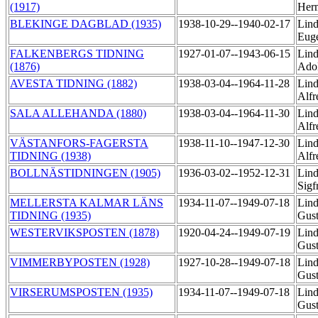
(1917)
Her
BLEKINGE DAGBLAD (1935)
1938-10-29--1940-02-17
Lin
Eug
FALKENBERGS TIDNING
1927-01-07--1943-06-15
Lind
(1876)
Adol
AVESTA TIDNING (1882)
1938-03-04--1964-11-28
Lind
Alf
SALA ALLEHANDA (1880)
1938-03-04--1964-11-30
Lind
Alf
VÄSTANFORS-FAGERSTA
1938-11-10--1947-12-30
Lind
TIDNING (1938)
Alf
BOLLNÄSTIDNINGEN (1905)
1936-03-02--1952-12-31
Lind
Sigf
MELLERSTA KALMAR LÄNS
1934-11-07--1949-07-18
Lind
TIDNING (1935)
Gust
WESTERVIKSPOSTEN (1878)
1920-04-24--1949-07-19
Lind
Gust
VIMMERBYPOSTEN (1928)
1927-10-28--1949-07-18
Lind
Gust
VIRSERUMSPOSTEN (1935)
1934-11-07--1949-07-18
Lind
Gust