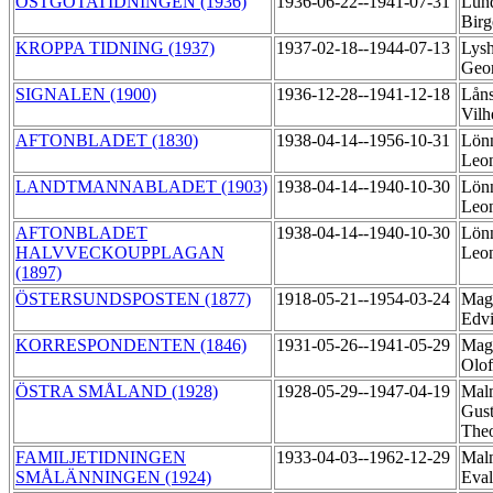
ÖSTGÖTATIDNINGEN (1936)
1936-06-22--1941-07-31
Lund
Bir
KROPPA TIDNING (1937)
1937-02-18--1944-07-13
Lysh
Geo
SIGNALEN (1900)
1936-12-28--1941-12-18
Låns
Vil
AFTONBLADET (1830)
1938-04-14--1956-10-31
Lönn
Leo
LANDTMANNABLADET (1903)
1938-04-14--1940-10-30
Lönn
Leo
AFTONBLADET
1938-04-14--1940-10-30
Lönn
HALVVECKOUPPLAGAN
Leo
(1897)
ÖSTERSUNDSPOSTEN (1877)
1918-05-21--1954-03-24
Mag
Edv
KORRESPONDENTEN (1846)
1931-05-26--1941-05-29
Mag
Olo
ÖSTRA SMÅLAND (1928)
1928-05-29--1947-04-19
Mal
Gust
The
FAMILJETIDNINGEN
1933-04-03--1962-12-29
Mal
SMÅLÄNNINGEN (1924)
Eva