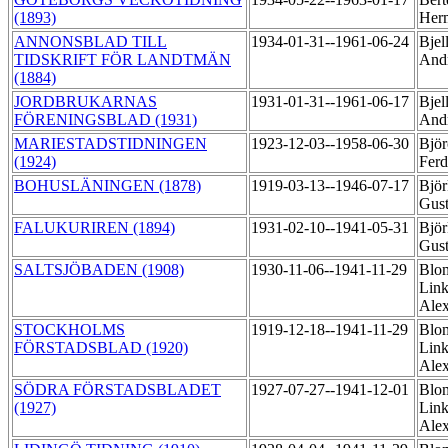
(1893)
Her
ANNONSBLAD TILL
1934-01-31--1961-06-24
Bjel
TIDSKRIFT FÖR LANDTMÄN
And
(1884)
JORDBRUKARNAS
1931-01-31--1961-06-17
Bjel
FÖRENINGSBLAD (1931)
And
MARIESTADSTIDNINGEN
1923-12-03--1958-06-30
Björ
(1924)
Fer
BOHUSLÄNINGEN (1878)
1919-03-13--1946-07-17
Björ
Gus
FALUKURIREN (1894)
1931-02-10--1941-05-31
Björ
Gus
SALTSJÖBADEN (1908)
1930-11-06--1941-11-29
Blo
Link
Ale
STOCKHOLMS
1919-12-18--1941-11-29
Blo
FÖRSTADSBLAD (1920)
Link
Ale
SÖDRA FÖRSTADSBLADET
1927-07-27--1941-12-01
Blo
(1927)
Link
Ale