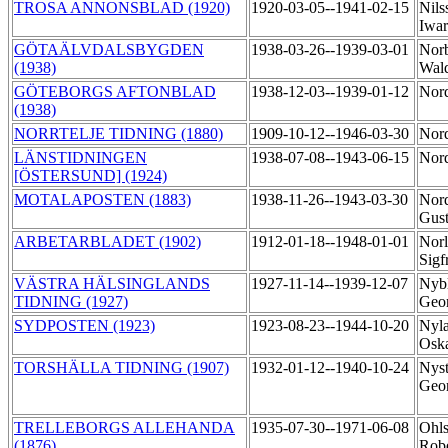
TROSA ANNONSBLAD (1920)
1920-03-05--1941-02-15
Nils
Iwa
GÖTAÄLVDALSBYGDEN
1938-03-26--1939-03-01
Norb
(1938)
Wal
GÖTEBORGS AFTONBLAD
1938-12-03--1939-01-12
Nor
(1938)
NORRTELJE TIDNING (1880)
1909-10-12--1946-03-30
Nord
LÄNSTIDNINGEN
1938-07-08--1943-06-15
Nord
[ÖSTERSUND] (1924)
MOTALAPOSTEN (1883)
1938-11-26--1943-03-30
Nord
Gus
ARBETARBLADET (1902)
1912-01-18--1948-01-01
Norl
Sigf
VÄSTRA HÄLSINGLANDS
1927-11-14--1939-12-07
Nybl
TIDNING (1927)
Geo
SYDPOSTEN (1923)
1923-08-23--1944-10-20
Nyla
Osk
TORSHÄLLA TIDNING (1907)
1932-01-12--1940-10-24
Nyst
Geo
TRELLEBORGS ALLEHANDA
1935-07-30--1971-06-08
Ohls
(1876)
Rob