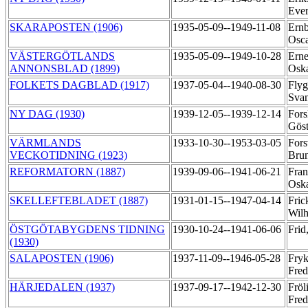
Eve
SKARAPOSTEN (1906)
1935-05-09--1949-11-08
Ernb
Osc
VÄSTERGÖTLANDS
1935-05-09--1949-10-28
Erne
ANNONSBLAD (1899)
Osk
FOLKETS DAGBLAD (1917)
1937-05-04--1940-08-30
Flyg
Sva
NY DAG (1930)
1939-12-05--1939-12-14
Fors
Gös
VÄRMLANDS
1933-10-30--1953-03-05
Fors
VECKOTIDNING (1923)
Bru
REFORMATORN (1887)
1939-09-06--1941-06-21
Fran
Osk
SKELLEFTEBLADET (1887)
1931-01-15--1947-04-14
Fric
Wil
ÖSTGÖTABYGDENS TIDNING
1930-10-24--1941-06-06
Frid
(1930)
SALAPOSTEN (1906)
1937-11-09--1946-05-28
Fryk
Fre
HÄRJEDALEN (1937)
1937-09-17--1942-12-30
Fröl
Fred