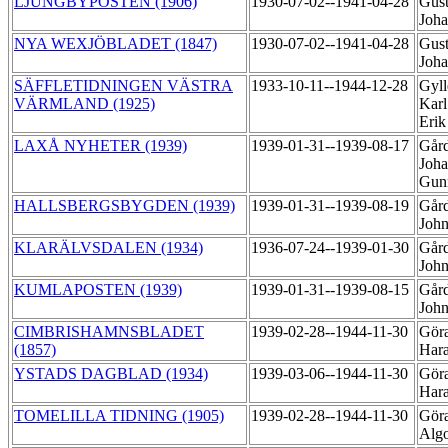
LJUNGBYPOSTEN (1906)
1930-07-02--1941-04-28
Gust
Joh
NYA WEXJÖBLADET (1847)
1930-07-02--1941-04-28
Gust
Joh
SÄFFLETIDNINGEN VÄSTRA
1933-10-11--1944-12-28
Gyll
VÄRMLAND (1925)
Karl
Eri
LAXÅ NYHETER (1939)
1939-01-31--1939-08-17
Går
Joha
Gun
HALLSBERGSBYGDEN (1939)
1939-01-31--1939-08-19
Går
Joh
KLARÄLVSDALEN (1934)
1936-07-24--1939-01-30
Går
Joh
KUMLAPOSTEN (1939)
1939-01-31--1939-08-15
Går
Joh
CIMBRISHAMNSBLADET
1939-02-28--1944-11-30
Gör
(1857)
Har
YSTADS DAGBLAD (1934)
1939-03-06--1944-11-30
Gör
Har
TOMELILLA TIDNING (1905)
1939-02-28--1944-11-30
Göra
Alg