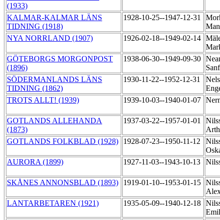
(1933)
KALMAR-KALMAR LÄNS
1928-10-25--1947-12-31
Mor
TIDNING (1918)
Man
NYA NORRLAND (1907)
1926-02-18--1949-02-14
Mäle
Mar
GÖTEBORGS MORGONPOST
1938-06-30--1949-09-30
Nean
(1896)
Sanf
SÖDERMANLANDS LÄNS
1930-11-22--1952-12-31
Nels
TIDNING (1862)
Eng
TROTS ALLT! (1939)
1939-10-03--1940-01-07
Ner
GOTLANDS ALLEHANDA
1937-03-22--1957-01-01
Nils
(1873)
Art
GOTLANDS FOLKBLAD (1928)
1928-07-23--1950-11-12
Nils
Osk
AURORA (1899)
1927-11-03--1943-10-13
Nils
SKÅNES ANNONSBLAD (1893)
1919-01-10--1953-01-15
Nils
Ale
LANTARBETAREN (1921)
1935-05-09--1940-12-18
Nils
Emi