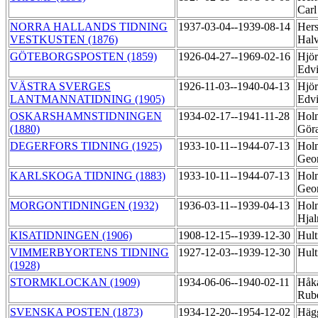
Carl
NORRA HALLANDS TIDNING
1937-03-04--1939-08-14
Hers
VESTKUSTEN (1876)
Halv
GÖTEBORGSPOSTEN (1859)
1926-04-27--1969-02-16
Hjör
Edv
VÄSTRA SVERGES
1926-11-03--1940-04-13
Hjör
LANTMANNATIDNING (1905)
Edv
OSKARSHAMNSTIDNINGEN
1934-02-17--1941-11-28
Hol
(1880)
Gör
DEGERFORS TIDNING (1925)
1933-10-11--1944-07-13
Holm
Geo
KARLSKOGA TIDNING (1883)
1933-10-11--1944-07-13
Holm
Geo
MORGONTIDNINGEN (1932)
1936-03-11--1939-04-13
Hol
Hja
KISATIDNINGEN (1906)
1908-12-15--1939-12-30
Hul
VIMMERBYORTENS TIDNING
1927-12-03--1939-12-30
Hul
(1928)
STORMKLOCKAN (1909)
1934-06-06--1940-02-11
Håka
Rub
SVENSKA POSTEN (1873)
1934-12-20--1954-12-02
Hägg