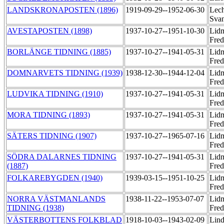
LANDSKRONAPOSTEN (1896)
1919-09-29--1952-06-30
Lech
Sva
AVESTAPOSTEN (1898)
1937-10-27--1951-10-30
Lidm
Fred
BORLÄNGE TIDNING (1885)
1937-10-27--1941-05-31
Lidm
Fred
DOMNARVETS TIDNING (1939)
1938-12-30--1944-12-04
Lidm
Fred
LUDVIKA TIDNING (1910)
1937-10-27--1941-05-31
Lidm
Fred
MORA TIDNING (1893)
1937-10-27--1941-05-31
Lidm
Fred
SÄTERS TIDNING (1907)
1937-10-27--1965-07-16
Lidm
Fred
SÖDRA DALARNES TIDNING
1937-10-27--1941-05-31
Lidm
(1887)
Fred
FOLKAREBYGDEN (1940)
1939-03-15--1951-10-25
Lidm
Fred
NORRA VÄSTMANLANDS
1938-11-22--1953-07-07
Lidm
TIDNING (1938)
Fred
VÄSTERBOTTENS FOLKBLAD
1918-10-03--1943-02-09
Lind