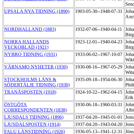
Sen
UPSALA NYA TIDNING (1890)
1903-05-30--1948-07-31
Joha
Axe
NORDHALLAND (1883)
1932-07-06--1940-04-11
Joha
Bir
NORRA HALLANDS
1923-12-01--1940-04-23
Joha
VECKOBLAD (1921)
Bir
NYBRO TIDNING (1931)
1933-06-02--1967-10-07
Joha
Wik
VÄRNAMO NYHETER (1930)
1930-08-16--1967-05-29
Joha
Wit
STOCKHOLMS LÄNS &
1935-09-18--1954-06-30
Joha
SÖDERTÄLJE TIDNING (1930)
Phil
TRANÅSPOSTEN (1918)
1924-10-22--1962-04-15
John
Eri
ÖSTGÖTA
1930-06-18--1960-03-31
John
CORRESPONDENTEN (1838)
Alb
LJUSDALS TIDNING (1896)
1937-04-20--1945-01-01
Jons
LJUSDALSPOSTEN (1914)
1937-04-20--1943-04-20
Jons
FALU LÄNSTIDNING (1926)
1936-05-13--1941-12-31
Jöns