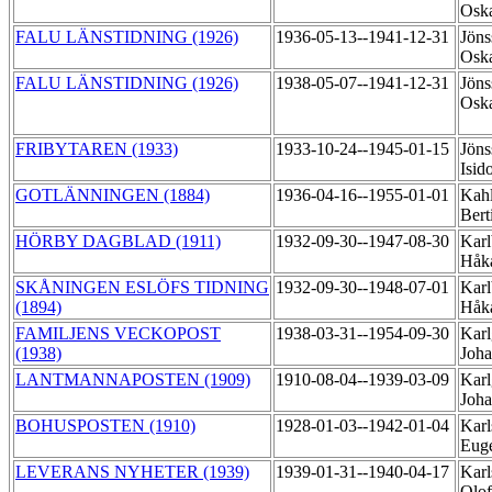
Oska
FALU LÄNSTIDNING (1926)
1936-05-13--1941-12-31
Jöns
Oska
FALU LÄNSTIDNING (1926)
1938-05-07--1941-12-31
Jöns
Oska
FRIBYTAREN (1933)
1933-10-24--1945-01-15
Jöns
Isid
GOTLÄNNINGEN (1884)
1936-04-16--1955-01-01
Kahl
Bert
HÖRBY DAGBLAD (1911)
1932-09-30--1947-08-30
Karl
Håk
SKÅNINGEN ESLÖFS TIDNING
1932-09-30--1948-07-01
Karl
(1894)
Håk
FAMILJENS VECKOPOST
1938-03-31--1954-09-30
Karl
(1938)
Joha
LANTMANNAPOSTEN (1909)
1910-08-04--1939-03-09
Karl
Joha
BOHUSPOSTEN (1910)
1928-01-03--1942-01-04
Karl
Eug
LEVERANS NYHETER (1939)
1939-01-31--1940-04-17
Karl
Olo