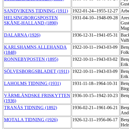
Gust
SANDVIKENS TIDNING (1911)
1922-01-24--1955-12-27
Arbe
HELSINGBORGSPOSTEN
1931-04-10--1948-09-28
Ares
SKÅNE-HALLAND (1890)
Gust
Mag
DALARNA (1926)
1936-12-31--1941-05-31
Back
Valf
KARLSHAMNS ALLEHANDA
1922-10-11--1943-03-09
Beng
(1848)
Fol
RONNEBYPOSTEN (1895)
1922-10-11--1943-03-02
Beng
Eri
SÖLVESBORGSBLADET (1911)
1922-10-11--1943-03-09
Beng
Eri
LAHOLMS TIDNING (1931)
1931-11-18--1964-10-31
Beng
Bir
VÄRMLÄNDSKE FRISKYTTEN
1936-10-15--1942-10-23
Ben
(1936)
TRANÅS TIDNING (1892)
1936-02-21--1961-06-21
Berg
And
MOTALA TIDNING (1926)
1926-12-11--1956-06-17
Berg
Hel