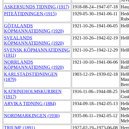
ASKERSUNDS TIDNING (1917)
1918-08-24--1947-07-18
Haug
PITEÅTIDNINGEN (1915)
1929-05-30--1941-06-11
Hedq
Rub
GÖTALANDS
1921-10-26--1941-06-05
Hell
KÖPMANNATIDNING (1920)
SVEALANDS
1921-10-26--1942-02-19
Hell
KÖPMANNATIDNING (1920)
SVENSK KÖPMANNATIDNING
1921-10-25--1942-12-29
Hell
(1911)
NORRLANDS
1921-10-10--1941-06-06
Hell
KÖPMANNATIDNING (1920)
Rol
KARLSTADSTIDNINGEN
1903-12-19--1939-02-18
Hell
(1879)
Maur
Ber
KATRINEHOLMSKURIREN
1916-11-06--1944-08-25
Hell
(1917)
Gus
ARVIKA TIDNING (1884)
1934-09-18--1942-05-13
Hell
Mel
NORDMARKINGEN (1936)
1935-06-11--1942-05-12
Hell
Mel
TRIUMF (1891)
1927-02-19--1973-06-08
Her