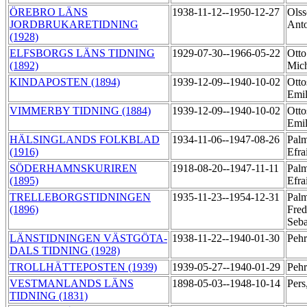
ÖREBRO LÄNS
1938-11-12--1950-12-27
Olss
JORDBRUKARETIDNING
Ant
(1928)
ELFSBORGS LÄNS TIDNING
1929-07-30--1966-05-22
Otto
(1892)
Mic
KINDAPOSTEN (1894)
1939-12-09--1940-10-02
Otto
Emi
VIMMERBY TIDNING (1884)
1939-12-09--1940-10-02
Otto
Emi
HÄLSINGLANDS FOLKBLAD
1934-11-06--1947-08-26
Palm
(1916)
Efr
SÖDERHAMNSKURIREN
1918-08-20--1947-11-11
Palm
(1895)
Efr
TRELLEBORGSTIDNINGEN
1935-11-23--1954-12-31
Palm
(1896)
Fred
Seba
LÄNSTIDNINGEN VÄSTGÖTA-
1938-11-22--1940-01-30
Pehr
DALS TIDNING (1928)
TROLLHÄTTEPOSTEN (1939)
1939-05-27--1940-01-29
Pehr
VESTMANLANDS LÄNS
1898-05-03--1948-10-14
Pers
TIDNING (1831)