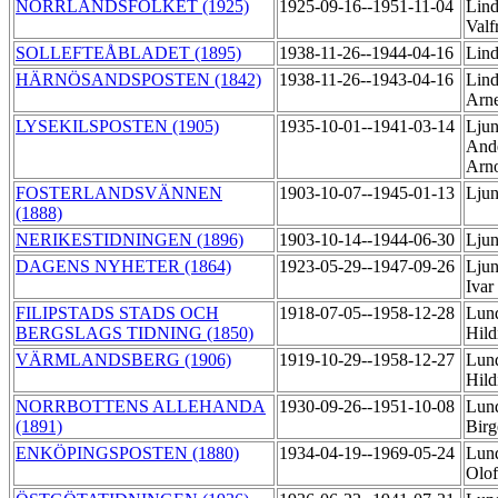
NORRLANDSFOLKET (1925)
1925-09-16--1951-11-04
Lind
Valf
SOLLEFTEÅBLADET (1895)
1938-11-26--1944-04-16
Lind
HÄRNÖSANDSPOSTEN (1842)
1938-11-26--1943-04-16
Lind
Arn
LYSEKILSPOSTEN (1905)
1935-10-01--1941-03-14
Ljun
Ande
Arn
FOSTERLANDSVÄNNEN
1903-10-07--1945-01-13
Ljun
(1888)
NERIKESTIDNINGEN (1896)
1903-10-14--1944-06-30
Ljun
DAGENS NYHETER (1864)
1923-05-29--1947-09-26
Ljun
Ivar
FILIPSTADS STADS OCH
1918-07-05--1958-12-28
Lun
BERGSLAGS TIDNING (1850)
Hil
VÄRMLANDSBERG (1906)
1919-10-29--1958-12-27
Lun
Hil
NORRBOTTENS ALLEHANDA
1930-09-26--1951-10-08
Lund
(1891)
Bir
ENKÖPINGSPOSTEN (1880)
1934-04-19--1969-05-24
Lund
Olo