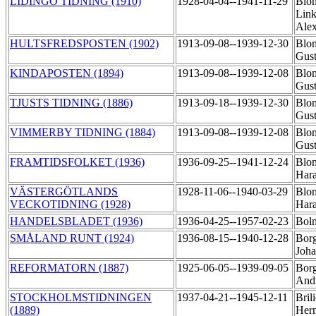
LIDINGÖ TIDNING (1910)
1928-04-04--1941-11-29
Blo
Link
Ale
HULTSFREDSPOSTEN (1902)
1913-09-08--1939-12-30
Blom
Gust
KINDAPOSTEN (1894)
1913-09-08--1939-12-08
Blom
Gust
TJUSTS TIDNING (1886)
1913-09-18--1939-12-30
Blom
Gust
VIMMERBY TIDNING (1884)
1913-09-08--1939-12-08
Blom
Gust
FRAMTIDSFOLKET (1936)
1936-09-25--1941-12-24
Blom
Har
VÄSTERGÖTLANDS
1928-11-06--1940-03-29
Blom
VECKOTIDNING (1928)
Har
HANDELSBLADET (1936)
1936-04-25--1957-02-23
Bolm
SMÅLAND RUNT (1924)
1936-08-15--1940-12-28
Borg
Joh
REFORMATORN (1887)
1925-06-05--1939-09-05
Borg
Andr
STOCKHOLMSTIDNINGEN
1937-04-21--1945-12-11
Bril
(1889)
Her