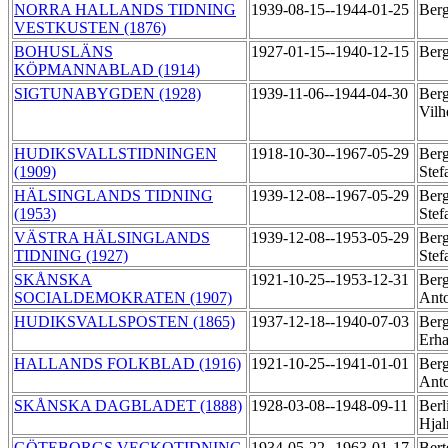
NORRA HALLANDS TIDNING
1939-08-15--1944-01-25
Berg
VESTKUSTEN (1876)
BOHUSLÄNS
1927-01-15--1940-12-15
Ber
KÖPMANNABLAD (1914)
SIGTUNABYGDEN (1928)
1939-11-06--1944-04-30
Berg
Vil
HUDIKSVALLSTIDNINGEN
1918-10-30--1967-05-29
Berg
(1909)
Ste
HÄLSINGLANDS TIDNING
1939-12-08--1967-05-29
Berg
(1953)
Ste
VÄSTRA HÄLSINGLANDS
1939-12-08--1953-05-29
Berg
TIDNING (1927)
Ste
SKÅNSKA
1921-10-25--1953-12-31
Berg
SOCIALDEMOKRATEN (1907)
Ant
HUDIKSVALLSPOSTEN (1865)
1937-12-18--1940-07-03
Berg
Erha
HALLANDS FOLKBLAD (1916)
1921-10-25--1941-01-01
Berg
Ant
SKÅNSKA DAGBLADET (1888)
1928-03-08--1948-09-11
Berl
Hja
GÖTEBORGS VECKOTIDNING
1934-05-22--1963-01-17
Bert