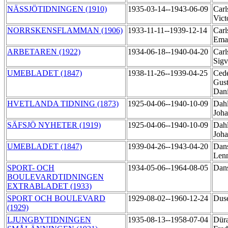
NÄSSJÖTIDNINGEN (1910)
1935-03-14--1943-06-09
Carl
Vict
NORRSKENSFLAMMAN (1906)
1933-11-11--1939-12-14
Carl
Ema
ARBETAREN (1922)
1934-06-18--1940-04-20
Carl
Sigv
UMEBLADET (1847)
1938-11-26--1939-04-25
Cede
Gust
Dan
HVETLANDA TIDNING (1873)
1925-04-06--1940-10-09
Dahl
Joha
SÄFSJÖ NYHETER (1919)
1925-04-06--1940-10-09
Dahl
Joha
UMEBLADET (1847)
1939-04-26--1943-04-20
Dans
Len
SPORT- OCH
1934-05-06--1964-08-05
Dan
BOULEVARDTIDNINGEN
EXTRABLADET (1933)
SPORT OCH BOULEVARD
1929-08-02--1960-12-24
Dusé
(1929)
LJUNGBYTIDNINGEN
1935-08-13--1958-07-04
Düra