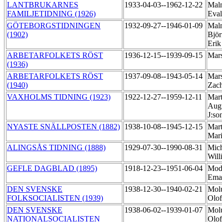
LANTBRUKARNES
1933-04-03--1962-12-22
Mal
FAMILJETIDNING (1926)
Eva
GÖTEBORGSTIDNINGEN
1932-09-27--1946-01-09
Mal
(1902)
Björ
Eri
ARBETARFOLKETS RÖST
1936-12-15--1939-09-15
Mars
(1936)
ARBETARFOLKETS RÖST
1937-09-08--1943-05-14
Mars
(1940)
Zach
VAXHOLMS TIDNING (1923)
1922-12-27--1959-12-11
Mart
Augu
J:so
NYASTE SNÄLLPOSTEN (1882)
1938-10-08--1945-12-15
Mart
Mar
ALINGSÅS TIDNING (1888)
1929-07-30--1990-08-31
Mich
Wil
GEFLE DAGBLAD (1895)
1918-12-23--1951-06-04
Mod
Ema
DEN SVENSKE
1938-12-30--1940-02-21
Molu
FOLKSOCIALISTEN (1939)
Olof
DEN SVENSKE
1938-06-02--1939-01-07
Molu
NATIONALSOCIALISTEN
Olof