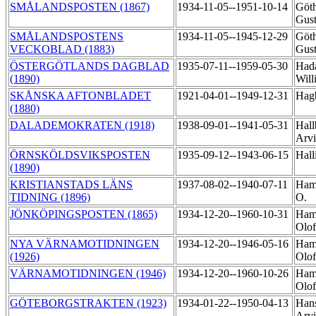
SMÅLANDSPOSTEN (1867)
1934-11-05--1951-10-14
Göth
Gus
SMÅLANDSPOSTENS
1934-11-05--1945-12-29
Göth
VECKOBLAD (1883)
Gus
ÖSTERGÖTLANDS DAGBLAD
1935-07-11--1959-05-30
Hada
(1890)
Wil
SKÅNSKA AFTONBLADET
1921-04-01--1949-12-31
Hagb
(1880)
DALADEMOKRATEN (1918)
1938-09-01--1941-05-31
Hall
Arv
ÖRNSKÖLDSVIKSPOSTEN
1935-09-12--1943-06-15
Hall
(1890)
KRISTIANSTADS LÄNS
1937-08-02--1940-07-11
Ham
TIDNING (1896)
O.
JÖNKÖPINGSPOSTEN (1865)
1934-12-20--1960-10-31
Hamr
Olo
NYA VÄRNAMOTIDNINGEN
1934-12-20--1946-05-16
Hamr
(1926)
Olo
VÄRNAMOTIDNINGEN (1946)
1934-12-20--1960-10-26
Hamr
Olo
GÖTEBORGSTRAKTEN (1923)
1934-01-22--1950-04-13
Hans
Arv