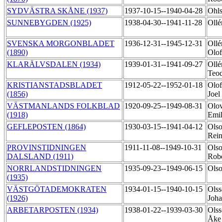
SYDVÄSTRA SKÅNE (1937)
1937-10-15--1940-04-28
Ohls
SUNNEBYGDEN (1925)
1938-04-30--1941-11-28
Ollé
SVENSKA MORGONBLADET
1936-12-31--1945-12-31
Ollé
(1890)
Olo
KLARÄLVSDALEN (1934)
1939-01-31--1941-09-27
Ollé
Teo
KRISTIANSTADSBLADET
1912-05-22--1952-01-18
Olof
(1856)
Joel
VÄSTMANLANDS FOLKBLAD
1920-09-25--1949-08-31
Olov
(1918)
Emi
GEFLEPOSTEN (1864)
1930-03-15--1941-04-12
Olso
Rei
PROVINSTIDNINGEN
1911-11-08--1949-10-31
Olso
DALSLAND (1911)
Rob
NORRLANDSTIDNINGEN
1935-09-23--1949-06-15
Olso
(1935)
VÄSTGÖTADEMOKRATEN
1934-01-15--1940-10-15
Olss
(1926)
Joh
ARBETARPOSTEN (1934)
1938-01-22--1939-03-30
Olss
Åk