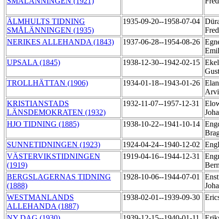
SMÅLÄNNINGEN (1921)
Fred
ÄLMHULTS TIDNING
1935-09-20--1958-07-04
Düra
SMÅLÄNNINGEN (1935)
Fred
NERIKES ALLEHANDA (1843)
1937-06-28--1954-08-26
Egne
Emi
UPSALA (1845)
1938-12-30--1942-02-15
Ekel
Gust
TROLLHÄTTAN (1906)
1934-01-18--1943-01-26
Elan
Arvi
KRISTIANSTADS
1932-11-07--1957-12-31
Elow
LÄNSDEMOKRATEN (1932)
Joh
HJO TIDNING (1885)
1938-10-22--1941-10-14
Engd
Brag
SUNNETIDNINGEN (1923)
1924-04-24--1940-12-02
Eng
VÄSTERVIKSTIDNINGEN
1919-04-16--1944-12-31
Engm
(1919)
Ber
BERGSLAGERNAS TIDNING
1928-10-06--1944-07-01
Enst
(1888)
Joh
WESTMANLANDS
1938-02-01--1939-09-30
Eric
ALLEHANDA (1887)
NY DAG (1930)
1939-12-15--1940-01-11
Erik