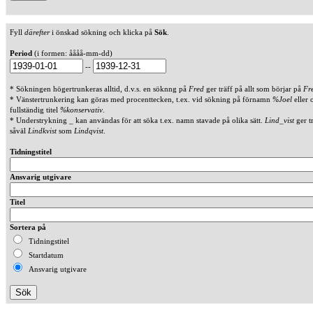
Fyll
därefter
i önskad sökning och klicka på
Sök
.
Period
(i formen: åååå-mm-dd)
--
* Sökningen högertrunkeras alltid, d.v.s. en söknng på
Fred
ger träff på allt som börjar på
Fr
* Vänstertrunkering kan göras med procenttecken, t.ex. vid sökning på förnamn
%Joel
eller 
fullständig titel
%konservativ
.
* Understrykning _ kan användas för att söka t.ex. namn stavade på olika sätt.
Lind_vist
ger t
såväl
Lindkvist
som
Lindqvist
.
Tidningstitel
Ansvarig utgivare
Titel
Sortera på
Tidningstitel
Startdatum
Ansvarig utgivare