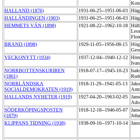
Kon
HALLAND (1876)
1931-06-25--1951-06-03
Häg
HALLÄNDINGEN (1903)
1931-06-25--1951-06-03
Häg
HEMMETS VÄN (1898)
1921-08-22--1962-10-18
Häll
Leon
Flor
BRAND (1898)
1929-11-05--1956-08-15
Högb
Geo
VECKONYTT (1934)
1937-12-04--1940-12-12
Hörd
Ivan
NORRBOTTENSKURIREN
1918-07-17--1945-10-23
Isak
(1861)
Rud
NORRLÄNDSKA
1918-11-29--1941-05-13
Jako
SOCIALDEMOKRATEN (1919)
Ant
HALLANDS NYHETER (1919)
1927-04-20--1963-02-05
Jans
Ado
SÖDERKÖPINGSPOSTEN
1918-12-18--1946-05-07
Jans
(1879)
Joh
KLIPPANS TIDNING (1938)
1938-09-16--1971-10-14
Jans