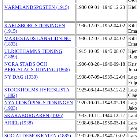
VÄRMLANDSPOSTEN (1915)
1930-09-01--1946-12-23
Kiel
KARLSBORGSTIDNINGEN
1936-12-07--1952-04-02
Kihl
(1915)
Ema
MARIESTADS LÄNSTIDNING
1936-12-07--1952-04-02
Kihl
(1893)
Ema
ULRICEHAMNS TIDNING
1915-10-05--1945-08-07
Kjer
(1869)
Ragn
NORA STADS OCH
1906-08-20--1940-09-18
Kris
BERGSLAGS TIDNING (1866)
Joha
NY DAG (1930)
1938-07-09--1939-12-04
Lage
Frit
STOCKHOLMS HYRESLISTA
1925-08-14--1943-12-22
Lage
(1882)
Claë
NYA LIDKÖPINGSTIDNINGEN
1920-10-01--1943-05-18
Lage
(1903)
Jak
SKARABORGAREN (1926)
1933-10-11--1944-12-12
Lant
ARIEL (1938)
1938-08-18--1950-05-14
Lars
Leo
SOCIALDEMOKRATEN (1885)
1932-09-28--1940-10-02
Lars