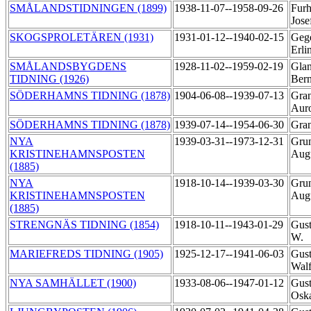
SMÅLANDSTIDNINGEN (1899)
1938-11-07--1958-09-26
Furh
Jose
SKOGSPROLETÄREN (1931)
1931-01-12--1940-02-15
Gege
Erli
SMÅLANDSBYGDENS
1928-11-02--1959-02-19
Glan
TIDNING (1926)
Ber
SÖDERHAMNS TIDNING (1878)
1904-06-08--1939-07-13
Gran
Aur
SÖDERHAMNS TIDNING (1878)
1939-07-14--1954-06-30
Gra
NYA
1939-03-31--1973-12-31
Grun
KRISTINEHAMNSPOSTEN
Aug
(1885)
NYA
1918-10-14--1939-03-30
Grun
KRISTINEHAMNSPOSTEN
Aug
(1885)
STRENGNÄS TIDNING (1854)
1918-10-11--1943-01-29
Gust
W.
MARIEFREDS TIDNING (1905)
1925-12-17--1941-06-03
Gust
Wal
NYA SAMHÄLLET (1900)
1933-08-06--1947-01-12
Gust
Osk