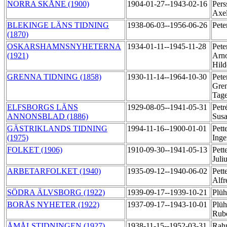
NORRA SKÅNE (1900)
1904-01-27--1943-02-16
Pers
Axe
BLEKINGE LÄNS TIDNING
1938-06-03--1956-06-26
Pete
(1870)
OSKARSHAMNSNYHETERNA
1934-01-11--1945-11-28
Pete
(1921)
Arn
Hil
GRENNA TIDNING (1858)
1930-11-14--1964-10-30
Pete
Gren
Tag
ELFSBORGS LÄNS
1929-08-05--1941-05-31
Petr
ANNONSBLAD (1886)
Sus
GÄSTRIKLANDS TIDNING
1994-11-16--1900-01-01
Pett
(1975)
Ing
FOLKET (1906)
1910-09-30--1941-05-13
Pett
Juli
ARBETARFOLKET (1940)
1935-09-12--1940-06-02
Pett
Alf
SÖDRA ÄLVSBORG (1922)
1939-09-17--1939-10-21
Plü
BORÅS NYHETER (1922)
1937-09-17--1943-10-01
Plüh
Rub
ÅMÅLSTIDNINGEN (1927)
1938-11-15--1952-03-31
Rah