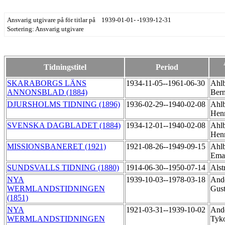
Ansvarig utgivare på för titlar på 1939-01-01- -1939-12-31
Sortering: Ansvarig utgivare
Tidningstitel
Period
SKARABORGS LÄNS
1934-11-05--1961-06-30
Ahlb
ANNONSBLAD (1884)
Ber
DJURSHOLMS TIDNING (1896)
1936-02-29--1940-02-08
Ahlb
Hen
SVENSKA DAGBLADET (1884)
1934-12-01--1940-02-08
Ahlb
Hen
MISSIONSBANERET (1921)
1921-08-26--1949-09-15
Ahlb
Ema
SUNDSVALLS TIDNING (1880)
1914-06-30--1950-07-14
Alst
NYA
1939-10-03--1978-03-18
Ande
WERMLANDSTIDNINGEN
Gust
(1851)
NYA
1921-03-31--1939-10-02
Ande
WERMLANDSTIDNINGEN
Tyk