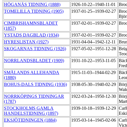
HÖGANÄS TIDNING (1888)
1926-10-22--1940-11-01
Brod
TOMELILLA TIDNING (1905)
1937-01-25--1939-02-27
Broo
Björ
CIMBRISHAMNSBLADET
1937-02-01--1939-02-27
Bro
(1857)
YSTADS DAGBLAD (1934)
1937-02-01--1939-02-27
Bro
HYRESLISTAN (1927)
1931-04-04--1942-12-11
Bru
SKOGARNAS TIDNING (1926)
1927-05-02--1951-12-28
Brüg
Teo
NORRLANDSBLADET (1909)
1931-10-22--1953-11-05
Bäc
Fred
SMÅLANDS ALLEHANDA
1915-11-03--1944-02-29
Bäck
(1880)
Leo
BOHUS-DALS TIDNING (1936)
1938-05-30--1940-02-29
Börj
Wal
NORRKÖPINGS TIDNINGAR
1922-03-24--1950-12-30
Börj
(1787)
Mart
STOCKHOLMS GAMLA
1939-10-18--1939-12-29
Carl
HANDELSTIDNING (1897)
Eski
EKSJÖTIDNINGEN (1884)
1935-03-14--1945-02-06
Carl
Vict