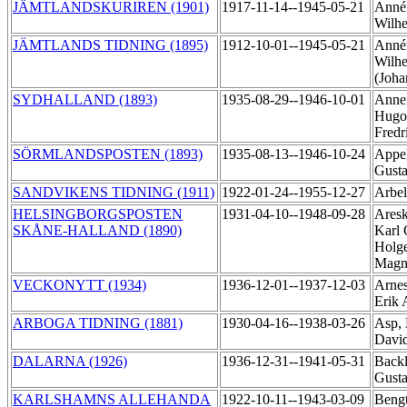
JÄMTLANDSKURIREN (1901)
1917-11-14--1945-05-21
Annér
Wilh
JÄMTLANDS TIDNING (1895)
1912-10-01--1945-05-21
Annér
Wilh
(Joha
SYDHALLAND (1893)
1935-08-29--1946-10-01
Anner
Hugo
Fredr
SÖRMLANDSPOSTEN (1893)
1935-08-13--1946-10-24
Appel
Gusta
SANDVIKENS TIDNING (1911)
1922-01-24--1955-12-27
Arbel
HELSINGBORGSPOSTEN
1931-04-10--1948-09-28
Ares
SKÅNE-HALLAND (1890)
Karl 
Holg
Mag
VECKONYTT (1934)
1936-12-01--1937-12-03
Arnes
Erik
ARBOGA TIDNING (1881)
1930-04-16--1938-03-26
Asp, 
Davi
DALARNA (1926)
1936-12-31--1941-05-31
Back
Gusta
KARLSHAMNS ALLEHANDA
1922-10-11--1943-03-09
Bengt