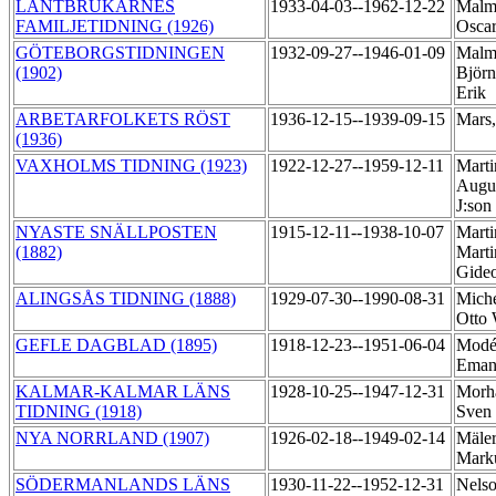
LANTBRUKARNES
1933-04-03--1962-12-22
Malm
FAMILJETIDNING (1926)
Osca
GÖTEBORGSTIDNINGEN
1932-09-27--1946-01-09
Malm
(1902)
Björn
Erik
ARBETARFOLKETS RÖST
1936-12-15--1939-09-15
Mars
(1936)
VAXHOLMS TIDNING (1923)
1922-12-27--1959-12-11
Marti
Augus
J:son
NYASTE SNÄLLPOSTEN
1915-12-11--1938-10-07
Marti
(1882)
Marti
Gide
ALINGSÅS TIDNING (1888)
1929-07-30--1990-08-31
Miche
Otto 
GEFLE DAGBLAD (1895)
1918-12-23--1951-06-04
Modé
Eman
KALMAR-KALMAR LÄNS
1928-10-25--1947-12-31
Morh
TIDNING (1918)
Sven
NYA NORRLAND (1907)
1926-02-18--1949-02-14
Mäler
Mark
SÖDERMANLANDS LÄNS
1930-11-22--1952-12-31
Nelso