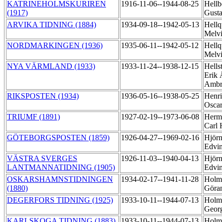
KATRINEHOLMSKURIREN
1916-11-06--1944-08-25
Hellb
(1917)
Gust
ARVIKA TIDNING (1884)
1934-09-18--1942-05-13
Hellq
Melv
NORDMARKINGEN (1936)
1935-06-11--1942-05-12
Hellq
Melv
NYA VÄRMLAND (1933)
1933-11-24--1938-12-15
Hells
Erik
Ambr
RIKSPOSTEN (1934)
1936-05-16--1938-05-25
Henri
Osca
TRIUMF (1891)
1927-02-19--1973-06-08
Herm
Carl 
GÖTEBORGSPOSTEN (1859)
1926-04-27--1969-02-16
Hjörn
Edvi
VÄSTRA SVERGES
1926-11-03--1940-04-13
Hjörn
LANTMANNATIDNING (1905)
Edvi
OSKARSHAMNSTIDNINGEN
1934-02-17--1941-11-28
Holm
(1880)
Göra
DEGERFORS TIDNING (1925)
1933-10-11--1944-07-13
Holm,
Geor
KARLSKOGA TIDNING (1883)
1933-10-11--1944-07-13
Holm,