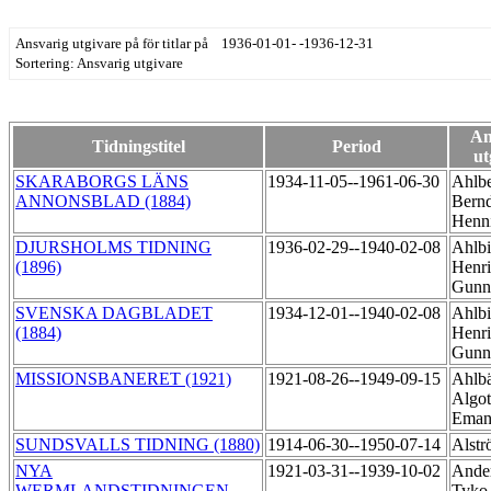
Ansvarig utgivare på för titlar på 1936-01-01- -1936-12-31
Sortering: Ansvarig utgivare
An
Tidningstitel
Period
ut
SKARABORGS LÄNS
1934-11-05--1961-06-30
Ahlbe
ANNONSBLAD (1884)
Bernd
Henn
DJURSHOLMS TIDNING
1936-02-29--1940-02-08
Ahlbi
(1896)
Henr
Gunn
SVENSKA DAGBLADET
1934-12-01--1940-02-08
Ahlbi
(1884)
Henr
Gunn
MISSIONSBANERET (1921)
1921-08-26--1949-09-15
Ahlb
Algot
Eman
SUNDSVALLS TIDNING (1880)
1914-06-30--1950-07-14
Alstr
NYA
1921-03-31--1939-10-02
Ander
WERMLANDSTIDNINGEN
Tyk