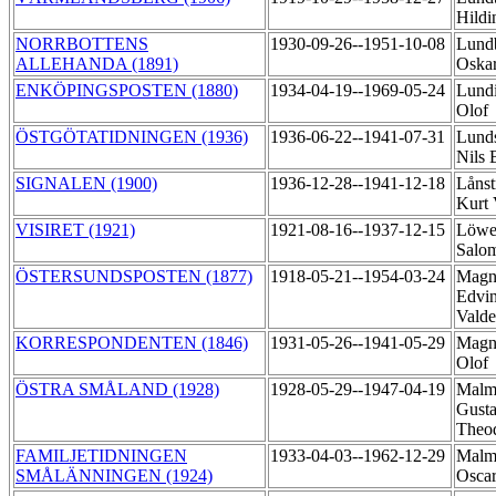
Hild
NORRBOTTENS
1930-09-26--1951-10-08
Lund
ALLEHANDA (1891)
Oskar
ENKÖPINGSPOSTEN (1880)
1934-04-19--1969-05-24
Lundi
Olof
ÖSTGÖTATIDNINGEN (1936)
1936-06-22--1941-07-31
Lund
Nils 
SIGNALEN (1900)
1936-12-28--1941-12-18
Lånst
Kurt
VISIRET (1921)
1921-08-16--1937-12-15
Löwen
Salo
ÖSTERSUNDSPOSTEN (1877)
1918-05-21--1954-03-24
Magn
Edvi
Vald
KORRESPONDENTEN (1846)
1931-05-26--1941-05-29
Magn
Olof
ÖSTRA SMÅLAND (1928)
1928-05-29--1947-04-19
Malm
Gusta
Theo
FAMILJETIDNINGEN
1933-04-03--1962-12-29
Malm
SMÅLÄNNINGEN (1924)
Osca