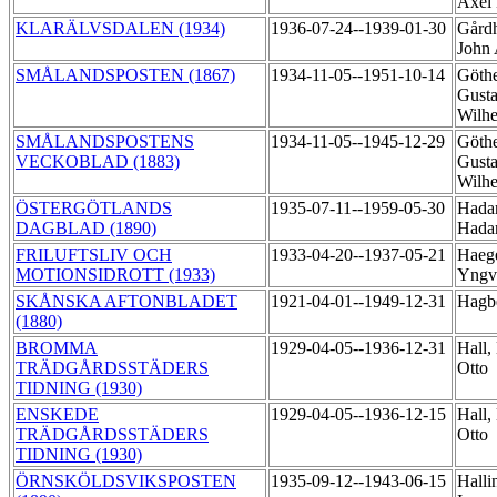
Axel
KLARÄLVSDALEN (1934)
1936-07-24--1939-01-30
Gård
John
SMÅLANDSPOSTEN (1867)
1934-11-05--1951-10-14
Göthe
Gusta
Wilh
SMÅLANDSPOSTENS
1934-11-05--1945-12-29
Göthe
VECKOBLAD (1883)
Gusta
Wilh
ÖSTERGÖTLANDS
1935-07-11--1959-05-30
Hada
DAGBLAD (1890)
Hada
FRILUFTSLIV OCH
1933-04-20--1937-05-21
Haeg
MOTIONSIDROTT (1933)
Yngv
SKÅNSKA AFTONBLADET
1921-04-01--1949-12-31
Hagb
(1880)
BROMMA
1929-04-05--1936-12-31
Hall,
TRÄDGÅRDSSTÄDERS
Otto
TIDNING (1930)
ENSKEDE
1929-04-05--1936-12-15
Hall,
TRÄDGÅRDSSTÄDERS
Otto
TIDNING (1930)
ÖRNSKÖLDSVIKSPOSTEN
1935-09-12--1943-06-15
Halli