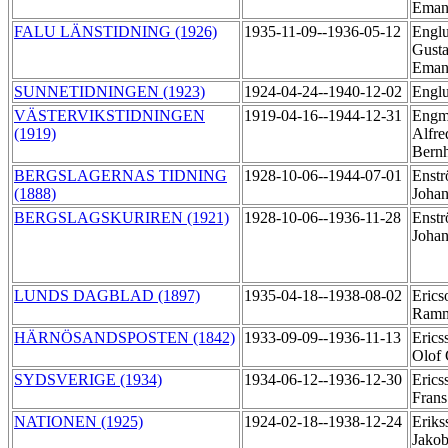
Eman
FALU LÄNSTIDNING (1926)
1935-11-09--1936-05-12
Englu
Gusta
Eman
SUNNETIDNINGEN (1923)
1924-04-24--1940-12-02
Engl
VÄSTERVIKSTIDNINGEN
1919-04-16--1944-12-31
Engm
(1919)
Alfre
Bern
BERGSLAGERNAS TIDNING
1928-10-06--1944-07-01
Enstr
(1888)
Joha
BERGSLAGSKURIREN (1921)
1928-10-06--1936-11-28
Enstr
Joha
LUNDS DAGBLAD (1897)
1935-04-18--1938-08-02
Erics
Ram
HÄRNÖSANDSPOSTEN (1842)
1933-09-09--1936-11-13
Erics
Olof 
SYDSVERIGE (1934)
1934-06-12--1936-12-30
Erics
Fran
NATIONEN (1925)
1924-02-18--1938-12-24
Eriks
Jako