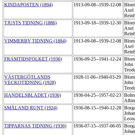
KINDAPOSTEN (1894)
1913-09-08--1939-12-08
Blom
Axel 
Rein
TJUSTS TIDNING (1886)
1913-09-18--1939-12-30
Blom
Axel 
Rein
VIMMERBY TIDNING (1884)
1913-09-08--1939-12-08
Blom
Axel 
Rein
FRAMTIDSFOLKET (1936)
1936-09-25--1941-12-24
Blomq
John 
Teod
VÄSTERGÖTLANDS
1928-11-06--1940-03-29
Blomq
VECKOTIDNING (1928)
John 
Teod
HANDELSBLADET (1936)
1936-04-25--1957-02-23
Bolms
Albi
SMÅLAND RUNT (1924)
1936-08-15--1940-12-28
Borga
Joha
Leon
TIPPARNAS TIDNING (1936)
1936-07-15--1937-06-05
Borga
Joha