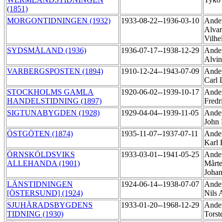
(1851)
MORGONTIDNINGEN (1932)
1933-08-22--1936-03-10
Ander
Alvar
Vilh
SYDSMÅLAND (1936)
1936-07-17--1938-12-29
Ander
Alvi
VARBERGSPOSTEN (1894)
1910-12-24--1943-07-09
Ander
Carl
STOCKHOLMS GAMLA
1920-06-02--1939-10-17
Ander
HANDELSTIDNING (1897)
Fredr
SIGTUNABYGDEN (1928)
1929-04-04--1939-11-05
Ander
John 
ÖSTGÖTEN (1874)
1935-11-07--1937-07-11
Ander
Karl
ÖRNSKÖLDSVIKS
1933-03-01--1941-05-25
Ander
ALLEHANDA (1901)
Mårte
Joha
LÄNSTIDNINGEN
1924-06-14--1938-07-07
Ander
[ÖSTERSUND] (1924)
Nils 
SJUHÄRADSBYGDENS
1933-01-20--1968-12-29
Ander
TIDNING (1930)
Tors