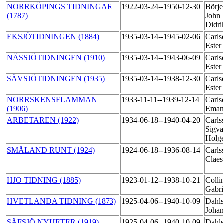
NORRKÖPINGS TIDNINGAR
1922-03-24--1950-12-30
Börje
(1787)
John 
Didr
EKSJÖTIDNINGEN (1884)
1935-03-14--1945-02-06
Carls
Ester
NÄSSJÖTIDNINGEN (1910)
1935-03-14--1943-06-09
Carls
Ester
SÄVSJÖTIDNINGEN (1935)
1935-03-14--1938-12-30
Carls
Ester
NORRSKENSFLAMMAN
1933-11-11--1939-12-14
Carls
(1906)
Eman
ARBETAREN (1922)
1934-06-18--1940-04-20
Carls
Sigva
Holg
SMÅLAND RUNT (1924)
1924-06-18--1936-08-14
Carls
Clae
HJO TIDNING (1885)
1923-01-12--1938-10-21
Collin
Gabr
HVETLANDA TIDNING (1873)
1925-04-06--1940-10-09
Dahls
Johan
SÄFSJÖ NYHETER (1919)
1925-04-06--1940-10-09
Dahls