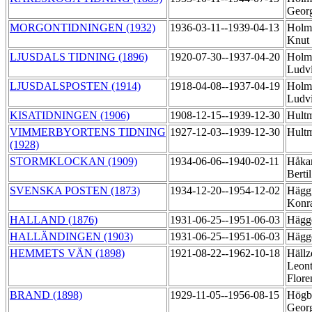
Geor
MORGONTIDNINGEN (1932)
1936-03-11--1939-04-13
Holm
Knut
LJUSDALS TIDNING (1896)
1920-07-30--1937-04-20
Holmé
Ludv
LJUSDALSPOSTEN (1914)
1918-04-08--1937-04-19
Holmé
Ludv
KISATIDNINGEN (1906)
1908-12-15--1939-12-30
Hult
VIMMERBYORTENS TIDNING
1927-12-03--1939-12-30
Hult
(1928)
STORMKLOCKAN (1909)
1934-06-06--1940-02-11
Håka
Berti
SVENSKA POSTEN (1873)
1934-12-20--1954-12-02
Hägg,
Konr
HALLAND (1876)
1931-06-25--1951-06-03
Hägg
HALLÄNDINGEN (1903)
1931-06-25--1951-06-03
Hägg
HEMMETS VÄN (1898)
1921-08-22--1962-10-18
Hällz
Leont
Flore
BRAND (1898)
1929-11-05--1956-08-15
Högbe
Geor