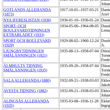
Johan
GOTLANDS ALLEHANDA
1917-10-01--1937-03-21
Danie
(1873)
Axel
NYA HYRESLISTAN (1936)
1936-01-10--1936-01-24
Danie
SPORT- OCH
1934-05-06--1964-08-05
Dans
BOULEVARDTIDNINGEN
Lenn
EXTRABLADET (1933)
SPORT OCH BOULEVARD
1929-08-02--1960-12-24
Dusén
(1929)
A.
LJUNGBYTIDNINGEN
1935-08-13--1958-07-04
Düra
SMÅLÄNNINGEN (1921)
Torst
Fredr
ÄLMHULTS TIDNING
1935-09-20--1958-07-04
Düra
SMÅLÄNNINGEN (1935)
Torst
Fredr
SALA ALLEHANDA (1880)
1932-09-21--1938-03-03
Ekbo
Jako
AVESTA TIDNING (1882)
1932-09-21--1938-03-03
Ekbo
Joha
ALINGSÅS ALLEHANDA
1935-03-08--1936-11-28
Eklun
(1935)
Inge