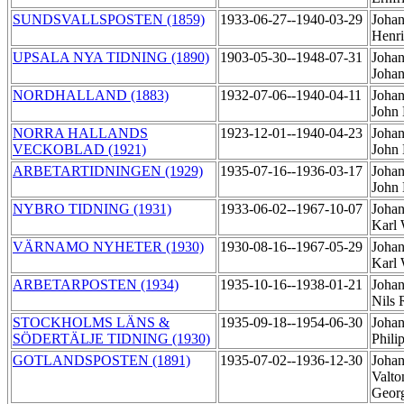
SUNDSVALLSPOSTEN (1859)
1933-06-27--1940-03-29
Johan
Henr
UPSALA NYA TIDNING (1890)
1903-05-30--1948-07-31
Johan
Joha
NORDHALLAND (1883)
1932-07-06--1940-04-11
Johan
John 
NORRA HALLANDS
1923-12-01--1940-04-23
Johan
VECKOBLAD (1921)
John 
ARBETARTIDNINGEN (1929)
1935-07-16--1936-03-17
Johan
John
NYBRO TIDNING (1931)
1933-06-02--1967-10-07
Johan
Karl 
VÄRNAMO NYHETER (1930)
1930-08-16--1967-05-29
Johan
Karl 
ARBETARPOSTEN (1934)
1935-10-16--1938-01-21
Johan
Nils 
STOCKHOLMS LÄNS &
1935-09-18--1954-06-30
Johan
SÖDERTÄLJE TIDNING (1930)
Phili
GOTLANDSPOSTEN (1891)
1935-07-02--1936-12-30
Johan
Valto
Geor