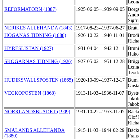
Leon
REFORMATORN (1887)
1925-06-05--1939-09-05
Borgs
Andr
Sigfr
NERIKES ALLEHANDA (1843)
1917-08-23--1937-06-27
Bratt
HÖGANÄS TIDNING (1888)
1926-10-22--1940-11-01
Brodi
Rich
HYRESLISTAN (1927)
1931-04-04--1942-12-11
Bruni
Hak
SKOGARNAS TIDNING (1926)
1927-05-02--1951-12-28
Brüg
Lenna
Teod
HUDIKSVALLSPOSTEN (1865)
1920-10-09--1937-12-17
Bum,
Gust
VECKOPOSTEN (1868)
1913-11-03--1936-11-07
Byst
Jako
Jako
NORRLANDSBLADET (1909)
1931-10-22--1953-11-05
Bäck
Olof 
Rich
SMÅLANDS ALLEHANDA
1915-11-03--1944-02-29
Bäcks
(1880)
Fran