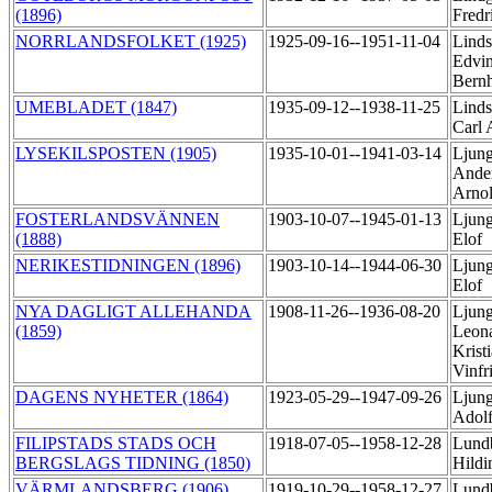
(1896)
Fredr
NORRLANDSFOLKET (1925)
1925-09-16--1951-11-04
Linds
Edvin
Bern
UMEBLADET (1847)
1935-09-12--1938-11-25
Linds
Carl
LYSEKILSPOSTEN (1905)
1935-10-01--1941-03-14
Ljung
Ander
Arno
FOSTERLANDSVÄNNEN
1903-10-07--1945-01-13
Ljung
(1888)
Elof
NERIKESTIDNINGEN (1896)
1903-10-14--1944-06-30
Ljung
Elof
NYA DAGLIGT ALLEHANDA
1908-11-26--1936-08-20
Ljung
(1859)
Leon
Krist
Vinfr
DAGENS NYHETER (1864)
1923-05-29--1947-09-26
Ljung
Adolf
FILIPSTADS STADS OCH
1918-07-05--1958-12-28
Lund
BERGSLAGS TIDNING (1850)
Hild
VÄRMLANDSBERG (1906)
1919-10-29--1958-12-27
Lund