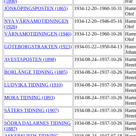
(1890)
Ivar
JÖNKÖPINGSPOSTEN (1865)
1934-12-20--1960-10-31
Hamri
Olof
NYA VÄRNAMOTIDNINGEN
1934-12-20--1946-05-16
Hamri
(1926)
Olof
VÄRNAMOTIDNINGEN (1946)
1934-12-20--1960-10-26
Hamri
Olof
GÖTEBORGSTRAKTEN (1923)
1934-01-22--1950-04-13
Hans
Joha
AVESTAPOSTEN (1898)
1934-08-24--1937-10-26
Hartm
Henr
BORLÄNGE TIDNING (1885)
1934-08-24--1937-10-26
Hartm
Henr
LUDVIKA TIDNING (1910)
1934-08-24--1937-10-26
Hartm
Henr
MORA TIDNING (1893)
1934-08-24--1937-10-26
Hartm
Henr
SÄTERS TIDNING (1907)
1934-08-24--1937-10-26
Hartm
Henr
SÖDRA DALARNES TIDNING
1934-08-24--1937-10-26
Hartm
(1887)
Henr
ASKERSUNDS TIDNING
1918-08-24--1947-07-18
Hauga