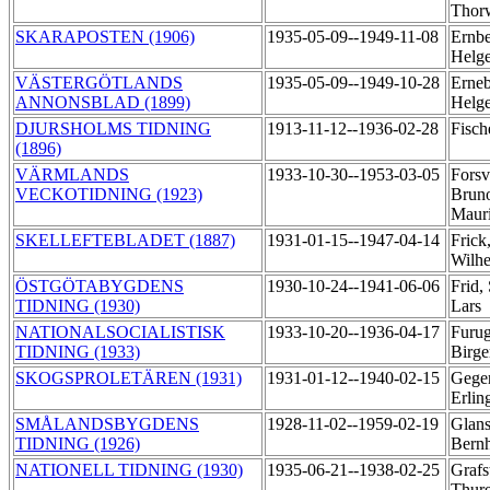
Thor
SKARAPOSTEN (1906)
1935-05-09--1949-11-08
Ernbe
Helg
VÄSTERGÖTLANDS
1935-05-09--1949-10-28
Erneb
ANNONSBLAD (1899)
Helg
DJURSHOLMS TIDNING
1913-11-12--1936-02-28
Fisch
(1896)
VÄRMLANDS
1933-10-30--1953-03-05
Forsva
VECKOTIDNING (1923)
Brun
Maur
SKELLEFTEBLADET (1887)
1931-01-15--1947-04-14
Frick,
Wilh
ÖSTGÖTABYGDENS
1930-10-24--1941-06-06
Frid,
TIDNING (1930)
Lars
NATIONALSOCIALISTISK
1933-10-20--1936-04-17
Furug
TIDNING (1933)
Birg
SKOGSPROLETÄREN (1931)
1931-01-12--1940-02-15
Geger
Erlin
SMÅLANDSBYGDENS
1928-11-02--1959-02-19
Glans
TIDNING (1926)
Bern
NATIONELL TIDNING (1930)
1935-06-21--1938-02-25
Grafs
Thur