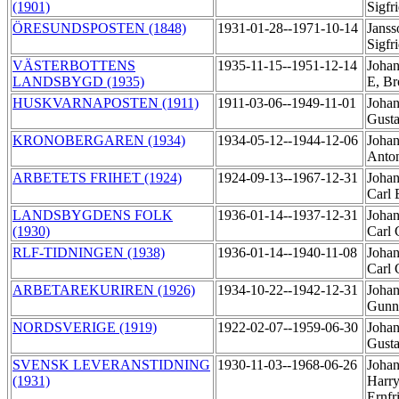
(1901)
Sigfr
ÖRESUNDSPOSTEN (1848)
1931-01-28--1971-10-14
Janss
Sigfr
VÄSTERBOTTENS
1935-11-15--1951-12-14
Joha
LANDSBYGD (1935)
E, B
HUSKVARNAPOSTEN (1911)
1911-03-06--1949-11-01
Johan
Gusta
KRONOBERGAREN (1934)
1934-05-12--1944-12-06
Johan
Anto
ARBETETS FRIHET (1924)
1924-09-13--1967-12-31
Johan
Carl
LANDSBYGDENS FOLK
1936-01-14--1937-12-31
Johan
(1930)
Carl
RLF-TIDNINGEN (1938)
1936-01-14--1940-11-08
Johan
Carl
ARBETAREKURIREN (1926)
1934-10-22--1942-12-31
Johan
Gunn
NORDSVERIGE (1919)
1922-02-07--1959-06-30
Johan
Gust
SVENSK LEVERANSTIDNING
1930-11-03--1968-06-26
Johan
(1931)
Harry
Ernfr