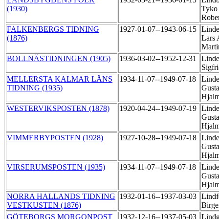
(1930)
Tyko 
Robe
FALKENBERGS TIDNING
1927-01-07--1943-06-15
Linde
(1876)
Lars 
Mart
BOLLNÄSTIDNINGEN (1905)
1936-03-02--1952-12-31
Linde
Sigfr
MELLERSTA KALMAR LÄNS
1934-11-07--1949-07-18
Linde
TIDNING (1935)
Gusta
Hjal
WESTERVIKSPOSTEN (1878)
1920-04-24--1949-07-19
Linde
Gusta
Hjal
VIMMERBYPOSTEN (1928)
1927-10-28--1949-07-18
Linde
Gusta
Hjal
VIRSERUMSPOSTEN (1935)
1934-11-07--1949-07-18
Linde
Gusta
Hjal
NORRA HALLANDS TIDNING
1932-01-16--1937-03-03
Lindf
VESTKUSTEN (1876)
Birge
GÖTEBORGS MORGONPOST
1932-12-16--1937-05-03
Lindg