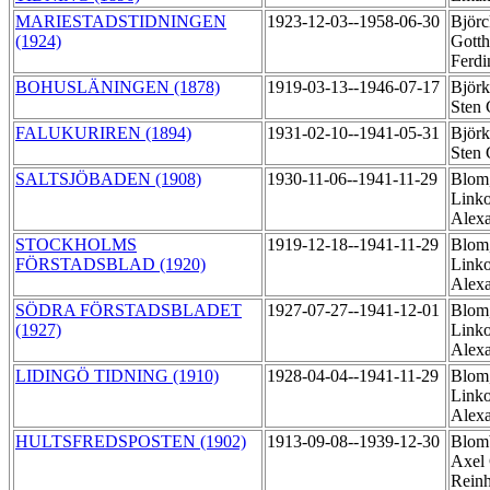
MARIESTADSTIDNINGEN
1923-12-03--1958-06-30
Björc
(1924)
Gotth
Ferd
BOHUSLÄNINGEN (1878)
1919-03-13--1946-07-17
Björ
Sten 
FALUKURIREN (1894)
1931-02-10--1941-05-31
Björ
Sten 
SALTSJÖBADEN (1908)
1930-11-06--1941-11-29
Blom
Linko
Alex
STOCKHOLMS
1919-12-18--1941-11-29
Blom
FÖRSTADSBLAD (1920)
Linko
Alex
SÖDRA FÖRSTADSBLADET
1927-07-27--1941-12-01
Blom
(1927)
Linko
Alex
LIDINGÖ TIDNING (1910)
1928-04-04--1941-11-29
Blom
Linko
Alex
HULTSFREDSPOSTEN (1902)
1913-09-08--1939-12-30
Blom
Axel 
Rein