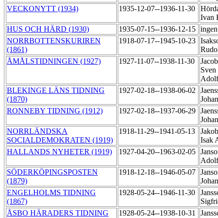
VECKONYTT (1934)
1935-12-07--1936-11-30
Hörda
Ivan 
HUS OCH HÄRD (1930)
1935-07-15--1936-12-15
ingen
NORRBOTTENSKURIREN
1918-07-17--1945-10-23
Isaks
(1861)
Rudo
ÅMÅLSTIDNINGEN (1927)
1927-11-07--1938-11-30
Jacob
Sven 
Adol
BLEKINGE LÄNS TIDNING
1927-02-18--1938-06-02
Jaens
(1870)
Joha
RONNEBY TIDNING (1912)
1927-02-18--1937-06-29
Jaens
Joha
NORRLÄNDSKA
1918-11-29--1941-05-13
Jakob
SOCIALDEMOKRATEN (1919)
Isak
HALLANDS NYHETER (1919)
1927-04-20--1963-02-05
Janso
Adol
SÖDERKÖPINGSPOSTEN
1918-12-18--1946-05-07
Janso
(1879)
Joha
ENGELHOLMS TIDNING
1928-05-24--1946-11-30
Janss
(1867)
Sigfr
ÅSBO HÄRADERS TIDNING
1928-05-24--1938-10-31
Janss