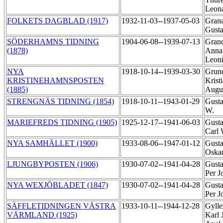
Leon
FOLKETS DAGBLAD (1917)
1932-11-03--1937-05-03
Grana
Gust
SÖDERHAMNS TIDNING
1904-06-08--1939-07-13
Grand
(1878)
Anna
Leon
NYA
1918-10-14--1939-03-30
Grund
KRISTINEHAMNSPOSTEN
Krist
(1885)
Augu
STRENGNÄS TIDNING (1854)
1918-10-11--1943-01-29
Gusta
W.
MARIEFREDS TIDNING (1905)
1925-12-17--1941-06-03
Gusta
Carl 
NYA SAMHÄLLET (1900)
1933-08-06--1947-01-12
Gusta
Oska
LJUNGBYPOSTEN (1906)
1930-07-02--1941-04-28
Gusta
Per 
NYA WEXJÖBLADET (1847)
1930-07-02--1941-04-28
Gusta
Per 
SÄFFLETIDNINGEN VÄSTRA
1933-10-11--1944-12-28
Gylle
VÄRMLAND (1925)
Karl 