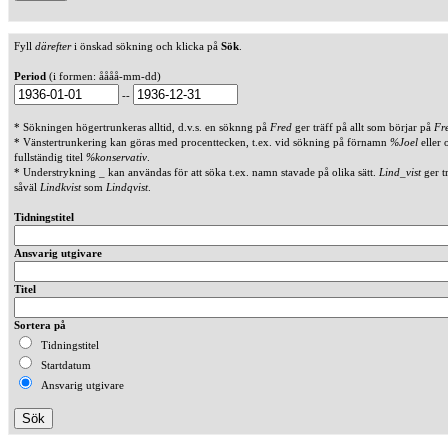
Fyll
därefter
i önskad sökning och klicka på
Sök
.
Period
(i formen: åååå-mm-dd)
--
* Sökningen högertrunkeras alltid, d.v.s. en söknng på
Fred
ger träff på allt som börjar på
Fr
* Vänstertrunkering kan göras med procenttecken, t.ex. vid sökning på förnamn
%Joel
eller 
fullständig titel
%konservativ
.
* Understrykning _ kan användas för att söka t.ex. namn stavade på olika sätt.
Lind_vist
ger t
såväl
Lindkvist
som
Lindqvist
.
Tidningstitel
Ansvarig utgivare
Titel
Sortera på
Tidningstitel
Startdatum
Ansvarig utgivare