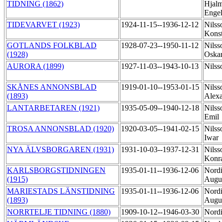
TIDNING (1862)
Hjal
Enge
TIDEVARVET (1923)
1924-11-15--1936-12-12
Nilss
Konst
GOTLANDS FOLKBLAD
1928-07-23--1950-11-12
Nilss
(1928)
Oska
AURORA (1899)
1927-11-03--1943-10-13
Nilss
SKÅNES ANNONSBLAD
1919-01-10--1953-01-15
Nilss
(1893)
Alex
LANTARBETAREN (1921)
1935-05-09--1940-12-18
Nilss
Emil
TROSA ANNONSBLAD (1920)
1920-03-05--1941-02-15
Nilss
Iwar
NYA ÄLVSBORGAREN (1931)
1931-10-03--1937-12-31
Nilss
Konr
KARLSBORGSTIDNINGEN
1935-01-11--1936-12-06
Nordi
(1915)
Augu
MARIESTADS LÄNSTIDNING
1935-01-11--1936-12-06
Nordi
(1893)
Augu
NORRTELJE TIDNING (1880)
1909-10-12--1946-03-30
Nordi