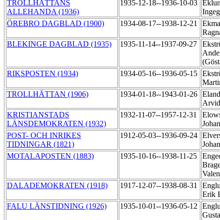
TROLLHÄTTANS
1935-12-18--1936-10-03
Eklun
ALLEHANDA (1936)
Inge
ÖREBRO DAGBLAD (1900)
1934-08-17--1938-12-21
Ekma
Ragn
BLEKINGE DAGBLAD (1935)
1935-11-14--1937-09-27
Ekstr
Ander
(Gös
RIKSPOSTEN (1934)
1934-05-16--1936-05-15
Ekstr
Mart
TROLLHÄTTAN (1906)
1934-01-18--1943-01-26
Eland
Arvid
KRISTIANSTADS
1932-11-07--1957-12-31
Elows
LÄNSDEMOKRATEN (1932)
Joha
POST- OCH INRIKES
1912-05-03--1936-09-24
Elver
TIDNINGAR (1821)
Joha
MOTALAPOSTEN (1883)
1935-10-16--1938-11-25
Enged
Brag
Valen
DALADEMOKRATEN (1918)
1917-12-07--1938-08-31
Englu
Erik
FALU LÄNSTIDNING (1926)
1935-10-01--1936-05-12
Englu
Gusta