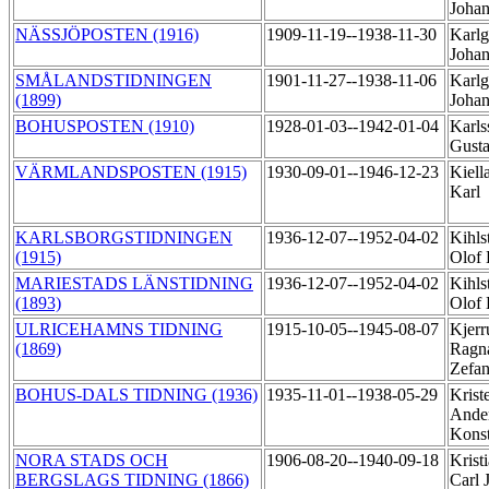
Joha
NÄSSJÖPOSTEN (1916)
1909-11-19--1938-11-30
Karlg
Joha
SMÅLANDSTIDNINGEN
1901-11-27--1938-11-06
Karlg
(1899)
Joha
BOHUSPOSTEN (1910)
1928-01-03--1942-01-04
Karls
Gust
VÄRMLANDSPOSTEN (1915)
1930-09-01--1946-12-23
Kiell
Karl
KARLSBORGSTIDNINGEN
1936-12-07--1952-04-02
Kihls
(1915)
Olof
MARIESTADS LÄNSTIDNING
1936-12-07--1952-04-02
Kihls
(1893)
Olof
ULRICEHAMNS TIDNING
1915-10-05--1945-08-07
Kjerr
(1869)
Ragn
Zefa
BOHUS-DALS TIDNING (1936)
1935-11-01--1938-05-29
Krist
Ande
Kons
NORA STADS OCH
1906-08-20--1940-09-18
Krist
BERGSLAGS TIDNING (1866)
Carl 