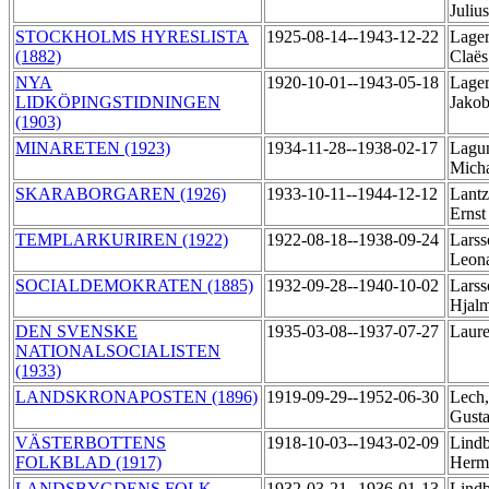
Juliu
STOCKHOLMS HYRESLISTA
1925-08-14--1943-12-22
Lager
(1882)
Claës
NYA
1920-10-01--1943-05-18
Lager
LIDKÖPINGSTIDNINGEN
Jako
(1903)
MINARETEN (1923)
1934-11-28--1938-02-17
Lagu
Mich
SKARABORGAREN (1926)
1933-10-11--1944-12-12
Lantz
Erns
TEMPLARKURIREN (1922)
1922-08-18--1938-09-24
Larss
Leon
SOCIALDEMOKRATEN (1885)
1932-09-28--1940-10-02
Larss
Hjal
DEN SVENSKE
1935-03-08--1937-07-27
Laure
NATIONALSOCIALISTEN
(1933)
LANDSKRONAPOSTEN (1896)
1919-09-29--1952-06-30
Lech,
Gusta
VÄSTERBOTTENS
1918-10-03--1943-02-09
Lindb
FOLKBLAD (1917)
Her
LANDSBYGDENS FOLK
1932-03-21--1936-01-13
Lindb