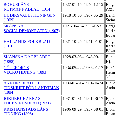
BOHUSLÄNS
1927-01-15--1940-12-15
Berg
KÖPMANNABLAD (1914)
Axel
HUDIKSVALLSTIDNINGEN
1918-10-30--1967-05-29
Bergm
(1909)
Stef
SKÅNSKA
1921-10-25--1953-12-31
Bergs
SOCIALDEMOKRATEN (1907)
Karl 
Edva
HALLANDS FOLKBLAD
1921-10-25--1941-01-01
Bergs
(1916)
Karl 
Edva
SKÅNSKA DAGBLADET
1928-03-08--1948-09-11
Berli
(1888)
Hjal
GÖTEBORGS
1934-05-22--1963-01-17
Berté
VECKOTIDNING (1893)
Herm
John
ANNONSBLAD TILL
1934-01-31--1961-06-24
Bjell
TIDSKRIFT FÖR LANDTMÄN
Andr
(1884)
JORDBRUKARNAS
1931-01-31--1961-06-17
Bjell
FÖRENINGSBLAD (1931)
Andr
KRISTIANSTADS LÄNS
1906-09-29--1937-08-01
Björc
TIDNING (1896)
Eman