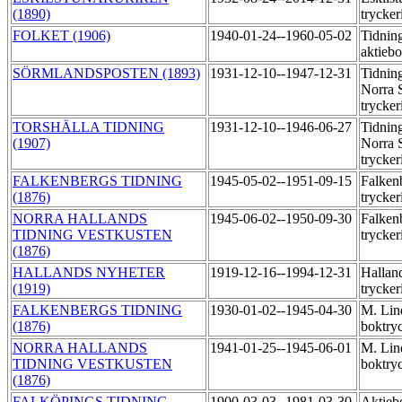
(1890)
trycker
FOLKET (1906)
1940-01-24--1960-05-02
Tidnin
aktieb
SÖRMLANDSPOSTEN (1893)
1931-12-10--1947-12-31
Tidning
Norra 
trycker
TORSHÄLLA TIDNING
1931-12-10--1946-06-27
Tidning
(1907)
Norra 
trycker
FALKENBERGS TIDNING
1945-05-02--1951-09-15
Falkenb
(1876)
trycker
NORRA HALLANDS
1945-06-02--1950-09-30
Falkenb
TIDNING VESTKUSTEN
trycker
(1876)
HALLANDS NYHETER
1919-12-16--1994-12-31
Hallan
(1919)
trycker
FALKENBERGS TIDNING
1930-01-02--1945-04-30
M. Lin
(1876)
boktry
NORRA HALLANDS
1941-01-25--1945-06-01
M. Lin
TIDNING VESTKUSTEN
boktry
(1876)
FALKÖPINGS TIDNING
1900-03-03--1981-03-30
Aktieb