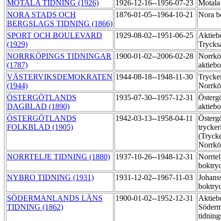
MOTALA TIDNING (1926)
1926-12-16--1956-07-23
Motala 
NORA STADS OCH
1876-01-05--1964-10-21
Nora b
BERGSLAGS TIDNING (1866)
SPORT OCH BOULEVARD
1929-08-02--1951-06-25
Aktieb
(1929)
Trycks
NORRKÖPINGS TIDNINGAR
1900-01-02--2006-02-28
Norrkö
(1787)
aktieb
VÄSTERVIKSDEMOKRATEN
1944-08-18--1948-11-30
Trycker
(1944)
Norrk
ÖSTERGÖTLANDS
1935-07-30--1957-12-31
Österg
DAGBLAD (1890)
aktieb
ÖSTERGÖTLANDS
1942-03-13--1958-04-11
Östergö
FOLKBLAD (1905)
trycker
(Trycke
Norrkö
NORRTELJE TIDNING (1880)
1937-10-26--1948-12-31
Norrtel
boktry
NYBRO TIDNING (1931)
1931-12-02--1967-11-03
Johans
boktry
SÖDERMANLANDS LÄNS
1900-01-02--1952-12-31
Aktieb
TIDNING (1862)
Söderm
tidning