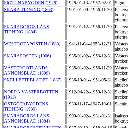
SIGTUNABYGDEN (1928)
1928-01-13--1957-02-01
Sigtun
SKARA TIDNING (1863)
1901-01-09--1956-11-30
Petter
boktryc
eftertr
SKARABORGS LÄNS
1901-01-12--1956-11-30
Petter
TIDNING (1884)
boktryc
eftertr
WESTGÖTAPOSTEN (1888)
1941-11-04--1953-12-31
Västerg
aktieb
SKARAPOSTEN (1906)
1935-01-02--1953-12-31
Väster
trycker
VÄSTERGÖTLANDS
1935-01-02--1956-11-29
Väster
ANNONSBLAD (1899)
trycker
SKELLEFTEBLADET (1887)
1936-10-01--1951-05-31
Skellef
aktieb
NORRA VÄSTERBOTTEN
1912-04-22--1959-12-31
Skellef
(1911)
trycker
ÖSTGÖTABYGDENS
1930-11-17--1947-10-01
Skenin
TIDNING (1930)
SKARABORGS LÄNS
1900-01-02--1981-01-31
Isakss
ANNONSBLAD (1884)
boktry
SKARABORGSTIDNINGEN
1927-03-12--1958-04-16
Skarab