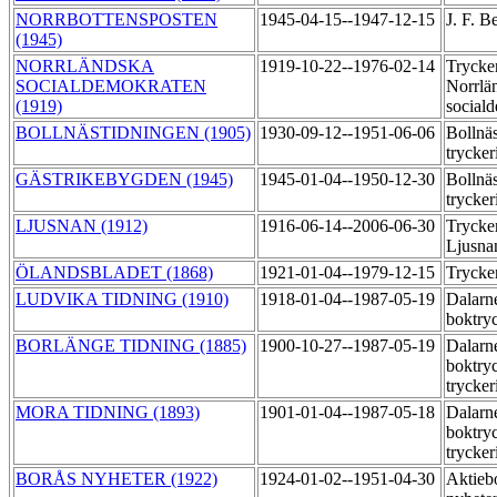
NORRBOTTENSPOSTEN
1945-04-15--1947-12-15
J. F. 
(1945)
NORRLÄNDSKA
1919-10-22--1976-02-14
Trycker
SOCIALDEMOKRATEN
Norrlä
(1919)
social
BOLLNÄSTIDNINGEN (1905)
1930-09-12--1951-06-06
Bollnä
trycker
GÄSTRIKEBYGDEN (1945)
1945-01-04--1950-12-30
Bollnä
trycker
LJUSNAN (1912)
1916-06-14--2006-06-30
Trycker
Ljusn
ÖLANDSBLADET (1868)
1921-01-04--1979-12-15
Trycke
LUDVIKA TIDNING (1910)
1918-01-04--1987-05-19
Dalarne
boktry
BORLÄNGE TIDNING (1885)
1900-10-27--1987-05-19
Dalarne
boktryc
trycker
MORA TIDNING (1893)
1901-01-04--1987-05-18
Dalarne
boktryc
trycker
BORÅS NYHETER (1922)
1924-01-02--1951-04-30
Aktieb