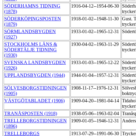
SÖDERHAMNS TIDNING
1916-04-12--1954-06-30
Söderh
(1878)
trycker
SÖDERKÖPINGSPOSTEN
1918-01-02--1948-11-30
Gust. 
(1879)
trycker
SÖRMLANDSBYGDEN
1933-01-02--1965-12-31
Södert
(1927)
STOCKHOLMS LÄNS &
1930-04-02--1963-11-29
Södert
SÖDERTÄLJE TIDNING
trycker
(1930)
SVENSKA LANDSBYGDEN
1933-01-03--1965-12-22
Södert
(1926)
trycker
UPPLANDSBYGDEN (1944)
1944-01-04--1957-12-31
Södert
trycker
SÖLVESBORGSTIDNINGEN
1908-11-17--1976-12-31
Sölves
(1905)
boktry
VÄSTGÖTABLADET (1906)
1909-04-20--1981-04-14
Tidaho
trycker
TRANÅSPOSTEN (1918)
1938-05-06--1963-02-04
Tranås
TRELLEBORGSTIDNINGEN
1909-01-05--1946-12-31
Anders
(1896)
TRELLEBORGS
1913-07-29--1991-06-30
Trycke