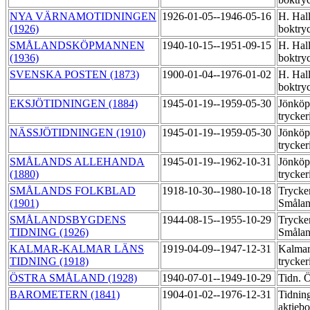
NYA VÄRNAMOTIDNINGEN
1926-01-05--1946-05-16
H. Hal
(1926)
boktry
SMÅLANDSKÖPMANNEN
1940-10-15--1951-09-15
H. Hal
(1936)
boktry
SVENSKA POSTEN (1873)
1900-01-04--1976-01-02
H. Hal
boktry
EKSJÖTIDNINGEN (1884)
1945-01-19--1959-05-30
Jönköp
trycker
NÄSSJÖTIDNINGEN (1910)
1945-01-19--1959-05-30
Jönköp
trycker
SMÅLANDS ALLEHANDA
1945-01-19--1962-10-31
Jönköp
(1880)
trycker
SMÅLANDS FOLKBLAD
1918-10-30--1980-10-18
Trycker
(1901)
Småla
SMÅLANDSBYGDENS
1944-08-15--1955-10-29
Trycker
TIDNING (1926)
Småla
KALMAR-KALMAR LÄNS
1919-04-09--1947-12-31
Kalma
TIDNING (1918)
trycker
ÖSTRA SMÅLAND (1928)
1940-07-01--1949-10-29
Tidn. Ö
BAROMETERN (1841)
1904-01-02--1976-12-31
Tidnin
aktiebo