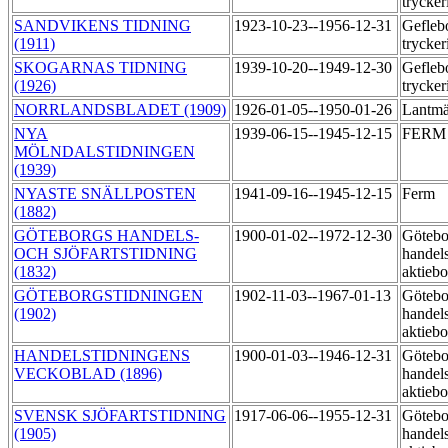
trycker
SANDVIKENS TIDNING
1923-10-23--1956-12-31
Gefleb
(1911)
trycker
SKOGARNAS TIDNING
1939-10-20--1949-12-30
Gefleb
(1926)
trycker
NORRLANDSBLADET (1909)
1926-01-05--1950-01-26
Lantmä
NYA
1939-06-15--1945-12-15
FER
MÖLNDALSTIDNINGEN
(1939)
NYASTE SNÄLLPOSTEN
1941-09-16--1945-12-15
Ferm
(1882)
GÖTEBORGS HANDELS-
1900-01-02--1972-12-30
Götebo
OCH SJÖFARTSTIDNING
handels
(1832)
aktiebo
GÖTEBORGSTIDNINGEN
1902-11-03--1967-01-13
Götebo
(1902)
handels
aktiebo
HANDELSTIDNINGENS
1900-01-03--1946-12-31
Götebo
VECKOBLAD (1896)
handels
aktiebo
SVENSK SJÖFARTSTIDNING
1917-06-06--1955-12-31
Götebo
(1905)
handels