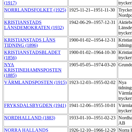
(1917)
trycker
NORRLANDSFOLKET (1925)
1925-11-21--1951-11-30
Trycker
Nordp
KRISTIANSTADS
1942-06-29--1957-12-31
Aktieb
LÄNSDEMOKRATEN (1932)
Länsde
trycker
KRISTIANSTADS LÄNS
1900-01-02--1954-12-31
Kristia
TIDNING (1896)
tidning
KRISTIANSTADSBLADET
1900-01-02--1964-10-30
Kristia
(1856)
trycker
NYA
1905-05-05--1974-03-20
Grunde
KRISTINEHAMNSPOSTEN
(1885)
VÄRMLANDSPOSTEN (1915)
1923-12-03--1955-02-02
Nya
tidning
Värmla
trycker
FRYKSDALSBYGDEN (1941)
1941-12-06--1955-10-01
Värmla
trycker
NORDHALLAND (1883)
1933-01-10--1951-02-23
Nordhal
AB
NORRA HALLANDS
1926-12-10--1966-12-29
Norra 