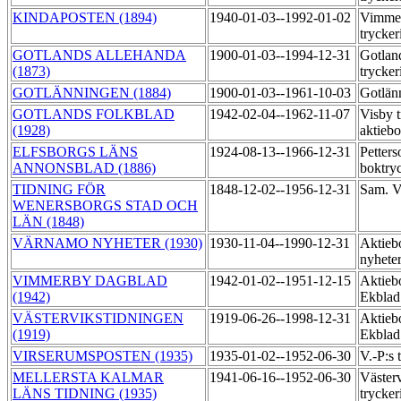
KINDAPOSTEN (1894)
1940-01-03--1992-01-02
Vimmer
trycker
GOTLANDS ALLEHANDA
1900-01-03--1994-12-31
Gotlan
(1873)
trycker
GOTLÄNNINGEN (1884)
1900-01-03--1961-10-03
Gotlän
GOTLANDS FOLKBLAD
1942-02-04--1962-11-07
Visby t
(1928)
aktieb
ELFSBORGS LÄNS
1924-08-13--1966-12-31
Petter
ANNONSBLAD (1886)
boktry
TIDNING FÖR
1848-12-02--1956-12-31
Sam. V
WENERSBORGS STAD OCH
LÄN (1848)
VÄRNAMO NYHETER (1930)
1930-11-04--1990-12-31
Aktieb
nyheter
VIMMERBY DAGBLAD
1942-01-02--1951-12-15
Aktieb
(1942)
Ekblad
VÄSTERVIKSTIDNINGEN
1919-06-26--1998-12-31
Aktieb
(1919)
Ekbla
VIRSERUMSPOSTEN (1935)
1935-01-02--1952-06-30
V.-P:s 
MELLERSTA KALMAR
1941-06-16--1952-06-30
Väster
LÄNS TIDNING (1935)
trycker