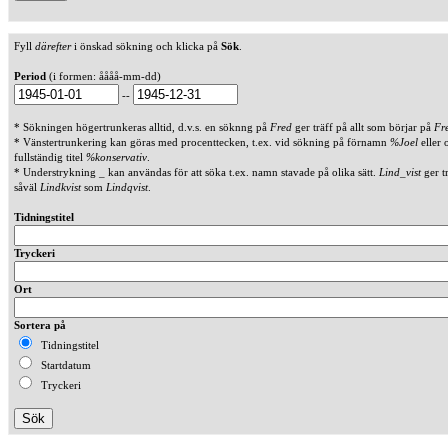
Fyll
därefter
i önskad sökning och klicka på
Sök
.
Period
(i formen: åååå-mm-dd)
--
* Sökningen högertrunkeras alltid, d.v.s. en söknng på
Fred
ger träff på allt som börjar på
Fr
* Vänstertrunkering kan göras med procenttecken, t.ex. vid sökning på förnamn
%Joel
eller 
fullständig titel
%konservativ
.
* Understrykning _ kan användas för att söka t.ex. namn stavade på olika sätt.
Lind_vist
ger t
såväl
Lindkvist
som
Lindqvist
.
Tidningstitel
Tryckeri
Ort
Sortera på
Tidningstitel
Startdatum
Tryckeri