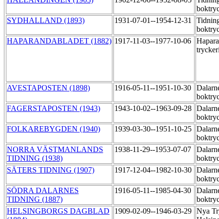
boktry
SYDHALLAND (1893)
1931-07-01--1954-12-31
Tidnin
boktry
HAPARANDABLADET (1882)
1917-11-03--1977-10-06
Hapara
trycker
AVESTAPOSTEN (1898)
1916-05-11--1951-10-30
Dalarne
boktry
FAGERSTAPOSTEN (1943)
1943-10-02--1963-09-28
Dalarne
boktry
FOLKAREBYGDEN (1940)
1939-03-30--1951-10-25
Dalarne
boktry
NORRA VÄSTMANLANDS
1938-11-29--1953-07-07
Dalarne
TIDNING (1938)
boktry
SÄTERS TIDNING (1907)
1917-12-04--1982-10-30
Dalarne
boktry
SÖDRA DALARNES
1916-05-11--1985-04-30
Dalarne
TIDNING (1887)
boktry
HELSINGBORGS DAGBLAD
1909-02-09--1946-03-29
Nya Tr