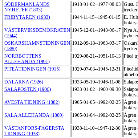
SÖDERMANLANDS
1918-01-02--1977-08-03
Gust. 
NYHETER (1893)
trycker
FRIBYTAREN (1933)
1944-11-15--1945-01-15
E. Hul
boktry
VÄSTERVIKSDEMOKRATEN
1945-12-01--1948-06-17
Nya A.
(1944)
nyhete
OSKARSHAMNSTIDNINGEN
1912-09-18--1963-03-17
Oskars
(1880)
trycker
NORRBOTTENS
1929-08-21--1951-10-13
Piteå t
ALLEHANDA (1891)
PITEÅTIDNINGEN (1915)
1929-07-03--1945-12-31
Piteåti
aktiebo
DALARNA (1926)
1933-05-19--1946-11-08
Salapo
SALAPOSTEN (1906)
1933-01-02--1960-09-30
Salapo
boktry
AVESTA TIDNING (1882)
1905-01-05--1992-02-25
Ågren 
boktry
SALA ALLEHANDA (1880)
1905-01-04--1992-02-25
Ågren 
boktry
VÄSTANFORS-FAGERSTA
1938-11-10--1947-12-30
Ågren 
TIDNING (1938)
boktry