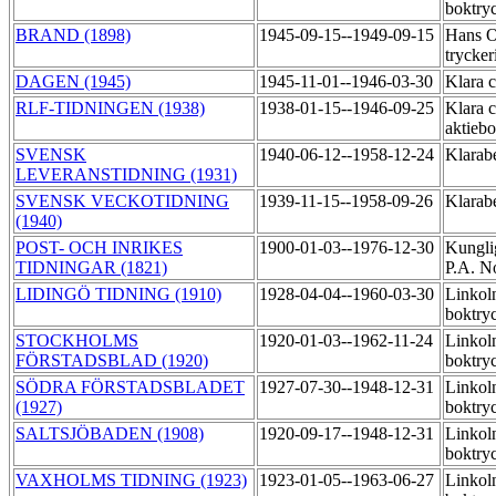
boktry
BRAND (1898)
1945-09-15--1949-09-15
Hans O
trycker
DAGEN (1945)
1945-11-01--1946-03-30
Klara c
RLF-TIDNINGEN (1938)
1938-01-15--1946-09-25
Klara c
aktieb
SVENSK
1940-06-12--1958-12-24
Klarab
LEVERANSTIDNING (1931)
SVENSK VECKOTIDNING
1939-11-15--1958-09-26
Klarab
(1940)
POST- OCH INRIKES
1900-01-03--1976-12-30
Kungli
TIDNINGAR (1821)
P.A. N
LIDINGÖ TIDNING (1910)
1928-04-04--1960-03-30
Linkol
boktry
STOCKHOLMS
1920-01-03--1962-11-24
Linkol
FÖRSTADSBLAD (1920)
boktry
SÖDRA FÖRSTADSBLADET
1927-07-30--1948-12-31
Linkol
(1927)
boktry
SALTSJÖBADEN (1908)
1920-09-17--1948-12-31
Linkol
boktry
VAXHOLMS TIDNING (1923)
1923-01-05--1963-06-27
Linkol