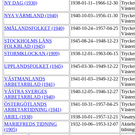
NY DAG (1930)
1938-01-11--1966-12-30
Trycker
Väste
NYA VÄRMLAND (1940)
1940-10-03--1956-11-30
Trycker
Väste
SMÅLANDSFOLKET (1940)
1940-10-24--1957-04-25
Trycker
Väste
STOCKHOLMS LÄNS
1945-08-24--1948-12-23
Trycker
FOLKBLAD (1945)
Väste
STORMKLOCKAN (1909)
1938-12-01--1963-06-15
Trycker
Väste
UPPLANDSFOLKET (1945)
1945-03-30--1949-12-22
Trycker
Väste
VÄSTMANLANDS
1941-01-03--1949-12-22
Trycker
ARBETARBLAD (1941)
Väste
VÄSTRA SVERGES
1940-12-05--1946-12-27
Trycker
ARBETARBLAD (1940)
Väste
ÖSTERGÖTLANDS
1941-10-31--1957-04-25
Trycker
ARBETARTIDNING (1941)
Väste
ARIEL (1938)
1938-10-01--1957-12-21
Vasatr
MARIEFREDS TIDNING
1932-10-06--1953-12-07
Aktieb
(1905)
tidning