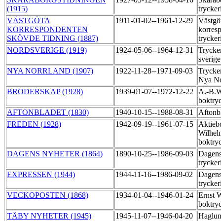
(1915)
trycker
VÄSTGÖTA
1911-01-02--1961-12-29
Västgö
KORRESPONDENTEN
korres
SKÖVDE TIDNING (1887)
trycker
NORDSVERIGE (1919)
1924-05-06--1964-12-31
Trycke
sverig
NYA NORRLAND (1907)
1922-11-28--1971-09-03
Trycker
Nya No
BRODERSKAP (1928)
1939-01-07--1972-12-22
A.-B.W
boktry
AFTONBLADET (1830)
1940-10-15--1988-08-31
Aftonbl
FREDEN (1928)
1942-09-19--1961-07-15
Aktieb
Wilhel
boktry
DAGENS NYHETER (1864)
1890-10-25--1986-09-03
Dagens
trycker
EXPRESSEN (1944)
1944-11-16--1986-09-02
Dagens
trycker
VECKOPOSTEN (1868)
1934-01-04--1946-01-24
Ernst 
boktry
TÄBY NYHETER (1945)
1945-11-07--1946-04-20
Haglun