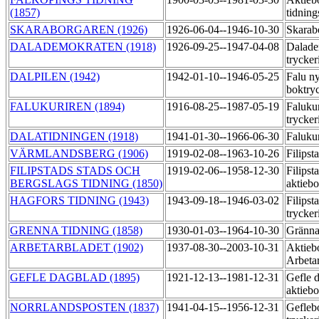
(1857)
tidning
SKARABORGAREN (1926)
1926-06-04--1946-10-30
Skarab
DALADEMOKRATEN (1918)
1926-09-25--1947-04-08
Dalade
trycker
DALPILEN (1942)
1942-01-10--1946-05-25
Falu n
boktry
FALUKURIREN (1894)
1916-08-25--1987-05-19
Falukur
trycker
DALATIDNINGEN (1918)
1941-01-30--1966-06-30
Falukur
VÄRMLANDSBERG (1906)
1919-02-08--1963-10-26
Filipst
FILIPSTADS STADS OCH
1919-02-06--1958-12-30
Filipst
BERGSLAGS TIDNING (1850)
aktieb
HAGFORS TIDNING (1943)
1943-09-18--1946-03-02
Filipst
trycker
GRENNA TIDNING (1858)
1930-01-03--1964-10-30
Gränna
ARBETARBLADET (1902)
1937-08-30--2003-10-31
Aktieb
Arbeta
GEFLE DAGBLAD (1895)
1921-12-13--1981-12-31
Gefle 
aktiebo
NORRLANDSPOSTEN (1837)
1941-04-15--1956-12-31
Gefleb