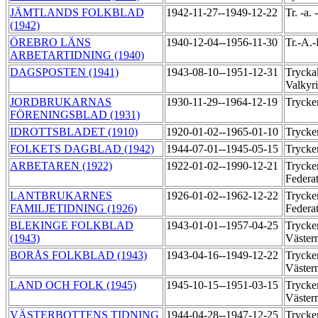
JÄMTLANDS FOLKBLAD
1942-11-27--1949-12-22
Tr. -a.
(1942)
ÖREBRO LÄNS
1940-12-04--1956-11-30
Tr.-A.
ARBETARTIDNING (1940)
DAGSPOSTEN (1941)
1943-08-10--1951-12-31
Trycka
Valkyr
JORDBRUKARNAS
1930-11-29--1964-12-19
Trycker
FÖRENINGSBLAD (1931)
IDROTTSBLADET (1910)
1920-01-02--1965-01-10
Trycke
FOLKETS DAGBLAD (1942)
1944-07-01--1945-05-15
Trycke
ARBETAREN (1922)
1922-01-02--1990-12-21
Trycker
Federa
LANTBRUKARNES
1926-01-02--1962-12-22
Trycker
FAMILJETIDNING (1926)
Federa
BLEKINGE FOLKBLAD
1943-01-01--1957-04-25
Trycker
(1943)
Väste
BORÅS FOLKBLAD (1943)
1943-04-16--1949-12-22
Trycker
Väste
LAND OCH FOLK (1945)
1945-10-15--1951-03-15
Trycker
Väste
VÄSTERBOTTENS TIDNING
1944-04-28--1947-12-25
Trycker