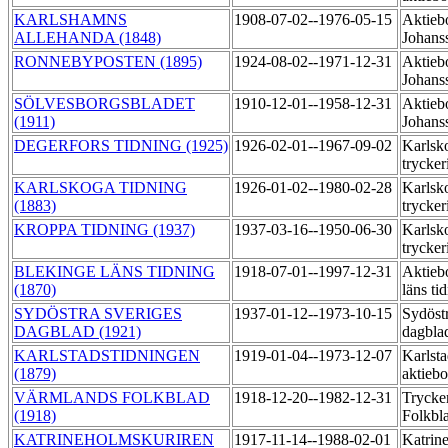
KARLSHAMNS
1908-07-02--1976-05-15
Aktieb
ALLEHANDA (1848)
Johans
RONNEBYPOSTEN (1895)
1924-08-02--1971-12-31
Aktieb
Johans
SÖLVESBORGSBLADET
1910-12-01--1958-12-31
Aktieb
(1911)
Johans
DEGERFORS TIDNING (1925)
1926-02-01--1967-09-02
Karlsk
trycker
KARLSKOGA TIDNING
1926-01-02--1980-02-28
Karlsk
(1883)
trycker
KROPPA TIDNING (1937)
1937-03-16--1950-06-30
Karlsk
trycker
BLEKINGE LÄNS TIDNING
1918-07-01--1997-12-31
Aktieb
(1870)
läns ti
SYDÖSTRA SVERIGES
1937-01-12--1973-10-15
Sydöst
DAGBLAD (1921)
dagbla
KARLSTADSTIDNINGEN
1919-01-04--1973-12-07
Karlsta
(1879)
aktieb
VÄRMLANDS FOLKBLAD
1918-12-20--1982-12-31
Trycke
(1918)
Folkbl
KATRINEHOLMSKURIREN
1917-11-14--1988-02-01
Katrin