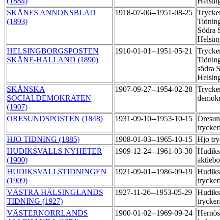
(1884)
Helsin
SKÅNES ANNONSBLAD
1918-07-06--1951-08-25
Trycke
(1893)
Tidning
Södra S
Helsin
HELSINGBORGSPOSTEN
1910-01-01--1951-05-21
Trycker
SKÅNE-HALLAND (1890)
Tidning
södra S
Helsin
SKÅNSKA
1907-09-27--1954-02-28
Trycker
SOCIALDEMOKRATEN
demok
(1907)
ÖRESUNDSPOSTEN (1848)
1931-09-10--1953-10-15
Öresun
trycker
HJO TIDNING (1885)
1908-01-03--1965-10-15
Hjo try
HUDIKSVALLS NYHETER
1909-12-24--1961-03-30
Hudiks
(1900)
aktieb
HUDIKSVALLSTIDNINGEN
1921-09-01--1986-09-19
Hudiks
(1909)
trycker
VÄSTRA HÄLSINGLANDS
1927-11-26--1953-05-29
Hudiks
TIDNING (1927)
trycker
VÄSTERNORRLANDS
1900-01-02--1969-09-24
Hernös