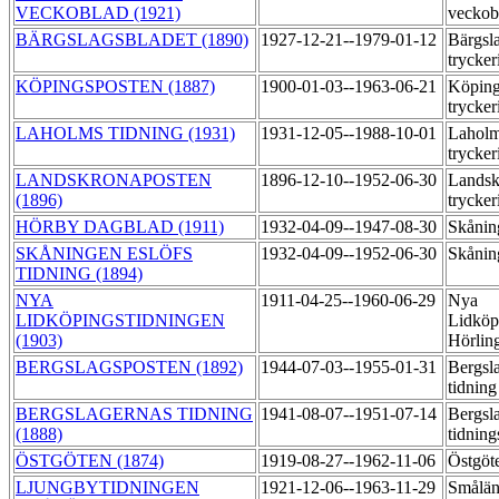
VECKOBLAD (1921)
veckob
BÄRGSLAGSBLADET (1890)
1927-12-21--1979-01-12
Bärgsl
trycker
KÖPINGSPOSTEN (1887)
1900-01-03--1963-06-21
Köping
trycker
LAHOLMS TIDNING (1931)
1931-12-05--1988-10-01
Laholm
trycker
LANDSKRONAPOSTEN
1896-12-10--1952-06-30
Landsk
(1896)
trycker
HÖRBY DAGBLAD (1911)
1932-04-09--1947-08-30
Skånin
SKÅNINGEN ESLÖFS
1932-04-09--1952-06-30
Skånin
TIDNING (1894)
NYA
1911-04-25--1960-06-29
Nya
LIDKÖPINGSTIDNINGEN
Lidköp
(1903)
Hörlin
BERGSLAGSPOSTEN (1892)
1944-07-03--1955-01-31
Bergsl
tidnin
BERGSLAGERNAS TIDNING
1941-08-07--1951-07-14
Bergsl
(1888)
tidning
ÖSTGÖTEN (1874)
1919-08-27--1962-11-06
Östgöt
LJUNGBYTIDNINGEN
1921-12-06--1963-11-29
Smålän