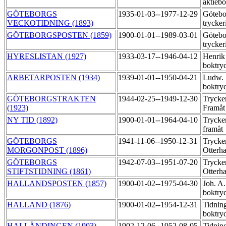
aktiebo
GÖTEBORGS
1935-01-03--1977-12-29
Götebo
VECKOTIDNING (1893)
trycker
GÖTEBORGSPOSTEN (1859)
1900-01-01--1989-03-01
Götebo
trycker
HYRESLISTAN (1927)
1933-03-17--1946-04-12
Henrik
boktry
ARBETARPOSTEN (1934)
1939-01-01--1950-04-21
Ludw.
boktry
GÖTEBORGSTRAKTEN
1944-02-25--1949-12-30
Trycker
(1923)
Framå
NY TID (1892)
1900-01-01--1964-04-10
Trycker
framåt
GÖTEBORGS
1941-11-06--1950-12-31
Trycker
MORGONPOST (1896)
Otterha
GÖTEBORGS
1942-07-03--1951-07-20
Trycker
STIFTSTIDNING (1861)
Otterha
HALLANDSPOSTEN (1857)
1900-01-02--1975-04-30
Joh. A
boktry
HALLAND (1876)
1900-01-02--1954-12-31
Tidnin
boktry
HALLÄNDINGEN (1903)
1902-12-06--1952-08-05
Tidnin