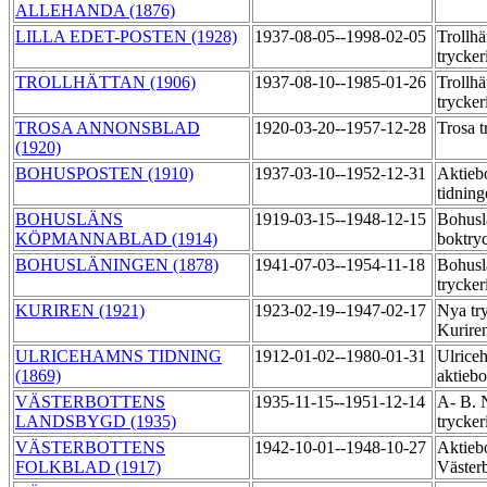
ALLEHANDA (1876)
LILLA EDET-POSTEN (1928)
1937-08-05--1998-02-05
Trollhä
trycker
TROLLHÄTTAN (1906)
1937-08-10--1985-01-26
Trollhä
trycker
TROSA ANNONSBLAD
1920-03-20--1957-12-28
Trosa t
(1920)
BOHUSPOSTEN (1910)
1937-03-10--1952-12-31
Aktieb
tidning
BOHUSLÄNS
1919-03-15--1948-12-15
Bohusl
KÖPMANNABLAD (1914)
boktry
BOHUSLÄNINGEN (1878)
1941-07-03--1954-11-18
Bohusl
trycker
KURIREN (1921)
1923-02-19--1947-02-17
Nya try
Kurire
ULRICEHAMNS TIDNING
1912-01-02--1980-01-31
Ulrice
(1869)
aktiebo
VÄSTERBOTTENS
1935-11-15--1951-12-14
A- B. 
LANDSBYGD (1935)
trycker
VÄSTERBOTTENS
1942-10-01--1948-10-27
Aktieb
FOLKBLAD (1917)
Väster