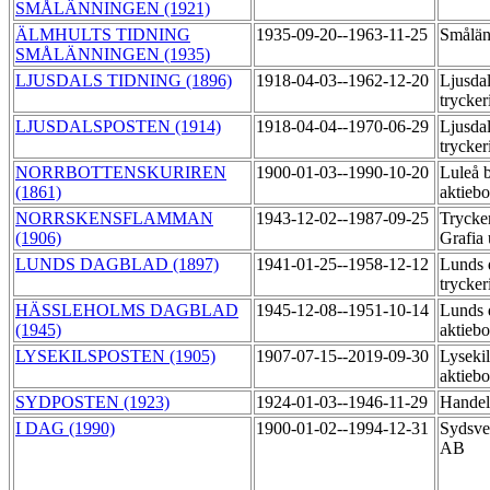
SMÅLÄNNINGEN (1921)
ÄLMHULTS TIDNING
1935-09-20--1963-11-25
Smålän
SMÅLÄNNINGEN (1935)
LJUSDALS TIDNING (1896)
1918-04-03--1962-12-20
Ljusdal
trycker
LJUSDALSPOSTEN (1914)
1918-04-04--1970-06-29
Ljusdal
trycker
NORRBOTTENSKURIREN
1900-01-03--1990-10-20
Luleå 
(1861)
aktieb
NORRSKENSFLAMMAN
1943-12-02--1987-09-25
Trycke
(1906)
Grafia 
LUNDS DAGBLAD (1897)
1941-01-25--1958-12-12
Lunds 
trycker
HÄSSLEHOLMS DAGBLAD
1945-12-08--1951-10-14
Lunds 
(1945)
aktiebo
LYSEKILSPOSTEN (1905)
1907-07-15--2019-09-30
Lysekil
aktieb
SYDPOSTEN (1923)
1924-01-03--1946-11-29
Handel
I DAG (1990)
1900-01-02--1994-12-31
Sydsve
AB