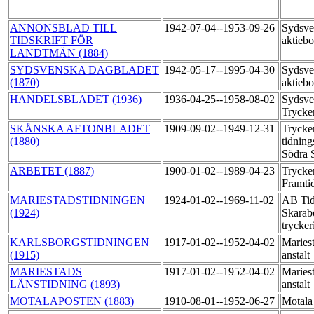
ANNONSBLAD TILL
1942-07-04--1953-09-26
Sydsve
TIDSKRIFT FÖR
aktieb
LANDTMÄN (1884)
SYDSVENSKA DAGBLADET
1942-05-17--1995-04-30
Sydsve
(1870)
aktieb
HANDELSBLADET (1936)
1936-04-25--1958-08-02
Sydsve
Trycke
SKÅNSKA AFTONBLADET
1909-09-02--1949-12-31
Trycke
(1880)
tidning
Södra S
ARBETET (1887)
1900-01-02--1989-04-23
Trycker
Framti
MARIESTADSTIDNINGEN
1924-01-02--1969-11-02
AB Tid
(1924)
Skarab
trycker
KARLSBORGSTIDNINGEN
1917-01-02--1952-04-02
Mariest
(1915)
anstalt
MARIESTADS
1917-01-02--1952-04-02
Mariest
LÄNSTIDNING (1893)
anstalt
MOTALAPOSTEN (1883)
1910-08-01--1952-06-27
Motala 