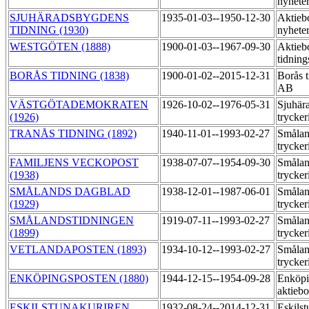
nyheter
SJUHÄRADSBYGDENS
1935-01-03--1950-12-30
Aktieb
TIDNING (1930)
nyheter
WESTGÖTEN (1888)
1900-01-03--1967-09-30
Aktieb
tidning
BORÅS TIDNING (1838)
1900-01-02--2015-12-31
Borås t
AB
VÄSTGÖTADEMOKRATEN
1926-10-02--1976-05-31
Sjuhär
(1926)
trycker
TRANÅS TIDNING (1892)
1940-11-01--1993-02-27
Smålan
trycker
FAMILJENS VECKOPOST
1938-07-07--1954-09-30
Smålan
(1938)
trycker
SMÅLANDS DAGBLAD
1938-12-01--1987-06-01
Smålan
(1929)
trycker
SMÅLANDSTIDNINGEN
1919-07-11--1993-02-27
Smålan
(1899)
trycker
VETLANDAPOSTEN (1893)
1934-10-12--1993-02-27
Smålan
trycker
ENKÖPINGSPOSTEN (1880)
1944-12-15--1954-09-28
Enköpi
aktiebo
ESKILSTUNAKURIREN
1932-08-24--2014-12-31
Eskils