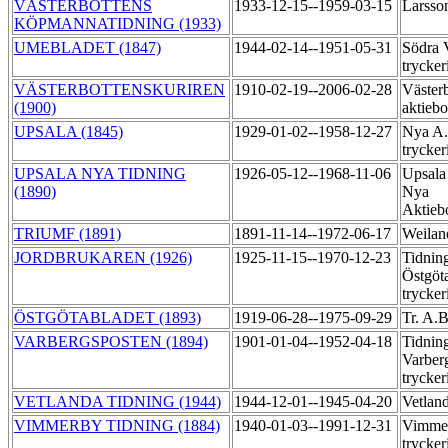
VÄSTERBOTTENS
1933-12-15--1959-03-15
Larsso
KÖPMANNATIDNING (1933)
UMEBLADET (1847)
1944-02-14--1951-05-31
Södra 
trycker
VÄSTERBOTTENSKURIREN
1910-02-19--2006-02-28
Västerb
(1900)
aktiebo
UPSALA (1845)
1929-01-02--1958-12-27
Nya A.
trycker
UPSALA NYA TIDNING
1926-05-12--1968-11-06
Upsala
(1890)
Nya
Aktieb
TRIUMF (1891)
1891-11-14--1972-06-17
Weilan
JORDBRUKAREN (1926)
1925-11-15--1970-12-23
Tidning
Östgöt
trycker
ÖSTGÖTABLADET (1893)
1919-06-28--1975-09-29
Tr. A.B
VARBERGSPOSTEN (1894)
1901-01-04--1952-04-18
Tidning
Varber
trycker
VETLANDA TIDNING (1944)
1944-12-01--1945-04-20
Vetland
VIMMERBY TIDNING (1884)
1940-01-03--1991-12-31
Vimmer
trycker