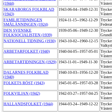
(1944)
Väste
SKARABORGS FOLKBLAD
1943-06-04--1949-12-31
Trycker
(1943)
Väste
FAMILJETIDNINGEN
1924-11-15--1962-12-29
Trycker
SMÅLÄNNINGEN (1924)
Federa
DEN SVENSKE
1939-05-06--1949-12-30
Trycker
FOLKSOCIALISTEN (1939)
Grundl
NATIONELL TIDNING (1930)
1943-10-02--1960-12-15
Trycker
Valkyr
ARBETARFOLKET (1940)
1940-04-05--1957-05-01
Trycker
Väste
ARBETARTIDNINGEN (1929)
1943-11-01--1949-11-30
Trycker
Väste
DALARNES FOLKBLAD
1940-10-03--1956-12-20
Trycker
(1940)
Väste
FOLKETS RÖST (1943)
1945-01-05--1957-03-28
Trycker
Väste
FOLKVILJAN (1942)
1942-03-27--1957-04-25
Trycker
Väste
HALLANDSFOLKET (1944)
1944-03-24--1949-12-22
Trycker
Väste