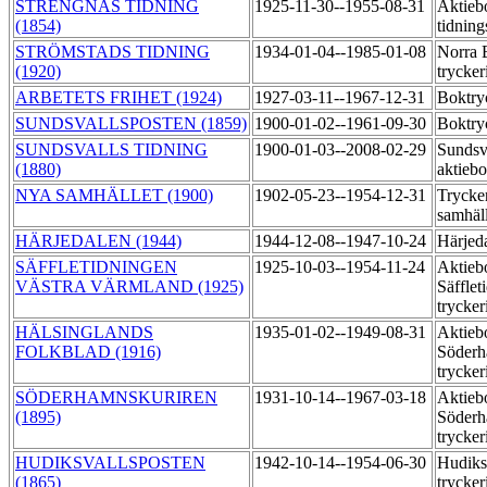
STRENGNÄS TIDNING
1925-11-30--1955-08-31
Aktieb
(1854)
tidning
STRÖMSTADS TIDNING
1934-01-04--1985-01-08
Norra 
(1920)
trycker
ARBETETS FRIHET (1924)
1927-03-11--1967-12-31
Boktry
SUNDSVALLSPOSTEN (1859)
1900-01-02--1961-09-30
Boktry
SUNDSVALLS TIDNING
1900-01-03--2008-02-29
Sundsva
(1880)
aktieb
NYA SAMHÄLLET (1900)
1902-05-23--1954-12-31
Trycke
samhäl
HÄRJEDALEN (1944)
1944-12-08--1947-10-24
Härjeda
SÄFFLETIDNINGEN
1925-10-03--1954-11-24
Aktieb
VÄSTRA VÄRMLAND (1925)
Säfflet
trycker
HÄLSINGLANDS
1935-01-02--1949-08-31
Aktieb
FOLKBLAD (1916)
Söderh
trycker
SÖDERHAMNSKURIREN
1931-10-14--1967-03-18
Aktieb
(1895)
Söderh
trycker
HUDIKSVALLSPOSTEN
1942-10-14--1954-06-30
Hudiks
(1865)
trycker