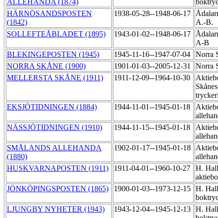
ALLEHANDA (1874)
boktry
HÄRNÖSANDSPOSTEN
1938-05-28--1948-06-17
Ådalarn
(1842)
A.-B.
SOLLEFTEÅBLADET (1895)
1943-01-02--1948-06-17
Ådalarn
A-B
BLEKINGEPOSTEN (1945)
1945-11-16--1947-07-04
Norra 
NORRA SKÅNE (1900)
1901-01-03--2005-12-31
Norra 
MELLERSTA SKÅNE (1911)
1911-12-09--1964-10-30
Aktieb
Skånes 
trycker
EKSJÖTIDNINGEN (1884)
1944-11-01--1945-01-18
Aktieb
allehan
NÄSSJÖTIDNINGEN (1910)
1944-11-15--1945-01-18
Aktieb
allehan
SMÅLANDS ALLEHANDA
1902-01-17--1945-01-18
Aktieb
(1880)
allehan
HUSKVARNAPOSTEN (1911)
1911-04-01--1960-10-27
H. Hall
aktieb
JÖNKÖPINGSPOSTEN (1865)
1900-01-03--1973-12-15
H. Hal
boktry
LJUNGBY NYHETER (1943)
1943-12-04--1945-12-13
H. Hal
boktry