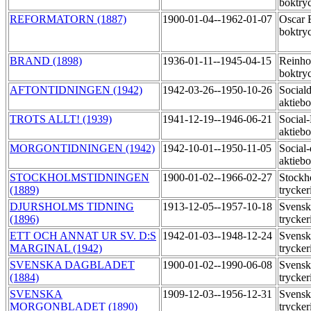
boktry
REFORMATORN (1887)
1900-01-04--1962-01-07
Oscar 
boktry
BRAND (1898)
1936-01-11--1945-04-15
Reinho
boktry
AFTONTIDNINGEN (1942)
1942-03-26--1950-10-26
Social
aktiebo
TROTS ALLT! (1939)
1941-12-19--1946-06-21
Social
aktiebo
MORGONTIDNINGEN (1942)
1942-10-01--1950-11-05
Social
aktiebo
STOCKHOLMSTIDNINGEN
1900-01-02--1966-02-27
Stockh
(1889)
trycker
DJURSHOLMS TIDNING
1913-12-05--1957-10-18
Svensk
(1896)
trycker
ETT OCH ANNAT UR SV. D:S
1942-01-03--1948-12-24
Svensk
MARGINAL (1942)
trycker
SVENSKA DAGBLADET
1900-01-02--1990-06-08
Svensk
(1884)
trycker
SVENSKA
1909-12-03--1956-12-31
Svensk
MORGONBLADET (1890)
trycker