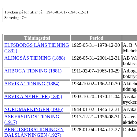
Tryckeri på för titlar på 1945-01-01- -1945-12-31
Sortering: Ort
Tidningstitel
Period
ELFSBORGS LÄNS TIDNING
1925-05-31--1978-12-30
A. B. 
(1892)
Michel
ALINGSÅS TIDNING (1888)
1926-05-31--2001-12-31
AB Wil
boktry
ARBOGA TIDNING (1881)
1911-02-07--1965-10-29
Arbog
boktry
ARVIKA TIDNING (1884)
1934-10-02--1962-10-30
Aktieb
tidning
ARVIKA NYHETER (1895)
1903-10-20--1970-11-04
Arvika
trycker
NORDMARKINGEN (1936)
1944-01-02--1946-12-31
Arvika 
ASKERSUNDS TIDNING
1917-12-21--1956-08-31
Askers
(1917)
aktieb
BENGTSFORSTIDNINGEN
1928-01-04--1945-12-27
Dalslä
DALSLÄNNINGEN (1927)