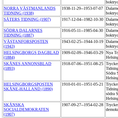
boktry
NORRA VÄSTMANLANDS
1938-11-29--1953-07-07
Dalarne
TIDNING (1938)
boktry
SÄTERS TIDNING (1907)
1917-12-04--1982-10-30
Dalarne
boktry
SÖDRA DALARNES
1916-05-11--1985-04-30
Dalarne
TIDNING (1887)
boktry
VÄSTANFORSPOSTEN
1943-02-25--1944-10-19
Dalarne
(1943)
boktry
HELSINGBORGS DAGBLAD
1909-02-09--1946-03-29
Nya Tr
(1884)
Helsin
SKÅNES ANNONSBLAD
1918-07-06--1951-08-25
Trycke
(1893)
Tidning
Södra S
Helsin
HELSINGBORGSPOSTEN
1910-01-01--1951-05-21
Trycker
SKÅNE-HALLAND (1890)
Tidning
södra S
Helsin
SKÅNSKA
1907-09-27--1954-02-28
Trycker
SOCIALDEMOKRATEN
demok
(1907)