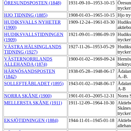
ÖRESUNDSPOSTEN (1848)
1931-09-10--1953-10-15
Öresun
trycker
HJO TIDNING (1885)
1908-01-03--1965-10-15
Hjo try
HUDIKSVALLS NYHETER
1909-12-24--1961-03-30
Hudiks
(1900)
aktieb
HUDIKSVALLSTIDNINGEN
1921-09-01--1986-09-19
Hudiks
(1909)
trycker
VÄSTRA HÄLSINGLANDS
1927-11-26--1953-05-29
Hudiks
TIDNING (1927)
trycker
VÄSTERNORRLANDS
1900-01-02--1969-09-24
Hernös
ALLEHANDA (1874)
boktry
HÄRNÖSANDSPOSTEN
1938-05-28--1948-06-17
Ådalarn
(1842)
A.-B.
SOLLEFTEÅBLADET (1895)
1943-01-02--1948-06-17
Ådalarn
A-B
NORRA SKÅNE (1900)
1901-01-03--2005-12-31
Norra 
MELLERSTA SKÅNE (1911)
1911-12-09--1964-10-30
Aktieb
Skånes 
trycker
EKSJÖTIDNINGEN (1884)
1944-11-01--1945-01-18
Aktieb
allehan