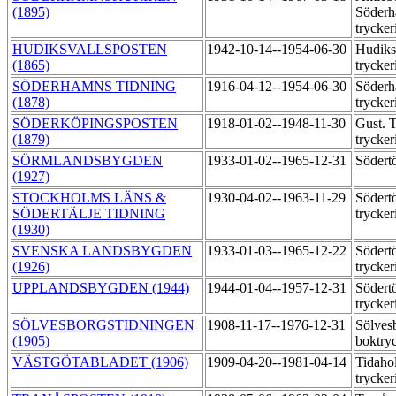
(1895)
Söderh
trycker
HUDIKSVALLSPOSTEN
1942-10-14--1954-06-30
Hudiks
(1865)
trycker
SÖDERHAMNS TIDNING
1916-04-12--1954-06-30
Söderh
(1878)
trycker
SÖDERKÖPINGSPOSTEN
1918-01-02--1948-11-30
Gust. 
(1879)
trycker
SÖRMLANDSBYGDEN
1933-01-02--1965-12-31
Södert
(1927)
STOCKHOLMS LÄNS &
1930-04-02--1963-11-29
Södert
SÖDERTÄLJE TIDNING
trycker
(1930)
SVENSKA LANDSBYGDEN
1933-01-03--1965-12-22
Södert
(1926)
trycker
UPPLANDSBYGDEN (1944)
1944-01-04--1957-12-31
Södert
trycker
SÖLVESBORGSTIDNINGEN
1908-11-17--1976-12-31
Sölves
(1905)
boktry
VÄSTGÖTABLADET (1906)
1909-04-20--1981-04-14
Tidaho
trycker