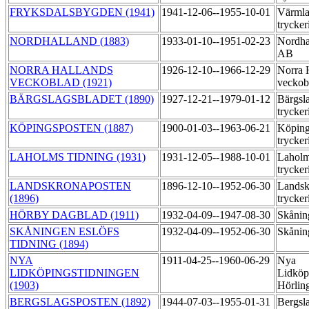
FRYKSDALSBYGDEN (1941)
1941-12-06--1955-10-01
Värmla
trycker
NORDHALLAND (1883)
1933-01-10--1951-02-23
Nordhal
AB
NORRA HALLANDS
1926-12-10--1966-12-29
Norra 
VECKOBLAD (1921)
veckob
BÄRGSLAGSBLADET (1890)
1927-12-21--1979-01-12
Bärgsl
trycker
KÖPINGSPOSTEN (1887)
1900-01-03--1963-06-21
Köping
trycker
LAHOLMS TIDNING (1931)
1931-12-05--1988-10-01
Laholm
trycker
LANDSKRONAPOSTEN
1896-12-10--1952-06-30
Landsk
(1896)
trycker
HÖRBY DAGBLAD (1911)
1932-04-09--1947-08-30
Skånin
SKÅNINGEN ESLÖFS
1932-04-09--1952-06-30
Skånin
TIDNING (1894)
NYA
1911-04-25--1960-06-29
Nya
LIDKÖPINGSTIDNINGEN
Lidköp
(1903)
Hörlin
BERGSLAGSPOSTEN (1892)
1944-07-03--1955-01-31
Bergsl