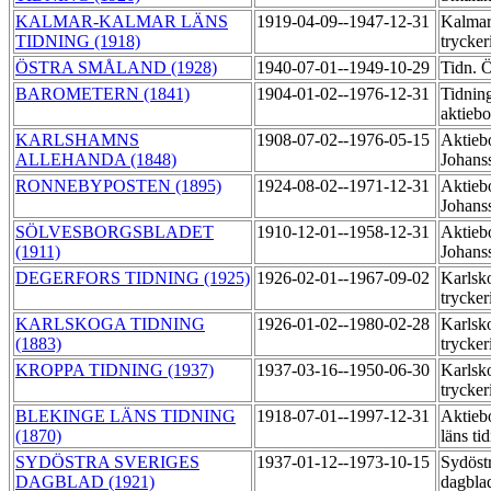
KALMAR-KALMAR LÄNS
1919-04-09--1947-12-31
Kalma
TIDNING (1918)
trycker
ÖSTRA SMÅLAND (1928)
1940-07-01--1949-10-29
Tidn. Ö
BAROMETERN (1841)
1904-01-02--1976-12-31
Tidnin
aktiebo
KARLSHAMNS
1908-07-02--1976-05-15
Aktieb
ALLEHANDA (1848)
Johans
RONNEBYPOSTEN (1895)
1924-08-02--1971-12-31
Aktieb
Johans
SÖLVESBORGSBLADET
1910-12-01--1958-12-31
Aktieb
(1911)
Johans
DEGERFORS TIDNING (1925)
1926-02-01--1967-09-02
Karlsk
trycker
KARLSKOGA TIDNING
1926-01-02--1980-02-28
Karlsk
(1883)
trycker
KROPPA TIDNING (1937)
1937-03-16--1950-06-30
Karlsk
trycker
BLEKINGE LÄNS TIDNING
1918-07-01--1997-12-31
Aktieb
(1870)
läns ti
SYDÖSTRA SVERIGES
1937-01-12--1973-10-15
Sydöst
DAGBLAD (1921)
dagbla