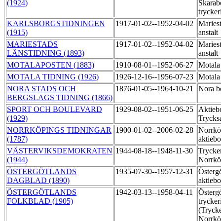
(1924)
Skarab
trycker
KARLSBORGSTIDNINGEN
1917-01-02--1952-04-02
Mariest
(1915)
anstalt
MARIESTADS
1917-01-02--1952-04-02
Mariest
LÄNSTIDNING (1893)
anstalt
MOTALAPOSTEN (1883)
1910-08-01--1952-06-27
Motala 
MOTALA TIDNING (1926)
1926-12-16--1956-07-23
Motala 
NORA STADS OCH
1876-01-05--1964-10-21
Nora b
BERGSLAGS TIDNING (1866)
SPORT OCH BOULEVARD
1929-08-02--1951-06-25
Aktieb
(1929)
Trycks
NORRKÖPINGS TIDNINGAR
1900-01-02--2006-02-28
Norrkö
(1787)
aktieb
VÄSTERVIKSDEMOKRATEN
1944-08-18--1948-11-30
Trycker
(1944)
Norrk
ÖSTERGÖTLANDS
1935-07-30--1957-12-31
Österg
DAGBLAD (1890)
aktieb
ÖSTERGÖTLANDS
1942-03-13--1958-04-11
Östergö
FOLKBLAD (1905)
trycker
(Trycke
Norrkö