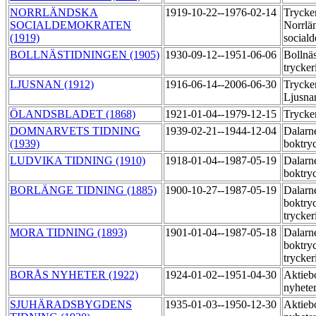
NORRLÄNDSKA
1919-10-22--1976-02-14
Trycker
SOCIALDEMOKRATEN
Norrlä
(1919)
social
BOLLNÄSTIDNINGEN (1905)
1930-09-12--1951-06-06
Bollnä
trycker
LJUSNAN (1912)
1916-06-14--2006-06-30
Trycker
Ljusn
ÖLANDSBLADET (1868)
1921-01-04--1979-12-15
Trycke
DOMNARVETS TIDNING
1939-02-21--1944-12-04
Dalarne
(1939)
boktry
LUDVIKA TIDNING (1910)
1918-01-04--1987-05-19
Dalarne
boktry
BORLÄNGE TIDNING (1885)
1900-10-27--1987-05-19
Dalarne
boktryc
trycker
MORA TIDNING (1893)
1901-01-04--1987-05-18
Dalarne
boktryc
trycker
BORÅS NYHETER (1922)
1924-01-02--1951-04-30
Aktieb
nyheter
SJUHÄRADSBYGDENS
1935-01-03--1950-12-30
Aktieb