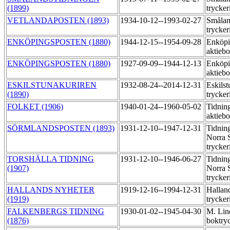
(1899)
trycker
VETLANDAPOSTEN (1893)
1934-10-12--1993-02-27
Smålan
trycker
ENKÖPINGSPOSTEN (1880)
1944-12-15--1954-09-28
Enköpi
aktiebo
ENKÖPINGSPOSTEN (1880)
1927-09-09--1944-12-13
Enköpi
aktieb
ESKILSTUNAKURIREN
1932-08-24--2014-12-31
Eskils
(1890)
trycker
FOLKET (1906)
1940-01-24--1960-05-02
Tidnin
aktieb
SÖRMLANDSPOSTEN (1893)
1931-12-10--1947-12-31
Tidning
Norra 
trycker
TORSHÄLLA TIDNING
1931-12-10--1946-06-27
Tidning
(1907)
Norra 
trycker
HALLANDS NYHETER
1919-12-16--1994-12-31
Hallan
(1919)
trycker
FALKENBERGS TIDNING
1930-01-02--1945-04-30
M. Lin
(1876)
boktry