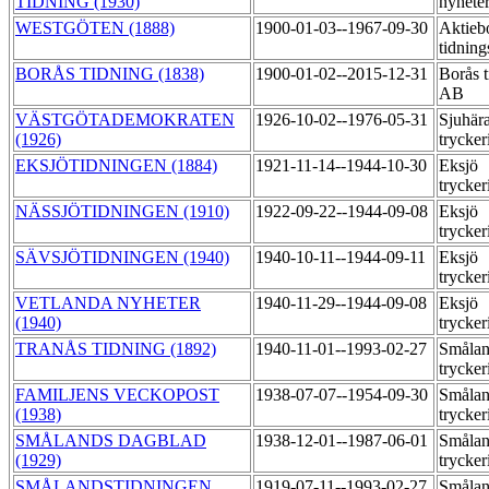
TIDNING (1930)
nyheter
WESTGÖTEN (1888)
1900-01-03--1967-09-30
Aktieb
tidning
BORÅS TIDNING (1838)
1900-01-02--2015-12-31
Borås t
AB
VÄSTGÖTADEMOKRATEN
1926-10-02--1976-05-31
Sjuhär
(1926)
trycker
EKSJÖTIDNINGEN (1884)
1921-11-14--1944-10-30
Eksjö
trycker
NÄSSJÖTIDNINGEN (1910)
1922-09-22--1944-09-08
Eksjö
trycker
SÄVSJÖTIDNINGEN (1940)
1940-10-11--1944-09-11
Eksjö
trycker
VETLANDA NYHETER
1940-11-29--1944-09-08
Eksjö
(1940)
trycker
TRANÅS TIDNING (1892)
1940-11-01--1993-02-27
Smålan
trycker
FAMILJENS VECKOPOST
1938-07-07--1954-09-30
Smålan
(1938)
trycker
SMÅLANDS DAGBLAD
1938-12-01--1987-06-01
Smålan
(1929)
trycker
SMÅLANDSTIDNINGEN
1919-07-11--1993-02-27
Smålan