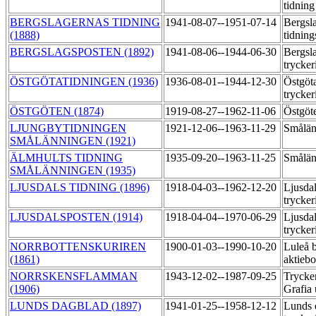
tidnin
BERGSLAGERNAS TIDNING
1941-08-07--1951-07-14
Bergsl
(1888)
tidning
BERGSLAGSPOSTEN (1892)
1941-08-06--1944-06-30
Bergsl
trycker
ÖSTGÖTATIDNINGEN (1936)
1936-08-01--1944-12-30
Östgöt
trycker
ÖSTGÖTEN (1874)
1919-08-27--1962-11-06
Östgöt
LJUNGBYTIDNINGEN
1921-12-06--1963-11-29
Smålän
SMÅLÄNNINGEN (1921)
ÄLMHULTS TIDNING
1935-09-20--1963-11-25
Smålän
SMÅLÄNNINGEN (1935)
LJUSDALS TIDNING (1896)
1918-04-03--1962-12-20
Ljusdal
trycker
LJUSDALSPOSTEN (1914)
1918-04-04--1970-06-29
Ljusdal
trycker
NORRBOTTENSKURIREN
1900-01-03--1990-10-20
Luleå 
(1861)
aktieb
NORRSKENSFLAMMAN
1943-12-02--1987-09-25
Trycke
(1906)
Grafia 
LUNDS DAGBLAD (1897)
1941-01-25--1958-12-12
Lunds 