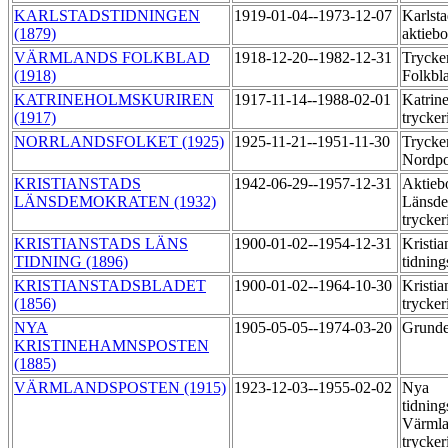
KARLSTADSTIDNINGEN
1919-01-04--1973-12-07
Karlsta
(1879)
aktieb
VÄRMLANDS FOLKBLAD
1918-12-20--1982-12-31
Trycke
(1918)
Folkbl
KATRINEHOLMSKURIREN
1917-11-14--1988-02-01
Katrin
(1917)
trycker
NORRLANDSFOLKET (1925)
1925-11-21--1951-11-30
Trycker
Nordp
KRISTIANSTADS
1942-06-29--1957-12-31
Aktieb
LÄNSDEMOKRATEN (1932)
Länsde
trycker
KRISTIANSTADS LÄNS
1900-01-02--1954-12-31
Kristia
TIDNING (1896)
tidning
KRISTIANSTADSBLADET
1900-01-02--1964-10-30
Kristia
(1856)
trycker
NYA
1905-05-05--1974-03-20
Grunde
KRISTINEHAMNSPOSTEN
(1885)
VÄRMLANDSPOSTEN (1915)
1923-12-03--1955-02-02
Nya
tidning
Värmla
trycker