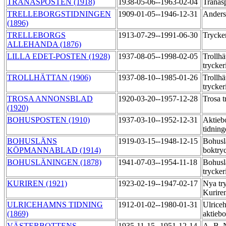
TRANÅSPOSTEN (1918)
1938-05-06--1963-02-04
Tranås
TRELLEBORGSTIDNINGEN
1909-01-05--1946-12-31
Anders
(1896)
TRELLEBORGS
1913-07-29--1991-06-30
Trycke
ALLEHANDA (1876)
LILLA EDET-POSTEN (1928)
1937-08-05--1998-02-05
Trollhä
trycker
TROLLHÄTTAN (1906)
1937-08-10--1985-01-26
Trollhä
trycker
TROSA ANNONSBLAD
1920-03-20--1957-12-28
Trosa t
(1920)
BOHUSPOSTEN (1910)
1937-03-10--1952-12-31
Aktieb
tidning
BOHUSLÄNS
1919-03-15--1948-12-15
Bohusl
KÖPMANNABLAD (1914)
boktry
BOHUSLÄNINGEN (1878)
1941-07-03--1954-11-18
Bohusl
trycker
KURIREN (1921)
1923-02-19--1947-02-17
Nya try
Kurire
ULRICEHAMNS TIDNING
1912-01-02--1980-01-31
Ulrice
(1869)
aktiebo
VÄSTERBOTTENS
1935-11-15--1951-12-14
A- B. 