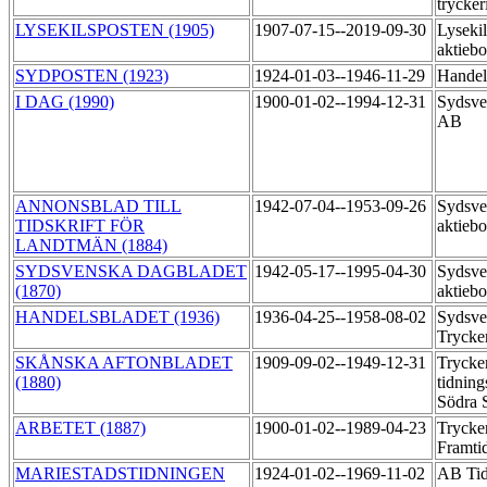
trycker
LYSEKILSPOSTEN (1905)
1907-07-15--2019-09-30
Lysekil
aktieb
SYDPOSTEN (1923)
1924-01-03--1946-11-29
Handel
I DAG (1990)
1900-01-02--1994-12-31
Sydsve
AB
ANNONSBLAD TILL
1942-07-04--1953-09-26
Sydsve
TIDSKRIFT FÖR
aktieb
LANDTMÄN (1884)
SYDSVENSKA DAGBLADET
1942-05-17--1995-04-30
Sydsve
(1870)
aktieb
HANDELSBLADET (1936)
1936-04-25--1958-08-02
Sydsve
Trycke
SKÅNSKA AFTONBLADET
1909-09-02--1949-12-31
Trycke
(1880)
tidning
Södra S
ARBETET (1887)
1900-01-02--1989-04-23
Trycker
Framti
MARIESTADSTIDNINGEN
1924-01-02--1969-11-02
AB Tid