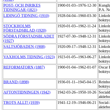
POST- OCH INRIKES
1900-01-03--1976-12-30
Kungli
TIDNINGAR (1821)
P.A. N
LIDINGÖ TIDNING (1910)
1928-04-04--1960-03-30
Linkol
boktry
STOCKHOLMS
1920-01-03--1962-11-24
Linkol
FÖRSTADSBLAD (1920)
boktry
SÖDRA FÖRSTADSBLADET
1927-07-30--1948-12-31
Linkol
(1927)
boktry
SALTSJÖBADEN (1908)
1920-09-17--1948-12-31
Linkol
boktry
VAXHOLMS TIDNING (1923)
1923-01-05--1963-06-27
Linkol
boktry
REFORMATORN (1887)
1900-01-04--1962-01-07
Oscar 
boktry
BRAND (1898)
1936-01-11--1945-04-15
Reinho
boktry
AFTONTIDNINGEN (1942)
1942-03-26--1950-10-26
Social
aktiebo
TROTS ALLT! (1939)
1941-12-19--1946-06-21
Social
aktiebo