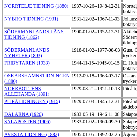
NORRTELJE TIDNING (1880)
1937-10-26--1948-12-31
Norrtel
boktry
NYBRO TIDNING (1931)
1931-12-02--1967-11-03
Johans
boktry
SÖDERMANLANDS LÄNS
1900-01-02--1952-12-31
Aktieb
TIDNING (1862)
Söderm
tidning
SÖDERMANLANDS
1918-01-02--1977-08-03
Gust. 
NYHETER (1893)
trycker
FRIBYTAREN (1933)
1944-11-15--1945-01-15
E. Hul
boktry
OSKARSHAMNSTIDNINGEN
1912-09-18--1963-03-17
Oskars
(1880)
trycker
NORRBOTTENS
1929-08-21--1951-10-13
Piteå t
ALLEHANDA (1891)
PITEÅTIDNINGEN (1915)
1929-07-03--1945-12-31
Piteåti
aktiebo
DALARNA (1926)
1933-05-19--1946-11-08
Salapo
SALAPOSTEN (1906)
1933-01-02--1960-09-30
Salapo
boktry
AVESTA TIDNING (1882)
1905-01-05--1992-02-25
Ågren 