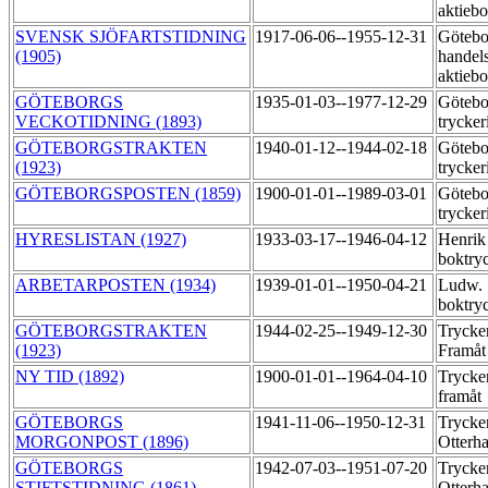
aktiebo
SVENSK SJÖFARTSTIDNING
1917-06-06--1955-12-31
Götebo
(1905)
handels
aktiebo
GÖTEBORGS
1935-01-03--1977-12-29
Götebo
VECKOTIDNING (1893)
trycker
GÖTEBORGSTRAKTEN
1940-01-12--1944-02-18
Götebo
(1923)
trycker
GÖTEBORGSPOSTEN (1859)
1900-01-01--1989-03-01
Götebo
trycker
HYRESLISTAN (1927)
1933-03-17--1946-04-12
Henrik
boktry
ARBETARPOSTEN (1934)
1939-01-01--1950-04-21
Ludw.
boktry
GÖTEBORGSTRAKTEN
1944-02-25--1949-12-30
Trycker
(1923)
Framå
NY TID (1892)
1900-01-01--1964-04-10
Trycker
framåt
GÖTEBORGS
1941-11-06--1950-12-31
Trycker
MORGONPOST (1896)
Otterha
GÖTEBORGS
1942-07-03--1951-07-20
Trycker
STIFTSTIDNING (1861)
Otterha