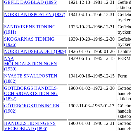
GEFLE DAGBLAD (1895)
1921-12-13--1981-12-31
Gefle 
aktiebo
NORRLANDSPOSTEN (1837)
1941-04-15--1956-12-31
Gefleb
trycker
SANDVIKENS TIDNING
1923-10-23--1956-12-31
Gefleb
(1911)
trycker
SKOGARNAS TIDNING
1939-10-20--1949-12-30
Gefleb
(1926)
trycker
NORRLANDSBLADET (1909)
1926-01-05--1950-01-26
Lantmä
NYA
1939-06-15--1945-12-15
FER
MÖLNDALSTIDNINGEN
(1939)
NYASTE SNÄLLPOSTEN
1941-09-16--1945-12-15
Ferm
(1882)
GÖTEBORGS HANDELS-
1900-01-02--1972-12-30
Götebo
OCH SJÖFARTSTIDNING
handels
(1832)
aktiebo
GÖTEBORGSTIDNINGEN
1902-11-03--1967-01-13
Götebo
(1902)
handels
aktiebo
HANDELSTIDNINGENS
1900-01-03--1946-12-31
Götebo
VECKOBLAD (1896)
handels