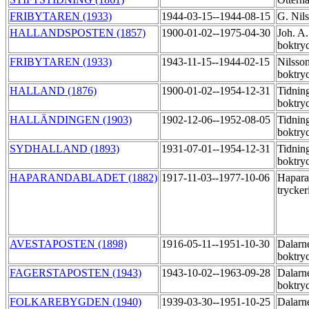
FRIBYTAREN (1933)
1944-03-15--1944-08-15
G. Nil
HALLANDSPOSTEN (1857)
1900-01-02--1975-04-30
Joh. A
boktry
FRIBYTAREN (1933)
1943-11-15--1944-02-15
Nilsso
boktry
HALLAND (1876)
1900-01-02--1954-12-31
Tidnin
boktry
HALLÄNDINGEN (1903)
1902-12-06--1952-08-05
Tidnin
boktry
SYDHALLAND (1893)
1931-07-01--1954-12-31
Tidnin
boktry
HAPARANDABLADET (1882)
1917-11-03--1977-10-06
Hapara
trycker
AVESTAPOSTEN (1898)
1916-05-11--1951-10-30
Dalarne
boktry
FAGERSTAPOSTEN (1943)
1943-10-02--1963-09-28
Dalarne
boktry
FOLKAREBYGDEN (1940)
1939-03-30--1951-10-25
Dalarne