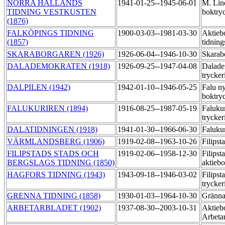
NORRA HALLANDS
1941-01-25--1945-06-01
M. Lin
TIDNING VESTKUSTEN
boktry
(1876)
FALKÖPINGS TIDNING
1900-03-03--1981-03-30
Aktieb
(1857)
tidning
SKARABORGAREN (1926)
1926-06-04--1946-10-30
Skarab
DALADEMOKRATEN (1918)
1926-09-25--1947-04-08
Dalade
trycker
DALPILEN (1942)
1942-01-10--1946-05-25
Falu n
boktry
FALUKURIREN (1894)
1916-08-25--1987-05-19
Falukur
trycker
DALATIDNINGEN (1918)
1941-01-30--1966-06-30
Falukur
VÄRMLANDSBERG (1906)
1919-02-08--1963-10-26
Filipst
FILIPSTADS STADS OCH
1919-02-06--1958-12-30
Filipst
BERGSLAGS TIDNING (1850)
aktieb
HAGFORS TIDNING (1943)
1943-09-18--1946-03-02
Filipst
trycker
GRENNA TIDNING (1858)
1930-01-03--1964-10-30
Gränna
ARBETARBLADET (1902)
1937-08-30--2003-10-31
Aktieb
Arbeta