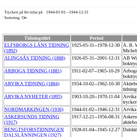
Tryckeri på för titlar på 1944-01-01- -1944-12-31
Sortering: Ort
Tidningstitel
Period
ELFSBORGS LÄNS TIDNING
1925-05-31--1978-12-30
A. B. 
(1892)
Michel
ALINGSÅS TIDNING (1888)
1926-05-31--2001-12-31
AB Wil
boktry
ARBOGA TIDNING (1881)
1911-02-07--1965-10-29
Arbog
boktry
ARVIKA TIDNING (1884)
1934-10-02--1962-10-30
Aktieb
tidning
ARVIKA NYHETER (1895)
1903-10-20--1970-11-04
Arvika
trycker
NORDMARKINGEN (1936)
1944-01-02--1946-12-31
Arvika 
ASKERSUNDS TIDNING
1917-12-21--1956-08-31
Askers
(1917)
aktieb
BENGTSFORSTIDNINGEN
1928-01-04--1945-12-27
Dalslä
DALSLÄNNINGEN (1927)