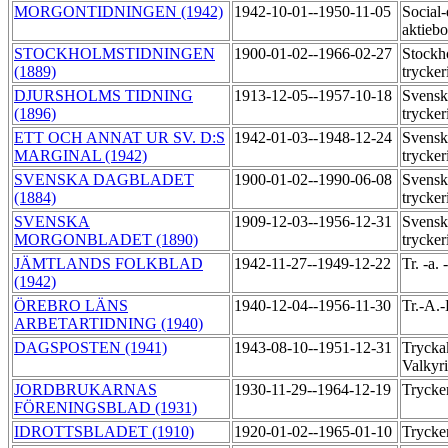
MORGONTIDNINGEN (1942)
1942-10-01--1950-11-05
Social
aktiebo
STOCKHOLMSTIDNINGEN
1900-01-02--1966-02-27
Stockh
(1889)
trycker
DJURSHOLMS TIDNING
1913-12-05--1957-10-18
Svensk
(1896)
trycker
ETT OCH ANNAT UR SV. D:S
1942-01-03--1948-12-24
Svensk
MARGINAL (1942)
trycker
SVENSKA DAGBLADET
1900-01-02--1990-06-08
Svensk
(1884)
trycker
SVENSKA
1909-12-03--1956-12-31
Svensk
MORGONBLADET (1890)
trycker
JÄMTLANDS FOLKBLAD
1942-11-27--1949-12-22
Tr. -a.
(1942)
ÖREBRO LÄNS
1940-12-04--1956-11-30
Tr.-A.
ARBETARTIDNING (1940)
DAGSPOSTEN (1941)
1943-08-10--1951-12-31
Trycka
Valkyr
JORDBRUKARNAS
1930-11-29--1964-12-19
Trycker
FÖRENINGSBLAD (1931)
IDROTTSBLADET (1910)
1920-01-02--1965-01-10
Trycke