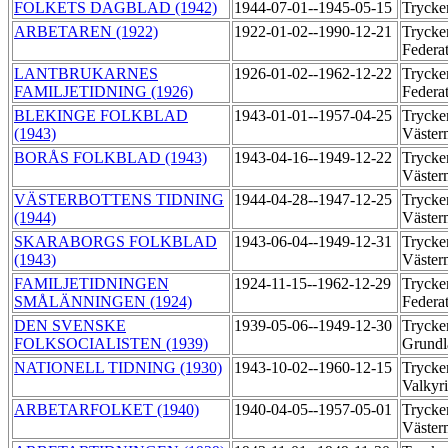
FOLKETS DAGBLAD (1942)
1944-07-01--1945-05-15
Trycke
ARBETAREN (1922)
1922-01-02--1990-12-21
Trycker
Federa
LANTBRUKARNES
1926-01-02--1962-12-22
Trycker
FAMILJETIDNING (1926)
Federa
BLEKINGE FOLKBLAD
1943-01-01--1957-04-25
Trycker
(1943)
Väste
BORÅS FOLKBLAD (1943)
1943-04-16--1949-12-22
Trycker
Väste
VÄSTERBOTTENS TIDNING
1944-04-28--1947-12-25
Trycker
(1944)
Väste
SKARABORGS FOLKBLAD
1943-06-04--1949-12-31
Trycker
(1943)
Väste
FAMILJETIDNINGEN
1924-11-15--1962-12-29
Trycker
SMÅLÄNNINGEN (1924)
Federa
DEN SVENSKE
1939-05-06--1949-12-30
Trycker
FOLKSOCIALISTEN (1939)
Grundl
NATIONELL TIDNING (1930)
1943-10-02--1960-12-15
Trycker
Valkyr
ARBETARFOLKET (1940)
1940-04-05--1957-05-01
Trycker
Väste