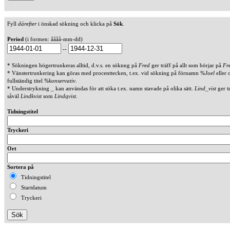
Fyll
därefter
i önskad sökning och klicka på
Sök
.
Period
(i formen: åååå-mm-dd)
--
* Sökningen högertrunkeras alltid, d.v.s. en söknng på
Fred
ger träff på allt som börjar på
Fr
* Vänstertrunkering kan göras med procenttecken, t.ex. vid sökning på förnamn
%Joel
eller 
fullständig titel
%konservativ
.
* Understrykning _ kan användas för att söka t.ex. namn stavade på olika sätt.
Lind_vist
ger t
såväl
Lindkvist
som
Lindqvist
.
Tidningstitel
Tryckeri
Ort
Sortera på
Tidningstitel
Startdatum
Tryckeri