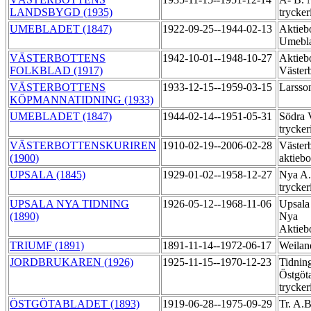
LANDSBYGD (1935)
trycker
UMEBLADET (1847)
1922-09-25--1944-02-13
Aktieb
Umebla
VÄSTERBOTTENS
1942-10-01--1948-10-27
Aktieb
FOLKBLAD (1917)
Väster
VÄSTERBOTTENS
1933-12-15--1959-03-15
Larsso
KÖPMANNATIDNING (1933)
UMEBLADET (1847)
1944-02-14--1951-05-31
Södra 
trycker
VÄSTERBOTTENSKURIREN
1910-02-19--2006-02-28
Västerb
(1900)
aktiebo
UPSALA (1845)
1929-01-02--1958-12-27
Nya A.
trycker
UPSALA NYA TIDNING
1926-05-12--1968-11-06
Upsala
(1890)
Nya
Aktieb
TRIUMF (1891)
1891-11-14--1972-06-17
Weilan
JORDBRUKAREN (1926)
1925-11-15--1970-12-23
Tidning
Östgöt
trycker
ÖSTGÖTABLADET (1893)
1919-06-28--1975-09-29
Tr. A.B