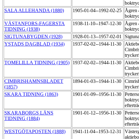
boktry
SALA ALLEHANDA (1880)
1905-01-04--1992-02-25
Ågren 
boktry
VÄSTANFORS-FAGERSTA
1938-11-10--1947-12-30
Ågren 
TIDNING (1938)
boktry
SIGTUNABYGDEN (1928)
1928-01-13--1957-02-01
Sigtun
YSTADS DAGBLAD (1934)
1937-02-02--1944-11-30
Aktieb
Cimbri
trycker
TOMELILLA TIDNING (1905)
1937-02-02--1944-11-30
Aktieb
Cimbri
trycker
CIMBRISHAMNSBLADET
1894-01-03--1944-11-30
Cimris
(1857)
trycker
SKARA TIDNING (1863)
1901-01-09--1956-11-30
Petter
boktryc
eftertr
SKARABORGS LÄNS
1901-01-12--1956-11-30
Petter
TIDNING (1884)
boktryc
eftertr
WESTGÖTAPOSTEN (1888)
1941-11-04--1953-12-31
Västerg
aktieb