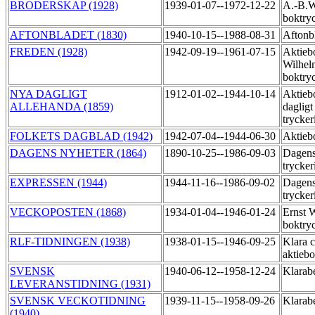
BRODERSKAP (1928)
1939-01-07--1972-12-22
A.-B.W
boktry
AFTONBLADET (1830)
1940-10-15--1988-08-31
Aftonbl
FREDEN (1928)
1942-09-19--1961-07-15
Aktieb
Wilhel
boktry
NYA DAGLIGT
1912-01-02--1944-10-14
Aktieb
ALLEHANDA (1859)
dagligt
trycker
FOLKETS DAGBLAD (1942)
1942-07-04--1944-06-30
Aktieb
DAGENS NYHETER (1864)
1890-10-25--1986-09-03
Dagens
trycker
EXPRESSEN (1944)
1944-11-16--1986-09-02
Dagens
trycker
VECKOPOSTEN (1868)
1934-01-04--1946-01-24
Ernst 
boktry
RLF-TIDNINGEN (1938)
1938-01-15--1946-09-25
Klara c
aktieb
SVENSK
1940-06-12--1958-12-24
Klarab
LEVERANSTIDNING (1931)
SVENSK VECKOTIDNING
1939-11-15--1958-09-26
Klarab
(1940)