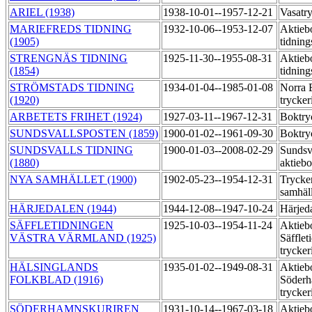
ARIEL (1938)
1938-10-01--1957-12-21
Vasatr
MARIEFREDS TIDNING
1932-10-06--1953-12-07
Aktieb
(1905)
tidning
STRENGNÄS TIDNING
1925-11-30--1955-08-31
Aktieb
(1854)
tidning
STRÖMSTADS TIDNING
1934-01-04--1985-01-08
Norra 
(1920)
trycker
ARBETETS FRIHET (1924)
1927-03-11--1967-12-31
Boktry
SUNDSVALLSPOSTEN (1859)
1900-01-02--1961-09-30
Boktry
SUNDSVALLS TIDNING
1900-01-03--2008-02-29
Sundsva
(1880)
aktieb
NYA SAMHÄLLET (1900)
1902-05-23--1954-12-31
Trycke
samhäl
HÄRJEDALEN (1944)
1944-12-08--1947-10-24
Härjeda
SÄFFLETIDNINGEN
1925-10-03--1954-11-24
Aktieb
VÄSTRA VÄRMLAND (1925)
Säfflet
trycker
HÄLSINGLANDS
1935-01-02--1949-08-31
Aktieb
FOLKBLAD (1916)
Söderh
trycker
SÖDERHAMNSKURIREN
1931-10-14--1967-03-18
Aktieb