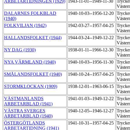
ARBETARTIDNINGEN (1929)
1943-11-01--1949-11-30
Trycker
Väste
DALARNES FOLKBLAD
1940-10-03--1956-12-20
Trycker
(1940)
Väste
FOLKVILJAN (1942)
1942-03-27--1957-04-25
Trycker
Väste
HALLANDSFOLKET (1944)
1944-03-24--1949-12-22
Trycker
Väste
NY DAG (1930)
1938-01-11--1966-12-30
Trycker
Väste
NYA VÄRMLAND (1940)
1940-10-03--1956-11-30
Trycker
Väste
SMÅLANDSFOLKET (1940)
1940-10-24--1957-04-25
Trycker
Väste
STORMKLOCKAN (1909)
1938-12-01--1963-06-15
Trycker
Väste
VÄSTMANLANDS
1941-01-03--1949-12-22
Trycker
ARBETARBLAD (1941)
Väste
VÄSTRA SVERGES
1940-12-05--1946-12-27
Trycker
ARBETARBLAD (1940)
Väste
ÖSTERGÖTLANDS
1941-10-31--1957-04-25
Trycker
ARBETARTIDNING (1941)
Väste