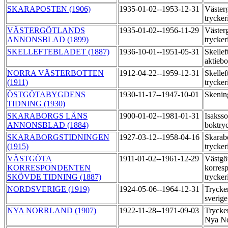
SKARAPOSTEN (1906)
1935-01-02--1953-12-31
Väster
trycker
VÄSTERGÖTLANDS
1935-01-02--1956-11-29
Väster
ANNONSBLAD (1899)
trycker
SKELLEFTEBLADET (1887)
1936-10-01--1951-05-31
Skellef
aktieb
NORRA VÄSTERBOTTEN
1912-04-22--1959-12-31
Skellef
(1911)
trycker
ÖSTGÖTABYGDENS
1930-11-17--1947-10-01
Skenin
TIDNING (1930)
SKARABORGS LÄNS
1900-01-02--1981-01-31
Isakss
ANNONSBLAD (1884)
boktry
SKARABORGSTIDNINGEN
1927-03-12--1958-04-16
Skarab
(1915)
trycker
VÄSTGÖTA
1911-01-02--1961-12-29
Västgö
KORRESPONDENTEN
korres
SKÖVDE TIDNING (1887)
trycker
NORDSVERIGE (1919)
1924-05-06--1964-12-31
Trycke
sverig
NYA NORRLAND (1907)
1922-11-28--1971-09-03
Trycker
Nya No