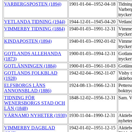
VARBERGSPOSTEN (1894)
1901-01-04--1952-04-18
Tidning
Varber
trycker
VETLANDA TIDNING (1944)
1944-12-01--1945-04-20
Vetland
VIMMERBY TIDNING (1884)
1940-01-03--1991-12-31
Vimmer
trycker
KINDAPOSTEN (1894)
1940-01-03--1992-01-02
Vimmer
trycker
GOTLANDS ALLEHANDA
1900-01-03--1994-12-31
Gotlan
(1873)
trycker
GOTLÄNNINGEN (1884)
1900-01-03--1961-10-03
Gotlän
GOTLANDS FOLKBLAD
1942-02-04--1962-11-07
Visby t
(1928)
aktieb
ELFSBORGS LÄNS
1924-08-13--1966-12-31
Petter
ANNONSBLAD (1886)
boktry
TIDNING FÖR
1848-12-02--1956-12-31
Sam. V
WENERSBORGS STAD OCH
LÄN (1848)
VÄRNAMO NYHETER (1930)
1930-11-04--1990-12-31
Aktieb
nyheter
VIMMERBY DAGBLAD
1942-01-02--1951-12-15
Aktieb