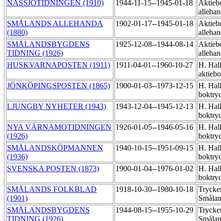
NÄSSJÖTIDNINGEN (1910)
1944-11-15--1945-01-18
Aktieb
allehan
SMÅLANDS ALLEHANDA
1902-01-17--1945-01-18
Aktieb
(1880)
allehan
SMÅLANDSBYGDENS
1925-12-08--1944-08-14
Aktieb
TIDNING (1926)
allehan
HUSKVARNAPOSTEN (1911)
1911-04-01--1960-10-27
H. Hall
aktieb
JÖNKÖPINGSPOSTEN (1865)
1900-01-03--1973-12-15
H. Hal
boktry
LJUNGBY NYHETER (1943)
1943-12-04--1945-12-13
H. Hal
boktry
NYA VÄRNAMOTIDNINGEN
1926-01-05--1946-05-16
H. Hal
(1926)
boktry
SMÅLANDSKÖPMANNEN
1940-10-15--1951-09-15
H. Hal
(1936)
boktry
SVENSKA POSTEN (1873)
1900-01-04--1976-01-02
H. Hal
boktry
SMÅLANDS FOLKBLAD
1918-10-30--1980-10-18
Trycker
(1901)
Småla
SMÅLANDSBYGDENS
1944-08-15--1955-10-29
Trycker
TIDNING (1926)
Småla