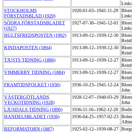
Link
STOCKHOLMS
1920-01-03--1941-11-29
Blom
FÖRSTADSBLAD (1920)
Link
SÖDRA FÖRSTADSBLADET
1927-07-30--1941-12-01
Blom
(1927)
Link
HULTSFREDSPOSTEN (1902)
1913-09-12--1939-12-30
Blom
Rein
KINDAPOSTEN (1894)
1913-09-12--1939-12-30
Blom
Rein
TJUSTS TIDNING (1886)
1913-09-12--1939-12-27
Blom
Rein
VIMMERBY TIDNING (1884)
1913-09-12--1939-12-27
Blom
Rein
FRAMTIDSFOLKET (1936)
1936-10-23--1941-12-24
Blomq
John
VÄSTERGÖTLANDS
1928-12-07--1940-03-29
Blomq
VECKOTIDNING (1928)
John
LJUSDALS TIDNING (1896)
1936-11-16--1962-12-20
Bodi
HANDELSBLADET (1936)
1936-04-25--1957-02-23
Bolms
Albi
REFORMATORN (1887)
1925-02-12--1939-08-27
Borgs