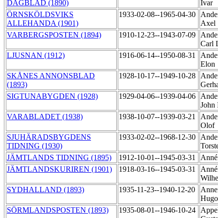
DAGBLAD (1890)
Ivar
ÖRNSKÖLDSVIKS
1933-02-08--1965-04-30
Ander
ALLEHANDA (1901)
Axel
VARBERGSPOSTEN (1894)
1910-12-23--1943-07-09
Ander
Carl 
LJUSNAN (1912)
1916-06-14--1950-08-31
Ander
Elon
SKÅNES ANNONSBLAD
1928-10-17--1949-10-28
Ander
(1893)
Gerh
SIGTUNABYGDEN (1928)
1929-04-06--1939-04-06
Ander
John 
VARABLADET (1938)
1938-10-07--1939-03-21
Ander
Olof
SJUHÄRADSBYGDENS
1933-02-02--1968-12-30
Ander
TIDNING (1930)
Tors
JÄMTLANDS TIDNING (1895)
1912-10-01--1945-03-31
Annér
JÄMTLANDSKURIREN (1901)
1918-03-16--1945-03-31
Annér
Wilh
SYDHALLAND (1893)
1935-11-23--1940-12-20
Anner
Hug
SÖRMLANDSPOSTEN (1893)
1935-08-01--1946-10-24
Appel