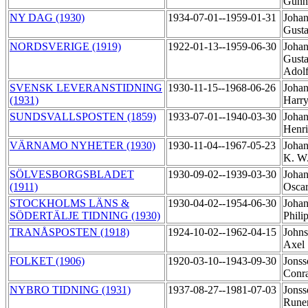
Gunn
NY DAG (1930)
1934-07-01--1959-01-31
Johan
Gust
NORDSVERIGE (1919)
1922-01-13--1959-06-30
Johan
Gust
Adol
SVENSK LEVERANSTIDNING
1930-11-15--1968-06-26
Johan
(1931)
Harr
SUNDSVALLSPOSTEN (1859)
1933-07-01--1940-03-30
Johan
Henr
VÄRNAMO NYHETER (1930)
1930-11-04--1967-05-23
Johan
K. W
SÖLVESBORGSBLADET
1930-09-02--1939-03-30
Johan
(1911)
Osca
STOCKHOLMS LÄNS &
1930-04-02--1954-06-30
Johan
SÖDERTÄLJE TIDNING (1930)
Phili
TRANÅSPOSTEN (1918)
1924-10-02--1962-04-15
Johns
Axel
FOLKET (1906)
1920-03-10--1943-09-30
Jonss
Conr
NYBRO TIDNING (1931)
1937-08-27--1981-07-03
Jonss
Rune