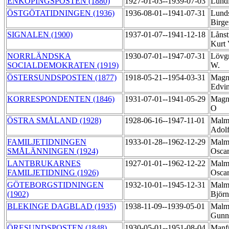
ENKÖPINGSPOSTEN (1880)
1927-01-03--1939-07-03
Lundi
ÖSTGÖTATIDNINGEN (1936)
1936-08-01--1941-07-31
Lund
Birg
SIGNALEN (1900)
1937-01-07--1941-12-18
Lånst
Kurt
NORRLÄNDSKA
1930-07-01--1947-07-31
Lövgr
SOCIALDEMOKRATEN (1919)
W.
ÖSTERSUNDSPOSTEN (1877)
1918-05-21--1954-03-31
Magn
Edvi
KORRESPONDENTEN (1846)
1931-07-01--1941-05-29
Magn
O
ÖSTRA SMÅLAND (1928)
1928-06-16--1947-11-01
Malm
Adol
FAMILJETIDNINGEN
1933-01-28--1962-12-29
Malm
SMÅLÄNNINGEN (1924)
Osca
LANTBRUKARNES
1927-01-01--1962-12-22
Malm
FAMILJETIDNING (1926)
Osca
GÖTEBORGSTIDNINGEN
1932-10-01--1945-12-31
Malm
(1902)
Björ
BLEKINGE DAGBLAD (1935)
1938-11-09--1939-05-01
Malm
Gunn
ÖRESUNDSPOSTEN (1848)
1930-05-01--1951-08-04
Manf