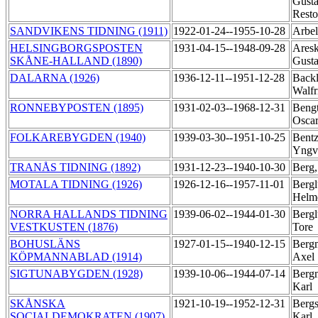
Gusta
Rest
SANDVIKENS TIDNING (1911)
1922-01-24--1955-10-28
Arbel
HELSINGBORGSPOSTEN
1931-04-15--1948-09-28
Ares
SKÅNE-HALLAND (1890)
Gust
DALARNA (1926)
1936-12-11--1951-12-28
Back
Walf
RONNEBYPOSTEN (1895)
1931-02-03--1968-12-31
Bengt
Osca
FOLKAREBYGDEN (1940)
1939-03-30--1951-10-25
Bentz
Yng
TRANÅS TIDNING (1892)
1931-12-23--1940-10-30
Berg,
MOTALA TIDNING (1926)
1926-12-16--1957-11-01
Bergl
Helm
NORRA HALLANDS TIDNING
1939-06-02--1944-01-30
Bergl
VESTKUSTEN (1876)
Tore
BOHUSLÄNS
1927-01-15--1940-12-15
Berg
KÖPMANNABLAD (1914)
Axel
SIGTUNABYGDEN (1928)
1939-10-06--1944-07-14
Berg
Karl
SKÅNSKA
1921-10-19--1952-12-31
Bergs
SOCIALDEMOKRATEN (1907)
Karl