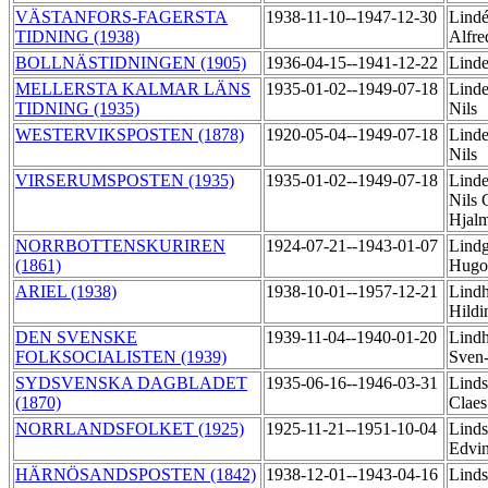
VÄSTANFORS-FAGERSTA
1938-11-10--1947-12-30
Lindé
TIDNING (1938)
Alfr
BOLLNÄSTIDNINGEN (1905)
1936-04-15--1941-12-22
Linde
MELLERSTA KALMAR LÄNS
1935-01-02--1949-07-18
Linde
TIDNING (1935)
Nils
WESTERVIKSPOSTEN (1878)
1920-05-04--1949-07-18
Linde
Nils
VIRSERUMSPOSTEN (1935)
1935-01-02--1949-07-18
Linde
Nils 
Hjal
NORRBOTTENSKURIREN
1924-07-21--1943-01-07
Lindg
(1861)
Hug
ARIEL (1938)
1938-10-01--1957-12-21
Lind
Hild
DEN SVENSKE
1939-11-04--1940-01-20
Lind
FOLKSOCIALISTEN (1939)
Sven
SYDSVENSKA DAGBLADET
1935-06-16--1946-03-31
Linds
(1870)
Clae
NORRLANDSFOLKET (1925)
1925-11-21--1951-10-04
Linds
Edvi
HÄRNÖSANDSPOSTEN (1842)
1938-12-01--1943-04-16
Linds