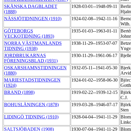
SKÅNSKA DAGBLADET
1928-03-01--1948-09-11
Berli
(1888)
Hjal
NÄSSJÖTIDNINGEN (1910)
1924-02-08--1942-11-16
Bernd
Wilh
GÖTEBORGS
1935-01-03--1963-01-11
Berté
VECKOTIDNING (1893)
John
NORRA VÄSTMANLANDS
1938-11-29--1953-07-07
Betze
TIDNING (1938)
Yng
JORDBRUKARNAS
1930-11-29--1961-06-17
Bjell
FÖRENINGSBLAD (1931)
OSKARSHAMNSTIDNINGEN
1932-05-11--1941-05-30
Bjerk
(1880)
Arvi
MARIESTADSTIDNINGEN
1924-01-02--1958-06-30
Björc
(1924)
Gott
BRAND (1898)
1919-02-22--1939-12-15
Björk
C.J.
BOHUSLÄNINGEN (1878)
1919-03-28--1946-07-17
Björ
Sten
LIDINGÖ TIDNING (1910)
1928-04-04--1941-11-29
Blom
Link
SALTSJÖBADEN (1908)
1930-07-04--1941-11-29
Blom