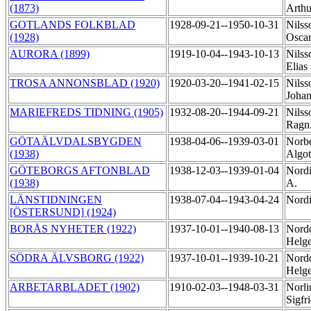
(1873)
Arth
GOTLANDS FOLKBLAD
1928-09-21--1950-10-31
Nilss
(1928)
Osca
AURORA (1899)
1919-10-04--1943-10-13
Nilss
Elias
TROSA ANNONSBLAD (1920)
1920-03-20--1941-02-15
Nilss
Joha
MARIEFREDS TIDNING (1905)
1932-08-20--1944-09-21
Nilss
Ragn
GÖTAÄLVDALSBYGDEN
1938-04-06--1939-03-01
Norbe
(1938)
Algo
GÖTEBORGS AFTONBLAD
1938-12-03--1939-01-04
Nordi
(1938)
A.
LÄNSTIDNINGEN
1938-07-04--1943-04-24
Nordi
[ÖSTERSUND] (1924)
BORÅS NYHETER (1922)
1937-10-01--1940-08-13
Nordq
Helg
SÖDRA ÄLVSBORG (1922)
1937-10-01--1939-10-21
Nordq
Helg
ARBETARBLADET (1902)
1910-02-03--1948-03-31
Norli
Sigfr