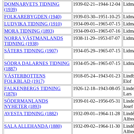
DOMNARVETS TIDNING
1939-02-21--1944-12-04
Lidm
(1939)
FOLKAREBYGDEN (1940)
1939-03-30--1951-10-25
Lidm
LUDVIKA TIDNING (1910)
1934-09-01--1965-07-15
Lidm
MORA TIDNING (1893)
1934-09-03--1965-07-16
Lidm
NORRA VÄSTMANLANDS
1938-11-29--1953-07-07
Lidm
TIDNING (1938)
SÄTERS TIDNING (1907)
1934-05-29--1965-07-15
Lidm
SÖDRA DALARNES TIDNING
1934-05-26--1965-07-15
Lidm
(1887)
VÄSTERBOTTENS
1918-05-24--1943-01-23
Lindb
FOLKBLAD (1917)
Elof
FALKENBERGS TIDNING
1926-12-18--1943-08-05
Linde
(1876)
Lars
SÖDERMANLANDS
1939-01-02--1956-05-31
Linde
NYHETER (1893)
Josef
AVESTA TIDNING (1882)
1932-09-01--1964-11-28
Lindé
Alfr
SALA ALLEHANDA (1880)
1932-09-02--1964-11-30
Lindé
Alfr