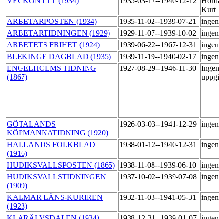
VECKONYTT (1934)
1935-03-17--1940-12-12
Hörda
Kurt
ARBETARPOSTEN (1934)
1935-11-02--1939-07-21
ingen
ARBETARTIDNINGEN (1929)
1929-11-07--1939-10-02
ingen
ARBETETS FRIHET (1924)
1939-06-22--1967-12-31
ingen
BLEKINGE DAGBLAD (1935)
1939-11-19--1940-02-17
ingen
ENGELHOLMS TIDNING
1927-08-29--1946-11-30
Ingen
(1867)
uppgi
GÖTALANDS
1926-03-03--1941-12-29
ingen
KÖPMANNATIDNING (1920)
HALLANDS FOLKBLAD
1938-01-12--1940-12-31
ingen
(1916)
HUDIKSVALLSPOSTEN (1865)
1938-11-08--1939-06-10
ingen
HUDIKSVALLSTIDNINGEN
1937-10-02--1939-07-08
ingen
(1909)
KALMAR LÄNS-KURIREN
1932-11-03--1941-05-31
ingen
(1923)
KLARÄLVSDALEN (1934)
1938-12-31--1939-01-07
ingen