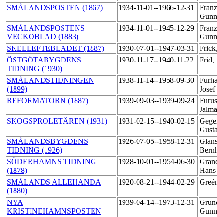
SMÅLANDSPOSTEN (1867)
1934-11-01--1966-12-31
Franz
Gunn
SMÅLANDSPOSTENS
1934-11-01--1945-12-29
Franz
VECKOBLAD (1883)
Gunn
SKELLEFTEBLADET (1887)
1930-07-01--1947-03-31
Frick
ÖSTGÖTABYGDENS
1930-11-17--1940-11-22
Frid,
TIDNING (1930)
SMÅLANDSTIDNINGEN
1938-11-14--1958-09-30
Furh
(1899)
Josef
REFORMATORN (1887)
1939-09-03--1939-09-24
Furus
Jalm
SKOGSPROLETÄREN (1931)
1931-02-15--1940-02-15
Geger
Gust
SMÅLANDSBYGDENS
1926-07-05--1958-12-31
Glans
TIDNING (1926)
Bern
SÖDERHAMNS TIDNING
1928-10-01--1954-06-30
Grand
(1878)
Han
SMÅLANDS ALLEHANDA
1920-08-21--1944-02-29
Greén
(1880)
NYA
1939-04-14--1973-12-31
Grund
KRISTINEHAMNSPOSTEN
Gunn