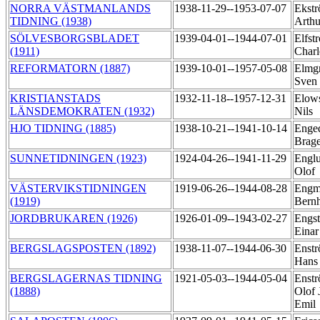
NORRA VÄSTMANLANDS
1938-11-29--1953-07-07
Ekstr
TIDNING (1938)
Arth
SÖLVESBORGSBLADET
1939-04-01--1944-07-01
Elfst
(1911)
Char
REFORMATORN (1887)
1939-10-01--1957-05-08
Elmg
Sven
KRISTIANSTADS
1932-11-18--1957-12-31
Elow
LÄNSDEMOKRATEN (1932)
Nils
HJO TIDNING (1885)
1938-10-21--1941-10-14
Enged
Brag
SUNNETIDNINGEN (1923)
1924-04-26--1941-11-29
Engl
Olof
VÄSTERVIKSTIDNINGEN
1919-06-26--1944-08-28
Engm
(1919)
Bern
JORDBRUKAREN (1926)
1926-01-09--1943-02-27
Engs
Eina
BERGSLAGSPOSTEN (1892)
1938-11-07--1944-06-30
Enstr
Han
BERGSLAGERNAS TIDNING
1921-05-03--1944-05-04
Enstr
(1888)
Olof 
Emil