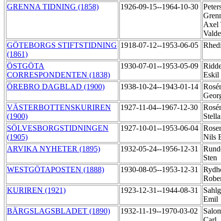
GRENNA TIDNING (1858)
1926-09-15--1964-10-30
Peter
Grenn
Axel
Vald
GÖTEBORGS STIFTSTIDNING
1918-07-12--1953-06-05
Rhedi
(1861)
ÖSTGÖTA
1930-07-01--1953-05-09
Ridde
CORRESPONDENTEN (1838)
Eskil
ÖREBRO DAGBLAD (1900)
1938-10-24--1943-01-14
Rosén
Geor
VÄSTERBOTTENSKURIREN
1927-11-04--1967-12-30
Rosé
(1900)
Stell
SÖLVESBORGSTIDNINGEN
1927-10-01--1953-06-04
Rose
(1905)
Nils 
ARVIKA NYHETER (1895)
1932-05-24--1956-12-31
Rundq
Sten
WESTGÖTAPOSTEN (1888)
1930-08-05--1953-12-31
Rydh
Robe
KURIREN (1921)
1923-12-31--1944-08-31
Sahlg
Emil
BÄRGSLAGSBLADET (1890)
1932-11-19--1970-03-02
Salo
Carl