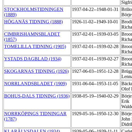
Sigfr
STOCKHOLMSTIDNINGEN
1937-04-22--1948-01-31
Brilio
(1889)
Börj
HÖGANÄS TIDNING (1888)
1926-11-02--1949-10-01
Brodi
Rich
CIMBRISHAMNSBLADET
1937-02-01--1939-03-05
Broo
(1857)
Rich
TOMELILLA TIDNING (1905)
1937-02-01--1939-02-28
Broo
Rich
YSTADS DAGBLAD (1934)
1937-02-01--1939-02-27
Broo
Rich
SKOGARNAS TIDNING (1926)
1927-06-03--1951-12-28
Brüg
Lenn
NORRLANDSBLADET (1909)
1931-06-04--1953-11-05
Bäck
Olof
BOHUS-DALS TIDNING (1936)
1938-05-19--1940-02-29
Börje
Erik
Wald
NORRKÖPINGS TIDNINGAR
1929-05-16--1950-12-30
Börje
(1787)
John 
Didr
KLARÄLVSDALEN (1934)
1939-05-06--1939-11-11
Carls