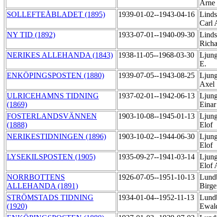
Arne
SOLLEFTEÅBLADET (1895)
1939-01-02--1943-04-16
Linds
Carl
NY TID (1892)
1933-07-01--1940-09-30
Linds
Rich
NERIKES ALLEHANDA (1843)
1938-11-05--1968-03-30
Ljung
E.
ENKÖPINGSPOSTEN (1880)
1939-07-05--1943-08-25
Ljung
Axel
ULRICEHAMNS TIDNING
1937-02-01--1942-06-13
Ljung
(1869)
Eina
FOSTERLANDSVÄNNEN
1903-10-08--1945-01-13
Ljung
(1888)
Elof
NERIKESTIDNINGEN (1896)
1903-10-02--1944-06-30
Ljung
Elof
LYSEKILSPOSTEN (1905)
1935-09-27--1941-03-14
Ljung
Elof 
NORRBOTTENS
1926-07-05--1951-10-13
Lund
ALLEHANDA (1891)
Birg
STRÖMSTADS TIDNING
1934-01-04--1952-11-13
Lund
(1920)
Ewal