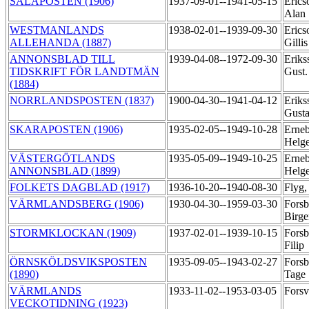
SALAPOSTEN (1906)
1937-09-01--1941-05-15
Erics
Alan
WESTMANLANDS
1938-02-01--1939-09-30
Erics
ALLEHANDA (1887)
Gilli
ANNONSBLAD TILL
1939-04-08--1972-09-30
Eriks
TIDSKRIFT FÖR LANDTMÄN
Gust
(1884)
NORRLANDSPOSTEN (1837)
1900-04-30--1941-04-12
Eriks
Gust
SKARAPOSTEN (1906)
1935-02-05--1949-10-28
Erneb
Helg
VÄSTERGÖTLANDS
1935-05-09--1949-10-25
Erneb
ANNONSBLAD (1899)
Helg
FOLKETS DAGBLAD (1917)
1936-10-20--1940-08-30
Flyg,
VÄRMLANDSBERG (1906)
1930-04-30--1959-03-30
Forsb
Birg
STORMKLOCKAN (1909)
1937-02-01--1939-10-15
Forsb
Filip
ÖRNSKÖLDSVIKSPOSTEN
1935-09-05--1943-02-27
Forsb
(1890)
Tage
VÄRMLANDS
1933-11-02--1953-03-05
Forsv
VECKOTIDNING (1923)