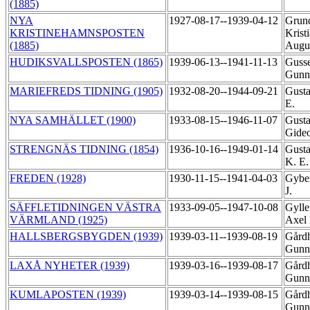
(1885)
NYA
1927-08-17--1939-04-12
Grund
KRISTINEHAMNSPOSTEN
Krist
(1885)
Augu
HUDIKSVALLSPOSTEN (1865)
1939-06-13--1941-11-13
Gusse
Gunn
MARIEFREDS TIDNING (1905)
1932-08-20--1944-09-21
Gusta
E.
NYA SAMHÄLLET (1900)
1933-08-15--1946-11-07
Gusta
Gide
STRENGNÄS TIDNING (1854)
1936-10-16--1949-01-14
Gusta
K. E
FREDEN (1928)
1930-11-15--1941-04-03
Gyber
J.
SÄFFLETIDNINGEN VÄSTRA
1933-09-05--1947-10-08
Gylle
VÄRMLAND (1925)
Axel
HALLSBERGSBYGDEN (1939)
1939-03-11--1939-08-19
Gård
Gunn
LAXÅ NYHETER (1939)
1939-03-16--1939-08-17
Gård
Gunn
KUMLAPOSTEN (1939)
1939-03-14--1939-08-15
Gård
Gunn