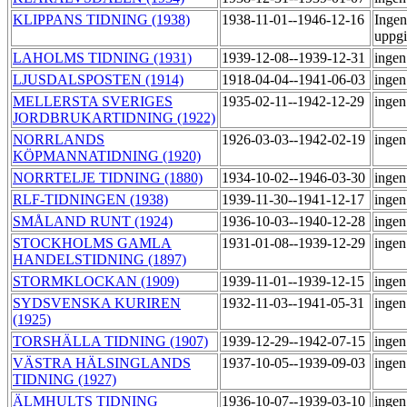
KLIPPANS TIDNING (1938)
1938-11-01--1946-12-16
Ingen
uppgi
LAHOLMS TIDNING (1931)
1939-12-08--1939-12-31
ingen
LJUSDALSPOSTEN (1914)
1918-04-04--1941-06-03
ingen
MELLERSTA SVERIGES
1935-02-11--1942-12-29
ingen
JORDBRUKARTIDNING (1922)
NORRLANDS
1926-03-03--1942-02-19
ingen
KÖPMANNATIDNING (1920)
NORRTELJE TIDNING (1880)
1934-10-02--1946-03-30
ingen
RLF-TIDNINGEN (1938)
1939-11-30--1941-12-17
ingen
SMÅLAND RUNT (1924)
1936-10-03--1940-12-28
ingen
STOCKHOLMS GAMLA
1931-01-08--1939-12-29
ingen
HANDELSTIDNING (1897)
STORMKLOCKAN (1909)
1939-11-01--1939-12-15
ingen
SYDSVENSKA KURIREN
1932-11-03--1941-05-31
ingen
(1925)
TORSHÄLLA TIDNING (1907)
1939-12-29--1942-07-15
ingen
VÄSTRA HÄLSINGLANDS
1937-10-05--1939-09-03
ingen
TIDNING (1927)
ÄLMHULTS TIDNING
1936-10-07--1939-03-10
ingen