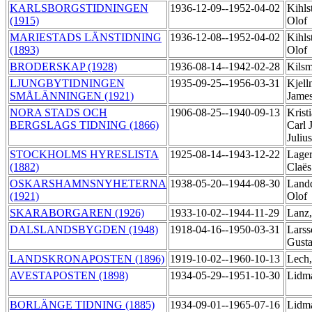
KARLSBORGSTIDNINGEN
1936-12-09--1952-04-02
Kihls
(1915)
Olof
MARIESTADS LÄNSTIDNING
1936-12-08--1952-04-02
Kihls
(1893)
Olof
BRODERSKAP (1928)
1936-08-14--1942-02-28
Kilsm
LJUNGBYTIDNINGEN
1935-09-25--1956-03-31
Kjell
SMÅLÄNNINGEN (1921)
Jame
NORA STADS OCH
1906-08-25--1940-09-13
Krist
BERGSLAGS TIDNING (1866)
Carl 
Juliu
STOCKHOLMS HYRESLISTA
1925-08-14--1943-12-22
Lager
(1882)
Claës
OSKARSHAMNSNYHETERNA
1938-05-20--1944-08-30
Landq
(1921)
Olof
SKARABORGAREN (1926)
1933-10-02--1944-11-29
Lanz,
DALSLANDSBYGDEN (1948)
1918-04-16--1950-03-31
Larss
Gust
LANDSKRONAPOSTEN (1896)
1919-10-02--1960-10-13
Lech
AVESTAPOSTEN (1898)
1934-05-29--1951-10-30
Lidm
BORLÄNGE TIDNING (1885)
1934-09-01--1965-07-16
Lidm