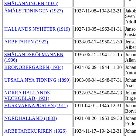
SMÅLÄNNINGEN (1935)
ÅMÅLSTIDNINGEN (1927)
1927-11-08--1942-12-21
Jakob
Sven 
Adol
HALLANDS NYHETER (1919)
1927-10-05--1963-01-31
Janso
Gusta
ARBETAREN (1922)
1928-09-17--1950-12-30
Jense
Albe
SMÅLANDSKÖPMANNEN
1936-06-15--1941-12-15
Johan
(1936)
Alla
KRONOBERGAREN (1934)
1934-06-09--1944-11-30
Johan
Anto
UPSALA NYA TIDNING (1890)
1903-06-04--1948-07-31
Johan
Axel
NORRA HALLANDS
1932-07-15--1940-04-23
Johan
VECKOBLAD (1921)
Birg
HUSKVARNAPOSTEN (1911)
1911-04-01--1946-12-31
Johan
Botv
NORDHALLAND (1883)
1921-08-26--1953-09-30
Johan
Frido
ARBETAREKURIREN (1926)
1934-11-17--1942-12-31
Johan