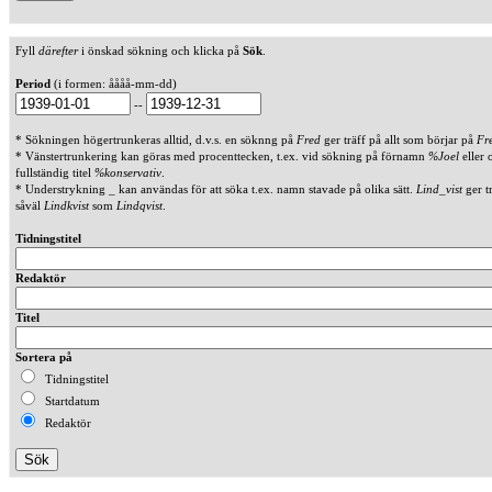
Fyll
därefter
i önskad sökning och klicka på
Sök
.
Period
(i formen: åååå-mm-dd)
--
* Sökningen högertrunkeras alltid, d.v.s. en söknng på
Fred
ger träff på allt som börjar på
Fr
* Vänstertrunkering kan göras med procenttecken, t.ex. vid sökning på förnamn
%Joel
eller 
fullständig titel
%konservativ
.
* Understrykning _ kan användas för att söka t.ex. namn stavade på olika sätt.
Lind_vist
ger t
såväl
Lindkvist
som
Lindqvist
.
Tidningstitel
Redaktör
Titel
Sortera på
Tidningstitel
Startdatum
Redaktör