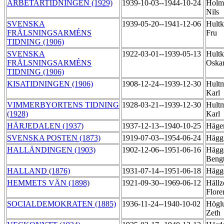
ARBETARTIDNINGEN (1929)
1939-10-03--1944-10-24
Holm
Nils
SVENSKA
1939-05-20--1941-12-06
Hultk
FRÄLSNINGSARMÉNS
Fru
TIDNING (1906)
SVENSKA
1922-03-01--1939-05-13
Hultk
FRÄLSNINGSARMÉNS
Oska
TIDNING (1906)
KISATIDNINGEN (1906)
1908-12-24--1939-12-30
Hult
Karl
VIMMERBYORTENS TIDNING
1928-03-21--1939-12-30
Hult
(1928)
Karl
HÄRJEDALEN (1937)
1937-12-13--1940-10-25
Häger
SVENSKA POSTEN (1873)
1919-07-03--1954-06-24
Hägg,
HALLÄNDINGEN (1903)
1902-12-06--1951-06-16
Hägg
Beng
HALLAND (1876)
1931-07-14--1951-06-18
Hägg
HEMMETS VÄN (1898)
1921-09-30--1969-06-12
Hällz
Flore
SOCIALDEMOKRATEN (1885)
1936-11-24--1940-10-02
Högl
Zeth