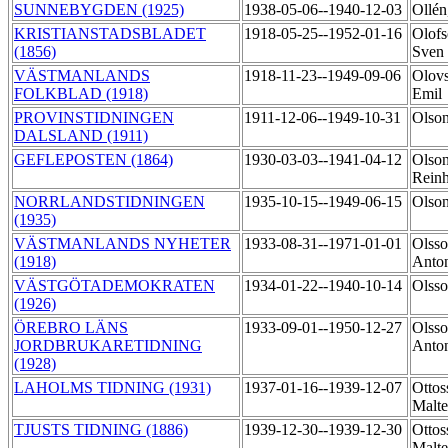
SUNNEBYGDEN (1925)
1938-05-06--1940-12-03
Ollén
KRISTIANSTADSBLADET
1918-05-25--1952-01-16
Olofs
(1856)
Sven
VÄSTMANLANDS
1918-11-23--1949-09-06
Olov
FOLKBLAD (1918)
Emil
PROVINSTIDNINGEN
1911-12-06--1949-10-31
Olso
DALSLAND (1911)
GEFLEPOSTEN (1864)
1930-03-03--1941-04-12
Olson
Rein
NORRLANDSTIDNINGEN
1935-10-15--1949-06-15
Olso
(1935)
VÄSTMANLANDS NYHETER
1933-08-31--1971-01-01
Olsso
(1918)
Anto
VÄSTGÖTADEMOKRATEN
1934-01-22--1940-10-14
Olsso
(1926)
ÖREBRO LÄNS
1933-09-01--1950-12-27
Olsso
JORDBRUKARETIDNING
Anto
(1928)
LAHOLMS TIDNING (1931)
1937-01-16--1939-12-07
Ottos
Malt
TJUSTS TIDNING (1886)
1939-12-30--1939-12-30
Ottos
Malt