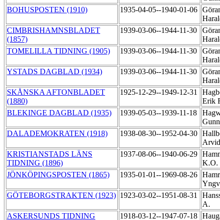
BOHUSPOSTEN (1910)
1935-04-05--1940-01-06
Göra
Hara
CIMBRISHAMNSBLADET
1939-03-06--1944-11-30
Göra
(1857)
Hara
TOMELILLA TIDNING (1905)
1939-03-06--1944-11-30
Göra
Hara
YSTADS DAGBLAD (1934)
1939-03-06--1944-11-30
Göra
Hara
SKÅNSKA AFTONBLADET
1925-12-29--1949-12-31
Hagb
(1880)
Erik 
BLEKINGE DAGBLAD (1935)
1939-05-03--1939-11-18
Hagw
Gunn
DALADEMOKRATEN (1918)
1938-08-30--1952-04-30
Hallb
Arvi
KRISTIANSTADS LÄNS
1937-08-06--1940-06-29
Hamm
TIDNING (1896)
K.O.
JÖNKÖPINGSPOSTEN (1865)
1935-01-01--1969-08-26
Hamr
Yng
GÖTEBORGSTRAKTEN (1923)
1923-03-02--1951-08-31
Hanss
A.
ASKERSUNDS TIDNING
1918-03-12--1947-07-18
Haug