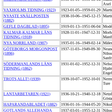
Axel
VAXHOLMS TIDNING (1923)
1923-01-05--1959-01-29
Marti
NYASTE SNÄLLPOSTEN
1938-10-06--1945-12-15
Mart
(1882)
GEFLE DAGBLAD (1895)
1919-01-13--1951-06-04
Modén
KALMAR-KALMAR LÄNS
1928-11-01--1947-12-31
Morh
TIDNING (1918)
Manf
NYA NORRLAND (1907)
1935-01-16--1949-02-14
Mäler
GÖTEBORGS MORGONPOST
1937-11-03--1949-09-30
Nean
(1896)
Nilss
Sanfr
SÖDERMANLANDS LÄNS
1931-01-02--1952-12-31
Nelso
TIDNING (1862)
Hjal
Enge
TROTS ALLT! (1939)
1939-10-07--1952-10-01
Nerm
Ture
LANTARBETAREN (1921)
1936-10-21--1940-12-18
Netzé
Göst
HAPARANDABLADET (1882)
1936-01-16--1944-05-20
Niku
GOTLANDS ALLEHANDA
1937-03-01--1955-12-31
Nilss