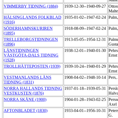
VIMMERBY TIDNING (1884)
1939-12-30--1940-09-27
Ottos
Malt
HÄLSINGLANDS FOLKBLAD
1935-01-02--1947-02-24
Palm,
(1916)
SÖDERHAMNSKURIREN
1918-08-09--1947-02-24
Palm,
(1895)
TRELLEBORGSTIDNINGEN
1913-05-05--1954-12-31
Palmq
(1896)
Gust
LÄNSTIDNINGEN
1938-12-01--1940-01-30
Pehrs
VÄSTGÖTA-DALS TIDNING
Erns
(1928)
TROLLHÄTTEPOSTEN (1939)
1939-10-24--1940-01-29
Pehrs
Erns
VESTMANLANDS LÄNS
1908-04-02--1948-10-14
Pers,
TIDNING (1831)
NORRA HALLANDS TIDNING
1937-01-18--1939-05-31
Persl
VESTKUSTEN (1876)
Halva
NORRA SKÅNE (1900)
1904-01-28--1943-02-25
Perss
Axel
AFTONBLADET (1830)
1933-04-01--1956-10-31
Peter
G.