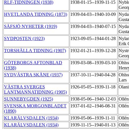
RLF-TIDNINGEN (1938)
1938-01-15--1939-11-15
Nybl
Geor
HVETLANDA TIDNING (1873)
1939-04-03--1940-10-09
Nyda
Gust
SÄFSJÖ NYHETER (1919)
1939-04-03--1940-07-15
Nyda
Gust
SYDPOSTEN (1923)
1923-09-05--1944-01-28
Nylan
Erik
TORSHÄLLA TIDNING (1907)
1932-01-21--1939-12-28
Nyst
Geor
GÖTEBORGS AFTONBLAD
1939-03-08--1939-03-10
Ohlss
(1938)
Henr
SYDVÄSTRA SKÅNE (1937)
1937-10-11--1940-04-28
Ohlss
Lars
VÄSTRA SVERGES
1926-05-05--1939-11-18
Olani
LANTMANNATIDNING (1905)
SUNNEBYGDEN (1925)
1938-05-06--1940-12-03
Ollé
SVENSKA MORGONBLADET
1937-01-02--1946-08-31
Ollén
(1890)
KLARÄLVSDALEN (1934)
1939-05-06--1939-11-11
Ollén
KLARÄLVSDALEN (1934)
1939-11-15--1940-01-13
Ollén