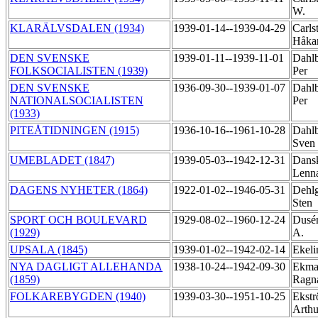
W.
KLARÄLVSDALEN (1934)
1939-01-14--1939-04-29
Carlst
Håk
DEN SVENSKE
1939-01-11--1939-11-01
Dahlb
FOLKSOCIALISTEN (1939)
Per
DEN SVENSKE
1936-09-30--1939-01-07
Dahlb
NATIONALSOCIALISTEN
Per
(1933)
PITEÅTIDNINGEN (1915)
1936-10-16--1961-10-28
Dahlb
Sven
UMEBLADET (1847)
1939-05-03--1942-12-31
Dans
Lenn
DAGENS NYHETER (1864)
1922-01-02--1946-05-31
Dehlg
Sten
SPORT OCH BOULEVARD
1929-08-02--1960-12-24
Dusén
(1929)
A.
UPSALA (1845)
1939-01-02--1942-02-14
Ekeli
NYA DAGLIGT ALLEHANDA
1938-10-24--1942-09-30
Ekma
(1859)
Ragn
FOLKAREBYGDEN (1940)
1939-03-30--1951-10-25
Ekstr
Arth