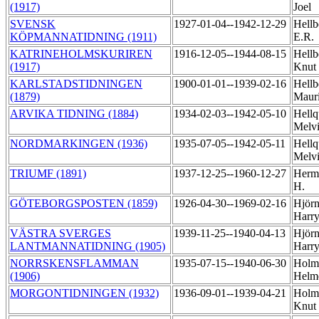
(1917)
Joel
SVENSK
1927-01-04--1942-12-29
Hellb
KÖPMANNATIDNING (1911)
E.R.
KATRINEHOLMSKURIREN
1916-12-05--1944-08-15
Hellb
(1917)
Knut
KARLSTADSTIDNINGEN
1900-01-01--1939-02-16
Hellb
(1879)
Maur
ARVIKA TIDNING (1884)
1934-02-03--1942-05-10
Hellq
Melv
NORDMARKINGEN (1936)
1935-07-05--1942-05-11
Hellq
Melv
TRIUMF (1891)
1937-12-25--1960-12-27
Herm
H.
GÖTEBORGSPOSTEN (1859)
1926-04-30--1969-02-16
Hjörn
Harr
VÄSTRA SVERGES
1939-11-25--1940-04-13
Hjörn
LANTMANNATIDNING (1905)
Harr
NORRSKENSFLAMMAN
1935-07-15--1940-06-30
Holm
(1906)
Helm
MORGONTIDNINGEN (1932)
1936-09-01--1939-04-21
Holm
Knut