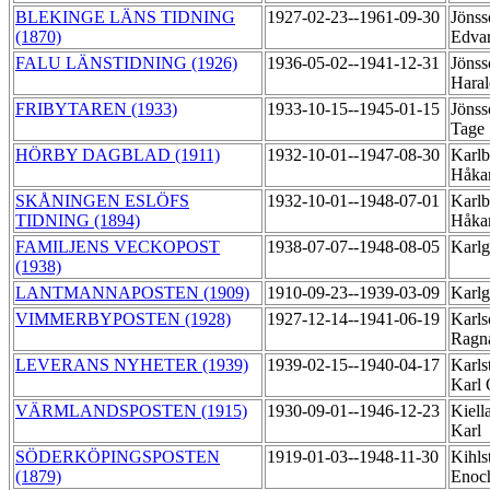
BLEKINGE LÄNS TIDNING
1927-02-23--1961-09-30
Jönss
(1870)
Edva
FALU LÄNSTIDNING (1926)
1936-05-02--1941-12-31
Jönss
Hara
FRIBYTAREN (1933)
1933-10-15--1945-01-15
Jönss
Tage
HÖRBY DAGBLAD (1911)
1932-10-01--1947-08-30
Karlb
Håk
SKÅNINGEN ESLÖFS
1932-10-01--1948-07-01
Karlb
TIDNING (1894)
Håk
FAMILJENS VECKOPOST
1938-07-07--1948-08-05
Karlg
(1938)
LANTMANNAPOSTEN (1909)
1910-09-23--1939-03-09
Karlg
VIMMERBYPOSTEN (1928)
1927-12-14--1941-06-19
Karls
Ragn
LEVERANS NYHETER (1939)
1939-02-15--1940-04-17
Karls
Karl
VÄRMLANDSPOSTEN (1915)
1930-09-01--1946-12-23
Kiell
Karl
SÖDERKÖPINGSPOSTEN
1919-01-03--1948-11-30
Kihls
(1879)
Enoc