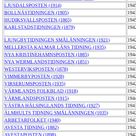
LJUSDALSPOSTEN (1914)
194
BOLLNÄSTIDNINGEN (1905)
194
HUDIKSVALLSPOSTEN (1865)
194
KARLSTADSTIDNINGEN (1879)
194
LJUNGBYTIDNINGEN SMÅLÄNNINGEN (1921)
194
MELLERSTA KALMAR LÄNS TIDNING (1935)
194
NYA KRISTINEHAMNSPOSTEN (1885)
194
NYA WERMLANDSTIDNINGEN (1851)
194
WESTERVIKSPOSTEN (1878)
194
VIMMERBYPOSTEN (1928)
194
VIRSERUMSPOSTEN (1935)
194
VÄRMLANDS FOLKBLAD (1918)
194
VÄRMLANDSPOSTEN (1915)
194
VÄSTRA HÄLSINGLANDS TIDNING (1927)
194
ÄLMHULTS TIDNING SMÅLÄNNINGEN (1935)
194
ARBETARFOLKET (1940)
194
AVESTA TIDNING (1882)
194
AVESTAPOSTEN (1898)
194