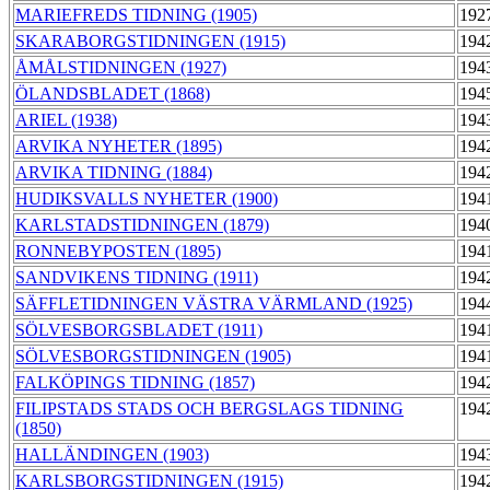
MARIEFREDS TIDNING (1905)
192
SKARABORGSTIDNINGEN (1915)
194
ÅMÅLSTIDNINGEN (1927)
194
ÖLANDSBLADET (1868)
194
ARIEL (1938)
194
ARVIKA NYHETER (1895)
194
ARVIKA TIDNING (1884)
194
HUDIKSVALLS NYHETER (1900)
194
KARLSTADSTIDNINGEN (1879)
194
RONNEBYPOSTEN (1895)
194
SANDVIKENS TIDNING (1911)
194
SÄFFLETIDNINGEN VÄSTRA VÄRMLAND (1925)
194
SÖLVESBORGSBLADET (1911)
194
SÖLVESBORGSTIDNINGEN (1905)
194
FALKÖPINGS TIDNING (1857)
194
FILIPSTADS STADS OCH BERGSLAGS TIDNING
194
(1850)
HALLÄNDINGEN (1903)
194
KARLSBORGSTIDNINGEN (1915)
194