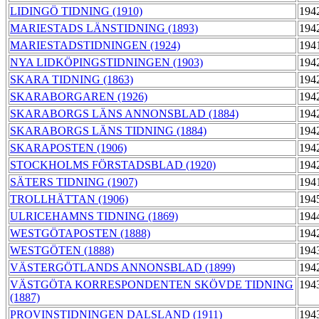
LIDINGÖ TIDNING (1910)
194
MARIESTADS LÄNSTIDNING (1893)
194
MARIESTADSTIDNINGEN (1924)
194
NYA LIDKÖPINGSTIDNINGEN (1903)
194
SKARA TIDNING (1863)
194
SKARABORGAREN (1926)
194
SKARABORGS LÄNS ANNONSBLAD (1884)
194
SKARABORGS LÄNS TIDNING (1884)
194
SKARAPOSTEN (1906)
194
STOCKHOLMS FÖRSTADSBLAD (1920)
194
SÄTERS TIDNING (1907)
194
TROLLHÄTTAN (1906)
194
ULRICEHAMNS TIDNING (1869)
194
WESTGÖTAPOSTEN (1888)
194
WESTGÖTEN (1888)
194
VÄSTERGÖTLANDS ANNONSBLAD (1899)
194
VÄSTGÖTA KORRESPONDENTEN SKÖVDE TIDNING
194
(1887)
PROVINSTIDNINGEN DALSLAND (1911)
194