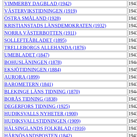
VIMMERBY DAGBLAD (1942)
194
VÄSTERVIKSTIDNINGEN (1919)
194
ÖSTRA SMÅLAND (1928)
194
KRISTIANSTADS LÄNSDEMOKRATEN (1932)
194
NORRA VÄSTERBOTTEN (1911)
194
SOLLEFTEÅBLADET (1895)
194
TRELLEBORGS ALLEHANDA (1876)
194
UMEBLADET (1847)
194
BOHUSLÄNINGEN (1878)
194
EKSJÖTIDNINGEN (1884)
194
AURORA (1899)
194
BAROMETERN (1841)
194
BLEKINGE LÄNS TIDNING (1870)
194
BORÅS TIDNING (1838)
194
DEGERFORS TIDNING (1925)
194
HUDIKSVALLS NYHETER (1900)
194
HUDIKSVALLSTIDNINGEN (1909)
194
HÄLSINGLANDS FOLKBLAD (1916)
194
HÄRNÖSANDSPOSTEN (1842)
194