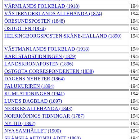
VÄRMLANDS FOLKBLAD (1918)
194
VÄSTERNORRLANDS ALLEHANDA (1874)
194
ÖRESUNDSPOSTEN (1848)
194
ÖSTGÖTEN (1874)
194
HELSINGBORGSPOSTEN SKÅNE-HALLAND (1890)
194
VÄSTMANLANDS FOLKBLAD (1918)
194
KARLSTADSTIDNINGEN (1879)
194
LANDSKRONAPOSTEN (1896)
194
ÖSTGÖTA CORRESPONDENTEN (1838)
194
DAGENS NYHETER (1864)
194
FALUKURIREN (1894)
194
KUMLATIDNINGEN (1941)
194
LUNDS DAGBLAD (1897)
194
NERIKES ALLEHANDA (1843)
194
NORRKÖPINGS TIDNINGAR (1787)
194
NY TID (1892)
194
NYA SAMHÄLLET (1900)
194
SKÅNSKA AFTONBLADET (1880)
194