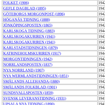
FOLKET (1906)
194
GEFLE DAGBLAD (1895)
194
GÖTEBORGS MORGONPOST (1896)
194
HÖGANÄS TIDNING (1888)
194
JÖNKÖPINGSPOSTEN (1865)
194
KARLSKOGA TIDNING (1883)
194
KARLSKOGAKURIREN (1941)
194
KARLSKOGAKURIREN (1941)
194
KARLSTADSTIDNINGEN (1879)
194
KATRINEHOLMSKURIREN (1917)
194
MORGONTIDNINGEN (1942)
194
NORRLANDSPOSTEN (1837)
194
NYA NORRLAND (1907)
194
NYA WERMLANDSTIDNINGEN (1851)
194
SMÅLANDS ALLEHANDA (1880)
194
SMÅLANDS FOLKBLAD (1901)
194
SUNDSVALLSPOSTEN (1859)
194
SVENSK LEVERANSTIDNING (1931)
194
UPSALA NYA TIDNING (1890)
194