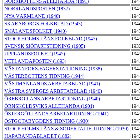
NORRBOTTENS ALLEHANDA (1891)
194
NORRLANDSPOSTEN (1837)
194
NYA VÄRMLAND (1940)
194
SKARABORGS FOLKBLAD (1943)
194
SMÅLANDSFOLKET (1940)
194
STOCKHOLMS LÄNS FOLKBLAD (1945)
194
SVENSK SJÖFARTSTIDNING (1905)
193
UPPLANDSFOLKET (1945)
194
VETLANDAPOSTEN (1893)
194
VÄSTANFORS-FAGERSTA TIDNING (1938)
194
VÄSTERBOTTENS TIDNING (1944)
194
VÄSTMANLANDS ARBETARBLAD (1941)
194
VÄSTRA SVERGES ARBETARBLAD (1940)
194
ÖREBRO LÄNS ARBETARTIDNING (1940)
194
ÖRNSKÖLDSVIKS ALLEHANDA (1901)
194
ÖSTERGÖTLANDS ARBETARTIDNING (1941)
194
ÖSTGÖTABYGDENS TIDNING (1930)
194
STOCKHOLMS LÄNS & SÖDERTÄLJE TIDNING (1930)
194
HAPARANDABLADET (1882)
194