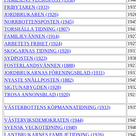
FRIBYTAREN (1933)
193
JORDBRUKAREN (1926)
192
NORRBOTTENSPOSTEN (1945)
194
TORSHÄLLA TIDNING (1907)
194
FAMILJEVÄNNEN (1914)
192
ARBETETS FRIHET (1924)
192
SKOGARNAS TIDNING (1926)
193
SYDPOSTEN (1923)
193
FOSTERLANDSVÄNNEN (1888)
192
JORDBRUKARNAS FÖRENINGSBLAD (1931)
193
NYASTE SNÄLLPOSTEN (1882)
194
SIGTUNABYGDEN (1928)
193
TROSA ANNONSBLAD (1920)
192
VÄSTERBOTTENS KÖPMANNATIDNING (1933)
193
VÄSTERVIKSDEMOKRATEN (1944)
194
SVENSK VECKOTIDNING (1940)
194
LANTBRUKARNES FAMILJETIDNING (1926)
194