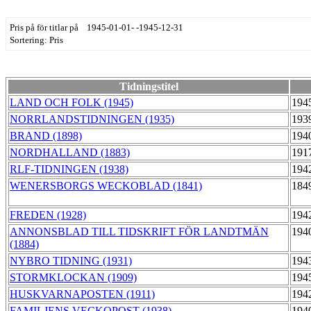
Pris på för titlar på 1945-01-01- -1945-12-31
Sortering: Pris
Tidningstitel
LAND OCH FOLK (1945)
194
NORRLANDSTIDNINGEN (1935)
193
BRAND (1898)
194
NORDHALLAND (1883)
191
RLF-TIDNINGEN (1938)
194
WENERSBORGS WECKOBLAD (1841)
184
FREDEN (1928)
194
ANNONSBLAD TILL TIDSKRIFT FÖR LANDTMÄN
194
(1884)
NYBRO TIDNING (1931)
194
STORMKLOCKAN (1909)
194
HUSKVARNAPOSTEN (1911)
194
FAMILJENS VECKOPOST (1938)
194