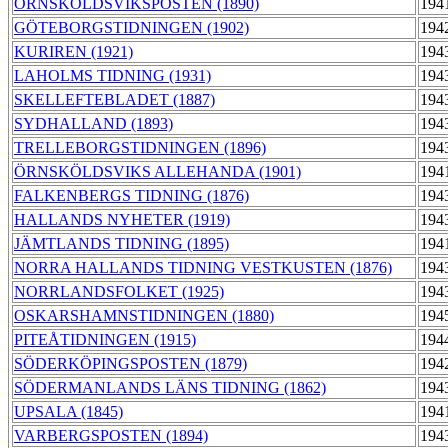
ÖRNSKÖLDSVIKSPOSTEN (1890)
194
GÖTEBORGSTIDNINGEN (1902)
194
KURIREN (1921)
194
LAHOLMS TIDNING (1931)
194
SKELLEFTEBLADET (1887)
194
SYDHALLAND (1893)
194
TRELLEBORGSTIDNINGEN (1896)
194
ÖRNSKÖLDSVIKS ALLEHANDA (1901)
194
FALKENBERGS TIDNING (1876)
194
HALLANDS NYHETER (1919)
194
JÄMTLANDS TIDNING (1895)
194
NORRA HALLANDS TIDNING VESTKUSTEN (1876)
194
NORRLANDSFOLKET (1925)
194
OSKARSHAMNSTIDNINGEN (1880)
194
PITEÅTIDNINGEN (1915)
194
SÖDERKÖPINGSPOSTEN (1879)
194
SÖDERMANLANDS LÄNS TIDNING (1862)
194
UPSALA (1845)
194
VARBERGSPOSTEN (1894)
194