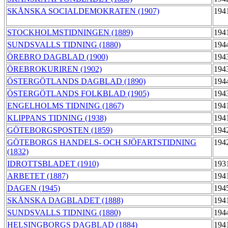
SKÅNSKA SOCIALDEMOKRATEN (1907)
194
STOCKHOLMSTIDNINGEN (1889)
194
SUNDSVALLS TIDNING (1880)
194
ÖREBRO DAGBLAD (1900)
194
ÖREBROKURIREN (1902)
194
ÖSTERGÖTLANDS DAGBLAD (1890)
194
ÖSTERGÖTLANDS FOLKBLAD (1905)
194
ENGELHOLMS TIDNING (1867)
194
KLIPPANS TIDNING (1938)
194
GÖTEBORGSPOSTEN (1859)
194
GÖTEBORGS HANDELS- OCH SJÖFARTSTIDNING
194
(1832)
IDROTTSBLADET (1910)
193
ARBETET (1887)
194
DAGEN (1945)
194
SKÅNSKA DAGBLADET (1888)
194
SUNDSVALLS TIDNING (1880)
194
HELSINGBORGS DAGBLAD (1884)
194