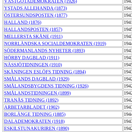
VÄSTGÖTADEMOKRATEN (1926)
194
YSTADS ALLEHANDA (1873)
194
ÖSTERSUNDSPOSTEN (1877)
194
HALLAND (1876)
194
HALLANDSPOSTEN (1857)
194
MELLERSTA SKÅNE (1911)
194
NORRLÄNDSKA SOCIALDEMOKRATEN (1919)
194
SÖDERMANLANDS NYHETER (1893)
194
HÖRBY DAGBLAD (1911)
194
NÄSSJÖTIDNINGEN (1910)
194
SKÅNINGEN ESLÖFS TIDNING (1894)
194
SMÅLANDS DAGBLAD (1929)
194
SMÅLANDSBYGDENS TIDNING (1926)
194
SMÅLANDSTIDNINGEN (1899)
194
TRANÅS TIDNING (1892)
194
ARBETARBLADET (1902)
194
BORLÄNGE TIDNING (1885)
194
DALADEMOKRATEN (1918)
194
ESKILSTUNAKURIREN (1890)
194