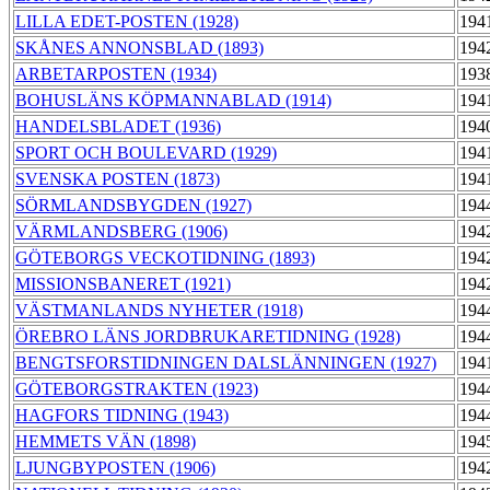
LILLA EDET-POSTEN (1928)
194
SKÅNES ANNONSBLAD (1893)
194
ARBETARPOSTEN (1934)
193
BOHUSLÄNS KÖPMANNABLAD (1914)
194
HANDELSBLADET (1936)
194
SPORT OCH BOULEVARD (1929)
194
SVENSKA POSTEN (1873)
194
SÖRMLANDSBYGDEN (1927)
194
VÄRMLANDSBERG (1906)
194
GÖTEBORGS VECKOTIDNING (1893)
194
MISSIONSBANERET (1921)
194
VÄSTMANLANDS NYHETER (1918)
194
ÖREBRO LÄNS JORDBRUKARETIDNING (1928)
194
BENGTSFORSTIDNINGEN DALSLÄNNINGEN (1927)
194
GÖTEBORGSTRAKTEN (1923)
194
HAGFORS TIDNING (1943)
194
HEMMETS VÄN (1898)
194
LJUNGBYPOSTEN (1906)
194