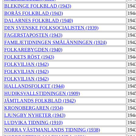
BLEKINGE FOLKBLAD (1943)
194
BORÅS FOLKBLAD (1943)
194
DALARNES FOLKBLAD (1940)
194
DEN SVENSKE FOLKSOCIALISTEN (1939)
194
FAGERSTAPOSTEN (1943)
194
FAMILJETIDNINGEN SMÅLÄNNINGEN (1924)
194
FOLKAREBYGDEN (1940)
194
FOLKETS RÖST (1943)
194
FOLKVILJAN (1942)
194
FOLKVILJAN (1942)
194
FOLKVILJAN (1942)
194
HALLANDSFOLKET (1944)
194
HUDIKSVALLSTIDNINGEN (1909)
194
JÄMTLANDS FOLKBLAD (1942)
194
KRONOBERGAREN (1934)
194
LJUNGBY NYHETER (1943)
194
LUDVIKA TIDNING (1910)
194
NORRA VÄSTMANLANDS TIDNING (1938)
194