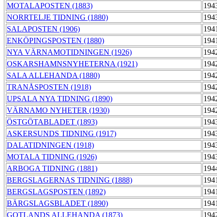
MOTALAPOSTEN (1883)
194
NORRTELJE TIDNING (1880)
194
SALAPOSTEN (1906)
194
ENKÖPINGSPOSTEN (1880)
194
NYA VÄRNAMOTIDNINGEN (1926)
194
OSKARSHAMNSNYHETERNA (1921)
194
SALA ALLEHANDA (1880)
194
TRANÅSPOSTEN (1918)
194
UPSALA NYA TIDNING (1890)
194
VÄRNAMO NYHETER (1930)
194
ÖSTGÖTABLADET (1893)
194
ASKERSUNDS TIDNING (1917)
194
DALATIDNINGEN (1918)
194
MOTALA TIDNING (1926)
194
ARBOGA TIDNING (1881)
194
BERGSLAGERNAS TIDNING (1888)
194
BERGSLAGSPOSTEN (1892)
194
BÄRGSLAGSBLADET (1890)
194
GOTLANDS ALLEHANDA (1873)
194