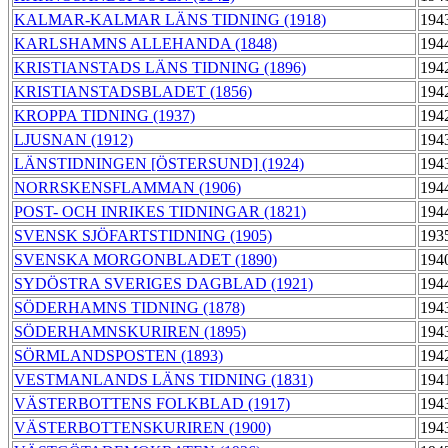
KALMAR-KALMAR LÄNS TIDNING (1918)
194
KARLSHAMNS ALLEHANDA (1848)
194
KRISTIANSTADS LÄNS TIDNING (1896)
194
KRISTIANSTADSBLADET (1856)
194
KROPPA TIDNING (1937)
194
LJUSNAN (1912)
194
LÄNSTIDNINGEN [ÖSTERSUND] (1924)
194
NORRSKENSFLAMMAN (1906)
194
POST- OCH INRIKES TIDNINGAR (1821)
194
SVENSK SJÖFARTSTIDNING (1905)
193
SVENSKA MORGONBLADET (1890)
194
SYDÖSTRA SVERIGES DAGBLAD (1921)
194
SÖDERHAMNS TIDNING (1878)
194
SÖDERHAMNSKURIREN (1895)
194
SÖRMLANDSPOSTEN (1893)
194
VESTMANLANDS LÄNS TIDNING (1831)
194
VÄSTERBOTTENS FOLKBLAD (1917)
194
VÄSTERBOTTENSKURIREN (1900)
194