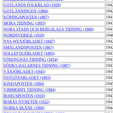
GOTLANDS FOLKBLAD (1928)
194
GOTLÄNNINGEN (1884)
194
KÖPINGSPOSTEN (1887)
194
MORA TIDNING (1893)
194
NORA STADS OCH BERGSLAGS TIDNING (1866)
194
NORDSVERIGE (1919)
194
NYA WEXJÖBLADET (1847)
194
SMÅLANDSPOSTEN (1867)
194
SOLLEFTEÅBLADET (1895)
194
STRENGNÄS TIDNING (1854)
194
SÖDRA DALARNES TIDNING (1887)
194
VÄXJÖBLADET (1945)
194
ÖSTGÖTABLADET (1893)
194
KINDAPOSTEN (1894)
194
VIMMERBY TIDNING (1884)
194
BOHUSPOSTEN (1910)
194
BORÅS NYHETER (1922)
194
NORRA SKÅNE (1900)
194