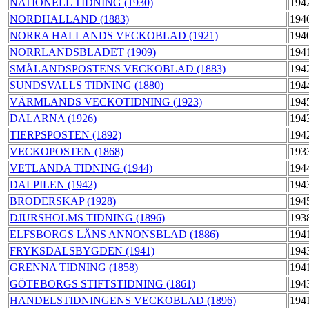
NATIONELL TIDNING (1930)
194
NORDHALLAND (1883)
194
NORRA HALLANDS VECKOBLAD (1921)
194
NORRLANDSBLADET (1909)
194
SMÅLANDSPOSTENS VECKOBLAD (1883)
194
SUNDSVALLS TIDNING (1880)
194
VÄRMLANDS VECKOTIDNING (1923)
194
DALARNA (1926)
194
TIERPSPOSTEN (1892)
194
VECKOPOSTEN (1868)
193
VETLANDA TIDNING (1944)
194
DALPILEN (1942)
194
BRODERSKAP (1928)
194
DJURSHOLMS TIDNING (1896)
193
ELFSBORGS LÄNS ANNONSBLAD (1886)
194
FRYKSDALSBYGDEN (1941)
194
GRENNA TIDNING (1858)
194
GÖTEBORGS STIFTSTIDNING (1861)
194
HANDELSTIDNINGENS VECKOBLAD (1896)
194