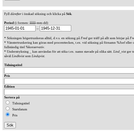
Fyll
därefter
i önskad sökning och klicka på
Sök
.
Period
(i formen: åååå-mm-dd)
--
* Sökningen högertrunkeras alltid, d.v.s. en söknng på
Fred
ger träff på allt som börjar på
Fr
* Vänstertrunkering kan göras med procenttecken, t.ex. vid sökning på förnamn
%Joel
eller 
fullständig titel
%konservativ
.
* Understrykning _ kan användas för att söka t.ex. namn stavade på olika sätt.
Lind_vist
ger t
såväl
Lindkvist
som
Lindqvist
.
Tidningstitel
Pris
Edition
Sortera på
Tidningstitel
Startdatum
Pris