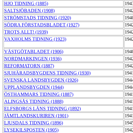
HJO TIDNING (1885)
194
SALTSJÖBADEN (1908)
194
STRÖMSTADS TIDNING (1920)
194
SÖDRA FÖRSTADSBLADET (1927)
194
TROTS ALLT! (1939)
194
VAXHOLMS TIDNING (1923)
194
VÄSTGÖTABLADET (1906)
194
NORDMARKINGEN (1936)
194
REFORMATORN (1887)
194
SJUHÄRADSBYGDENS TIDNING (1930)
194
SVENSKA LANDSBYGDEN (1926)
194
UPPLANDSBYGDEN (1944)
194
ÖSTHAMMARS TIDNING (1887)
194
ALINGSÅS TIDNING (1888)
194
ELFSBORGS LÄNS TIDNING (1892)
194
JÄMTLANDSKURIREN (1901)
194
LJUSDALS TIDNING (1896)
194
LYSEKILSPOSTEN (1905)
194