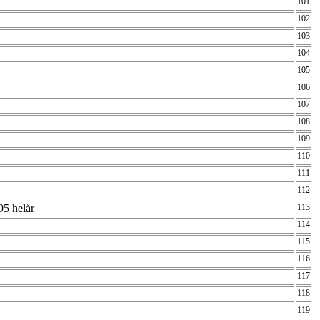
101
102
103
104
105
106
107
108
109
110
111
112
95 helår
113
114
115
116
117
118
119