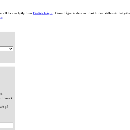
 vill ha mer hjälp finns
Färdiga frågor
. Dessa frågor är de som oftast brukar ställas när det gä
ar
.
ed
.
ord inne i
räff på