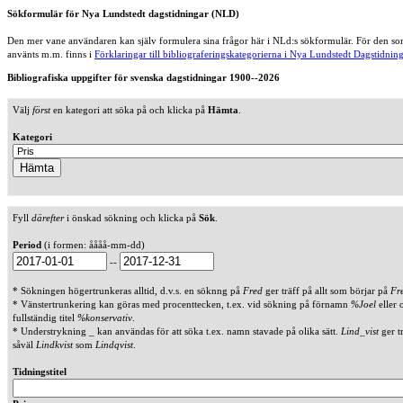
Sökformulär för Nya Lundstedt dagstidningar (NLD)
Den mer vane användaren kan själv formulera sina frågor här i NLd:s sökformulär. För den som
använts m.m. finns i
Förklaringar till bibliograferingskategorierna i Nya Lundstedt Dagstidning
Bibliografiska uppgifter för svenska dagstidningar 1900--2026
Välj
först
en kategori att söka på och klicka på
Hämta
.
Kategori
Fyll
därefter
i önskad sökning och klicka på
Sök
.
Period
(i formen: åååå-mm-dd)
--
* Sökningen högertrunkeras alltid, d.v.s. en söknng på
Fred
ger träff på allt som börjar på
Fr
* Vänstertrunkering kan göras med procenttecken, t.ex. vid sökning på förnamn
%Joel
eller 
fullständig titel
%konservativ
.
* Understrykning _ kan användas för att söka t.ex. namn stavade på olika sätt.
Lind_vist
ger t
såväl
Lindkvist
som
Lindqvist
.
Tidningstitel