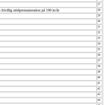
27
 frivillig stödprenumeration på 190 kr/år
28
29
30
31
32
33
34
35
36
37
38
39
40
41
42
43
44