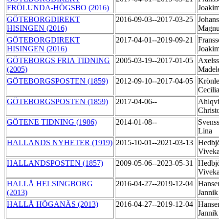
FRÖLUNDA-HÖGSBO (2016)
Joaki
GÖTEBORGDIREKT
2016-09-03--2017-03-25
Johans
HISINGEN (2016)
Magn
GÖTEBORGDIREKT
2017-04-01--2019-09-21
Franss
HISINGEN (2016)
Joaki
GÖTEBORGS FRIA TIDNING
2005-03-19--2017-01-05
Axelss
(2005)
Madel
GÖTEBORGSPOSTEN (1859)
2012-09-10--2017-04-05
Krönle
Cecili
GÖTEBORGSPOSTEN (1859)
2017-04-06--
Ahlqvi
Christ
GÖTENE TIDNING (1986)
2014-01-08--
Svenss
Lina
HALLANDS NYHETER (1919)
2015-10-01--2021-03-13
Hedbjö
Vivek
HALLANDSPOSTEN (1857)
2009-05-06--2023-05-31
Hedbjö
Vivek
HALLÅ HELSINGBORG
2016-04-27--2019-12-04
Hanse
(2013)
Janni
HALLÅ HÖGANÄS (2013)
2016-04-27--2019-12-04
Hanse
Janni