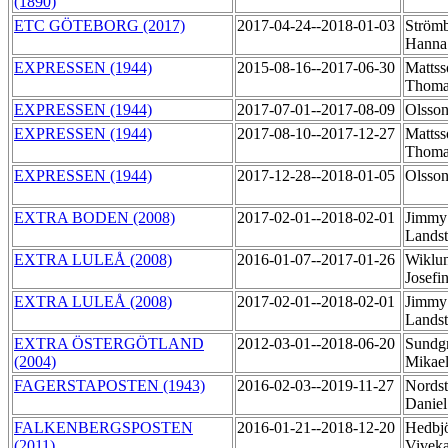
(1890)
ETC GÖTEBORG (2017)
2017-04-24--2018-01-03
Ström
Hann
EXPRESSEN (1944)
2015-08-16--2017-06-30
Mattss
Thom
EXPRESSEN (1944)
2017-07-01--2017-08-09
Olsson
EXPRESSEN (1944)
2017-08-10--2017-12-27
Mattss
Thom
EXPRESSEN (1944)
2017-12-28--2018-01-05
Olsson
EXTRA BODEN (2008)
2017-02-01--2018-02-01
Jimmy
Lands
EXTRA LULEÅ (2008)
2016-01-07--2017-01-26
Wiklu
Josefi
EXTRA LULEÅ (2008)
2017-02-01--2018-02-01
Jimmy
Lands
EXTRA ÖSTERGÖTLAND
2012-03-01--2018-06-20
Sundg
(2004)
Mikae
FAGERSTAPOSTEN (1943)
2016-02-03--2019-11-27
Nords
Danie
FALKENBERGSPOSTEN
2016-01-21--2018-12-20
Hedbjö
(2011)
Vivek