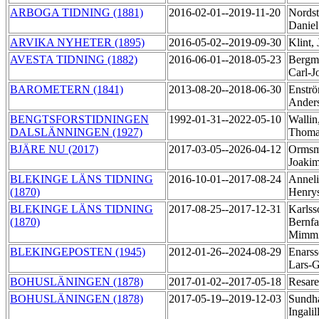
ARBOGA TIDNING (1881)
2016-02-01--2019-11-20
Nords
Danie
ARVIKA NYHETER (1895)
2016-05-02--2019-09-30
Klint,
AVESTA TIDNING (1882)
2016-06-01--2018-05-23
Bergm
Carl-
BAROMETERN (1841)
2013-08-20--2018-06-30
Enströ
Ander
BENGTSFORSTIDNINGEN
1992-01-31--2022-05-10
Wallin
DALSLÄNNINGEN (1927)
Thom
BJÄRE NU (2017)
2017-03-05--2026-04-12
Ormsm
Joaki
BLEKINGE LÄNS TIDNING
2016-10-01--2017-08-24
Anneli
(1870)
Henry
BLEKINGE LÄNS TIDNING
2017-08-25--2017-12-31
Karlss
(1870)
Bernfa
Mimm
BLEKINGEPOSTEN (1945)
2012-01-26--2024-08-29
Enarss
Lars-
BOHUSLÄNINGEN (1878)
2017-01-02--2017-05-18
Resare
BOHUSLÄNINGEN (1878)
2017-05-19--2019-12-03
Sundh
Ingalil