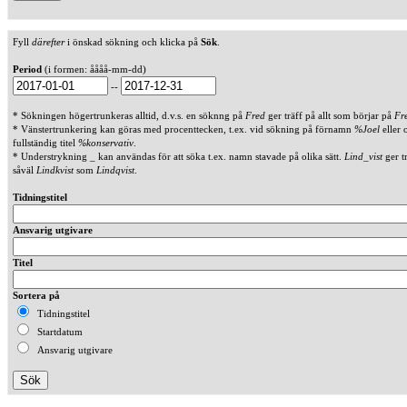
Fyll
därefter
i önskad sökning och klicka på
Sök
.
Period
(i formen: åååå-mm-dd)
--
* Sökningen högertrunkeras alltid, d.v.s. en söknng på
Fred
ger träff på allt som börjar på
Fr
* Vänstertrunkering kan göras med procenttecken, t.ex. vid sökning på förnamn
%Joel
eller 
fullständig titel
%konservativ
.
* Understrykning _ kan användas för att söka t.ex. namn stavade på olika sätt.
Lind_vist
ger t
såväl
Lindkvist
som
Lindqvist
.
Tidningstitel
Ansvarig utgivare
Titel
Sortera på
Tidningstitel
Startdatum
Ansvarig utgivare