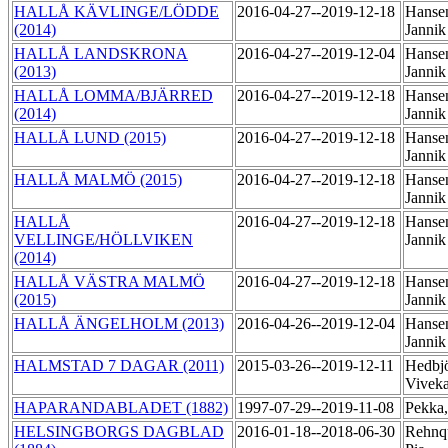
HALLÅ KÄVLINGE/LÖDDE
2016-04-27--2019-12-18
Hanse
(2014)
Janni
HALLÅ LANDSKRONA
2016-04-27--2019-12-04
Hanse
(2013)
Janni
HALLÅ LOMMA/BJÄRRED
2016-04-27--2019-12-18
Hanse
(2014)
Janni
HALLÅ LUND (2015)
2016-04-27--2019-12-18
Hanse
Janni
HALLÅ MALMÖ (2015)
2016-04-27--2019-12-18
Hanse
Janni
HALLÅ
2016-04-27--2019-12-18
Hanse
VELLINGE/HÖLLVIKEN
Janni
(2014)
HALLÅ VÄSTRA MALMÖ
2016-04-27--2019-12-18
Hanse
(2015)
Janni
HALLÅ ÄNGELHOLM (2013)
2016-04-26--2019-12-04
Hanse
Janni
HALMSTAD 7 DAGAR (2011)
2015-03-26--2019-12-11
Hedbjö
Vivek
HAPARANDABLADET (1882)
1997-07-29--2019-11-08
Pekka
HELSINGBORGS DAGBLAD
2016-01-18--2018-06-30
Rehnqu