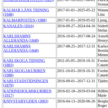
Svens
KALMAR LÄNS TIDNING
2017-01-01--2025-05-22
Watan
(1948)
Lina
KALMARPOSTEN (1988)
2017-01-01--2019-05-02
Ljung
KANALEN (2016)
2016-09-27--2024-04-16
Söderb
Stefa
KARLSHAMNS
2016-10-01--2017-08-24
Anneli
ALLEHANDA (1848)
Henry
KARLSHAMNS
2017-08-25--2017-12-31
Karlso
ALLEHANDA (1848)
Bernfa
Mimm
KARLSKOGA TIDNING
2011-05-05--2019-10-31
Forsbe
(1883)
Catari
KARLSKOGAKURIREN
2011-10-03--2019-10-31
Forsbe
(1988)
Catari
KARLSTADSTIDNINGEN
2016-09-01--2017-12-31
Tjäder
(1879)
KATRINEHOLMSKURIREN
2016-02-18--2019-03-04
Hillbl
(1917)
Marie
KNIVSTABYGDEN (2003)
2016-04-13--2020-06-26
Berglu
Roger