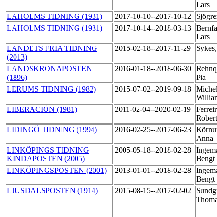
Lars
LAHOLMS TIDNING (1931)
2017-10-10--2017-10-12
Sjögre
LAHOLMS TIDNING (1931)
2017-10-14--2018-03-13
Bernfa
Lars
LANDETS FRIA TIDNING
2015-02-18--2017-11-29
Sykes,
(2013)
LANDSKRONAPOSTEN
2016-01-18--2018-06-30
Rehnqu
(1896)
Pia
LERUMS TIDNING (1982)
2015-07-02--2019-09-18
Michel
Willi
LIBERACIÓN (1981)
2011-02-04--2020-02-19
Ferreir
Rober
LIDINGÖ TIDNING (1994)
2016-02-25--2017-06-23
Körnu
Anna
LINKÖPINGS TIDNING
2005-05-18--2018-02-28
Ingema
KINDAPOSTEN (2005)
Bengt
LINKÖPINGSPOSTEN (2001)
2013-01-01--2018-02-28
Ingema
Bengt
LJUSDALSPOSTEN (1914)
2015-08-15--2017-02-02
Sundg
Thom