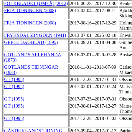
FOLKBLADET [UMEÅ] (2012)
2016-06-28--2017-12-30
Benke
FRIA TIDNINGEN (2008)
2015-02-04--2017-08-11
Björkl
Sickin
FRIA TIDNINGEN (2008)
2017-08-16--2017-12-29
Holmqu
Marti
FRYKSDALSBYGDEN (1941)
2013-07-01--2025-02-18
Enwal
GEFLE DAGBLAD (1895)
2016-09-21--2018-04-08
Gullbe
Anna
GOTLANDS ALLEHANDA
2016-03-01--2020-07-28
Buska
(1873)
GOTLANDS TIDNINGAR
2016-11-01--2018-07-09
Carlso
(1983)
Mikae
GT (1995)
2016-12-28--2017-01-31
Olsson
GT (1995)
2017-02-01--2017-07-24
Mattss
Thom
GT (1995)
2017-07-25--2017-07-31
Olsson
GT (1995)
2017-08-01--2017-12-27
Mattss
Thom
GT (1995)
2017-12-28--2018-01-03
Olsson
GÄSTRIKLANDS TIDNING
2015-09-04--2017-01-13
Patring