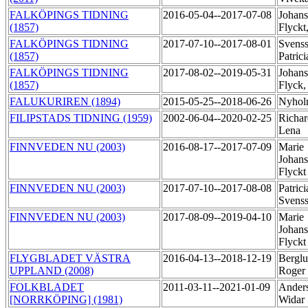
FALKÖPINGS TIDNING
2016-05-04--2017-07-08
Johan
(1857)
Flyckt
FALKÖPINGS TIDNING
2017-07-10--2017-08-01
Svenss
(1857)
Patric
FALKÖPINGS TIDNING
2017-08-02--2019-05-31
Johan
(1857)
Flyck,
FALUKURIREN (1894)
2015-05-25--2018-06-26
Nyhol
FILIPSTADS TIDNING (1959)
2002-06-04--2020-02-25
Richar
Lena
FINNVEDEN NU (2003)
2016-08-17--2017-07-09
Marie
Johan
Flyck
FINNVEDEN NU (2003)
2017-07-10--2017-08-08
Patrici
Svens
FINNVEDEN NU (2003)
2017-08-09--2019-04-10
Marie
Johan
Flyck
FLYGBLADET VÄSTRA
2016-04-13--2018-12-19
Berglu
UPPLAND (2008)
Roger
FOLKBLADET
2011-03-11--2021-01-09
Ander
[NORRKÖPING] (1981)
Widar