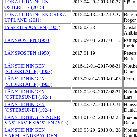
LOKALTIDNINGEN
2017-04-29--2018-10-27
Sjölin
ÖSTERLEN (2015)
LOKALTIDNINGEN ÖSTRA
2016-04-13--2022-12-27
Berglu
UPPLAND (2011)
Roger
LYSEKILSPOSTEN (1905)
2016-03-23--
Gustaf
Ahlbi
LÄNSPOSTEN (1950)
2015-09-03--2017-01-12
Patring
Ingrid
LÄNSPOSTEN (1950)
2017-01-19--
Petter
Bertil
LÄNSTIDNINGEN
2016-12-01--2017-08-31
Nords
[SÖDERTÄLJE] (1963)
Danie
LÄNSTIDNINGEN
2017-09-01--2018-01-05
Ferm,
[SÖDERTÄLJE] (1963)
LÄNSTIDNINGEN
2016-05-03--2017-08-21
Björkl
[ÖSTERSUND] (1924)
Lars
LÄNSTIDNINGEN
2017-08-22--2019-12-31
Hanss
[ÖSTERSUND] (1924)
Danie
LÄNSTIDNINGEN NORR
2013-01-02--2018-02-28
Ingema
VÄSTERVIKSPOSTEN (2013)
Bengt
LÄNSTIDNINGEN
2010-05-20--2018-01-26
Norlén
VÄRMLANDSBYGDEN
Gunil