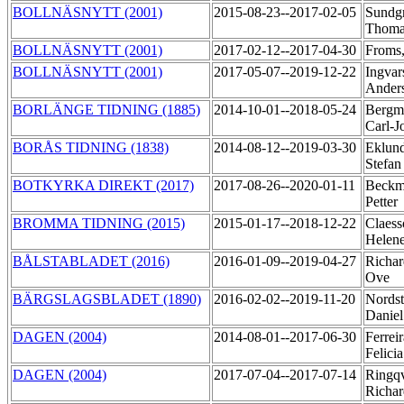
BOLLNÄSNYTT (2001)
2015-08-23--2017-02-05
Sundg
Thom
BOLLNÄSNYTT (2001)
2017-02-12--2017-04-30
Froms
BOLLNÄSNYTT (2001)
2017-05-07--2019-12-22
Ingvar
Ander
BORLÄNGE TIDNING (1885)
2014-10-01--2018-05-24
Bergm
Carl-
BORÅS TIDNING (1838)
2014-08-12--2019-03-30
Eklund
Stefa
BOTKYRKA DIREKT (2017)
2017-08-26--2020-01-11
Beckm
Petter
BROMMA TIDNING (2015)
2015-01-17--2018-12-22
Claess
Helen
BÅLSTABLADET (2016)
2016-01-09--2019-04-27
Richar
Ove
BÄRGSLAGSBLADET (1890)
2016-02-02--2019-11-20
Nords
Danie
DAGEN (2004)
2014-08-01--2017-06-30
Ferreir
Felici
DAGEN (2004)
2017-07-04--2017-07-14
Ringqv
Richa