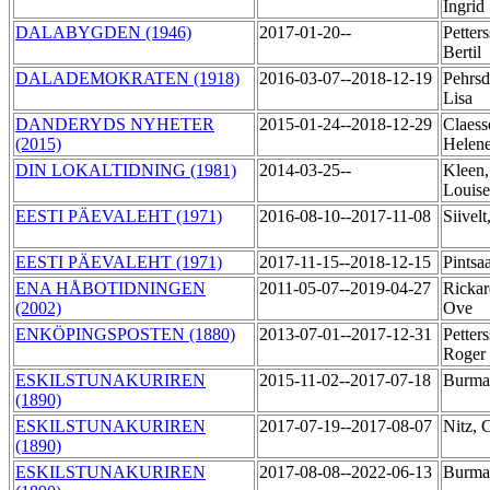
Ingrid
DALABYGDEN (1946)
2017-01-20--
Petter
Bertil
DALADEMOKRATEN (1918)
2016-03-07--2018-12-19
Pehrsd
Lisa
DANDERYDS NYHETER
2015-01-24--2018-12-29
Claess
(2015)
Helen
DIN LOKALTIDNING (1981)
2014-03-25--
Kleen,
Louis
EESTI PÄEVALEHT (1971)
2016-08-10--2017-11-08
Siivel
EESTI PÄEVALEHT (1971)
2017-11-15--2018-12-15
Pintsa
ENA HÅBOTIDNINGEN
2011-05-07--2019-04-27
Rickar
(2002)
Ove
ENKÖPINGSPOSTEN (1880)
2013-07-01--2017-12-31
Petter
Roger
ESKILSTUNAKURIREN
2015-11-02--2017-07-18
Burma
(1890)
ESKILSTUNAKURIREN
2017-07-19--2017-08-07
Nitz, 
(1890)
ESKILSTUNAKURIREN
2017-08-08--2022-06-13
Burma