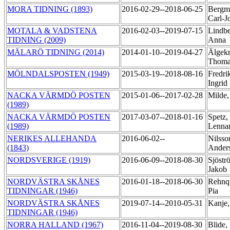
MORA TIDNING (1893)
2016-02-29--2018-06-25
Bergm
Carl-
MOTALA & VADSTENA
2016-02-03--2019-07-15
Lindbe
TIDNING (2009)
Anna
MÄLARÖ TIDNING (2014)
2014-01-10--2019-04-27
Älgekr
Thom
MÖLNDALSPOSTEN (1949)
2015-03-19--2018-08-16
Fredri
Ingrid
NACKA VÄRMDÖ POSTEN
2015-01-06--2017-02-28
Milde
(1989)
NACKA VÄRMDÖ POSTEN
2017-03-07--2018-01-16
Spetz,
(1989)
Lenna
NERIKES ALLEHANDA
2016-06-02--
Nilsso
(1843)
Ander
NORDSVERIGE (1919)
2016-06-09--2018-08-30
Sjöstr
Jakob
NORDVÄSTRA SKÅNES
2016-01-18--2018-06-30
Rehnqu
TIDNINGAR (1946)
Pia
NORDVÄSTRA SKÅNES
2019-07-14--2010-05-31
Kanje,
TIDNINGAR (1946)
NORRA HALLAND (1967)
2016-11-04--2019-08-30
Blide,