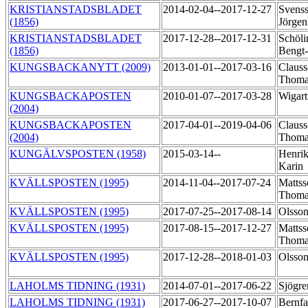
KRISTIANSTADSBLADET
2014-02-04--2017-12-27
Svenss
(1856)
Jörge
KRISTIANSTADSBLADET
2017-12-28--2017-12-31
Schöli
(1856)
Bengt
KUNGSBACKANYTT (2009)
2013-01-01--2017-03-16
Clauss
Thom
KUNGSBACKAPOSTEN
2010-01-07--2017-03-28
Wigart
(2004)
KUNGSBACKAPOSTEN
2017-04-01--2019-04-06
Clauss
(2004)
Thom
KUNGÄLVSPOSTEN (1958)
2015-03-14--
Henrik
Karin
KVÄLLSPOSTEN (1995)
2014-11-04--2017-07-24
Mattss
Thom
KVÄLLSPOSTEN (1995)
2017-07-25--2017-08-14
Olsson
KVÄLLSPOSTEN (1995)
2017-08-15--2017-12-27
Mattss
Thom
KVÄLLSPOSTEN (1995)
2017-12-28--2018-01-03
Olsson
LAHOLMS TIDNING (1931)
2014-07-01--2017-06-22
Sjögre
LAHOLMS TIDNING (1931)
2017-06-27--2017-10-07
Bernfa