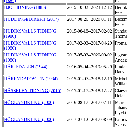
(1884)
Pia
HJO TIDNING (1885)
2015-10-02--2023-12-12
Henrik
Peter
HUDDINGEDIREKT (2017)
2017-08-26--2020-01-11
Beckm
Petter
HUDIKSVALLS TIDNING
2015-08-18--2017-02-02
Sundg
(1986)
Thom
HUDIKSVALLS TIDNING
2017-02-03--2017-04-29
Froms
(1986)
HUDIKSVALLS TIDNING
2017-05-02--2020-09-02
Ingvar
(1986)
Ander
HÄRJEDALEN (1944)
2016-05-04--2019-05-29
Lindeb
Hans
HÄRRYDAPOSTEN (1984)
2015-01-07--2018-12-19
Michel
Willi
HÄSSELBY TIDNING (2015)
2015-01-17--2018-12-22
Claess
Helen
HÖGLANDET NU (2006)
2016-08-17--2017-07-11
Marie
Johan
Flyck
HÖGLANDET NU (2006)
2017-07-12--2017-08-09
Patrici
Svens