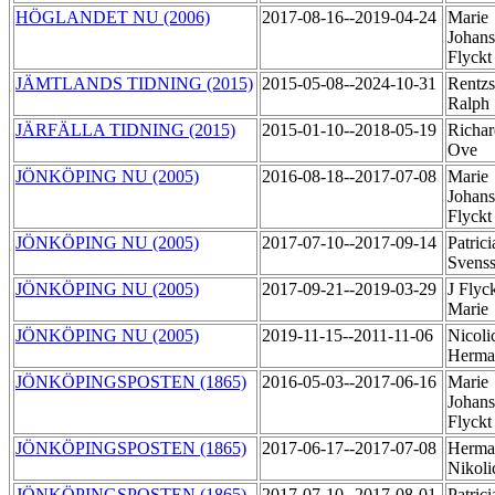
HÖGLANDET NU (2006)
2017-08-16--2019-04-24
Marie
Johan
Flyck
JÄMTLANDS TIDNING (2015)
2015-05-08--2024-10-31
Rentzs
Ralph
JÄRFÄLLA TIDNING (2015)
2015-01-10--2018-05-19
Richar
Ove
JÖNKÖPING NU (2005)
2016-08-18--2017-07-08
Marie
Johan
Flyck
JÖNKÖPING NU (2005)
2017-07-10--2017-09-14
Patrici
Svens
JÖNKÖPING NU (2005)
2017-09-21--2019-03-29
J Flyck
Marie
JÖNKÖPING NU (2005)
2019-11-15--2011-11-06
Nicoli
Herm
JÖNKÖPINGSPOSTEN (1865)
2016-05-03--2017-06-16
Marie
Johan
Flyck
JÖNKÖPINGSPOSTEN (1865)
2017-06-17--2017-07-08
Herma
Nikol
JÖNKÖPINGSPOSTEN (1865)
2017-07-10--2017-08-01
Patrici