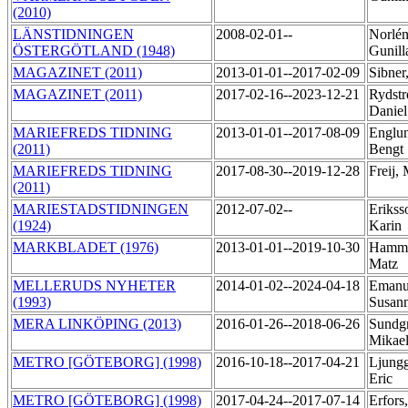
(2010)
LÄNSTIDNINGEN
2008-02-01--
Norlén
ÖSTERGÖTLAND (1948)
Gunil
MAGAZINET (2011)
2013-01-01--2017-02-09
Sibner
MAGAZINET (2011)
2017-02-16--2023-12-21
Rydst
Danie
MARIEFREDS TIDNING
2013-01-01--2017-08-09
Englu
(2011)
Bengt
MARIEFREDS TIDNING
2017-08-30--2019-12-28
Freij,
(2011)
MARIESTADSTIDNINGEN
2012-07-02--
Erikss
(1924)
Karin
MARKBLADET (1976)
2013-01-01--2019-10-30
Hamma
Matz
MELLERUDS NYHETER
2014-01-02--2024-04-18
Emanu
(1993)
Susan
MERA LINKÖPING (2013)
2016-01-26--2018-06-26
Sundg
Mikae
METRO [GÖTEBORG] (1998)
2016-10-18--2017-04-21
Ljungg
Eric
METRO [GÖTEBORG] (1998)
2017-04-24--2017-07-14
Erfors,