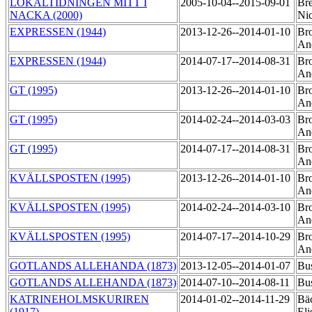
LOKALTIDNINGEN MITT I
2005-10-04--2015-09-01
Bre
NACKA (2000)
Ni
EXPRESSEN (1944)
2013-12-26--2014-01-10
Bro
An
EXPRESSEN (1944)
2014-07-17--2014-08-31
Bro
An
GT (1995)
2013-12-26--2014-01-10
Bro
An
GT (1995)
2014-02-24--2014-03-03
Bro
An
GT (1995)
2014-07-17--2014-08-31
Bro
An
KVÄLLSPOSTEN (1995)
2013-12-26--2014-01-10
Bro
An
KVÄLLSPOSTEN (1995)
2014-02-24--2014-03-10
Bro
An
KVÄLLSPOSTEN (1995)
2014-07-17--2014-10-29
Bro
An
GOTLANDS ALLEHANDA (1873)
2013-12-05--2014-01-07
Bu
GOTLANDS ALLEHANDA (1873)
2014-07-10--2014-08-11
Bu
KATRINEHOLMSKURIREN
2014-01-02--2014-11-29
Bä
(1917)
El