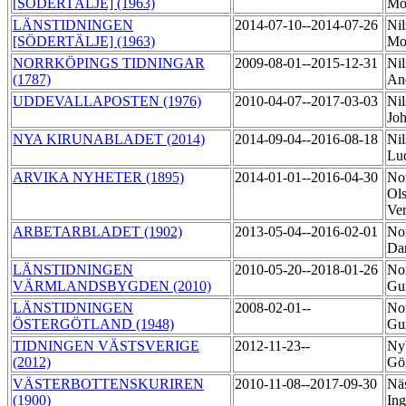
[SÖDERTÄLJE] (1963)
Mo
LÄNSTIDNINGEN
2014-07-10--2014-07-26
Nil
[SÖDERTÄLJE] (1963)
Mo
NORRKÖPINGS TIDNINGAR
2009-08-01--2015-12-31
Nil
(1787)
An
UDDEVALLAPOSTEN (1976)
2010-04-07--2017-03-03
Nil
Jo
NYA KIRUNABLADET (2014)
2014-09-04--2016-08-18
Nil
Lu
ARVIKA NYHETER (1895)
2014-01-01--2016-04-30
No
Ols
Ve
ARBETARBLADET (1902)
2013-05-04--2016-02-01
No
Da
LÄNSTIDNINGEN
2010-05-20--2018-01-26
Nor
VÄRMLANDSBYGDEN (2010)
Gu
LÄNSTIDNINGEN
2008-02-01--
Nor
ÖSTERGÖTLAND (1948)
Gu
TIDNINGEN VÄSTSVERIGE
2012-11-23--
Ny
(2012)
Gö
VÄSTERBOTTENSKURIREN
2010-11-08--2017-09-30
Nä
(1900)
In