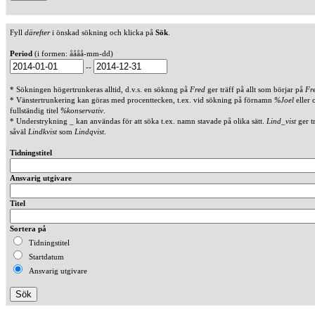
Fyll
därefter
i önskad sökning och klicka på
Sök
.
Period
(i formen: åååå-mm-dd)
--
* Sökningen högertrunkeras alltid, d.v.s. en söknng på
Fred
ger träff på allt som börjar på
Fr
* Vänstertrunkering kan göras med procenttecken, t.ex. vid sökning på förnamn
%Joel
eller 
fullständig titel
%konservativ
.
* Understrykning _ kan användas för att söka t.ex. namn stavade på olika sätt.
Lind_vist
ger t
såväl
Lindkvist
som
Lindqvist
.
Tidningstitel
Ansvarig utgivare
Titel
Sortera på
Tidningstitel
Startdatum
Ansvarig utgivare