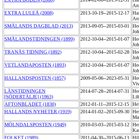
An
EXTRA LULEÅ (2008)
2013-10-19--2015-12-17
Ha
An
SMÅLANDS DAGBLAD (2013)
2013-09-05--2015-03-01
He
Jo
SMÅLANDSTIDNINGEN (1899)
2012-10-04--2015-01-07
He
Jo
TRANÅS TIDNING (1892)
2012-10-04--2015-02-28
He
Jo
VETLANDAPOSTEN (1893)
2012-10-04--2015-01-07
He
Jo
HALLANDSPOSTEN (1857)
2009-05-06--2023-05-31
He
Vi
LÄNSTIDNINGEN
2014-07-28--2014-07-31
He
[SÖDERTÄLJE] (1963)
Lil
AFTONBLADET (1830)
2012-01-11--2015-12-15
Hel
HALLANDS NYHETER (1919)
2014-01-02--2015-09-30
Hen
Ma
MÖLNDALSPOSTEN (1949)
2010-03-03--2015-03-12
Hen
Ka
FOLKET (1989)
2011-04-30--2015-06-13
Hil