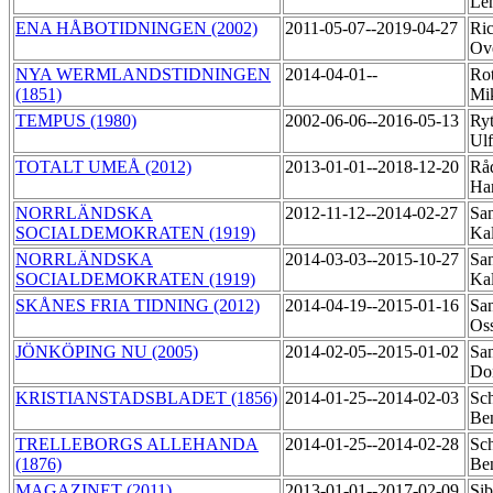
Le
ENA HÅBOTIDNINGEN (2002)
2011-05-07--2019-04-27
Ric
Ov
NYA WERMLANDSTIDNINGEN
2014-04-01--
Rot
(1851)
Mi
TEMPUS (1980)
2002-06-06--2016-05-13
Ryt
Ul
TOTALT UMEÅ (2012)
2013-01-01--2018-12-20
Rå
Ha
NORRLÄNDSKA
2012-11-12--2014-02-27
Sa
SOCIALDEMOKRATEN (1919)
Ka
NORRLÄNDSKA
2014-03-03--2015-10-27
Sa
SOCIALDEMOKRATEN (1919)
Ka
SKÅNES FRIA TIDNING (2012)
2014-04-19--2015-01-16
San
Os
JÖNKÖPING NU (2005)
2014-02-05--2015-01-02
Sa
Do
KRISTIANSTADSBLADET (1856)
2014-01-25--2014-02-03
Sch
Be
TRELLEBORGS ALLEHANDA
2014-01-25--2014-02-28
Sch
(1876)
Be
MAGAZINET (2011)
2013-01-01--2017-02-09
Sib