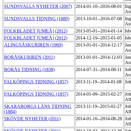
SUNDSVALLS NYHETER (2007)
2014-01-10--2016-08-01
Ing
An
SUNDSVALLS TIDNING (1880)
2013-10-01--2016-07-08
Ing
An
FOLKBLADET [UMEÅ] (2012)
2013-05-01--2014-01-14
Isb
FOLKBLADET [UMEÅ] (2012)
2014-12-19--2015-01-05
Isb
ALINGSÅSKURIREN (1969)
2013-01-01--2014-12-17
Jan
An
BORÅSKURIREN (2011)
2013-01-01--2014-12-03
Jan
An
BORÅS TIDNING (1838)
2014-07-31--2014-08-11
Joh
An
FALKÖPINGS TIDNING (1857)
2013-11-19--2014-01-08
Joh
FALKÖPINGS TIDNING (1857)
2014-01-09--2015-02-27
Joh
Al
SKARABORGS LÄNS TIDNING
2013-11-19--2015-02-27
Joh
(1884)
Al
SKÖVDE NYHETER (2011)
2014-01-16--2014-08-28
Joh
Al
SKÖVDE NYHETER (2011)
2014-10-02--2014-12-30
Joh