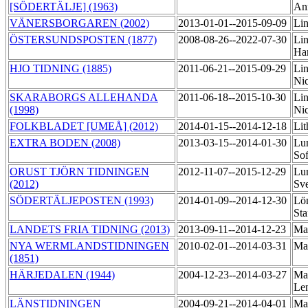
[SÖDERTÄLJE] (1963)
An
VÄNERSBORGAREN (2002)
2013-01-01--2015-09-09
Li
ÖSTERSUNDSPOSTEN (1877)
2008-08-26--2022-07-30
Lin
Ha
HJO TIDNING (1885)
2011-06-21--2015-09-29
Lin
Ni
SKARABORGS ALLEHANDA
2011-06-18--2015-10-30
Lin
(1998)
Ni
FOLKBLADET [UMEÅ] (2012)
2014-01-15--2014-12-18
Li
EXTRA BODEN (2008)
2013-03-15--2014-01-30
Lu
So
ORUST TJÖRN TIDNINGEN
2012-11-07--2015-12-29
Lun
(2012)
Sv
SÖDERTÄLJEPOSTEN (1993)
2014-01-09--2014-12-30
Lön
Sta
LANDETS FRIA TIDNING (2013)
2013-09-11--2014-12-23
Ma
NYA WERMLANDSTIDNINGEN
2010-02-01--2014-03-31
Mat
(1851)
HÄRJEDALEN (1944)
2004-12-23--2014-03-27
Mat
Le
LÄNSTIDNINGEN
2004-09-21--2014-04-01
Mat