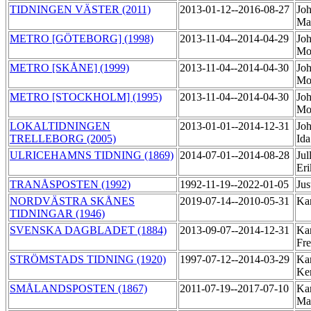
TIDNINGEN VÄSTER (2011)
2013-01-12--2016-08-27
Joh
Ma
METRO [GÖTEBORG] (1998)
2013-11-04--2014-04-29
Joh
Mo
METRO [SKÅNE] (1999)
2013-11-04--2014-04-30
Joh
Mo
METRO [STOCKHOLM] (1995)
2013-11-04--2014-04-30
Joh
Mo
LOKALTIDNINGEN
2013-01-01--2014-12-31
Joh
TRELLEBORG (2005)
Id
ULRICEHAMNS TIDNING (1869)
2014-07-01--2014-08-28
Jul
Er
TRANÅSPOSTEN (1992)
1992-11-19--2022-01-05
Jus
NORDVÄSTRA SKÅNES
2019-07-14--2010-05-31
Ka
TIDNINGAR (1946)
SVENSKA DAGBLADET (1884)
2013-09-07--2014-12-31
Ka
Fre
STRÖMSTADS TIDNING (1920)
1997-07-12--2014-03-29
Kar
Ke
SMÅLANDSPOSTEN (1867)
2011-07-19--2017-07-10
Kar
Ma