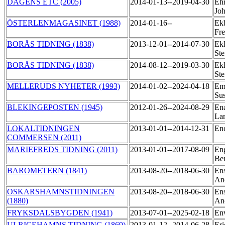
DAGENS ETC (2005)
2014-01-13--2019-04-30
Ehr
Jo
ÖSTERLENMAGASINET (1988)
2014-01-16--
Ekb
Fr
BORÅS TIDNING (1838)
2013-12-01--2014-07-30
Ek
St
BORÅS TIDNING (1838)
2014-08-12--2019-03-30
Ek
St
MELLERUDS NYHETER (1993)
2014-01-02--2024-04-18
Em
Su
BLEKINGEPOSTEN (1945)
2012-01-26--2024-08-29
Ena
La
LOKALTIDNINGEN
2013-01-01--2014-12-31
Enc
COMMERSEN (2011)
MARIEFREDS TIDNING (2011)
2013-01-01--2017-08-09
En
Be
BAROMETERN (1841)
2013-08-20--2018-06-30
En
An
OSKARSHAMNSTIDNINGEN
2013-08-20--2018-06-30
En
(1880)
An
FRYKSDALSBYGDEN (1941)
2013-07-01--2025-02-18
En
ULRICEHAMNS TIDNING (1869)
2013-01-12--2014-06-28
Eri