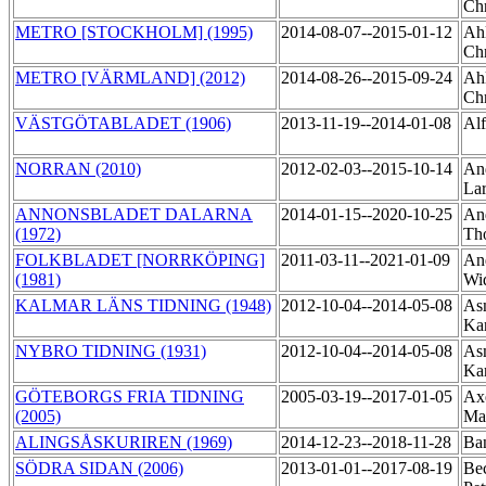
Chr
METRO [STOCKHOLM] (1995)
2014-08-07--2015-01-12
Ahl
Chr
METRO [VÄRMLAND] (2012)
2014-08-26--2015-09-24
Ahl
Chr
VÄSTGÖTABLADET (1906)
2013-11-19--2014-01-08
Al
NORRAN (2010)
2012-02-03--2015-10-14
An
La
ANNONSBLADET DALARNA
2014-01-15--2020-10-25
An
(1972)
Th
FOLKBLADET [NORRKÖPING]
2011-03-11--2021-01-09
An
(1981)
Wi
KALMAR LÄNS TIDNING (1948)
2012-10-04--2014-05-08
As
Ka
NYBRO TIDNING (1931)
2012-10-04--2014-05-08
As
Ka
GÖTEBORGS FRIA TIDNING
2005-03-19--2017-01-05
Axe
(2005)
Ma
ALINGSÅSKURIREN (1969)
2014-12-23--2018-11-28
Ba
SÖDRA SIDAN (2006)
2013-01-01--2017-08-19
Be