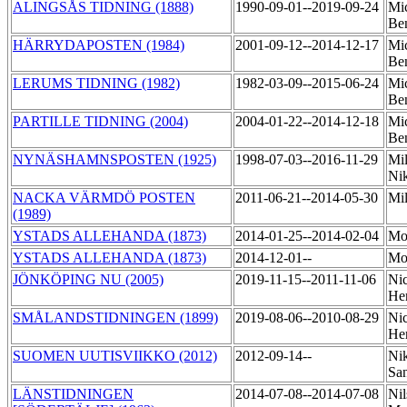
ALINGSÅS TIDNING (1888)
1990-09-01--2019-09-24
Mic
Be
HÄRRYDAPOSTEN (1984)
2001-09-12--2014-12-17
Mic
Be
LERUMS TIDNING (1982)
1982-03-09--2015-06-24
Mic
Be
PARTILLE TIDNING (2004)
2004-01-22--2014-12-18
Mic
Be
NYNÄSHAMNSPOSTEN (1925)
1998-07-03--2016-11-29
Mil
Ni
NACKA VÄRMDÖ POSTEN
2011-06-21--2014-05-30
Mi
(1989)
YSTADS ALLEHANDA (1873)
2014-01-25--2014-02-04
Mo
YSTADS ALLEHANDA (1873)
2014-12-01--
Mo
JÖNKÖPING NU (2005)
2019-11-15--2011-11-06
Nic
He
SMÅLANDSTIDNINGEN (1899)
2019-08-06--2010-08-29
Nic
He
SUOMEN UUTISVIIKKO (2012)
2012-09-14--
Nik
San
LÄNSTIDNINGEN
2014-07-08--2014-07-08
Nil