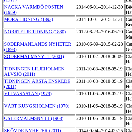
NACKA VÄRMDÖ POSTEN
2014-06-01--2014-12-30
Bä
(1989)
Ha
MORA TIDNING (1893)
2014-10-01--2015-12-31
Car
Be
NORRTELJE TIDNING (1880)
2012-08-23--2016-06-20
Car
Ma
SÖDERMANLANDS NYHETER
2010-06-09--2015-02-28
Car
(1893)
Gö
SÖDERMALMSNYTT (2001)
2010-11-02--2018-06-09
Cla
He
TIDNINGEN LILJEHOLMEN
2011-10-08--2018-05-19
Cla
ÄLVSJÖ (2011)
He
TIDNINGEN ÅRSTA ENSKEDE
2011-10-08--2018-05-19
Cla
(2011)
He
VI I VASASTAN (1979)
2010-11-06--2018-05-19
Cla
He
VÅRT KUNGSHOLMEN (1970)
2010-11-06--2018-05-19
Cla
He
ÖSTERMALMSNYTT (1968)
2010-11-06--2018-05-19
Cla
He
SKÖVDE NYHETER (2011)
2014-09-04--2014-09-25
Cla