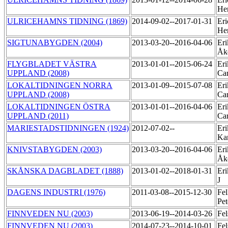
He
ULRICEHAMNS TIDNING (1869)
2014-09-02--2017-01-31
Eri
He
SIGTUNABYGDEN (2004)
2013-03-20--2016-04-06
Eri
Åk
FLYGBLADET VÄSTRA
2013-01-01--2015-06-24
Eri
UPPLAND (2008)
Ca
LOKALTIDNINGEN NORRA
2013-01-09--2015-07-08
Eri
UPPLAND (2008)
Ca
LOKALTIDNINGEN ÖSTRA
2013-01-01--2016-04-06
Eri
UPPLAND (2011)
Ca
MARIESTADSTIDNINGEN (1924)
2012-07-02--
Eri
Ka
KNIVSTABYGDEN (2003)
2013-03-20--2016-04-06
Eri
Åk
SKÅNSKA DAGBLADET (1888)
2013-01-02--2018-01-31
Eri
J
DAGENS INDUSTRI (1976)
2011-03-08--2015-12-30
Fel
Pe
FINNVEDEN NU (2003)
2013-06-19--2014-03-26
Fel
FINNVEDEN NU (2003)
2014-07-23--2014-10-01
Fel