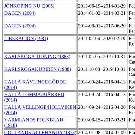
JÖNKÖPING NU (2005)
2013-06-19--2014-01-29
Fel
DAGEN (2004)
2014-01-02--2014-03-21
Fer
Fel
DAGEN (2004)
2014-08-01--2017-06-30
Fer
Fel
LIBERACIÓN (1981)
2011-02-04--2020-02-19
Fer
Ro
KARLSKOGA TIDNING (1883)
2011-05-05--2019-10-31
For
Ca
KARLSKOGAKURIREN (1988)
2011-10-03--2019-10-31
For
Ca
HALLÅ KÄVLINGE/LÖDDE
2014-09-24--2016-04-13
For
(2014)
Ker
HALLÅ LOMMA/BJÄRRED
2014-09-24--2016-04-13
For
(2014)
Ker
HALLÅ VELLINGE/HÖLLVIKEN
2014-09-24--2016-04-20
For
(2014)
Ker
VÄRMLANDS FOLKBLAD
2010-06-15--2017-03-31
Fra
(1918)
GOTLANDS ALLEHANDA (1873)
2014-01-08--2014-07-09
Fr