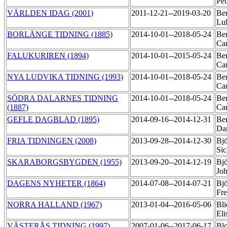
Pet
VÄRLDEN IDAG (2001)
2011-12-21--2019-03-20
Ber
Lu
BORLÄNGE TIDNING (1885)
2014-10-01--2018-05-24
Be
Ca
FALUKURIREN (1894)
2014-10-01--2015-05-24
Be
Ca
NYA LUDVIKA TIDNING (1993)
2014-10-01--2018-05-24
Be
Ca
SÖDRA DALARNES TIDNING
2014-10-01--2018-05-24
Be
(1887)
Ca
GEFLE DAGBLAD (1895)
2014-09-16--2014-12-31
Ber
Da
FRIA TIDNINGEN (2008)
2013-09-28--2014-12-30
Bj
Sic
SKARABORGSBYGDEN (1955)
2013-09-20--2014-12-19
Bj
Jo
DAGENS NYHETER (1864)
2014-07-08--2014-07-21
Bjö
Fr
NORRA HALLAND (1967)
2013-01-04--2016-05-06
Bli
Eli
VÄSTERÅS TIDNING (1997)
2007-01-06--2017-06-17
Bl