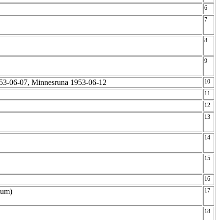
6
7
8
9
53-06-07, Minnesruna 1953-06-12
10
11
12
13
14
15
16
atum)
17
18