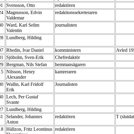
01
Svensson, Otto
redaktören
-24
Magnusson, Edvin
redaktionssekreteraren
Valdemar
-30
Ward, Karl Selim
journalisten
Valentin
-28
Lundberg, Hilding
-07
Rhedin, Ivar Daniel
komministern
Avled 19
-31
Sjöholm, Sven-Erik
Chefredaktör
-29
Bergman, Nils Stefan
hemmansägaren
-15
Nilsson, Henry
kamreraren
Alexander
-30
Wallin, Karl Fridolf
Journalisten
Erik
-30
Lech, Per Gustaf
Svante
-27
Lundberg, Hilding
31
Selander, Johannes
redaktören
T (slutd
Anton
-18
Hällzon, Fritz Leontinus
redaktören