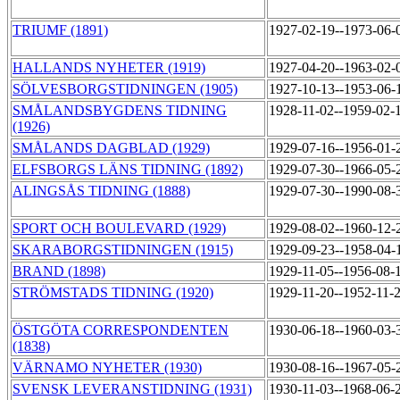
TRIUMF (1891)
1927-02-19--1973-06
HALLANDS NYHETER (1919)
1927-04-20--1963-02
SÖLVESBORGSTIDNINGEN (1905)
1927-10-13--1953-06
SMÅLANDSBYGDENS TIDNING
1928-11-02--1959-02-
(1926)
SMÅLANDS DAGBLAD (1929)
1929-07-16--1956-01
ELFSBORGS LÄNS TIDNING (1892)
1929-07-30--1966-05
ALINGSÅS TIDNING (1888)
1929-07-30--1990-08
SPORT OCH BOULEVARD (1929)
1929-08-02--1960-12
SKARABORGSTIDNINGEN (1915)
1929-09-23--1958-04
BRAND (1898)
1929-11-05--1956-08-
STRÖMSTADS TIDNING (1920)
1929-11-20--1952-11-
ÖSTGÖTA CORRESPONDENTEN
1930-06-18--1960-03
(1838)
VÄRNAMO NYHETER (1930)
1930-08-16--1967-05
SVENSK LEVERANSTIDNING (1931)
1930-11-03--1968-06-