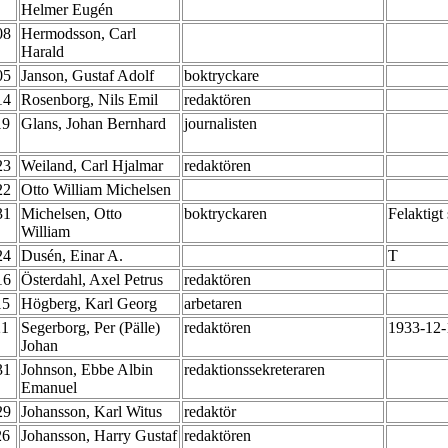
Helmer Eugén
-08
Hermodsson, Carl
Harald
-05
Janson, Gustaf Adolf
boktryckare
-14
Rosenborg, Nils Emil
redaktören
19
Glans, Johan Bernhard
journalisten
-23
Weiland, Carl Hjalmar
redaktören
-22
Otto William Michelsen
-31
Michelsen, Otto
boktryckaren
Felaktig
William
-24
Dusén, Einar A.
T
-16
Österdahl, Axel Petrus
redaktören
15
Högberg, Karl Georg
arbetaren
21
Segerborg, Per (Pälle)
redaktören
1933-12-1
Johan
-31
Johnson, Ebbe Albin
redaktionssekreteraren
Emanuel
-29
Johansson, Karl Witus
redaktör
26
Johansson, Harry Gustaf
redaktören