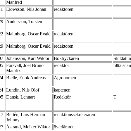
Manfred
31
Elowsson, Nils Johan
redaktören
-29
Andersson, Torsten
-22
Malmborg, Oscar Evald
redaktören
-29
Malmborg, Oscar Evald
redaktören
-07
Johansson, Karl Wiktor
Boktryckaren
Slutdatu
-05
Forsvall, Joel Bruno
redaktör
tilltalsn
Mauritz
-24
Bjelle, Enok Andreas
Agronomen
-24
Lundin, Nils Olof
kaptenen
-05
Dansk, Lennart
Redaktör
T
-17
Bertén, Lars Herman
redaktionssekreteraren
Johnny
-27
Åstrand, Melker Wiktor
överläraren