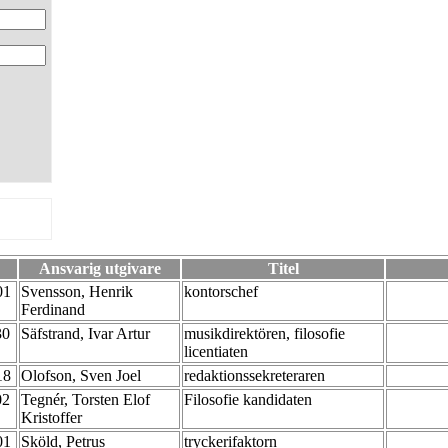
Ansvarig utgivare
Titel
-01
Svensson, Henrik
kontorschef
Ferdinand
30
Säfstrand, Ivar Artur
musikdirektören, filosofie
licentiaten
-18
Olofson, Sven Joel
redaktionssekreteraren
02
Tegnér, Torsten Elof
Filosofie kandidaten
Kristoffer
-01
Sköld, Petrus
tryckerifaktorn