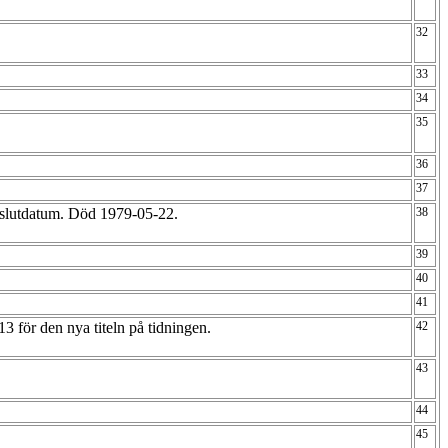
32
33
34
35
36
37
t slutdatum. Död 1979-05-22.
38
39
40
41
3 för den nya titeln på tidningen.
42
43
44
45