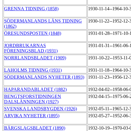
GRENNA TIDNING (1858)
1930-11-14--1964-10-
SÖDERMANLANDS LÄNS TIDNING
1930-11-22--1952-12-
(1862)
ÖRESUNDSPOSTEN (1848)
1931-01-28--1971-10
JORDBRUKARNAS
1931-01-31--1961-06
FÖRENINGSBLAD (1931)
NORRLANDSBLADET (1909)
1931-10-22--1953-11-
LAHOLMS TIDNING (1931)
1931-11-18--1964-10-
SÖDERMANLANDS NYHETER (1893)
1931-11-23--1956-12-
HAPARANDABLADET (1882)
1932-04-02--1958-06
BENGTSFORSTIDNINGEN
1932-04-15--1975-06
DALSLÄNNINGEN (1927)
SVENSKA LANDSBYGDEN (1926)
1932-05-11--1965-12-
ARVIKA NYHETER (1895)
1932-05-27--1952-06
BÄRGSLAGSBLADET (1890)
1932-10-19--1970-03