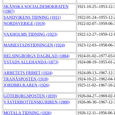
SKÅNSKA SOCIALDEMOKRATEN
1921-10-25--1953-12
(1907)
SANDVIKENS TIDNING (1911)
1922-01-24--1955-12
NORDSVERIGE (1919)
1922-02-07--1959-06
VAXHOLMS TIDNING (1923)
1922-12-27--1959-12-
MARIESTADSTIDNINGEN (1924)
1923-12-03--1958-06
HELSINGBORGS DAGBLAD (1884)
1924-01-02--1977-03
YSTADS ALLEHANDA (1873)
1924-08-19--1955-01
ARBETETS FRIHET (1924)
1924-09-13--1967-12
TRANÅSPOSTEN (1918)
1924-10-22--1962-04
JORDBRUKAREN (1926)
1925-11-02--1967-10-
GÖTEBORGSPOSTEN (1859)
1926-04-27--1969-02
VÄSTERBOTTENSKURIREN (1900)
1926-06-30--1967-12
MOTALA TIDNING (1926)
1926-12-11--1956-06-