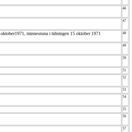
46
47
 oktober1971, minnesruna i tidningen 15 oktober 1971
48
49
50
51
52
53
54
55
56
57