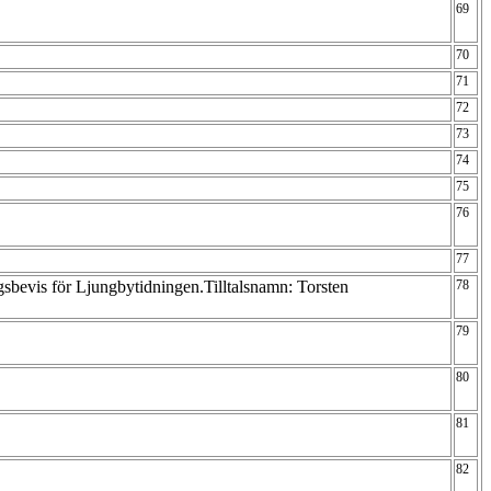
69
70
71
72
73
74
75
76
77
sbevis för Ljungbytidningen.Tilltalsnamn: Torsten
78
79
80
81
82