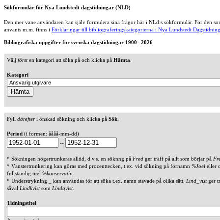
Sökformulär för Nya Lundstedt dagstidningar (NLD)
Den mer vane användaren kan själv formulera sina frågor här i NLd:s sökformulär. För den som
använts m.m. finns i
Förklaringar till bibliograferingskategorierna i Nya Lundstedt Dagstidning
Bibliografiska uppgifter för svenska dagstidningar 1900--2026
Välj
först
en kategori att söka på och klicka på
Hämta
.
Kategori
Fyll
därefter
i önskad sökning och klicka på
Sök
.
Period
(i formen: åååå-mm-dd)
--
* Sökningen högertrunkeras alltid, d.v.s. en söknng på
Fred
ger träff på allt som börjar på
Fr
* Vänstertrunkering kan göras med procenttecken, t.ex. vid sökning på förnamn
%Joel
eller 
fullständig titel
%konservativ
.
* Understrykning _ kan användas för att söka t.ex. namn stavade på olika sätt.
Lind_vist
ger t
såväl
Lindkvist
som
Lindqvist
.
Tidningstitel