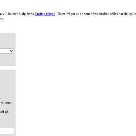
 vill ha mer hjälp finns
Färdiga frågor
. Dessa frågor är de som oftast brukar ställas när det gä
ar
.
ed
.
ord inne i
räff på