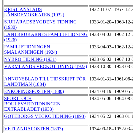
KRISTIANSTADS
1932-11-07--1957-12-
LÄNSDEMOKRATEN (1932)
SJUHÄRADSBYGDENS TIDNING
1933-01-20--1968-12
(1930)
LANTBRUKARNES FAMILJETIDNING
1933-04-03--1962-12
(1926)
FAMILJETIDNINGEN
1933-04-03--1962-12
SMÅLÄNNINGEN (1924)
NYBRO TIDNING (1931)
1933-06-02--1967-10
VÄRMLANDS VECKOTIDNING (1923)
1933-10-30--1953-03
ANNONSBLAD TILL TIDSKRIFT FÖR
1934-01-31--1961-06
LANDTMÄN (1884)
ENKÖPINGSPOSTEN (1880)
1934-04-19--1969-05
SPORT- OCH
1934-05-06--1964-08
BOULEVARDTIDNINGEN
EXTRABLADET (1933)
GÖTEBORGS VECKOTIDNING (1893)
1934-05-22--1963-01
VETLANDAPOSTEN (1893)
1934-09-18--1952-03