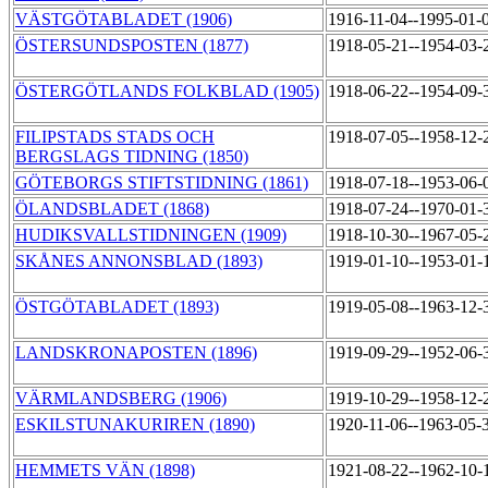
VÄSTGÖTABLADET (1906)
1916-11-04--1995-01-
ÖSTERSUNDSPOSTEN (1877)
1918-05-21--1954-03
ÖSTERGÖTLANDS FOLKBLAD (1905)
1918-06-22--1954-09
FILIPSTADS STADS OCH
1918-07-05--1958-12
BERGSLAGS TIDNING (1850)
GÖTEBORGS STIFTSTIDNING (1861)
1918-07-18--1953-06
ÖLANDSBLADET (1868)
1918-07-24--1970-01
HUDIKSVALLSTIDNINGEN (1909)
1918-10-30--1967-05
SKÅNES ANNONSBLAD (1893)
1919-01-10--1953-01
ÖSTGÖTABLADET (1893)
1919-05-08--1963-12
LANDSKRONAPOSTEN (1896)
1919-09-29--1952-06
VÄRMLANDSBERG (1906)
1919-10-29--1958-12
ESKILSTUNAKURIREN (1890)
1920-11-06--1963-05-
HEMMETS VÄN (1898)
1921-08-22--1962-10