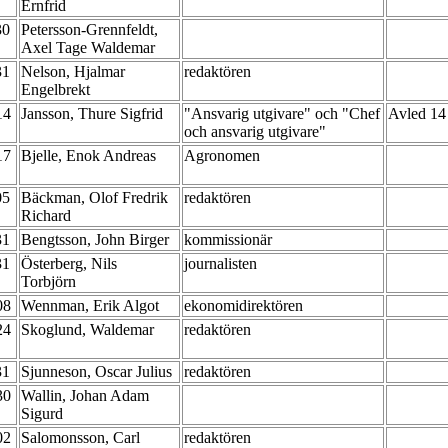
Ernfrid
30
Petersson-Grennfeldt,
Axel Tage Waldemar
31
Nelson, Hjalmar
redaktören
Engelbrekt
-14
Jansson, Thure Sigfrid
"Ansvarig utgivare" och "Chef
Avled 14
och ansvarig utgivare"
-17
Bjelle, Enok Andreas
Agronomen
05
Bäckman, Olof Fredrik
redaktören
Richard
31
Bengtsson, John Birger
kommissionär
31
Österberg, Nils
journalisten
Torbjörn
-08
Wennman, Erik Algot
ekonomidirektören
-24
Skoglund, Waldemar
redaktören
31
Sjunneson, Oscar Julius
redaktören
-30
Wallin, Johan Adam
Sigurd
-02
Salomonsson, Carl
redaktören