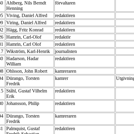
30
Ahlberg, Nils Berndt
förvaltaren
Henning
05
Viving, Daniel Alfred
redaktören
09
Viring, Daniel Alfred
redaktören
-02
Hägg, Fritz Konrad
redaktören
-26
Hamrin, Carl-Olof
redaktör
-31
Hamrin, Carl Olof
redaktören
-17
Wikström, Karl-Henrik
journalisten
30
Hadarson, Hadar
redaktören
William
-08
Ohlsson, John Robert
kamreraren
-04
Dürango, Torsten
kamrer
Utgivning
Fredrik
-15
Ståhl, Gustaf Vilhelm
redaktören
Erik
-30
Johansson, Philip
redaktören
-04
Dürango, Torsten
kamreraren
Fredrik
31
Palmquist, Gustaf
redaktören
Fredrik Sebastian