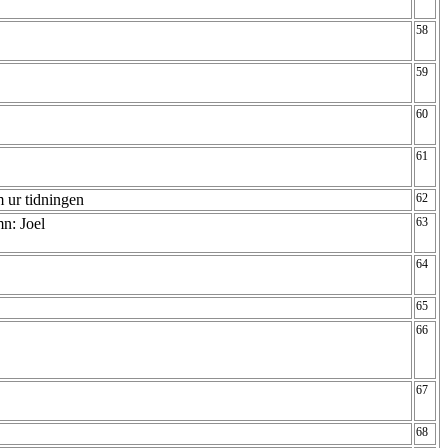
58
59
60
61
m ur tidningen
62
amn: Joel
63
64
65
66
67
68