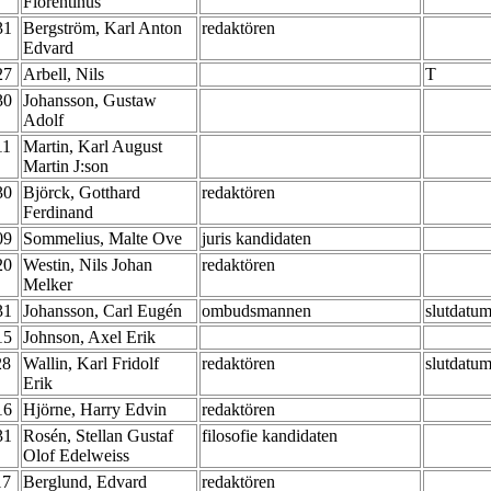
Florentinus
-31
Bergström, Karl Anton
redaktören
Edvard
-27
Arbell, Nils
T
-30
Johansson, Gustaw
Adolf
11
Martin, Karl August
Martin J:son
-30
Björck, Gotthard
redaktören
Ferdinand
-09
Sommelius, Malte Ove
juris kandidaten
-20
Westin, Nils Johan
redaktören
Melker
-31
Johansson, Carl Eugén
ombudsmannen
slutdatum
-15
Johnson, Axel Erik
28
Wallin, Karl Fridolf
redaktören
slutdatum
Erik
-16
Hjörne, Harry Edvin
redaktören
-31
Rosén, Stellan Gustaf
filosofie kandidaten
Olof Edelweiss
17
Berglund, Edvard
redaktören