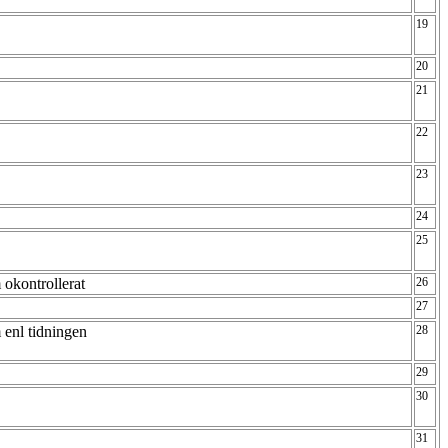
19
20
21
22
23
24
25
 okontrollerat
26
27
 enl tidningen
28
29
30
31