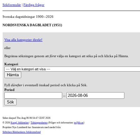
Sökformulär
|
Färdiga frågor
Svenska dagstidningar 1900--2026
NORDSVENSKA DAGBLADET (1951)
Visa alla kategorier direkt!
eller
Begränsa sökningen genom att
först
välja en kategori att söka på och klicka på Hämta.
Kategori
Fyll
därefter
i eventuell önskad period och klicka på Sök.
Period
--
Sidan skapad Thu Aug 06 06:54:47 CEST 2026
© 2026
Kungl. biblioteket
/
Tidningsenheten
(Frågor och information:
te@kb.se
)
Projektet Nya Lundstedt har finansierats med medel från
Stiftelsen Riksbankens Jubileumsfond