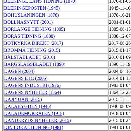
BLEKINGE LÄNS TIDNING (1870)
1870-01-05
BLEKINGEPOSTEN (1945)
1945-11-16
BOHUSLÄNINGEN (1878)
1878-10-21
BOLLNÄSNYTT (2001)
2001-01-01
BORLÄNGE TIDNING (1885)
1885-08-15
BORÅS TIDNING (1838)
1838-12-07
BOTKYRKA DIREKT (2017)
2017-08-26
BROMMA TIDNING (2015)
2015-01-17
BÅLSTABLADET (2016)
2016-01-09
BÄRGSLAGSBLADET (1890)
1890-11-19
DAGEN (2004)
2004-04-16
DAGENS ETC (2005)
2014-01-13
DAGENS INDUSTRI (1976)
1983-01-04
DAGENS NYHETER (1864)
1864-12-23
DAJIYUAN (2015)
2015-11-11
DALABYGDEN (1946)
1946-08-09
DALADEMOKRATEN (1918)
1918-01-04
DANDERYDS NYHETER (2015)
2015-01-24
DIN LOKALTIDNING (1981)
1981-01-01