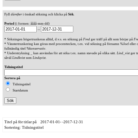
Fyll
därefter
i önskad sökning och klicka på
Sök
.
Period
(i formen: åååå-mm-dd)
--
* Sökningen högertrunkeras alltid, d.v.s. en söknng på
Fred
ger träff på allt som börjar på
Fr
* Vänstertrunkering kan göras med procenttecken, t.ex. vid sökning på förnamn
%Joel
eller 
fullständig titel
%konservativ
.
* Understrykning _ kan användas för att söka t.ex. namn stavade på olika sätt.
Lind_vist
ger t
såväl
Lindkvist
som
Lindqvist
.
Tidningstitel
Sortera på
Tidningstitel
Startdatum
Titel på för titlar på 2017-01-01- -2017-12-31
Sortering: Tidningstitel