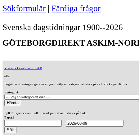
Sökformulär
|
Färdiga frågor
Svenska dagstidningar 1900--2026
GÖTEBORGDIREKT ASKIM-NORR
Visa alla kategorier direkt!
eller
Begränsa sökningen genom att
först
välja en kategori att söka på och klicka på Hämta.
Kategori
Fyll
därefter
i eventuell önskad period och klicka på Sök.
Period
--