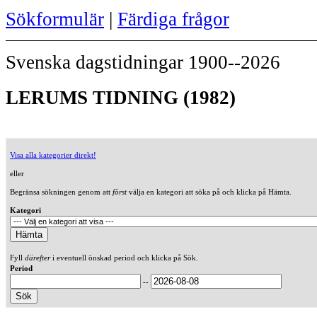
Sökformulär
|
Färdiga frågor
Svenska dagstidningar 1900--2026
LERUMS TIDNING (1982)
Visa alla kategorier direkt!
eller
Begränsa sökningen genom att
först
välja en kategori att söka på och klicka på Hämta.
Kategori
Fyll
därefter
i eventuell önskad period och klicka på Sök.
Period
--