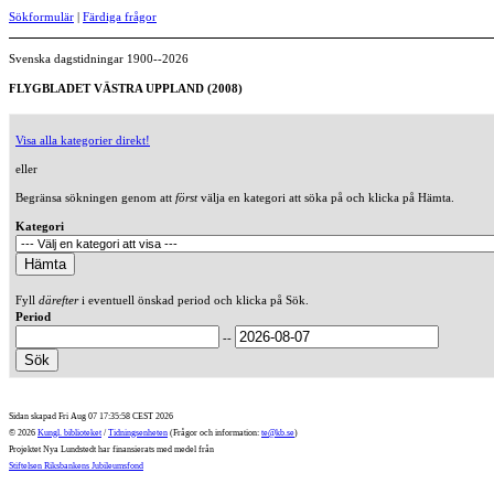
Sökformulär
|
Färdiga frågor
Svenska dagstidningar 1900--2026
FLYGBLADET VÄSTRA UPPLAND (2008)
Visa alla kategorier direkt!
eller
Begränsa sökningen genom att
först
välja en kategori att söka på och klicka på Hämta.
Kategori
Fyll
därefter
i eventuell önskad period och klicka på Sök.
Period
--
Sidan skapad Fri Aug 07 17:35:58 CEST 2026
© 2026
Kungl. biblioteket
/
Tidningsenheten
(Frågor och information:
te@kb.se
)
Projektet Nya Lundstedt har finansierats med medel från
Stiftelsen Riksbankens Jubileumsfond