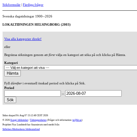
Sökformulär
|
Färdiga frågor
Svenska dagstidningar 1900--2026
LOKALTIDNINGEN HELSINGBORG (2003)
Visa alla kategorier direkt!
eller
Begränsa sökningen genom att
först
välja en kategori att söka på och klicka på Hämta.
Kategori
Fyll
därefter
i eventuell önskad period och klicka på Sök.
Period
--
Sidan skapad Fri Aug 07 15:12:48 CEST 2026
© 2026
Kungl. biblioteket
/
Tidningsenheten
(Frågor och information:
te@kb.se
)
Projektet Nya Lundstedt har finansierats med medel från
Stiftelsen Riksbankens Jubileumsfond