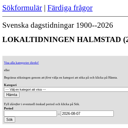
Sökformulär
|
Färdiga frågor
Svenska dagstidningar 1900--2026
LOKALTIDNINGEN HALMSTAD (2
Visa alla kategorier direkt!
eller
Begränsa sökningen genom att
först
välja en kategori att söka på och klicka på Hämta.
Kategori
Fyll
därefter
i eventuell önskad period och klicka på Sök.
Period
--