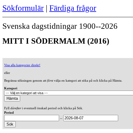
Sökformulär
|
Färdiga frågor
Svenska dagstidningar 1900--2026
MITT I SÖDERMALM (2016)
Visa alla kategorier direkt!
eller
Begränsa sökningen genom att
först
välja en kategori att söka på och klicka på Hämta.
Kategori
Fyll
därefter
i eventuell önskad period och klicka på Sök.
Period
--