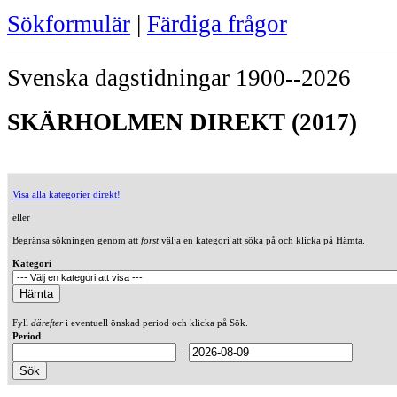
Sökformulär
|
Färdiga frågor
Svenska dagstidningar 1900--2026
SKÄRHOLMEN DIREKT (2017)
Visa alla kategorier direkt!
eller
Begränsa sökningen genom att
först
välja en kategori att söka på och klicka på Hämta.
Kategori
Fyll
därefter
i eventuell önskad period och klicka på Sök.
Period
--