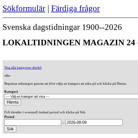
Sökformulär
|
Färdiga frågor
Svenska dagstidningar 1900--2026
LOKALTIDNINGEN MAGAZIN 24 (
Visa alla kategorier direkt!
eller
Begränsa sökningen genom att
först
välja en kategori att söka på och klicka på Hämta.
Kategori
Fyll
därefter
i eventuell önskad period och klicka på Sök.
Period
--