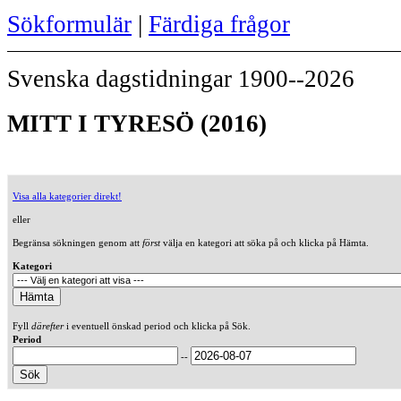
Sökformulär
|
Färdiga frågor
Svenska dagstidningar 1900--2026
MITT I TYRESÖ (2016)
Visa alla kategorier direkt!
eller
Begränsa sökningen genom att
först
välja en kategori att söka på och klicka på Hämta.
Kategori
Fyll
därefter
i eventuell önskad period och klicka på Sök.
Period
--