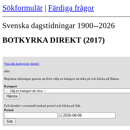
Sökformulär
|
Färdiga frågor
Svenska dagstidningar 1900--2026
BOTKYRKA DIREKT (2017)
Visa alla kategorier direkt!
eller
Begränsa sökningen genom att
först
välja en kategori att söka på och klicka på Hämta.
Kategori
Fyll
därefter
i eventuell önskad period och klicka på Sök.
Period
--