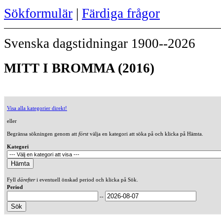
Sökformulär
|
Färdiga frågor
Svenska dagstidningar 1900--2026
MITT I BROMMA (2016)
Visa alla kategorier direkt!
eller
Begränsa sökningen genom att
först
välja en kategori att söka på och klicka på Hämta.
Kategori
Fyll
därefter
i eventuell önskad period och klicka på Sök.
Period
--