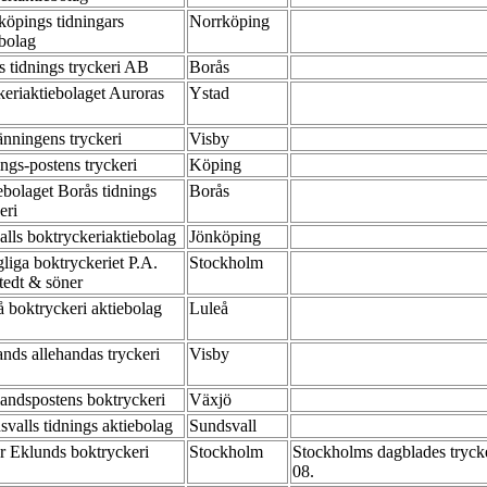
köpings tidningars
Norrköping
ebolag
s tidnings tryckeri AB
Borås
keriaktiebolaget Auroras
Ystad
änningens tryckeri
Visby
ngs-postens tryckeri
Köping
ebolaget Borås tidnings
Borås
keri
alls boktryckeriaktiebolag
Jönköping
liga boktryckeriet P.A.
Stockholm
tedt & söner
å boktryckeri aktiebolag
Luleå
ands allehandas tryckeri
Visby
andspostens boktryckeri
Växjö
svalls tidnings aktiebolag
Sundsvall
r Eklunds boktryckeri
Stockholm
Stockholms dagblades tryck
08.