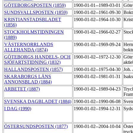
GÖTEBORGSPOSTEN (1859)
1900-01-01--1989-03-01
Göte
SUNDSVALLSPOSTEN (1859)
1900-01-02--1961-09-30
Bokt
KRISTIANSTADSBLADET
1900-01-02--1964-10-30
Krist
(1856)
STOCKHOLMSTIDNINGEN
1900-01-02--1966-02-27
Stoc
(1889)
VÄSTERNORRLANDS
1900-01-02--1969-09-24
Hern
ALLEHANDA (1874)
bokt
GÖTEBORGS HANDELS- OCH
1900-01-02--1972-12-30
Göte
SJÖFARTSTIDNING (1832)
aktie
HALLANDSPOSTEN (1857)
1900-01-02--1975-04-30
Joh.
SKARABORGS LÄNS
1900-01-02--1981-01-31
Isak
ANNONSBLAD (1884)
ARBETET (1887)
1900-01-02--1989-04-23
Tryc
Fram
SVENSKA DAGBLADET (1884)
1900-01-02--1990-06-08
Sven
I DAG (1990)
1900-01-02--1994-12-31
Syds
ÖSTERSUNDSPOSTEN (1877)
1900-01-02--2004-10-04
Öste
tryc