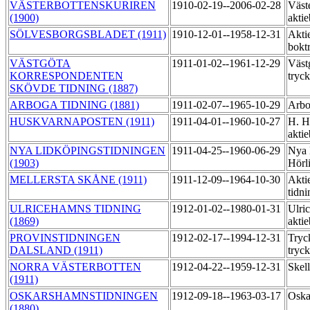
VÄSTERBOTTENSKURIREN
1910-02-19--2006-02-28
Väst
(1900)
aktie
SÖLVESBORGSBLADET (1911)
1910-12-01--1958-12-31
Akti
bokt
VÄSTGÖTA
1911-01-02--1961-12-29
Väst
KORRESPONDENTEN
tryc
SKÖVDE TIDNING (1887)
ARBOGA TIDNING (1881)
1911-02-07--1965-10-29
Arbo
HUSKVARNAPOSTEN (1911)
1911-04-01--1960-10-27
H. H
akti
NYA LIDKÖPINGSTIDNINGEN
1911-04-25--1960-06-29
Nya 
(1903)
Hörl
MELLERSTA SKÅNE (1911)
1911-12-09--1964-10-30
Akti
tidni
ULRICEHAMNS TIDNING
1912-01-02--1980-01-31
Ulri
(1869)
aktie
PROVINSTIDNINGEN
1912-02-17--1994-12-31
Tryc
DALSLAND (1911)
tryc
NORRA VÄSTERBOTTEN
1912-04-22--1959-12-31
Skell
(1911)
OSKARSHAMNSTIDNINGEN
1912-09-18--1963-03-17
Oska
(1880)