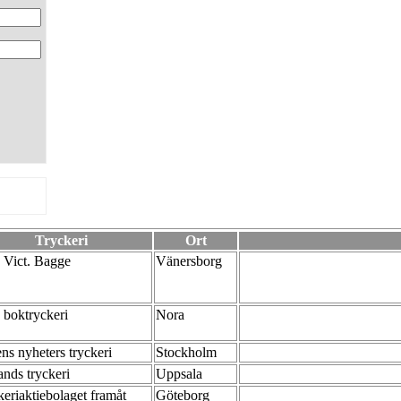
Tryckeri
Ort
 Vict. Bagge
Vänersborg
 boktryckeri
Nora
ns nyheters tryckeri
Stockholm
ands tryckeri
Uppsala
keriaktiebolaget framåt
Göteborg