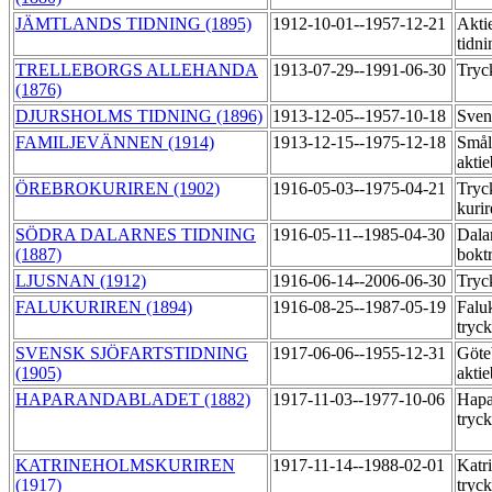
JÄMTLANDS TIDNING (1895)
1912-10-01--1957-12-21
Akti
tidni
TRELLEBORGS ALLEHANDA
1913-07-29--1991-06-30
Tryc
(1876)
DJURSHOLMS TIDNING (1896)
1913-12-05--1957-10-18
Sven
FAMILJEVÄNNEN (1914)
1913-12-15--1975-12-18
Smål
akti
ÖREBROKURIREN (1902)
1916-05-03--1975-04-21
Tryc
kuri
SÖDRA DALARNES TIDNING
1916-05-11--1985-04-30
Dala
(1887)
bokt
LJUSNAN (1912)
1916-06-14--2006-06-30
Tryc
FALUKURIREN (1894)
1916-08-25--1987-05-19
Falu
tryc
SVENSK SJÖFARTSTIDNING
1917-06-06--1955-12-31
Göte
(1905)
aktie
HAPARANDABLADET (1882)
1917-11-03--1977-10-06
Hapa
tryc
KATRINEHOLMSKURIREN
1917-11-14--1988-02-01
Katr
(1917)
tryc