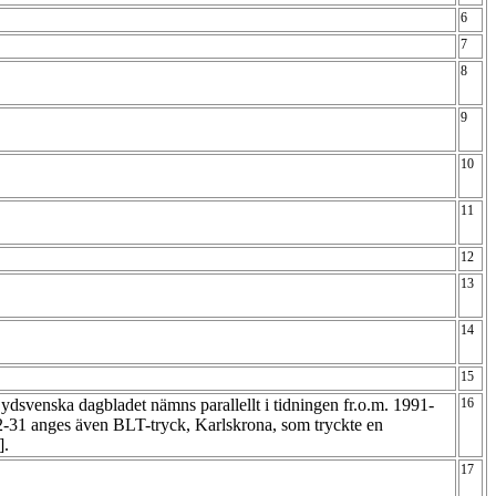
6
7
8
9
10
11
12
13
14
15
ydsvenska dagbladet nämns parallellt i tidningen fr.o.m. 1991-
16
-31 anges även BLT-tryck, Karlskrona, som tryckte en
].
17