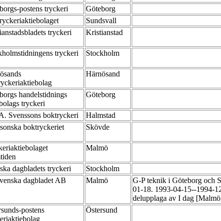
borgs-postens tryckeri
Göteborg
ryckeriaktiebolaget
Sundsvall
ianstadsbladets tryckeri
Kristianstad
kholmstidningens tryckeri
Stockholm
ösands
Härnösand
ryckeriaktiebolag
borgs handelstidnings
Göteborg
bolags tryckeri
 A. Svenssons boktryckeri
Halmstad
ssonska boktryckeriet
Skövde
keriaktiebolaget
Malmö
tiden
ska dagbladets tryckeri
Stockholm
venska dagbladet AB
Malmö
G-P teknik i Göteborg och S
01-18. 1993-04-15--1994-12
delupplaga av I dag [Malmö
rsunds-postens
Östersund
keriaktiebolag