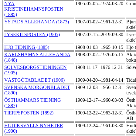
NYA
1905-05-05--1974-03-20
Grun
KRISTINEHAMNSPOSTEN
(1885)
YSTADS ALLEHANDA (1873)
1907-01-02--1961-12-31
Bjur
akti
LYSEKILSPOSTEN (1905)
1907-07-15--2019-09-30
Lysek
akti
HJO TIDNING (1885)
1908-01-03--1965-10-15
Hjo 
KARLSHAMNS ALLEHANDA
1908-07-02--1976-05-15
Akti
(1848)
bokt
SÖLVESBORGSTIDNINGEN
1908-11-17--1976-12-31
Sölv
(1905)
VÄSTGÖTABLADET (1906)
1909-04-20--1981-04-14
Tida
SVENSKA MORGONBLADET
1909-12-03--1956-12-31
Sven
(1890)
tryc
ÖSTHAMMARS TIDNING
1909-12-17--1960-03-03
Östh.
(1887)
Akti
TIERPSPOSTEN (1892)
1909-12-22--1963-12-31
Östh
AB
HUDIKSVALLS NYHETER
1909-12-24--1961-03-30
Hudi
(1900)
akti