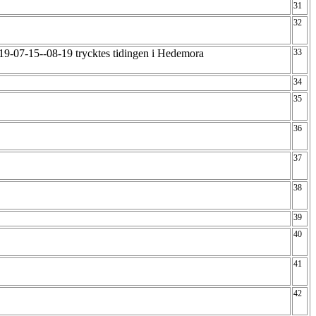
31
32
19-07-15--08-19 trycktes tidingen i Hedemora
33
34
35
36
37
38
39
40
41
42