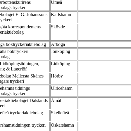
erbottenskurirens
Umeå
bolags tryckeri
ebolaget E. G. Johanssons
Karlshamn
ryckeri
göta korrespondentens
Skövde
keriaktiebolag
ga boktryckeriaktiebolag
Arboga
alls boktryckeri
Jönköping
ebolag
Lidköpingstidningen,
Lidköping
ing & Lagerlöf
ebolag Mellersta Skånes
Hörby
ngars tryckeri
cehamns tidnings
Ulricehamn
bolags tryckeri
keriaktiebolaget Dalslands
Åmål
keri
efteå tryckeriaktiebolag
Skellefteå
rshamstidningen tryckeri
Oskarshamn