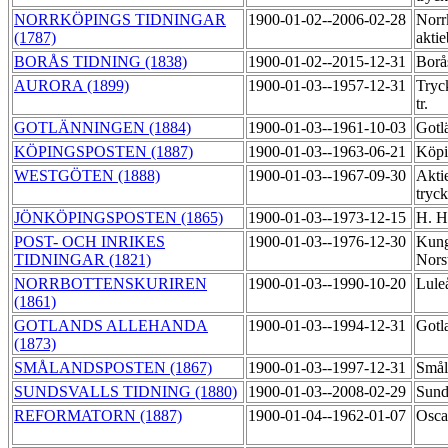
NORRKÖPINGS TIDNINGAR
1900-01-02--2006-02-28
Norr
(1787)
akti
BORÅS TIDNING (1838)
1900-01-02--2015-12-31
Borå
AURORA (1899)
1900-01-03--1957-12-31
Tryc
tr.
GOTLÄNNINGEN (1884)
1900-01-03--1961-10-03
Gotl
KÖPINGSPOSTEN (1887)
1900-01-03--1963-06-21
Köpi
WESTGÖTEN (1888)
1900-01-03--1967-09-30
Akti
tryc
JÖNKÖPINGSPOSTEN (1865)
1900-01-03--1973-12-15
H. H
POST- OCH INRIKES
1900-01-03--1976-12-30
Kung
TIDNINGAR (1821)
Nors
NORRBOTTENSKURIREN
1900-01-03--1990-10-20
Lule
(1861)
GOTLANDS ALLEHANDA
1900-01-03--1994-12-31
Gotl
(1873)
SMÅLANDSPOSTEN (1867)
1900-01-03--1997-12-31
Smål
SUNDSVALLS TIDNING (1880)
1900-01-03--2008-02-29
Sund
REFORMATORN (1887)
1900-01-04--1962-01-07
Osca