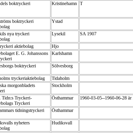
dels boktryckeri
Kristinehamn
T
ströms boktryckeri
Ystad
ebolag
ils nya tryckeri
Lysekil
SA 1907
ebolag
tryckeri aktiebolag
Hjo
ebolaget E. G. Johanssons
Karlshamn
ryckeri
esborgs boktryckeri
Sölvesborg
holms tryckeriaktiebolag
Tidaholm
ska morgonbladets
Stockholm
keri
 Tidn:s Tryckeri-
Östhammar
1960-03-05--1960-06-28 är i
ebolags Tryckeri
ammars tidningstryckeri
Östhammar
ksvalls nyheters
Hudiksvall
ebolag