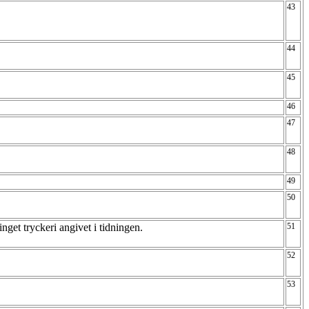
43
44
45
46
47
48
49
50
nget tryckeri angivet i tidningen.
51
52
53