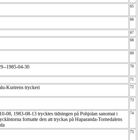
65
66
67
68
69
-29--1985-04-30
70
71
lu-Kurirens tryckeri
72
73
10-08, 1983-08-13 trycktes tidningen på Pohjolan sanomat i
74
ycklistorna fortsatte den att tryckas på Haparanda-Tornedalens
nda
75