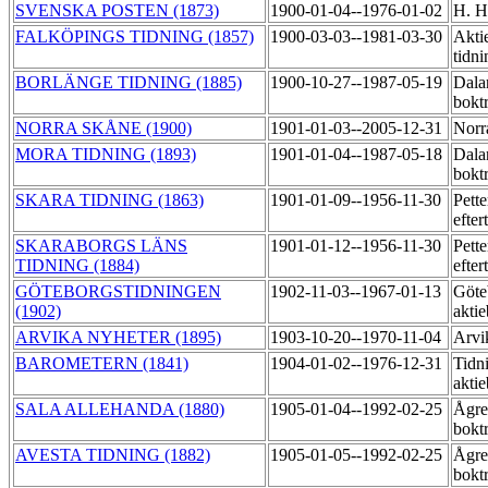
SVENSKA POSTEN (1873)
1900-01-04--1976-01-02
H. H
FALKÖPINGS TIDNING (1857)
1900-03-03--1981-03-30
Akti
tidni
BORLÄNGE TIDNING (1885)
1900-10-27--1987-05-19
Dala
bokt
NORRA SKÅNE (1900)
1901-01-03--2005-12-31
Norr
MORA TIDNING (1893)
1901-01-04--1987-05-18
Dala
bokt
SKARA TIDNING (1863)
1901-01-09--1956-11-30
Pette
efter
SKARABORGS LÄNS
1901-01-12--1956-11-30
Pette
TIDNING (1884)
efter
GÖTEBORGSTIDNINGEN
1902-11-03--1967-01-13
Göte
(1902)
aktie
ARVIKA NYHETER (1895)
1903-10-20--1970-11-04
Arvi
BAROMETERN (1841)
1904-01-02--1976-12-31
Tidn
aktie
SALA ALLEHANDA (1880)
1905-01-04--1992-02-25
Ågre
bokt
AVESTA TIDNING (1882)
1905-01-05--1992-02-25
Ågre
bokt