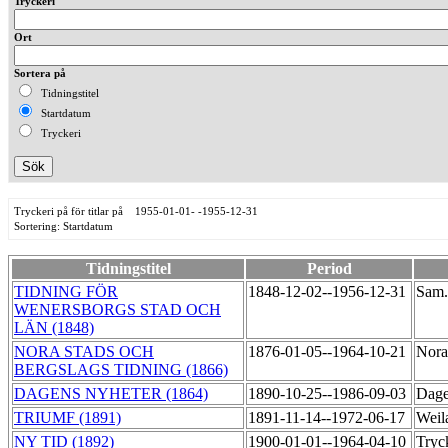
Tryckeri
Ort
Sortera på
Tidningstitel
Startdatum
Tryckeri
Tryckeri på för titlar på 1955-01-01- -1955-12-31
Sortering: Startdatum
Tidningstitel
Period
TIDNING FÖR
1848-12-02--1956-12-31
Sam.
WENERSBORGS STAD OCH
LÄN (1848)
NORA STADS OCH
1876-01-05--1964-10-21
Nora
BERGSLAGS TIDNING (1866)
DAGENS NYHETER (1864)
1890-10-25--1986-09-03
Dage
TRIUMF (1891)
1891-11-14--1972-06-17
Weil
NY TID (1892)
1900-01-01--1964-04-10
Tryc