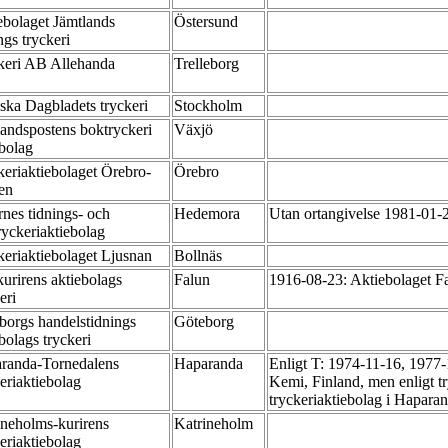
ebolaget Jämtlands
Östersund
ngs tryckeri
keri AB Allehanda
Trelleborg
ska Dagbladets tryckeri
Stockholm
andspostens boktryckeri
Växjö
ebolag
keriaktiebolaget Örebro-
Örebro
ren
rnes tidnings- och
Hedemora
Utan ortangivelse 1981-01
ryckeriaktiebolag
keriaktiebolaget Ljusnan
Bollnäs
kurirens aktiebolags
Falun
1916-08-23: Aktiebolaget Fa
keri
borgs handelstidnings
Göteborg
bolags tryckeri
randa-Tornedalens
Haparanda
Enligt T: 1974-11-16, 1977-
keriaktiebolag
Kemi, Finland, men enligt tr
tryckeriaktiebolag i Hapara
ineholms-kurirens
Katrineholm
keriaktiebolag