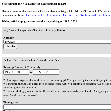
Sökformulär för Nya Lundstedt dagstidningar (NLD)
Den mer vane användaren kan själv formulera sina frågor här i NLd:s sökformulär. För den som
använts m.m. finns i
Förklaringar till bibliograferingskategorierna i Nya Lundstedt Dagstidning
Bibliografiska uppgifter för svenska dagstidningar 1900--2026
Välj
först
en kategori att söka på och klicka på
Hämta
.
Kategori
Fyll
därefter
i önskad sökning och klicka på
Sök
.
Period
(i formen: åååå-mm-dd)
--
* Sökningen högertrunkeras alltid, d.v.s. en söknng på
Fred
ger träff på allt som börjar på
Fr
* Vänstertrunkering kan göras med procenttecken, t.ex. vid sökning på förnamn
%Joel
eller 
fullständig titel
%konservativ
.
* Understrykning _ kan användas för att söka t.ex. namn stavade på olika sätt.
Lind_vist
ger t
såväl
Lindkvist
som
Lindqvist
.
Tidningstitel