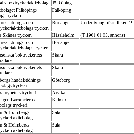
alls boktryckeriaktiebolag
Jönköping
ebolaget Falköpings
Falköping
ngs tryckeri
rnes tidnings- och
Borlänge
Under typografkonfliken 19
ryckeriaktiebolags tryckeri
a Skånes tryckeri
Hässleholm
(T 1901 01 03, annons)
rnes tidnings- och
Borlänge
ryckeriaktiebolags tryckeri
rsonska boktryckeriets
Skara
trädare
rsonska boktryckeriets
Skara
trädare
borgs handelstidnings
Göteborg
bolags tryckeri
ka nyheters tryckeri
Arvika
ingen Barometerns
Kalmar
bolags tryckeri
n & Holmbergs
Sala
ryckeri aktiebolag
n & Holmbergs
Sala
ryckeri aktiebolag