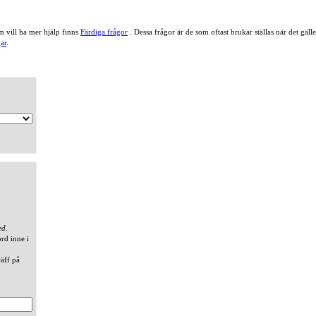
 vill ha mer hjälp finns
Färdiga frågor
. Dessa frågor är de som oftast brukar ställas när det gä
ar
.
ed
.
ord inne i
räff på