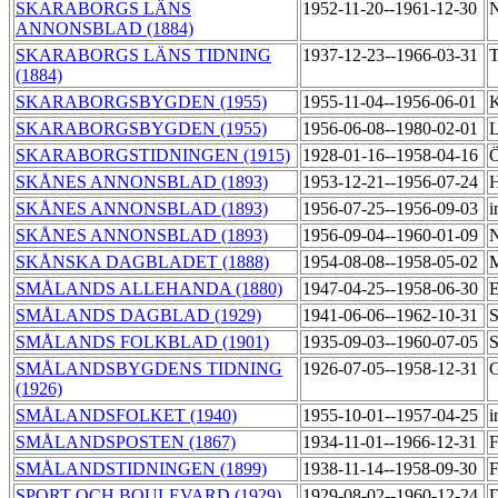
SKARABORGS LÄNS
1952-11-20--1961-12-30
N
ANNONSBLAD (1884)
SKARABORGS LÄNS TIDNING
1937-12-23--1966-03-31
T
(1884)
SKARABORGSBYGDEN (1955)
1955-11-04--1956-06-01
K
SKARABORGSBYGDEN (1955)
1956-06-08--1980-02-01
L
SKARABORGSTIDNINGEN (1915)
1928-01-16--1958-04-16
Ö
SKÅNES ANNONSBLAD (1893)
1953-12-21--1956-07-24
H
SKÅNES ANNONSBLAD (1893)
1956-07-25--1956-09-03
i
SKÅNES ANNONSBLAD (1893)
1956-09-04--1960-01-09
N
SKÅNSKA DAGBLADET (1888)
1954-08-08--1958-05-02
M
SMÅLANDS ALLEHANDA (1880)
1947-04-25--1958-06-30
E
SMÅLANDS DAGBLAD (1929)
1941-06-06--1962-10-31
S
SMÅLANDS FOLKBLAD (1901)
1935-09-03--1960-07-05
S
SMÅLANDSBYGDENS TIDNING
1926-07-05--1958-12-31
G
(1926)
SMÅLANDSFOLKET (1940)
1955-10-01--1957-04-25
i
SMÅLANDSPOSTEN (1867)
1934-11-01--1966-12-31
F
SMÅLANDSTIDNINGEN (1899)
1938-11-14--1958-09-30
F
SPORT OCH BOULEVARD (1929)
1929-08-02--1960-12-24
D