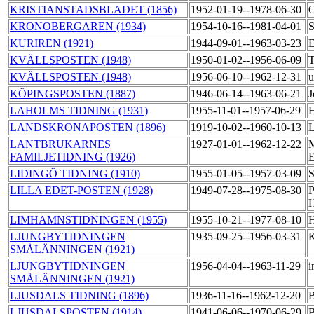
KRISTIANSTADSBLADET (1856)
1952-01-19--1978-06-30
O
KRONOBERGAREN (1934)
1954-10-16--1981-04-01
S
KURIREN (1921)
1944-09-01--1963-03-23
E
KVÄLLSPOSTEN (1948)
1950-01-02--1956-06-09
KVÄLLSPOSTEN (1948)
1956-06-10--1962-12-31
u
KÖPINGSPOSTEN (1887)
1946-06-14--1963-06-21
J
LAHOLMS TIDNING (1931)
1955-11-01--1957-06-29
H
LANDSKRONAPOSTEN (1896)
1919-10-02--1960-10-13
L
LANTBRUKARNES
1927-01-01--1962-12-22
M
FAMILJETIDNING (1926)
LIDINGÖ TIDNING (1910)
1955-01-05--1957-03-09
S
LILLA EDET-POSTEN (1928)
1949-07-28--1975-08-30
P
H
LIMHAMNSTIDNINGEN (1955)
1955-10-21--1977-08-10
H
LJUNGBYTIDNINGEN
1935-09-25--1956-03-31
K
SMÅLÄNNINGEN (1921)
LJUNGBYTIDNINGEN
1956-04-04--1963-11-29
i
SMÅLÄNNINGEN (1921)
LJUSDALS TIDNING (1896)
1936-11-16--1962-12-20
B
LJUSDALSPOSTEN (1914)
1941-06-06--1970-06-29
B