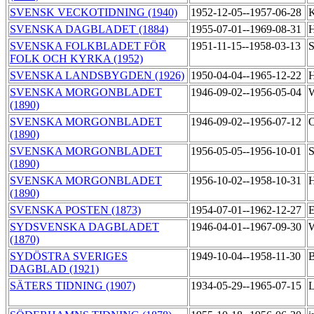
SVENSK VECKOTIDNING (1940)
1952-12-05--1957-06-28
K
SVENSKA DAGBLADET (1884)
1955-07-01--1969-08-31
H
SVENSKA FOLKBLADET FÖR
1951-11-15--1958-03-13
S
FOLK OCH KYRKA (1952)
SVENSKA LANDSBYGDEN (1926)
1950-04-04--1965-12-22
H
SVENSKA MORGONBLADET
1946-09-02--1956-05-04
W
(1890)
SVENSKA MORGONBLADET
1946-09-02--1956-07-12
O
(1890)
SVENSKA MORGONBLADET
1956-05-05--1956-10-01
S
(1890)
SVENSKA MORGONBLADET
1956-10-02--1958-10-31
H
(1890)
SVENSKA POSTEN (1873)
1954-07-01--1962-12-27
SYDSVENSKA DAGBLADET
1946-04-01--1967-09-30
W
(1870)
SYDÖSTRA SVERIGES
1949-10-04--1958-11-30
B
DAGBLAD (1921)
SÄTERS TIDNING (1907)
1934-05-29--1965-07-15
L