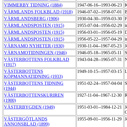
VIMMERBY TIDNING (1884)
1947-06-16--1993-06-23
K
VÄRMLANDS FOLKBLAD (1918)
1946-07-02--1958-07-01
B
VÄRMLANDSBERG (1906)
1930-04-30--1959-03-30
F
VÄRMLANDSPOSTEN (1915)
1955-07-04--1956-02-29
i
VÄRMLANDSPOSTEN (1915)
1956-03-01--1956-05-19
D
VÄRMLANDSPOSTEN (1915)
1956-05-22--1957-04-29
i
VÄRNAMO NYHETER (1930)
1930-11-04--1967-05-23
J
VÄRNAMOTIDNINGEN (1946)
1946-05-18--1965-05-11
S
VÄSTERBOTTENS FOLKBLAD
1943-04-28--1965-07-31
N
(1917)
VÄSTERBOTTENS
1949-10-15--1957-03-15
L
KÖPMANNATIDNING (1933)
VÄSTERBOTTENS TIDNING
1951-02-24--1957-04-04
S
(1944)
VÄSTERBOTTENSKURIREN
1927-11-04--1967-12-30
R
(1900)
VÄSTERBYGDEN (1949)
1951-03-01--1984-12-21
J
VÄSTERGÖTLANDS
1955-09-01--1956-11-29
J
ANNONSBLAD (1899)