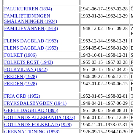
FALUKURIREN (1894)
1941-06-17--1957-02-28
Ö
FAMILJETIDNINGEN
1933-01-28--1962-12-29
M
SMÅLÄNNINGEN (1924)
FAMILJEVÄNNEN (1914)
1948-12-02--1961-09-28
Z
FLENS DAGBLAD (1953)
1953-12-14--1956-12-31
H
FLENS DAGBLAD (1953)
1954-05-05--1956-01-20
D
FOLKET (1906)
1943-10-01--1958-12-31
S
FOLKETS RÖST (1943)
1955-03-15--1957-03-28
F
FOLKVILJAN (1942)
1951-06-15--1957-04-25
M
FREDEN (1928)
1946-09-27--1956-12-15
L
FREDEN (1928)
1947-01-02--1960-06-15
E
H
FRIA ORD (1952)
1952-01-05--1958-02-01
T
FRYKSDALSBYGDEN (1941)
1949-04-21--1957-06-29
O
GEFLE DAGBLAD (1895)
1951-06-05--1968-08-31
B
GOTLANDS ALLEHANDA (1873)
1956-01-02--1961-12-30
H
GOTLANDS FOLKBLAD (1928)
1950-11-01--1978-07-31
S
GRENNA TIDNING (1858)
1926-09-15--1964-10-30
P