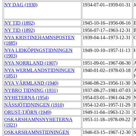
NY DAG (1930)
1934-07-01--1959-01-31
J
NY TID (1892)
1945-10-16--1956-06-16
E
NY TID (1892)
1956-07-17--1963-12-31
B
NYA KRISTINEHAMNSPOSTEN
1939-04-14--1973-12-31
G
(1885)
NYA LIDKÖPINGSTIDNINGEN
1949-10-10--1957-11-13
H
(1903)
NYA NORRLAND (1907)
1951-09-01--1967-06-30
A
NYA WERMLANDSTIDNINGEN
1940-01-02--1978-03-18
A
(1851)
NYA VÄRMLAND (1940)
1946-08-23--1956-11-30
M
NYBRO TIDNING (1931)
1937-08-27--1981-07-03
J
NYHETERNA (1954)
1954-03-01--1961-04-29
N
NÄSSJÖTIDNINGEN (1910)
1954-12-03--1957-11-29
E
ORUST-TJÖRN (1949)
1949-11-04--1963-12-31
C
OSKARSHAMNSNYHETERNA
1953-11-18--1978-09-22
P
(1921)
OSKARSHAMNSTIDNINGEN
1946-03-15--1967-12-30
S