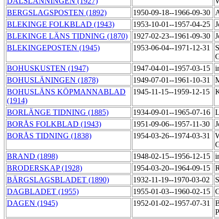
DALSLÄNNINGEN (1927)
BERGSLAGSPOSTEN (1892)
1950-09-18--1966-09-30
A
BLEKINGE FOLKBLAD (1943)
1953-10-01--1957-04-25
J
BLEKINGE LÄNS TIDNING (1870)
1927-02-23--1961-09-30
J
BLEKINGEPOSTEN (1945)
1953-06-04--1971-12-31
S
BOHUSKUSTEN (1947)
1947-04-01--1957-03-15
i
BOHUSLÄNINGEN (1878)
1949-07-01--1961-10-31
M
BOHUSLÄNS KÖPMANNABLAD
1945-11-15--1959-12-15
K
(1914)
BORLÄNGE TIDNING (1885)
1934-09-01--1965-07-16
L
BORÅS FOLKBLAD (1943)
1951-09-06--1957-11-30
J
BORÅS TIDNING (1838)
1954-03-26--1974-03-31
W
BRAND (1898)
1948-02-15--1956-12-15
i
BRODERSKAP (1928)
1954-03-20--1964-09-15
R
BÄRGSLAGSBLADET (1890)
1932-11-19--1970-03-02
S
DAGBLADET (1955)
1955-01-03--1960-02-15
G
DAGEN (1945)
1952-01-02--1957-07-31
B
P