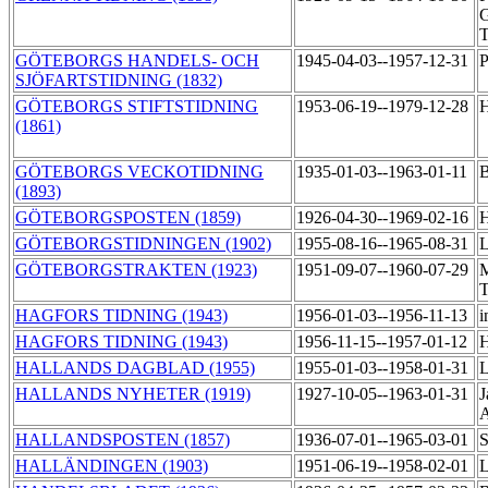
G
T
GÖTEBORGS HANDELS- OCH
1945-04-03--1957-12-31
P
SJÖFARTSTIDNING (1832)
GÖTEBORGS STIFTSTIDNING
1953-06-19--1979-12-28
H
(1861)
GÖTEBORGS VECKOTIDNING
1935-01-03--1963-01-11
B
(1893)
GÖTEBORGSPOSTEN (1859)
1926-04-30--1969-02-16
H
GÖTEBORGSTIDNINGEN (1902)
1955-08-16--1965-08-31
L
GÖTEBORGSTRAKTEN (1923)
1951-09-07--1960-07-29
M
T
HAGFORS TIDNING (1943)
1956-01-03--1956-11-13
i
HAGFORS TIDNING (1943)
1956-11-15--1957-01-12
H
HALLANDS DAGBLAD (1955)
1955-01-03--1958-01-31
L
HALLANDS NYHETER (1919)
1927-10-05--1963-01-31
J
HALLANDSPOSTEN (1857)
1936-07-01--1965-03-01
S
HALLÄNDINGEN (1903)
1951-06-19--1958-02-01
L