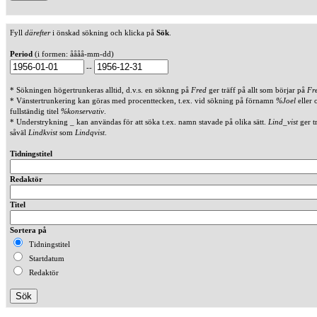
Fyll
därefter
i önskad sökning och klicka på
Sök
.
Period
(i formen: åååå-mm-dd)
--
* Sökningen högertrunkeras alltid, d.v.s. en söknng på
Fred
ger träff på allt som börjar på
Fr
* Vänstertrunkering kan göras med procenttecken, t.ex. vid sökning på förnamn
%Joel
eller 
fullständig titel
%konservativ
.
* Understrykning _ kan användas för att söka t.ex. namn stavade på olika sätt.
Lind_vist
ger t
såväl
Lindkvist
som
Lindqvist
.
Tidningstitel
Redaktör
Titel
Sortera på
Tidningstitel
Startdatum
Redaktör