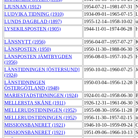
LJUSNAN (1912)
1954-07-21--1981-07-31
N
LUDVIKA TIDNING (1910)
1934-09-01--1965-07-15
L
LUNDS DAGBLAD (1897)
1955-12-14--1958-10-02
u
LYSEKILSPOSTEN (1905)
1944-11-01--1974-06-28
H
LÄNSNYTT (1956)
1956-04-07--1957-07-27
K
LÄNSPOSTEN (1950)
1950-11-30--1988-06-30
S
LÄNSPOSTEN JÄMTBYGDEN
1956-08-03--1957-10-25
H
(1956)
LÄNSTIDNINGEN [ÖSTERSUND]
1950-10-02--1960-07-25
J
(1924)
LÄNSTIDNINGEN
1950-03-04--1956-12-28
H
ÖSTERGÖTLAND (1948)
MARIESTADSTIDNINGEN (1924)
1924-01-02--1958-06-30
B
MELLERSTA SKÅNE (1911)
1926-12-31--1961-06-30
S
MELLERUDSTIDNINGEN (1952)
1955-08-30--1956-11-28
P
MELLERUDSTIDNINGEN (1952)
1956-11-30--1957-02-15
i
MISSIONSBANERET (1921)
1946-10-10--1959-09-24
O
MISSIONSBANERET (1921)
1951-09-06--1966-10-13
S