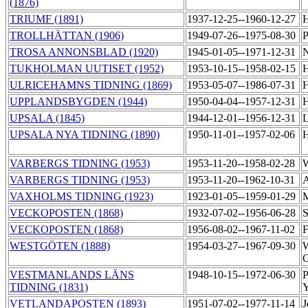
(1876)
TRIUMF (1891)
1937-12-25--1960-12-27
H
TROLLHÄTTAN (1906)
1949-07-26--1975-08-30
P
TROSA ANNONSBLAD (1920)
1945-01-05--1971-12-31
N
TUKHOLMAN UUTISET (1952)
1953-10-15--1958-02-15
H
ULRICEHAMNS TIDNING (1869)
1953-05-07--1986-07-31
H
UPPLANDSBYGDEN (1944)
1950-04-04--1957-12-31
H
UPSALA (1845)
1944-12-01--1956-12-31
L
UPSALA NYA TIDNING (1890)
1950-11-01--1957-02-06
H
VARBERGS TIDNING (1953)
1953-11-20--1958-02-28
W
VARBERGS TIDNING (1953)
1953-11-20--1962-10-31
A
VAXHOLMS TIDNING (1923)
1923-01-05--1959-01-29
M
VECKOPOSTEN (1868)
1932-07-02--1956-06-28
S
VECKOPOSTEN (1868)
1956-08-02--1967-11-02
F
WESTGÖTEN (1888)
1954-03-27--1967-09-30
W
VESTMANLANDS LÄNS
1948-10-15--1972-06-30
P
TIDNING (1831)
VETLANDAPOSTEN (1893)
1951-07-02--1977-11-14
J