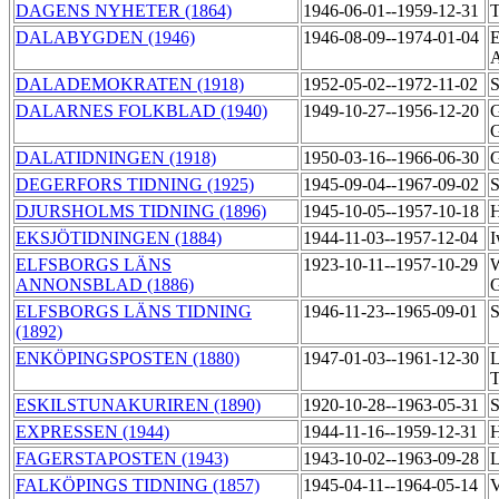
DAGENS NYHETER (1864)
1946-06-01--1959-12-31
T
DALABYGDEN (1946)
1946-08-09--1974-01-04
E
DALADEMOKRATEN (1918)
1952-05-02--1972-11-02
S
DALARNES FOLKBLAD (1940)
1949-10-27--1956-12-20
G
G
DALATIDNINGEN (1918)
1950-03-16--1966-06-30
G
DEGERFORS TIDNING (1925)
1945-09-04--1967-09-02
S
DJURSHOLMS TIDNING (1896)
1945-10-05--1957-10-18
H
EKSJÖTIDNINGEN (1884)
1944-11-03--1957-12-04
I
ELFSBORGS LÄNS
1923-10-11--1957-10-29
W
ANNONSBLAD (1886)
G
ELFSBORGS LÄNS TIDNING
1946-11-23--1965-09-01
S
(1892)
ENKÖPINGSPOSTEN (1880)
1947-01-03--1961-12-30
L
T
ESKILSTUNAKURIREN (1890)
1920-10-28--1963-05-31
S
EXPRESSEN (1944)
1944-11-16--1959-12-31
H
FAGERSTAPOSTEN (1943)
1943-10-02--1963-09-28
L
FALKÖPINGS TIDNING (1857)
1945-04-11--1964-05-14
V