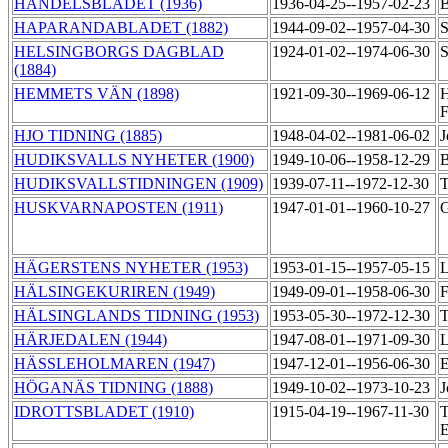
HANDELSBLADET (1936)
1936-04-25--1957-02-23
B
HAPARANDABLADET (1882)
1944-09-02--1957-04-30
S
HELSINGBORGS DAGBLAD
1924-01-02--1974-06-30
S
(1884)
HEMMETS VÄN (1898)
1921-09-30--1969-06-12
H
F
HJO TIDNING (1885)
1948-04-02--1981-06-02
J
HUDIKSVALLS NYHETER (1900)
1949-10-06--1958-12-29
B
HUDIKSVALLSTIDNINGEN (1909)
1939-07-11--1972-12-30
T
HUSKVARNAPOSTEN (1911)
1947-01-01--1960-10-27
G
HÄGERSTENS NYHETER (1953)
1953-01-15--1957-05-15
L
HÄLSINGEKURIREN (1949)
1949-09-01--1958-06-30
F
HÄLSINGLANDS TIDNING (1953)
1953-05-30--1972-12-30
T
HÄRJEDALEN (1944)
1947-08-01--1971-09-30
L
HÄSSLEHOLMAREN (1947)
1947-12-01--1956-06-30
E
HÖGANÄS TIDNING (1888)
1949-10-02--1973-10-23
J
IDROTTSBLADET (1910)
1915-04-19--1967-11-30
T
E