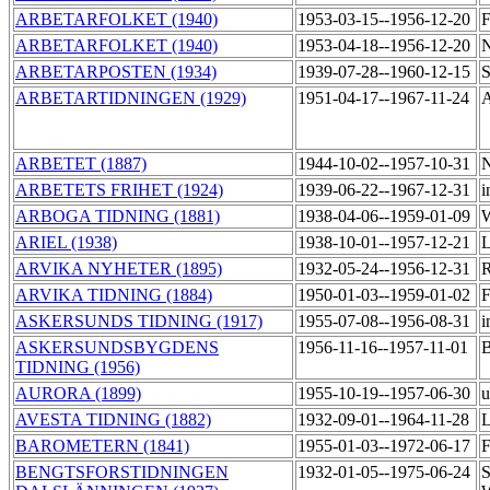
ARBETARFOLKET (1940)
1953-03-15--1956-12-20
F
ARBETARFOLKET (1940)
1953-04-18--1956-12-20
N
ARBETARPOSTEN (1934)
1939-07-28--1960-12-15
S
ARBETARTIDNINGEN (1929)
1951-04-17--1967-11-24
A
ARBETET (1887)
1944-10-02--1957-10-31
N
ARBETETS FRIHET (1924)
1939-06-22--1967-12-31
i
ARBOGA TIDNING (1881)
1938-04-06--1959-01-09
W
ARIEL (1938)
1938-10-01--1957-12-21
L
ARVIKA NYHETER (1895)
1932-05-24--1956-12-31
R
ARVIKA TIDNING (1884)
1950-01-03--1959-01-02
F
ASKERSUNDS TIDNING (1917)
1955-07-08--1956-08-31
i
ASKERSUNDSBYGDENS
1956-11-16--1957-11-01
B
TIDNING (1956)
AURORA (1899)
1955-10-19--1957-06-30
u
AVESTA TIDNING (1882)
1932-09-01--1964-11-28
L
BAROMETERN (1841)
1955-01-03--1972-06-17
F
BENGTSFORSTIDNINGEN
1932-01-05--1975-06-24
S