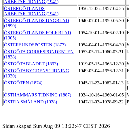
ARBETARTIDNING (1941)
ÖSTERGÖTLANDS
1956-12-06--1957-04-25
i
ARBETARTIDNING (1941)
ÖSTERGÖTLANDS DAGBLAD
1940-07-01--1959-05-30
H
(1890)
ÖSTERGÖTLANDS FOLKBLAD
1954-10-01--1966-02-19
F
(1905)
ÖSTERSUNDSPOSTEN (1877)
1954-04-01--1976-04-30
W
ÖSTGÖTA CORRESPONDENTEN
1953-05-11--1960-03-31
J
(1838)
ÖSTGÖTABLADET (1893)
1919-05-15--1963-12-30
W
ÖSTGÖTABYGDENS TIDNING
1949-05-04--1956-12-31
B
(1930)
ÖSTGÖTEN (1874)
1945-11-22--1962-01-13
J
H
ÖSTHAMMARS TIDNING (1887)
1934-10-16--1960-01-05
V
ÖSTRA SMÅLAND (1928)
1947-11-03--1978-09-22
P
Sidan skapad Sun Aug 09 13:22:47 CEST 2026