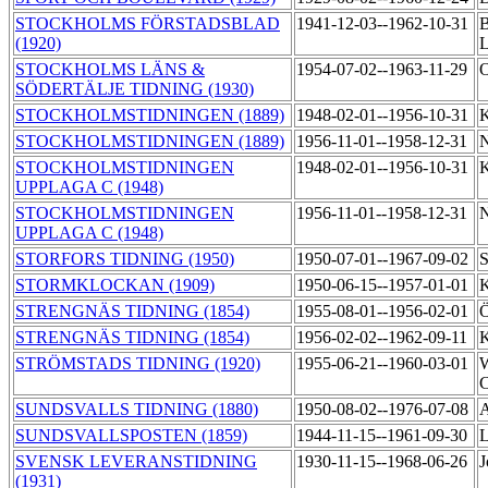
STOCKHOLMS FÖRSTADSBLAD
1941-12-03--1962-10-31
B
(1920)
L
STOCKHOLMS LÄNS &
1954-07-02--1963-11-29
O
SÖDERTÄLJE TIDNING (1930)
STOCKHOLMSTIDNINGEN (1889)
1948-02-01--1956-10-31
K
STOCKHOLMSTIDNINGEN (1889)
1956-11-01--1958-12-31
N
STOCKHOLMSTIDNINGEN
1948-02-01--1956-10-31
K
UPPLAGA C (1948)
STOCKHOLMSTIDNINGEN
1956-11-01--1958-12-31
N
UPPLAGA C (1948)
STORFORS TIDNING (1950)
1950-07-01--1967-09-02
S
STORMKLOCKAN (1909)
1950-06-15--1957-01-01
K
STRENGNÄS TIDNING (1854)
1955-08-01--1956-02-01
Ö
STRENGNÄS TIDNING (1854)
1956-02-02--1962-09-11
K
STRÖMSTADS TIDNING (1920)
1955-06-21--1960-03-01
W
C
SUNDSVALLS TIDNING (1880)
1950-08-02--1976-07-08
A
SUNDSVALLSPOSTEN (1859)
1944-11-15--1961-09-30
L
SVENSK LEVERANSTIDNING
1930-11-15--1968-06-26
J
(1931)