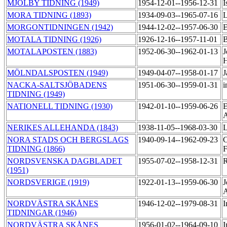
MJÖLBY TIDNING (1949)
1954-12-01--1956-12-31
I
MORA TIDNING (1893)
1934-09-03--1965-07-16
L
MORGONTIDNINGEN (1942)
1944-12-02--1957-06-30
E
MOTALA TIDNING (1926)
1926-12-16--1957-11-01
B
MOTALAPOSTEN (1883)
1952-06-30--1962-01-13
J
H
MÖLNDALSPOSTEN (1949)
1949-04-07--1958-01-17
J
NACKA-SALTSJÖBADENS
1951-06-30--1959-01-31
i
TIDNING (1949)
NATIONELL TIDNING (1930)
1942-01-10--1959-06-26
E
A
NERIKES ALLEHANDA (1843)
1938-11-05--1968-03-30
L
NORA STADS OCH BERGSLAGS
1940-09-14--1962-09-23
C
TIDNING (1866)
F
NORDSVENSKA DAGBLADET
1955-07-02--1958-12-31
R
(1951)
NORDSVERIGE (1919)
1922-01-13--1959-06-30
J
NORDVÄSTRA SKÅNES
1946-12-02--1979-08-31
I
TIDNINGAR (1946)
NORDVÄSTRA SKÅNES
1956-01-02--1964-09-10
I