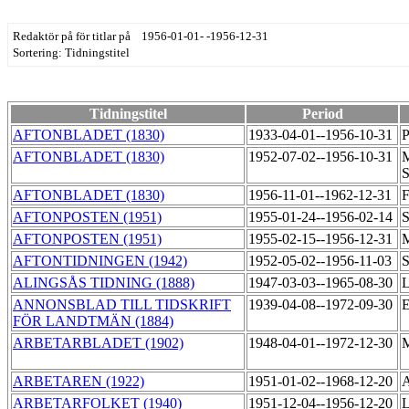
Redaktör på för titlar på 1956-01-01- -1956-12-31
Sortering: Tidningstitel
Tidningstitel
Period
AFTONBLADET (1830)
1933-04-01--1956-10-31
P
AFTONBLADET (1830)
1952-07-02--1956-10-31
M
S
AFTONBLADET (1830)
1956-11-01--1962-12-31
F
AFTONPOSTEN (1951)
1955-01-24--1956-02-14
S
AFTONPOSTEN (1951)
1955-02-15--1956-12-31
M
AFTONTIDNINGEN (1942)
1952-05-02--1956-11-03
S
ALINGSÅS TIDNING (1888)
1947-03-03--1965-08-30
L
ANNONSBLAD TILL TIDSKRIFT
1939-04-08--1972-09-30
E
FÖR LANDTMÄN (1884)
ARBETARBLADET (1902)
1948-04-01--1972-12-30
M
ARBETAREN (1922)
1951-01-02--1968-12-20
A
ARBETARFOLKET (1940)
1951-12-04--1956-12-20
L