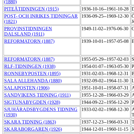
(1880)
PITEÅTIDNINGEN (1915)
1936-10-16--1961-10-28
D
POST- OCH INRIKES TIDNINGAR
1936-09-25--1969-12-30
Ö
(1821)
PROVINSTIDNINGEN
1949-11-02--1976-06-30
O
DALSLAND (1911)
REFORMATORN (1887)
1939-10-01--1957-05-08
E
REFORMATORN (1887)
1955-05-29--1957-02-03
S
RLF-TIDNINGEN (1938)
1954-01-07--1963-05-30
P
RONNEBYPOSTEN (1895)
1931-02-03--1968-12-31
B
SALA ALLEHANDA (1880)
1932-09-02--1964-11-30
L
SALAPOSTEN (1906)
1951-10-01--1958-07-31
A
SANDVIKENS TIDNING (1911)
1955-12-28--1966-03-29
A
SIGTUNABYGDEN (1928)
1944-09-22--1956-12-29
P
SJUHÄRADSBYGDENS TIDNING
1933-02-02--1968-12-30
A
(1930)
T
SKARA TIDNING (1863)
1937-12-23--1966-03-31
T
SKARABORGAREN (1926)
1944-12-01--1960-11-15
J