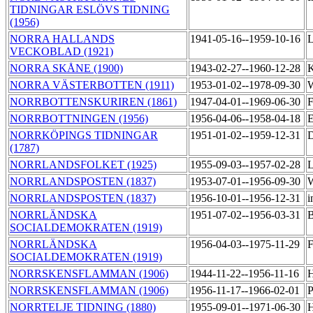
TIDNINGAR ESLÖVS TIDNING
(1956)
NORRA HALLANDS
1941-05-16--1959-10-16
L
VECKOBLAD (1921)
NORRA SKÅNE (1900)
1943-02-27--1960-12-28
K
NORRA VÄSTERBOTTEN (1911)
1953-01-02--1978-09-30
W
NORRBOTTENSKURIREN (1861)
1947-04-01--1969-06-30
F
NORRBOTTNINGEN (1956)
1956-04-06--1958-04-18
E
NORRKÖPINGS TIDNINGAR
1951-01-02--1959-12-31
D
(1787)
NORRLANDSFOLKET (1925)
1955-09-03--1957-02-28
L
NORRLANDSPOSTEN (1837)
1953-07-01--1956-09-30
W
NORRLANDSPOSTEN (1837)
1956-10-01--1956-12-31
i
NORRLÄNDSKA
1951-07-02--1956-03-31
B
SOCIALDEMOKRATEN (1919)
NORRLÄNDSKA
1956-04-03--1975-11-29
F
SOCIALDEMOKRATEN (1919)
NORRSKENSFLAMMAN (1906)
1944-11-22--1956-11-16
H
NORRSKENSFLAMMAN (1906)
1956-11-17--1966-02-01
P
NORRTELJE TIDNING (1880)
1955-09-01--1971-06-30
H