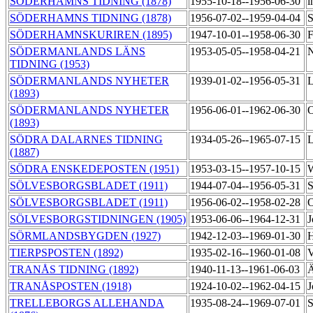
SÖDERHAMNS TIDNING (1878)
1955-10-18--1956-06-30
i
SÖDERHAMNS TIDNING (1878)
1956-07-02--1959-04-04
S
SÖDERHAMNSKURIREN (1895)
1947-10-01--1958-06-30
F
SÖDERMANLANDS LÄNS
1953-05-05--1958-04-21
N
TIDNING (1953)
SÖDERMANLANDS NYHETER
1939-01-02--1956-05-31
L
(1893)
SÖDERMANLANDS NYHETER
1956-06-01--1962-06-30
O
(1893)
SÖDRA DALARNES TIDNING
1934-05-26--1965-07-15
L
(1887)
SÖDRA ENSKEDEPOSTEN (1951)
1953-03-15--1957-10-15
W
SÖLVESBORGSBLADET (1911)
1944-07-04--1956-05-31
S
SÖLVESBORGSBLADET (1911)
1956-06-02--1958-02-28
O
SÖLVESBORGSTIDNINGEN (1905)
1953-06-06--1964-12-31
J
SÖRMLANDSBYGDEN (1927)
1942-12-03--1969-01-30
H
TIERPSPOSTEN (1892)
1935-02-16--1960-01-08
V
TRANÅS TIDNING (1892)
1940-11-13--1961-06-03
TRANÅSPOSTEN (1918)
1924-10-02--1962-04-15
J
TRELLEBORGS ALLEHANDA
1935-08-24--1969-07-01
S