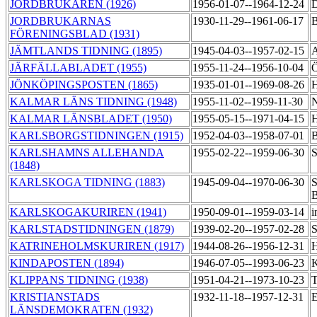
JORDBRUKAREN (1926)
1956-01-07--1964-12-24
D
JORDBRUKARNAS
1930-11-29--1961-06-17
B
FÖRENINGSBLAD (1931)
JÄMTLANDS TIDNING (1895)
1945-04-03--1957-02-15
A
JÄRFÄLLABLADET (1955)
1955-11-24--1956-10-04
Ö
JÖNKÖPINGSPOSTEN (1865)
1935-01-01--1969-08-26
H
KALMAR LÄNS TIDNING (1948)
1955-11-02--1959-11-30
N
KALMAR LÄNSBLADET (1950)
1955-05-15--1971-04-15
H
KARLSBORGSTIDNINGEN (1915)
1952-04-03--1958-07-01
B
KARLSHAMNS ALLEHANDA
1955-02-22--1959-06-30
S
(1848)
KARLSKOGA TIDNING (1883)
1945-09-04--1970-06-30
S
KARLSKOGAKURIREN (1941)
1950-09-01--1959-03-14
i
KARLSTADSTIDNINGEN (1879)
1939-02-20--1957-02-28
S
KATRINEHOLMSKURIREN (1917)
1944-08-26--1956-12-31
H
KINDAPOSTEN (1894)
1946-07-05--1993-06-23
K
KLIPPANS TIDNING (1938)
1951-04-21--1973-10-23
T
KRISTIANSTADS
1932-11-18--1957-12-31
E
LÄNSDEMOKRATEN (1932)