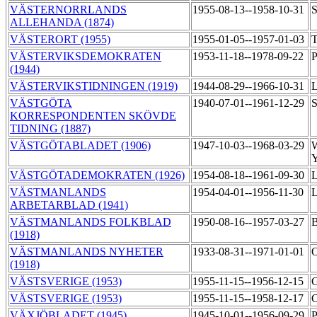
VÄSTERNORRLANDS
1955-08-13--1958-10-31
S
ALLEHANDA (1874)
VÄSTERORT (1955)
1955-01-05--1957-01-03
T
VÄSTERVIKSDEMOKRATEN
1953-11-18--1978-09-22
P
(1944)
VÄSTERVIKSTIDNINGEN (1919)
1944-08-29--1966-10-31
L
VÄSTGÖTA
1940-07-01--1961-12-29
S
KORRESPONDENTEN SKÖVDE
TIDNING (1887)
VÄSTGÖTABLADET (1906)
1947-10-03--1968-03-29
W
VÄSTGÖTADEMOKRATEN (1926)
1954-08-18--1961-09-30
L
VÄSTMANLANDS
1954-04-01--1956-11-30
L
ARBETARBLAD (1941)
VÄSTMANLANDS FOLKBLAD
1950-08-16--1957-03-27
B
(1918)
VÄSTMANLANDS NYHETER
1933-08-31--1971-01-01
O
(1918)
VÄSTSVERIGE (1953)
1955-11-15--1956-12-15
G
VÄSTSVERIGE (1953)
1955-11-15--1958-12-17
C
VÄXJÖBLADET (1945)
1945-10-01--1956-09-29
P