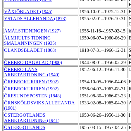
VÄXJÖBLADET (1945)
1956-10-01--1975-12-31
B
YSTADS ALLEHANDA (1873)
1955-02-01--1976-10-31
N
ÅMÅLSTIDNINGEN (1927)
1955-11-16--1957-02-15
i
ÄLMHULTS TIDNING
1950-06-07--1960-06-29
B
SMÅLÄNNINGEN (1935)
ÖLANDSBLADET (1868)
1918-07-31--1966-12-31
S
E
ÖREBRO DAGBLAD (1900)
1944-08-01--1956-02-29
E
ÖREBRO LÄNS
1952-06-12--1956-11-30
J
ARBETARTIDNING (1940)
ÖREBROKURIREN (1902)
1954-10-05--1956-04-06
F
ÖREBROKURIREN (1902)
1956-04-07--1963-08-31
R
ÖRESUNDSPOSTEN (1848)
1951-08-30--1966-03-23
L
ÖRNSKÖLDSVIKS ALLEHANDA
1933-02-08--1965-04-30
A
(1901)
ÖSTERGÖTLANDS
1953-06-26--1956-11-30
H
ARBETARTIDNING (1941)
ÖSTERGÖTLANDS
1955-03-15--1957-04-25
F