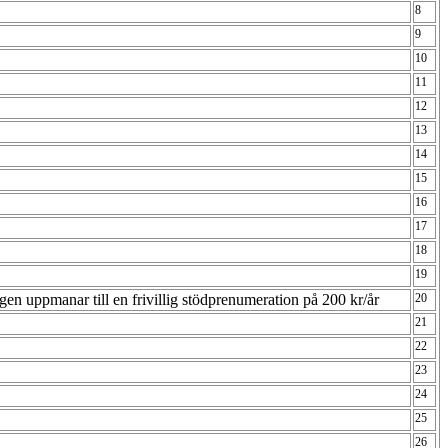
8
9
10
11
12
13
14
15
16
17
18
19
gen uppmanar till en frivillig stödprenumeration på 200 kr/år
20
21
22
23
24
25
26