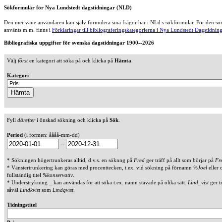
Sökformulär för Nya Lundstedt dagstidningar (NLD)
Den mer vane användaren kan själv formulera sina frågor här i NLd:s sökformulär. För den som
använts m.m. finns i
Förklaringar till bibliograferingskategorierna i Nya Lundstedt Dagstidning
Bibliografiska uppgifter för svenska dagstidningar 1900--2026
Välj
först
en kategori att söka på och klicka på
Hämta
.
Kategori
Fyll
därefter
i önskad sökning och klicka på
Sök
.
Period
(i formen: åååå-mm-dd)
--
* Sökningen högertrunkeras alltid, d.v.s. en söknng på
Fred
ger träff på allt som börjar på
Fr
* Vänstertrunkering kan göras med procenttecken, t.ex. vid sökning på förnamn
%Joel
eller 
fullständig titel
%konservativ
.
* Understrykning _ kan användas för att söka t.ex. namn stavade på olika sätt.
Lind_vist
ger t
såväl
Lindkvist
som
Lindqvist
.
Tidningstitel