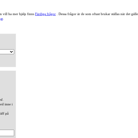
 vill ha mer hjälp finns
Färdiga frågor
. Dessa frågor är de som oftast brukar ställas när det gä
ar
.
ed
.
ord inne i
räff på