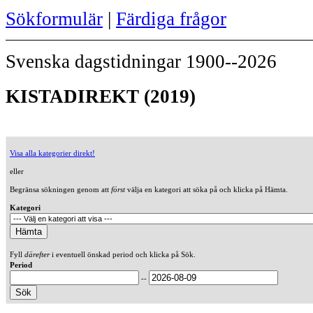
Sökformulär
|
Färdiga frågor
Svenska dagstidningar 1900--2026
KISTADIREKT (2019)
Visa alla kategorier direkt!
eller
Begränsa sökningen genom att
först
välja en kategori att söka på och klicka på Hämta.
Kategori
Fyll
därefter
i eventuell önskad period och klicka på Sök.
Period
--