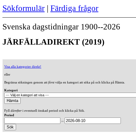
Sökformulär
|
Färdiga frågor
Svenska dagstidningar 1900--2026
JÄRFÄLLADIREKT (2019)
Visa alla kategorier direkt!
eller
Begränsa sökningen genom att
först
välja en kategori att söka på och klicka på Hämta.
Kategori
Fyll
därefter
i eventuell önskad period och klicka på Sök.
Period
--