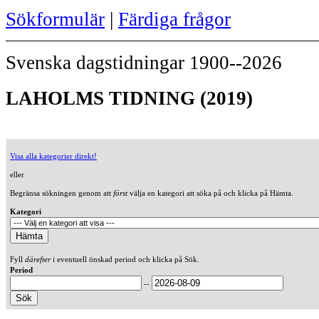
Sökformulär
|
Färdiga frågor
Svenska dagstidningar 1900--2026
LAHOLMS TIDNING (2019)
Visa alla kategorier direkt!
eller
Begränsa sökningen genom att
först
välja en kategori att söka på och klicka på Hämta.
Kategori
Fyll
därefter
i eventuell önskad period och klicka på Sök.
Period
--