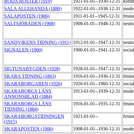
RÖDA RÖSTER (1919)
1921-01-01--1930-12-31
komm
SALA ALLEHANDA (1880)
1922-01-01--1938-12-31
mode
SALAPOSTEN (1906)
1911-01-01--1945-12-31
frisi
SALTSJÖBADEN (1908)
1908-01-01--1948-12-31
neutr
SANDVIKENS TIDNING (1911)
1912-01-01--1947-12-31
neutr
SIGNALEN (1900)
1900-01-01--1941-12-31
socia
SIGTUNABYGDEN (1928)
1928-01-01--1947-12-31
neutr
SKARA TIDNING (1863)
1916-01-01--1936-12-31
frisi
SKARABORGAREN (1926)
1926-01-01--1960-12-31
socia
SKARABORGS LÄNS
1913-01-01--1939-12-31
mode
ANNONSBLAD (1884)
SKARABORGS LÄNS
1916-01-01--1935-12-31
frisi
TIDNING (1884)
SKARABORGSTIDNINGEN
1921-01-01--
frisi
(1915)
SKARAPOSTEN (1906)
1908-01-01--1936-12-31
mode