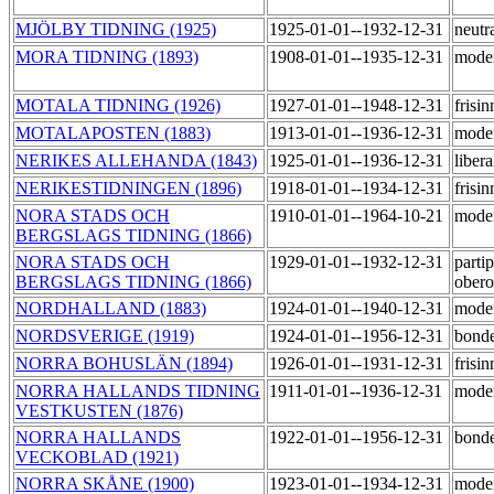
MJÖLBY TIDNING (1925)
1925-01-01--1932-12-31
neutr
MORA TIDNING (1893)
1908-01-01--1935-12-31
moder
MOTALA TIDNING (1926)
1927-01-01--1948-12-31
frisi
MOTALAPOSTEN (1883)
1913-01-01--1936-12-31
mode
NERIKES ALLEHANDA (1843)
1925-01-01--1936-12-31
liber
NERIKESTIDNINGEN (1896)
1918-01-01--1934-12-31
frisi
NORA STADS OCH
1910-01-01--1964-10-21
moder
BERGSLAGS TIDNING (1866)
NORA STADS OCH
1929-01-01--1932-12-31
partip
BERGSLAGS TIDNING (1866)
ober
NORDHALLAND (1883)
1924-01-01--1940-12-31
mode
NORDSVERIGE (1919)
1924-01-01--1956-12-31
bond
NORRA BOHUSLÄN (1894)
1926-01-01--1931-12-31
frisi
NORRA HALLANDS TIDNING
1911-01-01--1936-12-31
mode
VESTKUSTEN (1876)
NORRA HALLANDS
1922-01-01--1956-12-31
bond
VECKOBLAD (1921)
NORRA SKÅNE (1900)
1923-01-01--1934-12-31
moder