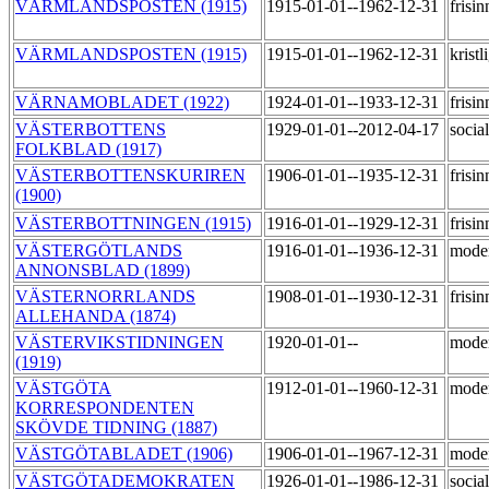
VÄRMLANDSPOSTEN (1915)
1915-01-01--1962-12-31
frisi
VÄRMLANDSPOSTEN (1915)
1915-01-01--1962-12-31
kristl
VÄRNAMOBLADET (1922)
1924-01-01--1933-12-31
frisi
VÄSTERBOTTENS
1929-01-01--2012-04-17
socia
FOLKBLAD (1917)
VÄSTERBOTTENSKURIREN
1906-01-01--1935-12-31
frisi
(1900)
VÄSTERBOTTNINGEN (1915)
1916-01-01--1929-12-31
frisi
VÄSTERGÖTLANDS
1916-01-01--1936-12-31
mode
ANNONSBLAD (1899)
VÄSTERNORRLANDS
1908-01-01--1930-12-31
frisi
ALLEHANDA (1874)
VÄSTERVIKSTIDNINGEN
1920-01-01--
mode
(1919)
VÄSTGÖTA
1912-01-01--1960-12-31
mode
KORRESPONDENTEN
SKÖVDE TIDNING (1887)
VÄSTGÖTABLADET (1906)
1906-01-01--1967-12-31
mode
VÄSTGÖTADEMOKRATEN
1926-01-01--1986-12-31
socia