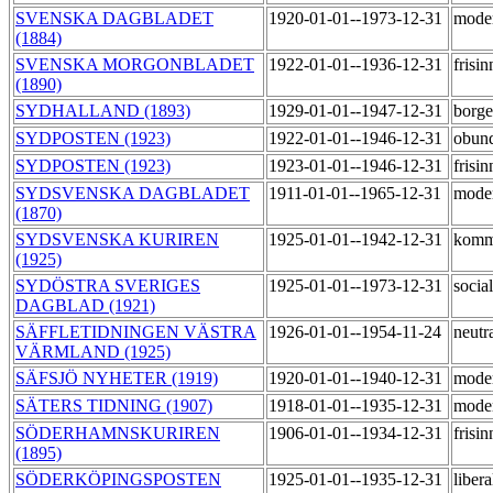
SVENSKA DAGBLADET
1920-01-01--1973-12-31
mode
(1884)
SVENSKA MORGONBLADET
1922-01-01--1936-12-31
frisi
(1890)
SYDHALLAND (1893)
1929-01-01--1947-12-31
borge
SYDPOSTEN (1923)
1922-01-01--1946-12-31
obun
SYDPOSTEN (1923)
1923-01-01--1946-12-31
frisi
SYDSVENSKA DAGBLADET
1911-01-01--1965-12-31
mode
(1870)
SYDSVENSKA KURIREN
1925-01-01--1942-12-31
komm
(1925)
SYDÖSTRA SVERIGES
1925-01-01--1973-12-31
socia
DAGBLAD (1921)
SÄFFLETIDNINGEN VÄSTRA
1926-01-01--1954-11-24
neutr
VÄRMLAND (1925)
SÄFSJÖ NYHETER (1919)
1920-01-01--1940-12-31
mode
SÄTERS TIDNING (1907)
1918-01-01--1935-12-31
moder
SÖDERHAMNSKURIREN
1906-01-01--1934-12-31
frisi
(1895)
SÖDERKÖPINGSPOSTEN
1925-01-01--1935-12-31
liber