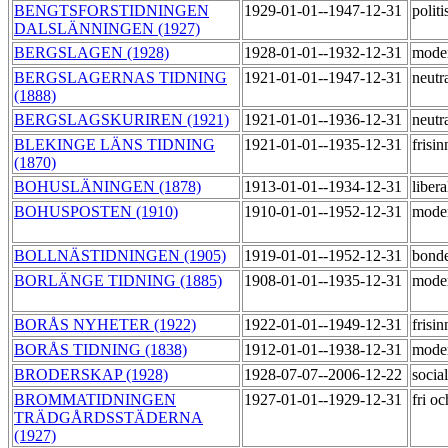
BENGTSFORSTIDNINGEN
1929-01-01--1947-12-31
politi
DALSLÄNNINGEN (1927)
BERGSLAGEN (1928)
1928-01-01--1932-12-31
mode
BERGSLAGERNAS TIDNING
1921-01-01--1947-12-31
neutr
(1888)
BERGSLAGSKURIREN (1921)
1921-01-01--1936-12-31
neutr
BLEKINGE LÄNS TIDNING
1921-01-01--1935-12-31
frisi
(1870)
BOHUSLÄNINGEN (1878)
1913-01-01--1934-12-31
liber
BOHUSPOSTEN (1910)
1910-01-01--1952-12-31
mode
BOLLNÄSTIDNINGEN (1905)
1919-01-01--1952-12-31
bond
BORLÄNGE TIDNING (1885)
1908-01-01--1935-12-31
moder
BORÅS NYHETER (1922)
1922-01-01--1949-12-31
frisi
BORÅS TIDNING (1838)
1912-01-01--1938-12-31
mode
BRODERSKAP (1928)
1928-07-07--2006-12-22
socia
BROMMATIDNINGEN
1927-01-01--1929-12-31
fri o
TRÄDGÅRDSSTÄDERNA
(1927)