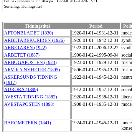
Politisk tendens på för titlar på 1929-01-01- -1929-12-31
Sortering: Tidningstitel
Tidningstitel
Period
Poli
AFTONBLADET (1830)
1920-01-01--1931-12-31
mode
ARBETAREKURIREN (1926)
1926-01-01--1942-12-31
syndi
ARBETAREN (1922)
1922-01-01--2006-12-22
syndi
ARBETET (1887)
1900-01-02--1995-09-04
socia
ARBOGAPOSTEN (1923)
1923-01-01--1929-12-31
frisi
ARVIKA NYHETER (1895)
1896-01-01--1935-12-31
frisi
ASKERSUNDS TIDNING
1922-01-01--1945-12-31
neutr
(1917)
AURORA (1899)
1912-01-01--1957-12-31
socia
AVESTA TIDNING (1882)
1920-01-01--1938-12-31
liber
AVESTAPOSTEN (1898)
1908-01-01--1935-12-31
moder
BAROMETERN (1841)
1924-01-01--1945-12-31
mode
konse