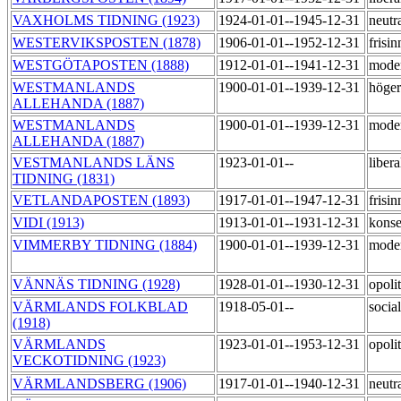
VAXHOLMS TIDNING (1923)
1924-01-01--1945-12-31
neutr
WESTERVIKSPOSTEN (1878)
1906-01-01--1952-12-31
frisi
WESTGÖTAPOSTEN (1888)
1912-01-01--1941-12-31
mode
WESTMANLANDS
1900-01-01--1939-12-31
höge
ALLEHANDA (1887)
WESTMANLANDS
1900-01-01--1939-12-31
mode
ALLEHANDA (1887)
VESTMANLANDS LÄNS
1923-01-01--
liber
TIDNING (1831)
VETLANDAPOSTEN (1893)
1917-01-01--1947-12-31
frisi
VIDI (1913)
1913-01-01--1931-12-31
konse
VIMMERBY TIDNING (1884)
1900-01-01--1939-12-31
mode
VÄNNÄS TIDNING (1928)
1928-01-01--1930-12-31
opoli
VÄRMLANDS FOLKBLAD
1918-05-01--
socia
(1918)
VÄRMLANDS
1923-01-01--1953-12-31
opoli
VECKOTIDNING (1923)
VÄRMLANDSBERG (1906)
1917-01-01--1940-12-31
neutr