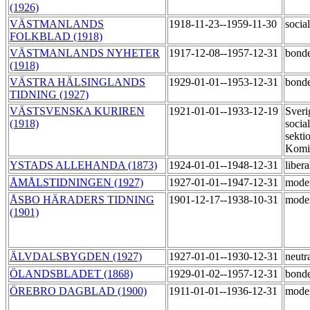
(1926)
VÄSTMANLANDS
1918-11-23--1959-11-30
socia
FOLKBLAD (1918)
VÄSTMANLANDS NYHETER
1917-12-08--1957-12-31
bond
(1918)
VÄSTRA HÄLSINGLANDS
1929-01-01--1953-12-31
bond
TIDNING (1927)
VÄSTSVENSKA KURIREN
1921-01-01--1933-12-19
Sveri
(1918)
social
sekti
Komi
YSTADS ALLEHANDA (1873)
1924-01-01--1948-12-31
liber
ÅMÅLSTIDNINGEN (1927)
1927-01-01--1947-12-31
mode
ÅSBO HÄRADERS TIDNING
1901-12-17--1938-10-31
mode
(1901)
ÄLVDALSBYGDEN (1927)
1927-01-01--1930-12-31
neutr
ÖLANDSBLADET (1868)
1929-01-02--1957-12-31
bond
ÖREBRO DAGBLAD (1900)
1911-01-01--1936-12-31
mode