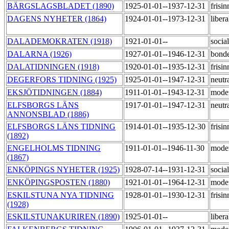
BÄRGSLAGSBLADET (1890)
1925-01-01--1937-12-31
frisi
DAGENS NYHETER (1864)
1924-01-01--1973-12-31
liber
DALADEMOKRATEN (1918)
1921-01-01--
socia
DALARNA (1926)
1927-01-01--1946-12-31
bond
DALATIDNINGEN (1918)
1920-01-01--1935-12-31
frisi
DEGERFORS TIDNING (1925)
1925-01-01--1947-12-31
neutr
EKSJÖTIDNINGEN (1884)
1911-01-01--1943-12-31
mode
ELFSBORGS LÄNS
1917-01-01--1947-12-31
neutr
ANNONSBLAD (1886)
ELFSBORGS LÄNS TIDNING
1914-01-01--1935-12-30
frisi
(1892)
ENGELHOLMS TIDNING
1911-01-01--1946-11-30
mode
(1867)
ENKÖPINGS NYHETER (1925)
1928-07-14--1931-12-31
socia
ENKÖPINGSPOSTEN (1880)
1921-01-01--1964-12-31
mode
ESKILSTUNA NYA TIDNING
1928-01-01--1930-12-31
frisi
(1928)
ESKILSTUNAKURIREN (1890)
1925-01-01--
liber