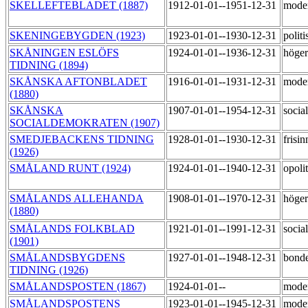
SKELLEFTEBLADET (1887)
1912-01-01--1951-12-31
mode
SKENINGEBYGDEN (1923)
1923-01-01--1930-12-31
politi
SKÅNINGEN ESLÖFS
1924-01-01--1936-12-31
höge
TIDNING (1894)
SKÅNSKA AFTONBLADET
1916-01-01--1931-12-31
mode
(1880)
SKÅNSKA
1907-01-01--1954-12-31
socia
SOCIALDEMOKRATEN (1907)
SMEDJEBACKENS TIDNING
1928-01-01--1930-12-31
frisi
(1926)
SMÅLAND RUNT (1924)
1924-01-01--1940-12-31
opoli
SMÅLANDS ALLEHANDA
1908-01-01--1970-12-31
höger
(1880)
SMÅLANDS FOLKBLAD
1921-01-01--1991-12-31
socia
(1901)
SMÅLANDSBYGDENS
1927-01-01--1948-12-31
bond
TIDNING (1926)
SMÅLANDSPOSTEN (1867)
1924-01-01--
mode
SMÅLANDSPOSTENS
1923-01-01--1945-12-31
mode