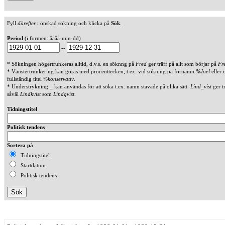
Fyll
därefter
i önskad sökning och klicka på
Sök
.
Period
(i formen: åååå-mm-dd)
--
* Sökningen högertrunkeras alltid, d.v.s. en söknng på
Fred
ger träff på allt som börjar på
Fr
* Vänstertrunkering kan göras med procenttecken, t.ex. vid sökning på förnamn
%Joel
eller 
fullständig titel
%konservativ
.
* Understrykning _ kan användas för att söka t.ex. namn stavade på olika sätt.
Lind_vist
ger t
såväl
Lindkvist
som
Lindqvist
.
Tidningstitel
Politisk tendens
Sortera på
Tidningstitel
Startdatum
Politisk tendens