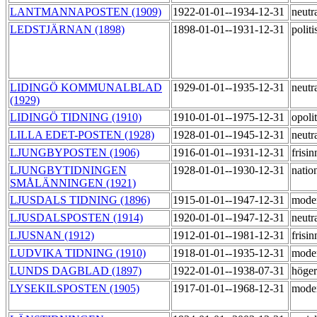
LANTMANNAPOSTEN (1909)
1922-01-01--1934-12-31
neutr
LEDSTJÄRNAN (1898)
1898-01-01--1931-12-31
polit
LIDINGÖ KOMMUNALBLAD
1929-01-01--1935-12-31
neutr
(1929)
LIDINGÖ TIDNING (1910)
1910-01-01--1975-12-31
opoli
LILLA EDET-POSTEN (1928)
1928-01-01--1945-12-31
neutr
LJUNGBYPOSTEN (1906)
1916-01-01--1931-12-31
frisi
LJUNGBYTIDNINGEN
1928-01-01--1930-12-31
natio
SMÅLÄNNINGEN (1921)
LJUSDALS TIDNING (1896)
1915-01-01--1947-12-31
mode
LJUSDALSPOSTEN (1914)
1920-01-01--1947-12-31
neutr
LJUSNAN (1912)
1912-01-01--1981-12-31
frisi
LUDVIKA TIDNING (1910)
1918-01-01--1935-12-31
moder
LUNDS DAGBLAD (1897)
1922-01-01--1938-07-31
höge
LYSEKILSPOSTEN (1905)
1917-01-01--1968-12-31
mode