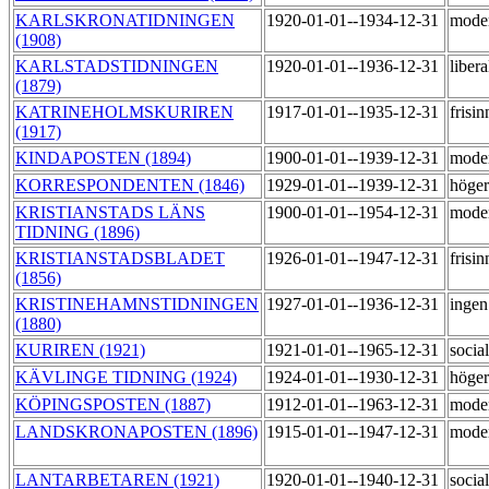
KARLSKRONATIDNINGEN
1920-01-01--1934-12-31
mode
(1908)
KARLSTADSTIDNINGEN
1920-01-01--1936-12-31
liber
(1879)
KATRINEHOLMSKURIREN
1917-01-01--1935-12-31
frisi
(1917)
KINDAPOSTEN (1894)
1900-01-01--1939-12-31
mode
KORRESPONDENTEN (1846)
1929-01-01--1939-12-31
höge
KRISTIANSTADS LÄNS
1900-01-01--1954-12-31
mode
TIDNING (1896)
KRISTIANSTADSBLADET
1926-01-01--1947-12-31
frisi
(1856)
KRISTINEHAMNSTIDNINGEN
1927-01-01--1936-12-31
ingen
(1880)
KURIREN (1921)
1921-01-01--1965-12-31
socia
KÄVLINGE TIDNING (1924)
1924-01-01--1930-12-31
höge
KÖPINGSPOSTEN (1887)
1912-01-01--1963-12-31
mode
LANDSKRONAPOSTEN (1896)
1915-01-01--1947-12-31
mode
LANTARBETAREN (1921)
1920-01-01--1940-12-31
socia