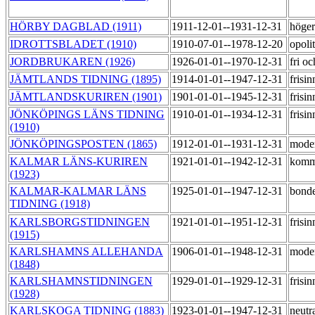
HÖRBY DAGBLAD (1911)
1911-12-01--1931-12-31
höge
IDROTTSBLADET (1910)
1910-07-01--1978-12-20
opoli
JORDBRUKAREN (1926)
1926-01-01--1970-12-31
fri o
JÄMTLANDS TIDNING (1895)
1914-01-01--1947-12-31
frisi
JÄMTLANDSKURIREN (1901)
1901-01-01--1945-12-31
frisi
JÖNKÖPINGS LÄNS TIDNING
1910-01-01--1934-12-31
frisi
(1910)
JÖNKÖPINGSPOSTEN (1865)
1912-01-01--1931-12-31
mode
KALMAR LÄNS-KURIREN
1921-01-01--1942-12-31
komm
(1923)
KALMAR-KALMAR LÄNS
1925-01-01--1947-12-31
bond
TIDNING (1918)
KARLSBORGSTIDNINGEN
1921-01-01--1951-12-31
frisi
(1915)
KARLSHAMNS ALLEHANDA
1906-01-01--1948-12-31
mode
(1848)
KARLSHAMNSTIDNINGEN
1929-01-01--1929-12-31
frisi
(1928)
KARLSKOGA TIDNING (1883)
1923-01-01--1947-12-31
neutr