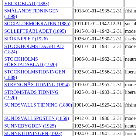
VECKOBLAD (1883)
SMÅLANDSTIDNINGEN
1918-01-01--1935-12-31
frisi
(1899)
SOCIALDEMOKRATEN (1885)
1911-01-01--1942-12-31
socia
SOLLEFTEÅBLADET (1895)
1915-01-01--1942-12-31
mode
SPÖKNIPPET (1926)
1926-01-01--1930-12-31
fasci
STOCKHOLMS DAGBLAD
1921-01-01--1931-12-31
mode
(1824)
STOCKHOLMS
1906-01-01--1962-12-31
neutr
FÖRSTADSBLAD (1920)
STOCKHOLMSTIDNINGEN
1925-01-01--1956-12-31
liber
(1889)
STRENGNÄS TIDNING (1854)
1910-01-01--1955-12-31
mode
STRÖMSTADS TIDNING
1925-01-01--1933-12-31
liber
(1920)
SUNDSVALLS TIDNING (1880)
1901-01-01--1929-12-31
frisi
SUNDSVALLSPOSTEN (1859)
1912-01-01--1936-12-31
mode
SUNNEBYGDEN (1925)
1925-01-01--1941-12-31
neutr
SUNNETIDNINGEN (1923)
1924-01-01--1941-12-31
frisi