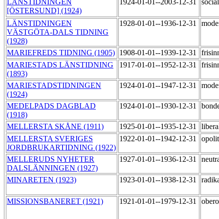
LÄNSTIDNINGEN
1924-01-01--2003-12-31
socia
[ÖSTERSUND] (1924)
LÄNSTIDNINGEN
1928-01-01--1936-12-31
mode
VÄSTGÖTA-DALS TIDNING
(1928)
MARIEFREDS TIDNING (1905)
1908-01-01--1939-12-31
frisi
MARIESTADS LÄNSTIDNING
1917-01-01--1952-12-31
frisi
(1893)
MARIESTADSTIDNINGEN
1924-01-01--1947-12-31
mode
(1924)
MEDELPADS DAGBLAD
1924-01-01--1930-12-31
bond
(1918)
MELLERSTA SKÅNE (1911)
1925-01-01--1935-12-31
liber
MELLERSTA SVERIGES
1922-01-01--1942-12-31
opoli
JORDBRUKARTIDNING (1922)
MELLERUDS NYHETER
1927-01-01--1936-12-31
neutr
DALSLÄNNINGEN (1927)
MINARETEN (1923)
1923-01-01--1938-12-31
radik
MISSIONSBANERET (1921)
1921-01-01--1979-12-31
ober