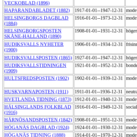
VECKOBLAD (1896)
HAPARANDABLADET (1882)
1917-01-01--1947-12-31
mode
HELSINGBORGS DAGBLAD
1916-01-01--1973-12-31
mode
(1884)
HELSINGBORGSPOSTEN
1908-01-01--1931-12-31
höge
SKÅNE-HALLAND (1890)
HUDIKSVALLS NYHETER
1906-01-01--1934-12-31
frisi
(1900)
HUDIKSVALLSPOSTEN (1865)
1927-01-01--1947-12-31
höge
HUDIKSVALLSTIDNINGEN
1921-01-01--1952-12-31
bond
(1909)
HULTSFREDSPOSTEN (1902)
1902-01-01--1939-12-31
mode
HUSKVARNAPOSTEN (1911)
1911-01-01--1936-12-31
neutr
HVETLANDA TIDNING (1873)
1912-01-01--1940-12-31
mode
HÄLSINGLANDS FOLKBLAD
1916-01-01--1949-12-31
socia
(1916)
HÄRNÖSANDSPOSTEN (1842)
1908-01-01--1951-12-31
mode
HÖGANÄS DAGBLAD (1924)
1924-01-01--1930-12-31
mode
HÖGANÄS TIDNING (1888)
1914-01-01--1970-12-31
mode