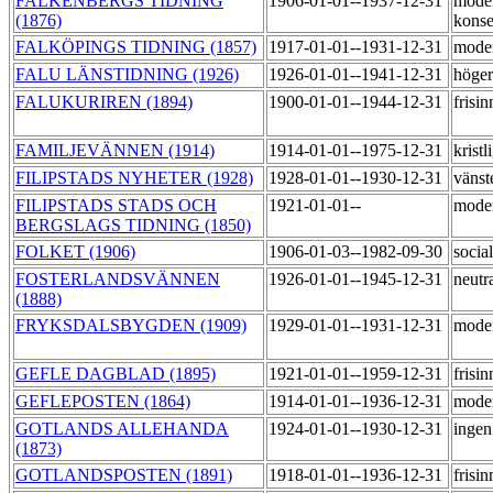
FALKENBERGS TIDNING
1906-01-01--1937-12-31
mode
(1876)
konse
FALKÖPINGS TIDNING (1857)
1917-01-01--1931-12-31
mode
FALU LÄNSTIDNING (1926)
1926-01-01--1941-12-31
höge
FALUKURIREN (1894)
1900-01-01--1944-12-31
frisi
FAMILJEVÄNNEN (1914)
1914-01-01--1975-12-31
kristl
FILIPSTADS NYHETER (1928)
1928-01-01--1930-12-31
vänst
FILIPSTADS STADS OCH
1921-01-01--
mode
BERGSLAGS TIDNING (1850)
FOLKET (1906)
1906-01-03--1982-09-30
socia
FOSTERLANDSVÄNNEN
1926-01-01--1945-12-31
neutr
(1888)
FRYKSDALSBYGDEN (1909)
1929-01-01--1931-12-31
mode
GEFLE DAGBLAD (1895)
1921-01-01--1959-12-31
frisi
GEFLEPOSTEN (1864)
1914-01-01--1936-12-31
mode
GOTLANDS ALLEHANDA
1924-01-01--1930-12-31
ingen
(1873)
GOTLANDSPOSTEN (1891)
1918-01-01--1936-12-31
frisi