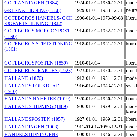
GOTLÄNNINGEN (1884)
1924-01-01--1936-12-31
mode
GRENNA TIDNING (1858)
1929-01-01--1933-12-31
neutr
GÖTEBORGS HANDELS- OCH
1900-01-01--1973-09-08
liber
SJÖFARTSTIDNING (1832)
GÖTEBORGS MORGONPOST
1914-01-01--1932-12-31
mode
(1896)
GÖTEBORGS STIFTSTIDNING
1918-01-01--1951-12-31
konse
(1861)
GÖTEBORGSPOSTEN (1859)
1910-01-01--
liber
GÖTEBORGSTRAKTEN (1923)
1923-01-01--1970-12-31
opoli
HALLAND (1876)
1912-01-01--1931-12-31
mode
HALLANDS FOLKBLAD
1916-01-01--1943-12-31
socia
(1916)
HALLANDS NYHETER (1919)
1920-01-01--1956-12-31
bond
HALLANDS TIDNING (1889)
1906-01-01--1929-12-31
mode
konse
HALLANDSPOSTEN (1857)
1927-01-01--1969-12-31
liber
HALLÄNDINGEN (1903)
1911-01-01--1959-12-31
mode
HANDELSTIDNINGENS
1900-01-01--1946-12-31
liber