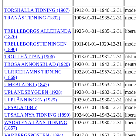
TORSHÄLLA TIDNING (1907)
1912-01-01--1946-12-31
mode
TRANÅS TIDNING (1892)
1906-01-01--1935-12-31
mode
TRELLEBORGS ALLEHANDA
1925-01-01--1935-12-31
liber
(1876)
TRELLEBORGSTIDNINGEN
1911-01-01--1929-12-31
mode
(1896)
TROLLHÄTTAN (1906)
1913-01-01--1931-12-31
frisi
TROSA ANNONSBLAD (1920)
1920-01-01--1942-12-31
neutr
ULRICEHAMNS TIDNING
1922-01-01--1957-12-31
mode
(1869)
UMEBLADET (1847)
1915-01-01--1953-12-31
mode
UPLANDSBYGDEN (1928)
1928-01-01--1932-12-31
mode
UPPLÄNNINGEN (1929)
1929-01-01--1930-12-31
frisi
UPSALA (1845)
1925-01-01--1936-12-31
mode
UPSALA NYA TIDNING (1890)
1924-01-01--1943-12-31
liber
WADSTENA LÄNS TIDNING
1926-01-01--1930-12-31
libera
(1857)
VARBERGSPOSTEN (1894)
1917-01-01--1952-12-31
liber