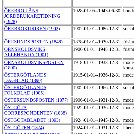
ÖREBRO LÄNS
1928-01-05--1943-06-30
bond
JORDBRUKARETIDNING
(1928)
ÖREBROKURIREN (1902)
1902-01-01--1986-12-31
socia
ÖRESUNDSPOSTEN (1848)
1878-01-01--1930-12-31
frisi
ÖRNSKÖLDSVIKS
1906-01-01--1948-12-31
frisi
ALLEHANDA (1901)
ÖRNSKÖLDSVIKSPOSTEN
1918-01-01--1938-12-31
mode
(1890)
konse
ÖSTERGÖTLANDS
1915-01-01--1936-12-31
mode
DAGBLAD (1890)
ÖSTERGÖTLANDS
1905-01-01--1966-12-31
socia
FOLKBLAD (1905)
ÖSTERSUNDSPOSTEN (1877)
1906-01-01--1931-12-31
moder
ÖSTGÖTA
1925-01-01--1936-12-31
mode
CORRESPONDENTEN (1838)
ÖSTGÖTABLADET (1893)
1924-01-01--1945-12-31
mode
ÖSTGÖTEN (1874)
1924-01-01--1931-12-31
liber