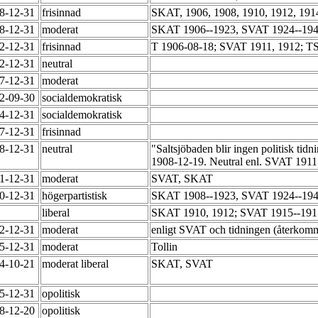
48-12-31
frisinnad
SKAT, 1906, 1908, 1910, 1912, 191
48-12-31
moderat
SKAT 1906--1923, SVAT 1924--194
52-12-31
frisinnad
T 1906-08-18; SVAT 1911, 1912; T
62-12-31
neutral
67-12-31
moderat
82-09-30
socialdemokratisk
54-12-31
socialdemokratisk
47-12-31
frisinnad
48-12-31
neutral
"Saltsjöbaden blir ingen politisk tid
1908-12-19. Neutral enl. SVAT 191
51-12-31
moderat
SVAT, SKAT
70-12-31
högerpartistisk
SKAT 1908--1923, SVAT 1924--194
liberal
SKAT 1910, 1912; SVAT 1915--191
52-12-31
moderat
enligt SVAT och tidningen (återkomm
55-12-31
moderat
Tollin
64-10-21
moderat liberal
SKAT, SVAT
75-12-31
opolitisk
78-12-20
opolitisk