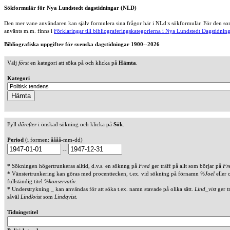
Sökformulär för Nya Lundstedt dagstidningar (NLD)
Den mer vane användaren kan själv formulera sina frågor här i NLd:s sökformulär. För den som
använts m.m. finns i
Förklaringar till bibliograferingskategorierna i Nya Lundstedt Dagstidning
Bibliografiska uppgifter för svenska dagstidningar 1900--2026
Välj
först
en kategori att söka på och klicka på
Hämta
.
Kategori
Fyll
därefter
i önskad sökning och klicka på
Sök
.
Period
(i formen: åååå-mm-dd)
--
* Sökningen högertrunkeras alltid, d.v.s. en söknng på
Fred
ger träff på allt som börjar på
Fr
* Vänstertrunkering kan göras med procenttecken, t.ex. vid sökning på förnamn
%Joel
eller 
fullständig titel
%konservativ
.
* Understrykning _ kan användas för att söka t.ex. namn stavade på olika sätt.
Lind_vist
ger t
såväl
Lindkvist
som
Lindqvist
.
Tidningstitel