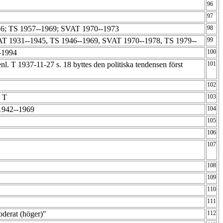
96
97
6; TS 1957--1969; SVAT 1970--1973
98
T 1931--1945, TS 1946--1969, SVAT 1970--1978, TS 1979--
99
0-1994
100
. T 1937-11-27 s. 18 byttes den politiska tendensen först
101
102
+ T
103
1942--1969
104
105
106
107
108
109
110
111
oderat (höger)"
112