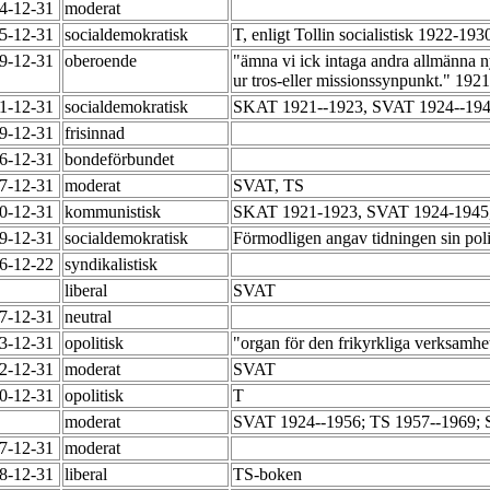
64-12-31
moderat
65-12-31
socialdemokratisk
T, enligt Tollin socialistisk 1922-19
79-12-31
oberoende
"ämna vi ick intaga andra allmänna ny
ur tros-eller missionssynpunkt." 192
91-12-31
socialdemokratisk
SKAT 1921--1923, SVAT 1924--194
49-12-31
frisinnad
56-12-31
bondeförbundet
57-12-31
moderat
SVAT, TS
90-12-31
kommunistisk
SKAT 1921-1923, SVAT 1924-1945,
99-12-31
socialdemokratisk
Förmodligen angav tidningen sin pol
06-12-22
syndikalistisk
liberal
SVAT
47-12-31
neutral
53-12-31
opolitisk
"organ för den frikyrkliga verksamhe
62-12-31
moderat
SVAT
70-12-31
opolitisk
T
moderat
SVAT 1924--1956; TS 1957--1969;
47-12-31
moderat
48-12-31
liberal
TS-boken