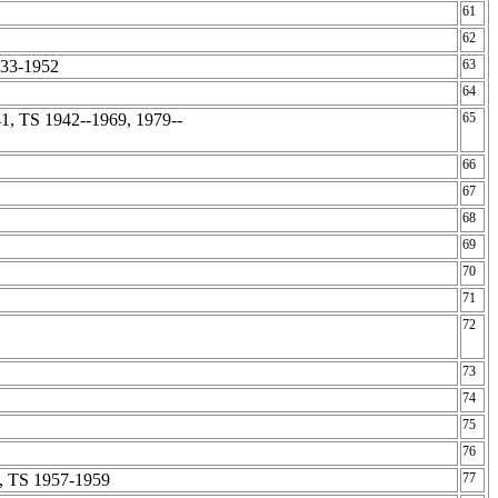
61
62
933-1952
63
64
, TS 1942--1969, 1979--
65
66
7
67
68
69
70
71
72
73
74
75
2
76
, TS 1957-1959
77