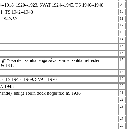
4--1918, 1920--1923, SVAT 1924--1945, TS 1946--1948
9
1, TS 1942--1948
10
S 1942-52
11
12
13
14
15
16
ning" "öka den samhälleliga såväl som enskilda trefnaden" T:
17
1 & 1912.
18
5, TS 1945--1969, SVAT 1970
19
7, 1948--
20
ande), enligt Tollin dock höger fr.o.m. 1936
21
22
23
24
25