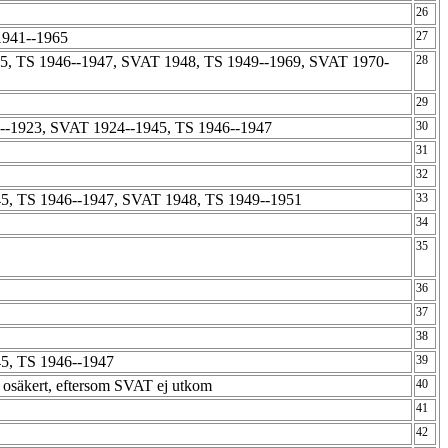
26
1941--1965
27
, TS 1946--1947, SVAT 1948, TS 1949--1969, SVAT 1970-
28
29
--1923, SVAT 1924--1945, TS 1946--1947
30
31
7
32
5, TS 1946--1947, SVAT 1948, TS 1949--1951
33
34
35
36
37
38
5, TS 1946--1947
39
osäkert, eftersom SVAT ej utkom
40
41
42