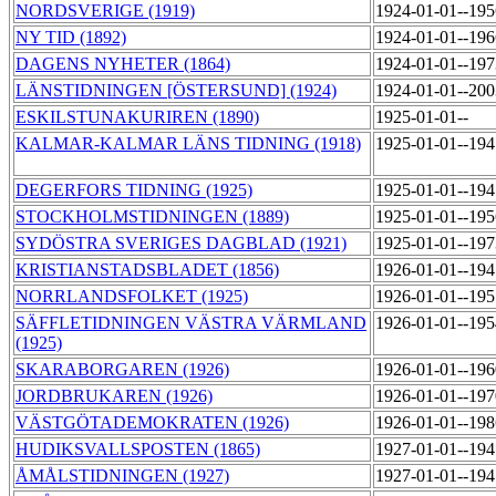
NORDSVERIGE (1919)
1924-01-01--19
NY TID (1892)
1924-01-01--19
DAGENS NYHETER (1864)
1924-01-01--19
LÄNSTIDNINGEN [ÖSTERSUND] (1924)
1924-01-01--20
ESKILSTUNAKURIREN (1890)
1925-01-01--
KALMAR-KALMAR LÄNS TIDNING (1918)
1925-01-01--19
DEGERFORS TIDNING (1925)
1925-01-01--19
STOCKHOLMSTIDNINGEN (1889)
1925-01-01--19
SYDÖSTRA SVERIGES DAGBLAD (1921)
1925-01-01--19
KRISTIANSTADSBLADET (1856)
1926-01-01--19
NORRLANDSFOLKET (1925)
1926-01-01--19
SÄFFLETIDNINGEN VÄSTRA VÄRMLAND
1926-01-01--19
(1925)
SKARABORGAREN (1926)
1926-01-01--19
JORDBRUKAREN (1926)
1926-01-01--19
VÄSTGÖTADEMOKRATEN (1926)
1926-01-01--19
HUDIKSVALLSPOSTEN (1865)
1927-01-01--19
ÅMÅLSTIDNINGEN (1927)
1927-01-01--19