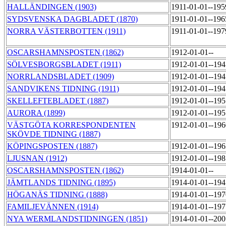
HALLÄNDINGEN (1903)
1911-01-01--19
SYDSVENSKA DAGBLADET (1870)
1911-01-01--19
NORRA VÄSTERBOTTEN (1911)
1911-01-01--19
OSCARSHAMNSPOSTEN (1862)
1912-01-01--
SÖLVESBORGSBLADET (1911)
1912-01-01--19
NORRLANDSBLADET (1909)
1912-01-01--19
SANDVIKENS TIDNING (1911)
1912-01-01--19
SKELLEFTEBLADET (1887)
1912-01-01--19
AURORA (1899)
1912-01-01--19
VÄSTGÖTA KORRESPONDENTEN
1912-01-01--19
SKÖVDE TIDNING (1887)
KÖPINGSPOSTEN (1887)
1912-01-01--19
LJUSNAN (1912)
1912-01-01--19
OSCARSHAMNSPOSTEN (1862)
1914-01-01--
JÄMTLANDS TIDNING (1895)
1914-01-01--19
HÖGANÄS TIDNING (1888)
1914-01-01--19
FAMILJEVÄNNEN (1914)
1914-01-01--19
NYA WERMLANDSTIDNINGEN (1851)
1914-01-01--20