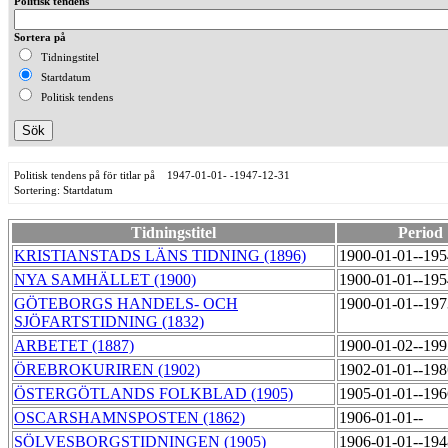
Politisk tendens
Sortera på
Tidningstitel
Startdatum
Politisk tendens
Politisk tendens på för titlar på 1947-01-01- -1947-12-31
Sortering: Startdatum
Tidningstitel
Period
KRISTIANSTADS LÄNS TIDNING (1896)
1900-01-01--19
NYA SAMHÄLLET (1900)
1900-01-01--19
GÖTEBORGS HANDELS- OCH
1900-01-01--19
SJÖFARTSTIDNING (1832)
ARBETET (1887)
1900-01-02--19
ÖREBROKURIREN (1902)
1902-01-01--19
ÖSTERGÖTLANDS FOLKBLAD (1905)
1905-01-01--19
OSCARSHAMNSPOSTEN (1862)
1906-01-01--
SÖLVESBORGSTIDNINGEN (1905)
1906-01-01--19