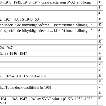
-1943, 1945; 1946--1947 osäkra, eftersom SVAT ej utkom.
43
5
44
45
T 1924--43; TS 1945--53
46
 speciellt de frikyrkliga idéerna ... klart frisinnad hållning..."
47
 speciellt de frikyrkliga idéerna ... klart frisinnad hållning..."
48
49
50
924-1947
51
5; TS 1946--1947
52
53
54
55
AT 1924--1951; TS 1951--1954
56
57
gt Tollin dock opolitisk från 1961
58
59
-1941. 1946, 1947, 1949 av SVAT saknas på KB. 1952--1972
60
 SVAT.