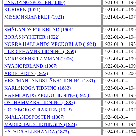
ENKÖPINGSPOSTEN (1880)
1921-01-01--19
KURIREN (1921)
1921-01-01--19
MISSIONSBANERET (1921)
1921-01-01--19
SMÅLANDS FOLKBLAD (1901)
1921-01-01--19
BORÅS NYHETER (1922)
1922-01-01--19
NORRA HALLANDS VECKOBLAD (1921)
1922-01-01--19
ULRICEHAMNS TIDNING (1869)
1922-01-01--19
NORRSKENSFLAMMAN (1906)
1922-01-01--19
NYA NORRLAND (1907)
1922-01-01--19
ARBETAREN (1922)
1922-01-01--20
VESTMANLANDS LÄNS TIDNING (1831)
1923-01-01--
KARLSKOGA TIDNING (1883)
1923-01-01--19
VÄRMLANDS VECKOTIDNING (1923)
1923-01-01--19
ÖSTHAMMARS TIDNING (1887)
1923-01-01--19
GÖTEBORGSTRAKTEN (1923)
1923-01-01--19
SMÅLANDSPOSTEN (1867)
1924-01-01--
MARIESTADSTIDNINGEN (1924)
1924-01-01--19
YSTADS ALLEHANDA (1873)
1924-01-01--19