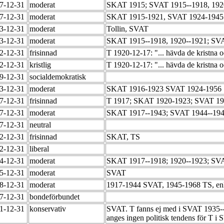
47-12-31
moderat
SKAT 1915; SVAT 1915--1918, 1920-
47-12-31
moderat
SKAT 1915-1921, SVAT 1924-194
53-12-31
moderat
Tollin, SVAT
53-12-31
moderat
SKAT 1915--1918, 1920--1921; SVA
62-12-31
frisinnad
T 1920-12-17: "... hävda de kristna och
62-12-31
kristlig
T 1920-12-17: "... hävda de kristna och
49-12-31
socialdemokratisk
73-12-31
moderat
SKAT 1916-1923 SVAT 1924-1956
47-12-31
frisinnad
T 1917; SKAT 1920-1923; SVAT 1
47-12-31
moderat
SKAT 1917--1943; SVAT 1944--194
47-12-31
neutral
52-12-31
frisinnad
SKAT, TS
52-12-31
liberal
54-12-31
moderat
SKAT 1917--1918; 1920--1923; SV
55-12-31
moderat
SVAT
68-12-31
moderat
1917-1944 SVAT, 1945-1968 TS, enli
57-12-31
bondeförbundet
51-12-31
konservativ
SVAT. T fanns ej med i SVAT 1935-
anges ingen politisk tendens för T i