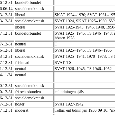
56-12-31
bondeförbundet
66-06-14
socialdemokratisk
73-12-31
liberal
SKAT 1924--1930; SVAT 1931--195
03-12-31
socialdemokratisk
SVAT 1924, SKAT 1925--1930, SVA
liberal
SVAT 1925-1943, 1945, 1948, 195
47-12-31
bondeförbundet
SVAT 1925--1945, TS 1946--1948; enl
hösten 1928.
47-12-31
neutral
T
56-12-31
liberal
SVAT 1925--1945, TS 1946--1956 
73-12-31
socialdemokratisk
SVAT 1925--1941, 1970--1973; TS 
47-12-31
frisinnad
SVAT; TS
51-12-31
neutral
SVAT 1926--1945, TS 1946--1952
54-11-24
neutral
60-12-31
socialdemokratisk
70-12-31
fri och obunden
enl tidningen själv
86-12-31
socialdemokratisk
47-12-31
höger
SVAT 1927-1942
47-12-31
moderat
Tollin; enl tidningen 1930-09-16: "m