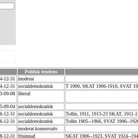
Politisk tendens
54-12-31
moderat
54-12-31
socialdemokratisk
T 1900, SKAT 1906-1910, SVAT 1
73-09-08
liberal
95-09-04
socialdemokratisk
86-12-31
socialdemokratisk
Tollin, 1911, 1915-23 SKAT, 191
66-12-31
socialdemokratisk
Tollin 1905--1966, SVAT 1906--192
moderat konservativ
48-12-31
frisinnad
SKAT 1906--1923, SVAT 1924--194