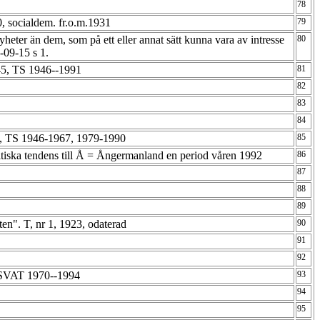
78
30, socialdem. fr.o.m.1931
79
heter än dem, som på ett eller annat sätt kunna vara av intresse
80
1-09-15 s 1.
5, TS 1946--1991
81
82
83
84
 TS 1946-1967, 1979-1990
85
itiska tendens till Å = Ångermanland en period våren 1992
86
87
88
89
ten". T, nr 1, 1923, odaterad
90
91
92
 SVAT 1970--1994
93
94
95