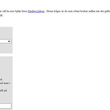
 vill ha mer hjälp finns
Färdiga frågor
. Dessa frågor är de som oftast brukar ställas när det gä
ar
.
ed
.
ord inne i
räff på