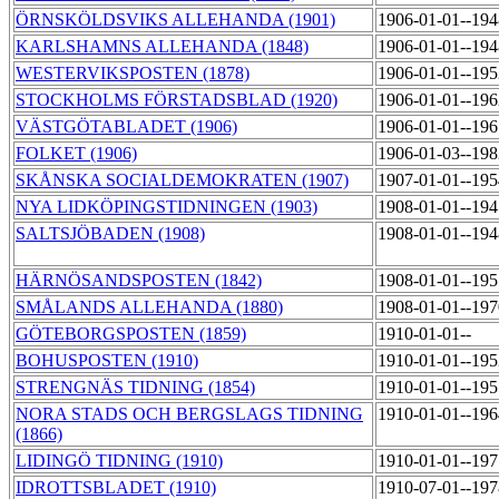
ÖRNSKÖLDSVIKS ALLEHANDA (1901)
1906-01-01--19
KARLSHAMNS ALLEHANDA (1848)
1906-01-01--19
WESTERVIKSPOSTEN (1878)
1906-01-01--19
STOCKHOLMS FÖRSTADSBLAD (1920)
1906-01-01--19
VÄSTGÖTABLADET (1906)
1906-01-01--19
FOLKET (1906)
1906-01-03--19
SKÅNSKA SOCIALDEMOKRATEN (1907)
1907-01-01--19
NYA LIDKÖPINGSTIDNINGEN (1903)
1908-01-01--19
SALTSJÖBADEN (1908)
1908-01-01--19
HÄRNÖSANDSPOSTEN (1842)
1908-01-01--19
SMÅLANDS ALLEHANDA (1880)
1908-01-01--19
GÖTEBORGSPOSTEN (1859)
1910-01-01--
BOHUSPOSTEN (1910)
1910-01-01--19
STRENGNÄS TIDNING (1854)
1910-01-01--19
NORA STADS OCH BERGSLAGS TIDNING
1910-01-01--19
(1866)
LIDINGÖ TIDNING (1910)
1910-01-01--19
IDROTTSBLADET (1910)
1910-07-01--19