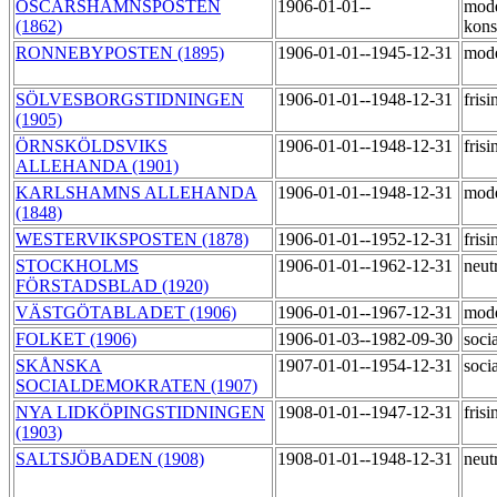
OSCARSHAMNSPOSTEN
1906-01-01--
mode
(1862)
kons
RONNEBYPOSTEN (1895)
1906-01-01--1945-12-31
mod
SÖLVESBORGSTIDNINGEN
1906-01-01--1948-12-31
fris
(1905)
ÖRNSKÖLDSVIKS
1906-01-01--1948-12-31
fris
ALLEHANDA (1901)
KARLSHAMNS ALLEHANDA
1906-01-01--1948-12-31
mod
(1848)
WESTERVIKSPOSTEN (1878)
1906-01-01--1952-12-31
fris
STOCKHOLMS
1906-01-01--1962-12-31
neut
FÖRSTADSBLAD (1920)
VÄSTGÖTABLADET (1906)
1906-01-01--1967-12-31
mod
FOLKET (1906)
1906-01-03--1982-09-30
soci
SKÅNSKA
1907-01-01--1954-12-31
soci
SOCIALDEMOKRATEN (1907)
NYA LIDKÖPINGSTIDNINGEN
1908-01-01--1947-12-31
fris
(1903)
SALTSJÖBADEN (1908)
1908-01-01--1948-12-31
neut