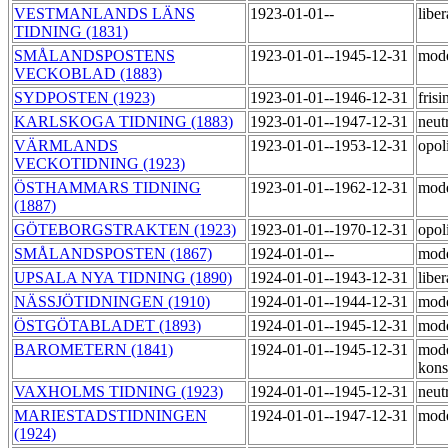
VESTMANLANDS LÄNS
1923-01-01--
libe
TIDNING (1831)
SMÅLANDSPOSTENS
1923-01-01--1945-12-31
mod
VECKOBLAD (1883)
SYDPOSTEN (1923)
1923-01-01--1946-12-31
fris
KARLSKOGA TIDNING (1883)
1923-01-01--1947-12-31
neut
VÄRMLANDS
1923-01-01--1953-12-31
opol
VECKOTIDNING (1923)
ÖSTHAMMARS TIDNING
1923-01-01--1962-12-31
mod
(1887)
GÖTEBORGSTRAKTEN (1923)
1923-01-01--1970-12-31
opol
SMÅLANDSPOSTEN (1867)
1924-01-01--
mod
UPSALA NYA TIDNING (1890)
1924-01-01--1943-12-31
libe
NÄSSJÖTIDNINGEN (1910)
1924-01-01--1944-12-31
mod
ÖSTGÖTABLADET (1893)
1924-01-01--1945-12-31
mod
BAROMETERN (1841)
1924-01-01--1945-12-31
mode
kons
VAXHOLMS TIDNING (1923)
1924-01-01--1945-12-31
neut
MARIESTADSTIDNINGEN
1924-01-01--1947-12-31
mod
(1924)