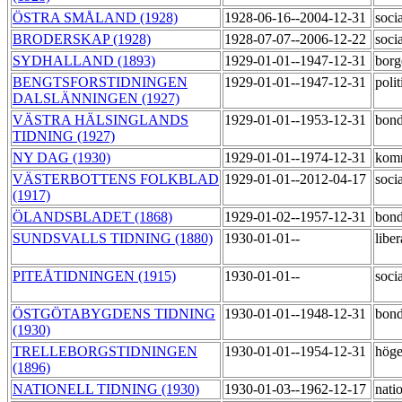
ÖSTRA SMÅLAND (1928)
1928-06-16--2004-12-31
soci
BRODERSKAP (1928)
1928-07-07--2006-12-22
soci
SYDHALLAND (1893)
1929-01-01--1947-12-31
borg
BENGTSFORSTIDNINGEN
1929-01-01--1947-12-31
polit
DALSLÄNNINGEN (1927)
VÄSTRA HÄLSINGLANDS
1929-01-01--1953-12-31
bond
TIDNING (1927)
NY DAG (1930)
1929-01-01--1974-12-31
kom
VÄSTERBOTTENS FOLKBLAD
1929-01-01--2012-04-17
soci
(1917)
ÖLANDSBLADET (1868)
1929-01-02--1957-12-31
bond
SUNDSVALLS TIDNING (1880)
1930-01-01--
libe
PITEÅTIDNINGEN (1915)
1930-01-01--
soci
ÖSTGÖTABYGDENS TIDNING
1930-01-01--1948-12-31
bond
(1930)
TRELLEBORGSTIDNINGEN
1930-01-01--1954-12-31
hög
(1896)
NATIONELL TIDNING (1930)
1930-01-03--1962-12-17
natio