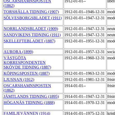
OSCARSHAMNSPOSTEN
1912-01-01--
libe
(1862)
TORSHÄLLA TIDNING (1907)
1912-01-01--1946-12-31
mod
SÖLVESBORGSBLADET (1911)
1912-01-01--1947-12-31
mod
NORRLANDSBLADET (1909)
1912-01-01--1947-12-31
neut
SANDVIKENS TIDNING (1911)
1912-01-01--1947-12-31
neut
SKELLEFTEBLADET (1887)
1912-01-01--1951-12-31
mod
AURORA (1899)
1912-01-01--1957-12-31
soci
VÄSTGÖTA
1912-01-01--1960-12-31
mod
KORRESPONDENTEN
SKÖVDE TIDNING (1887)
KÖPINGSPOSTEN (1887)
1912-01-01--1963-12-31
mod
LJUSNAN (1912)
1912-01-01--1981-12-31
fris
OSCARSHAMNSPOSTEN
1914-01-01--
fris
(1862)
JÄMTLANDS TIDNING (1895)
1914-01-01--1947-12-31
fris
HÖGANÄS TIDNING (1888)
1914-01-01--1970-12-31
mod
FAMILJEVÄNNEN (1914)
1914-01-01--1975-12-31
krist