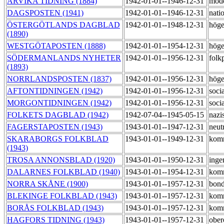
ARVIKA TIDNING (1884)
1942-01-01--1946-12-31
mod
DAGSPOSTEN (1941)
1942-01-01--1946-12-31
nati
ÖSTERGÖTLANDS DAGBLAD
1942-01-01--1948-12-31
hög
(1890)
WESTGÖTAPOSTEN (1888)
1942-01-01--1954-12-31
hög
SÖDERMANLANDS NYHETER
1942-01-01--1956-12-31
folk
(1893)
NORRLANDSPOSTEN (1837)
1942-01-01--1956-12-31
hög
AFTONTIDNINGEN (1942)
1942-01-01--1956-12-31
soci
MORGONTIDNINGEN (1942)
1942-01-01--1956-12-31
soci
FOLKETS DAGBLAD (1942)
1942-07-04--1945-05-15
nazi
FAGERSTAPOSTEN (1943)
1943-01-01--1947-12-31
neut
SKARABORGS FOLKBLAD
1943-01-01--1949-12-31
kom
(1943)
TROSA ANNONSBLAD (1920)
1943-01-01--1950-12-31
inge
DALARNES FOLKBLAD (1940)
1943-01-01--1954-12-31
kom
NORRA SKÅNE (1900)
1943-01-01--1957-12-31
bond
BLEKINGE FOLKBLAD (1943)
1943-01-01--1957-12-31
kom
BORÅS FOLKBLAD (1943)
1943-01-01--1957-12-31
kom
HAGFORS TIDNING (1943)
1943-01-01--1957-12-31
obe