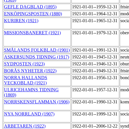
GEFLE DAGBLAD (1895)
1921-01-01--1959-12-31
fris
ENKÖPINGSPOSTEN (1880)
1921-01-01--1964-12-31
mod
KURIREN (1921)
1921-01-01--1965-12-31
soci
MISSIONSBANERET (1921)
1921-01-01--1979-12-31
obe
SMÅLANDS FOLKBLAD (1901)
1921-01-01--1991-12-31
soci
ASKERSUNDS TIDNING (1917)
1922-01-01--1945-12-31
neut
SYDPOSTEN (1923)
1922-01-01--1946-12-31
obu
BORÅS NYHETER (1922)
1922-01-01--1949-12-31
fris
NORRA HALLANDS
1922-01-01--1956-12-31
bond
VECKOBLAD (1921)
ULRICEHAMNS TIDNING
1922-01-01--1957-12-31
mod
(1869)
NORRSKENSFLAMMAN (1906)
1922-01-01--1990-12-31
kom
NYA NORRLAND (1907)
1922-01-01--1999-12-31
soci
ARBETAREN (1922)
1922-01-01--2006-12-22
synd