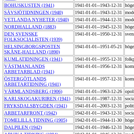
BOHUSKUSTEN (1941)
1941-01-01--1943-12-31
hög
SÄVSJÖTIDNINGEN (1940)
1941-01-01--1943-12-31
mod
VETLANDA NYHETER (1940)
1941-01-01--1944-12-31
mod
NORDHALLAND (1883)
1941-01-01--1945-12-31
hög
DEN SVENSKE
1941-01-01--1950-12-31
sven
FOLKSOCIALISTEN (1939)
HELSINGBORGSPOSTEN
1941-01-01--1951-05-21
hög
SKÅNE-HALLAND (1890)
KUMLATIDNINGEN (1941)
1941-01-01--1955-12-31
folk
VÄSTMANLANDS
1941-01-01--1956-12-31
kom
ARBETARBLAD (1941)
ÖSTERGÖTLANDS
1941-01-01--1957-12-31
kom
ARBETARTIDNING (1941)
VÄRMLANDSBERG (1906)
1941-01-01--1963-12-26
opol
KARLSKOGAKURIREN (1941)
1941-01-01--1987-12-31
soci
FRYKSDALSBYGDEN (1941)
1941-01-01--2003-12-31
poli
ARBETARFRONT (1942)
1942-01-01--1943-12-31
socia
TOMELILLA TIDNING (1905)
1942-01-01--1944-11-30
hög
DALPILEN (1942)
1942-01-01--1946-12-31
hög