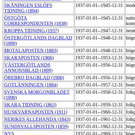
SKÅNINGEN ESLÖFS
1937-01-01--1945-12-31
mod
TIDNING (1894)
ÖSTGÖTA
1937-01-01--1945-12-31
natio
CORRESPONDENTEN (1838)
kons
KROPPA TIDNING (1937)
1937-01-01--1947-12-31
neut
ÖSTERGÖTLANDS DAGBLAD
1937-01-01--1948-12-31
hög
(1890)
MOTALAPOSTEN (1883)
1937-01-01--1948-12-31
höge
SKARAPOSTEN (1906)
1937-01-01--1953-12-31
hög
VÄSTERGÖTLANDS
1937-01-01--1956-12-31
hög
ANNONSBLAD (1899)
ÖREBRO DAGBLAD (1900)
1937-01-01--1956-12-31
hög
GOTLÄNNINGEN (1884)
1937-01-01--1957-12-31
bond
SVENSKA MORGONBLADET
1937-01-01--1958-12-31
folk
(1890)
SKARA TIDNING (1863)
1937-01-01--1959-12-31
folk
HUSKVARNAPOSTEN (1911)
1937-01-01--1960-12-31
folk
NERIKES ALLEHANDA (1843)
1937-01-01--1961-12-31
folk
SUNDSVALLSPOSTEN (1859)
1937-01-01--1962-12-31
hög
NYA
1937-01-01--1969-12-31
hög