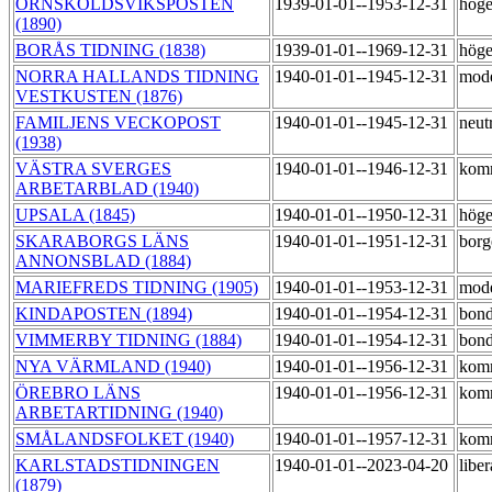
ÖRNSKÖLDSVIKSPOSTEN
1939-01-01--1953-12-31
hög
(1890)
BORÅS TIDNING (1838)
1939-01-01--1969-12-31
hög
NORRA HALLANDS TIDNING
1940-01-01--1945-12-31
mod
VESTKUSTEN (1876)
FAMILJENS VECKOPOST
1940-01-01--1945-12-31
neut
(1938)
VÄSTRA SVERGES
1940-01-01--1946-12-31
kom
ARBETARBLAD (1940)
UPSALA (1845)
1940-01-01--1950-12-31
hög
SKARABORGS LÄNS
1940-01-01--1951-12-31
borg
ANNONSBLAD (1884)
MARIEFREDS TIDNING (1905)
1940-01-01--1953-12-31
mod
KINDAPOSTEN (1894)
1940-01-01--1954-12-31
bond
VIMMERBY TIDNING (1884)
1940-01-01--1954-12-31
bond
NYA VÄRMLAND (1940)
1940-01-01--1956-12-31
kom
ÖREBRO LÄNS
1940-01-01--1956-12-31
kom
ARBETARTIDNING (1940)
SMÅLANDSFOLKET (1940)
1940-01-01--1957-12-31
kom
KARLSTADSTIDNINGEN
1940-01-01--2023-04-20
libe
(1879)