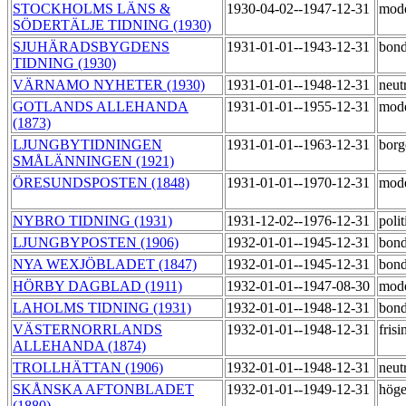
STOCKHOLMS LÄNS &
1930-04-02--1947-12-31
mod
SÖDERTÄLJE TIDNING (1930)
SJUHÄRADSBYGDENS
1931-01-01--1943-12-31
bond
TIDNING (1930)
VÄRNAMO NYHETER (1930)
1931-01-01--1948-12-31
neut
GOTLANDS ALLEHANDA
1931-01-01--1955-12-31
mod
(1873)
LJUNGBYTIDNINGEN
1931-01-01--1963-12-31
borg
SMÅLÄNNINGEN (1921)
ÖRESUNDSPOSTEN (1848)
1931-01-01--1970-12-31
mod
NYBRO TIDNING (1931)
1931-12-02--1976-12-31
polit
LJUNGBYPOSTEN (1906)
1932-01-01--1945-12-31
bond
NYA WEXJÖBLADET (1847)
1932-01-01--1945-12-31
bond
HÖRBY DAGBLAD (1911)
1932-01-01--1947-08-30
mod
LAHOLMS TIDNING (1931)
1932-01-01--1948-12-31
bond
VÄSTERNORRLANDS
1932-01-01--1948-12-31
fris
ALLEHANDA (1874)
TROLLHÄTTAN (1906)
1932-01-01--1948-12-31
neut
SKÅNSKA AFTONBLADET
1932-01-01--1949-12-31
hög
(1880)