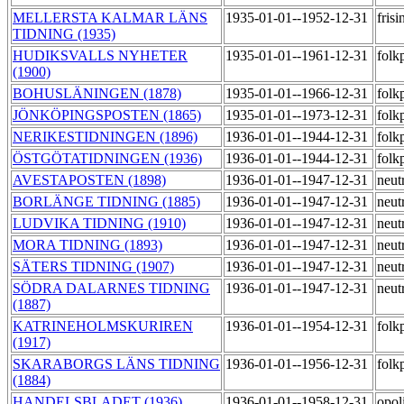
MELLERSTA KALMAR LÄNS
1935-01-01--1952-12-31
fris
TIDNING (1935)
HUDIKSVALLS NYHETER
1935-01-01--1961-12-31
folk
(1900)
BOHUSLÄNINGEN (1878)
1935-01-01--1966-12-31
folk
JÖNKÖPINGSPOSTEN (1865)
1935-01-01--1973-12-31
folk
NERIKESTIDNINGEN (1896)
1936-01-01--1944-12-31
folk
ÖSTGÖTATIDNINGEN (1936)
1936-01-01--1944-12-31
folk
AVESTAPOSTEN (1898)
1936-01-01--1947-12-31
neut
BORLÄNGE TIDNING (1885)
1936-01-01--1947-12-31
neut
LUDVIKA TIDNING (1910)
1936-01-01--1947-12-31
neut
MORA TIDNING (1893)
1936-01-01--1947-12-31
neut
SÄTERS TIDNING (1907)
1936-01-01--1947-12-31
neut
SÖDRA DALARNES TIDNING
1936-01-01--1947-12-31
neut
(1887)
KATRINEHOLMSKURIREN
1936-01-01--1954-12-31
folk
(1917)
SKARABORGS LÄNS TIDNING
1936-01-01--1956-12-31
folk
(1884)
HANDELSBLADET (1936)
1936-01-01--1958-12-31
opol