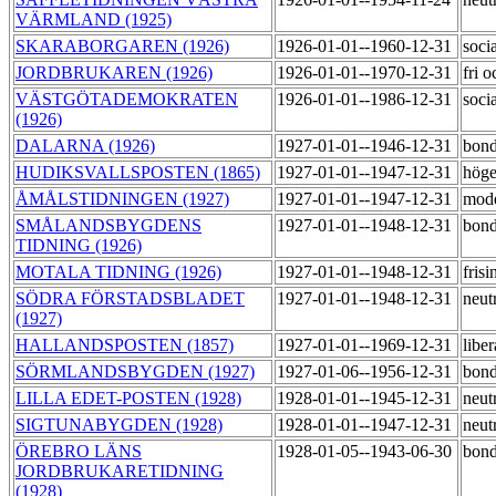
VÄRMLAND (1925)
SKARABORGAREN (1926)
1926-01-01--1960-12-31
soci
JORDBRUKAREN (1926)
1926-01-01--1970-12-31
fri 
VÄSTGÖTADEMOKRATEN
1926-01-01--1986-12-31
soci
(1926)
DALARNA (1926)
1927-01-01--1946-12-31
bond
HUDIKSVALLSPOSTEN (1865)
1927-01-01--1947-12-31
hög
ÅMÅLSTIDNINGEN (1927)
1927-01-01--1947-12-31
mod
SMÅLANDSBYGDENS
1927-01-01--1948-12-31
bond
TIDNING (1926)
MOTALA TIDNING (1926)
1927-01-01--1948-12-31
fris
SÖDRA FÖRSTADSBLADET
1927-01-01--1948-12-31
neut
(1927)
HALLANDSPOSTEN (1857)
1927-01-01--1969-12-31
libe
SÖRMLANDSBYGDEN (1927)
1927-01-06--1956-12-31
bond
LILLA EDET-POSTEN (1928)
1928-01-01--1945-12-31
neut
SIGTUNABYGDEN (1928)
1928-01-01--1947-12-31
neut
ÖREBRO LÄNS
1928-01-05--1943-06-30
bond
JORDBRUKARETIDNING
(1928)