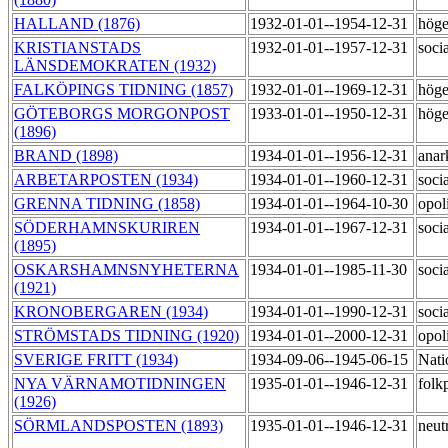
HALLAND (1876)
1932-01-01--1954-12-31
hög
KRISTIANSTADS
1932-01-01--1957-12-31
soci
LÄNSDEMOKRATEN (1932)
FALKÖPINGS TIDNING (1857)
1932-01-01--1969-12-31
hög
GÖTEBORGS MORGONPOST
1933-01-01--1950-12-31
hög
(1896)
BRAND (1898)
1934-01-01--1956-12-31
anar
ARBETARPOSTEN (1934)
1934-01-01--1960-12-31
socia
GRENNA TIDNING (1858)
1934-01-01--1964-10-30
opol
SÖDERHAMNSKURIREN
1934-01-01--1967-12-31
soci
(1895)
OSKARSHAMNSNYHETERNA
1934-01-01--1985-11-30
soci
(1921)
KRONOBERGAREN (1934)
1934-01-01--1990-12-31
soci
STRÖMSTADS TIDNING (1920)
1934-01-01--2000-12-31
opol
SVERIGE FRITT (1934)
1934-09-06--1945-06-15
Nati
NYA VÄRNAMOTIDNINGEN
1935-01-01--1946-12-31
folk
(1926)
SÖRMLANDSPOSTEN (1893)
1935-01-01--1946-12-31
neut