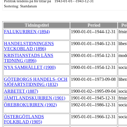
Politisk tendens på för titlar på 1943-01-01- -1943-12-31
Sortering: Startdatum
Tidningstitel
Period
Pol
FALUKURIREN (1894)
1900-01-01--1944-12-31
fris
HANDELSTIDNINGENS
1900-01-01--1946-12-31
libe
VECKOBLAD (1896)
KRISTIANSTADS LÄNS
1900-01-01--1954-12-31
mod
TIDNING (1896)
NYA SAMHÄLLET (1900)
1900-01-01--1954-12-31
soci
GÖTEBORGS HANDELS- OCH
1900-01-01--1973-09-08
libe
SJÖFARTSTIDNING (1832)
ARBETET (1887)
1900-01-02--1995-09-04
soci
JÄMTLANDSKURIREN (1901)
1901-01-01--1945-12-31
fris
ÖREBROKURIREN (1902)
1902-01-01--1986-12-31
soci
ÖSTERGÖTLANDS
1905-01-01--1966-12-31
soci
FOLKBLAD (1905)