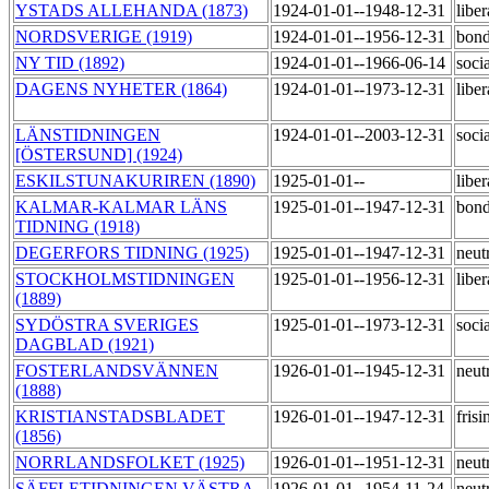
YSTADS ALLEHANDA (1873)
1924-01-01--1948-12-31
libe
NORDSVERIGE (1919)
1924-01-01--1956-12-31
bond
NY TID (1892)
1924-01-01--1966-06-14
soci
DAGENS NYHETER (1864)
1924-01-01--1973-12-31
libe
LÄNSTIDNINGEN
1924-01-01--2003-12-31
soci
[ÖSTERSUND] (1924)
ESKILSTUNAKURIREN (1890)
1925-01-01--
libe
KALMAR-KALMAR LÄNS
1925-01-01--1947-12-31
bond
TIDNING (1918)
DEGERFORS TIDNING (1925)
1925-01-01--1947-12-31
neut
STOCKHOLMSTIDNINGEN
1925-01-01--1956-12-31
libe
(1889)
SYDÖSTRA SVERIGES
1925-01-01--1973-12-31
soci
DAGBLAD (1921)
FOSTERLANDSVÄNNEN
1926-01-01--1945-12-31
neut
(1888)
KRISTIANSTADSBLADET
1926-01-01--1947-12-31
fris
(1856)
NORRLANDSFOLKET (1925)
1926-01-01--1951-12-31
neut
SÄFFLETIDNINGEN VÄSTRA
1926-01-01--1954-11-24
neut