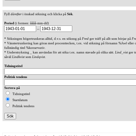
Fyll
därefter
i önskad sökning och klicka på
Sök
.
Period
(i formen: åååå-mm-dd)
--
* Sökningen högertrunkeras alltid, d.v.s. en söknng på
Fred
ger träff på allt som börjar på
Fr
* Vänstertrunkering kan göras med procenttecken, t.ex. vid sökning på förnamn
%Joel
eller 
fullständig titel
%konservativ
.
* Understrykning _ kan användas för att söka t.ex. namn stavade på olika sätt.
Lind_vist
ger t
såväl
Lindkvist
som
Lindqvist
.
Tidningstitel
Politisk tendens
Sortera på
Tidningstitel
Startdatum
Politisk tendens