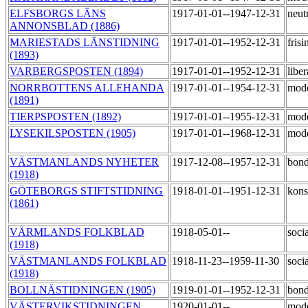
ELFSBORGS LÄNS
1917-01-01--1947-12-31
neut
ANNONSBLAD (1886)
MARIESTADS LÄNSTIDNING
1917-01-01--1952-12-31
fris
(1893)
VARBERGSPOSTEN (1894)
1917-01-01--1952-12-31
libe
NORRBOTTENS ALLEHANDA
1917-01-01--1954-12-31
mod
(1891)
TIERPSPOSTEN (1892)
1917-01-01--1955-12-31
mod
LYSEKILSPOSTEN (1905)
1917-01-01--1968-12-31
mod
VÄSTMANLANDS NYHETER
1917-12-08--1957-12-31
bond
(1918)
GÖTEBORGS STIFTSTIDNING
1918-01-01--1951-12-31
kons
(1861)
VÄRMLANDS FOLKBLAD
1918-05-01--
soci
(1918)
VÄSTMANLANDS FOLKBLAD
1918-11-23--1959-11-30
soci
(1918)
BOLLNÄSTIDNINGEN (1905)
1919-01-01--1952-12-31
bond
VÄSTERVIKSTIDNINGEN
1920-01-01--
mod