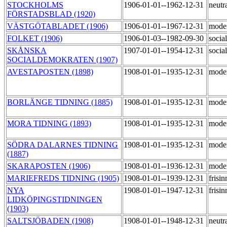
STOCKHOLMS
1906-01-01--1962-12-31
neutr
FÖRSTADSBLAD (1920)
VÄSTGÖTABLADET (1906)
1906-01-01--1967-12-31
mode
FOLKET (1906)
1906-01-03--1982-09-30
socia
SKÅNSKA
1907-01-01--1954-12-31
socia
SOCIALDEMOKRATEN (1907)
AVESTAPOSTEN (1898)
1908-01-01--1935-12-31
moder
BORLÄNGE TIDNING (1885)
1908-01-01--1935-12-31
moder
MORA TIDNING (1893)
1908-01-01--1935-12-31
moder
SÖDRA DALARNES TIDNING
1908-01-01--1935-12-31
moder
(1887)
SKARAPOSTEN (1906)
1908-01-01--1936-12-31
mode
MARIEFREDS TIDNING (1905)
1908-01-01--1939-12-31
frisi
NYA
1908-01-01--1947-12-31
frisi
LIDKÖPINGSTIDNINGEN
(1903)
SALTSJÖBADEN (1908)
1908-01-01--1948-12-31
neutr