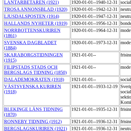
LANTARBETAREN (1921)
1920-01-01--1940-12-31
socia
TROSA ANNONSBLAD (1920)
1920-01-01--1942-12-31
neutr
LJUSDALSPOSTEN (1914)
1920-01-01--1947-12-31
neutr
HALLANDS NYHETER (1919)
1920-01-01--1956-12-31
bond
NORRBOTTENSKURIREN
1920-01-01--1964-12-31
mode
(1861)
SVENSKA DAGBLADET
1920-01-01--1973-12-31
mode
(1884)
SKARABORGSTIDNINGEN
1921-01-01--
frisi
(1915)
FILIPSTADS STADS OCH
1921-01-01--
mode
BERGSLAGS TIDNING (1850)
DALADEMOKRATEN (1918)
1921-01-01--
socia
VÄSTSVENSKA KURIREN
1921-01-01--1933-12-19
Sveri
(1918)
social
sekti
Komi
BLEKINGE LÄNS TIDNING
1921-01-01--1935-12-31
frisi
(1870)
RONNEBY TIDNING (1912)
1921-01-01--1936-12-31
frisi
BERGSLAGSKURIREN (1921)
1921-01-01--1936-12-31
neutr