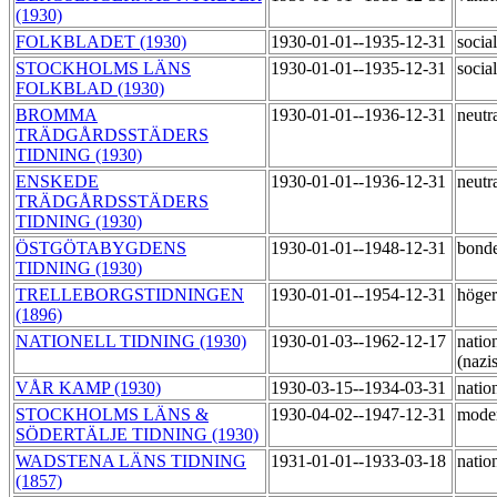
(1930)
FOLKBLADET (1930)
1930-01-01--1935-12-31
socia
STOCKHOLMS LÄNS
1930-01-01--1935-12-31
socia
FOLKBLAD (1930)
BROMMA
1930-01-01--1936-12-31
neutr
TRÄDGÅRDSSTÄDERS
TIDNING (1930)
ENSKEDE
1930-01-01--1936-12-31
neutr
TRÄDGÅRDSSTÄDERS
TIDNING (1930)
ÖSTGÖTABYGDENS
1930-01-01--1948-12-31
bond
TIDNING (1930)
TRELLEBORGSTIDNINGEN
1930-01-01--1954-12-31
höge
(1896)
NATIONELL TIDNING (1930)
1930-01-03--1962-12-17
nation
(nazi
VÅR KAMP (1930)
1930-03-15--1934-03-31
natio
STOCKHOLMS LÄNS &
1930-04-02--1947-12-31
mode
SÖDERTÄLJE TIDNING (1930)
WADSTENA LÄNS TIDNING
1931-01-01--1933-03-18
natio
(1857)