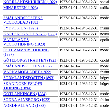
NORRLANDSKURIREN (1922)
1923-01-01--1936-12-31
social
MINARETEN (1923)
1923-01-01--1938-12-31
radik
SMÅLANDSPOSTENS
1923-01-01--1945-12-31
mode
VECKOBLAD (1883)
SYDPOSTEN (1923)
1923-01-01--1946-12-31
frisi
KARLSKOGA TIDNING (1883)
1923-01-01--1947-12-31
neutr
VÄRMLANDS
1923-01-01--1953-12-31
opoli
VECKOTIDNING (1923)
ÖSTHAMMARS TIDNING
1923-01-01--1962-12-31
mode
(1887)
GÖTEBORGSTRAKTEN (1923)
1923-01-01--1970-12-31
opoli
SMÅLANDSPOSTEN (1867)
1924-01-01--
mode
VÄRNAMOBLADET (1922)
1924-01-01--1933-12-31
frisi
SÖRMLANDSPOSTEN (1893)
1924-01-01--1935-12-31
höge
SKÅNINGEN ESLÖFS
1924-01-01--1936-12-31
höge
TIDNING (1894)
GOTLÄNNINGEN (1884)
1924-01-01--1936-12-31
mode
SÖDRA ÄLVSBORG (1922)
1924-01-01--1939-12-31
frisi
NORDHALLAND (1883)
1924-01-01--1940-12-31
mode