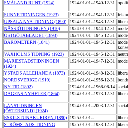
SMÅLAND RUNT (1924)
1924-01-01--1940-12-31
opoli
SUNNETIDNINGEN (1923)
1924-01-01--1941-12-31
frisi
UPSALA NYA TIDNING (1890)
1924-01-01--1943-12-31
liber
NÄSSJÖTIDNINGEN (1910)
1924-01-01--1944-12-31
mode
ÖSTGÖTABLADET (1893)
1924-01-01--1945-12-31
mode
BAROMETERN (1841)
1924-01-01--1945-12-31
mode
konse
VAXHOLMS TIDNING (1923)
1924-01-01--1945-12-31
neutr
MARIESTADSTIDNINGEN
1924-01-01--1947-12-31
mode
(1924)
YSTADS ALLEHANDA (1873)
1924-01-01--1948-12-31
liber
NORDSVERIGE (1919)
1924-01-01--1956-12-31
bond
NY TID (1892)
1924-01-01--1966-06-14
socia
DAGENS NYHETER (1864)
1924-01-01--1973-12-31
liber
LÄNSTIDNINGEN
1924-01-01--2003-12-31
socia
[ÖSTERSUND] (1924)
ESKILSTUNAKURIREN (1890)
1925-01-01--
liber
STRÖMSTADS TIDNING
1925-01-01--1933-12-31
liber