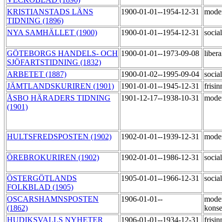
KRISTIANSTADS LÄNS
1900-01-01--1954-12-31
mode
TIDNING (1896)
NYA SAMHÄLLET (1900)
1900-01-01--1954-12-31
socia
GÖTEBORGS HANDELS- OCH
1900-01-01--1973-09-08
liber
SJÖFARTSTIDNING (1832)
ARBETET (1887)
1900-01-02--1995-09-04
socia
JÄMTLANDSKURIREN (1901)
1901-01-01--1945-12-31
frisi
ÅSBO HÄRADERS TIDNING
1901-12-17--1938-10-31
mode
(1901)
HULTSFREDSPOSTEN (1902)
1902-01-01--1939-12-31
mode
ÖREBROKURIREN (1902)
1902-01-01--1986-12-31
socia
ÖSTERGÖTLANDS
1905-01-01--1966-12-31
socia
FOLKBLAD (1905)
OSCARSHAMNSPOSTEN
1906-01-01--
mode
(1862)
konse
HUDIKSVALLS NYHETER
1906-01-01--1934-12-31
frisi