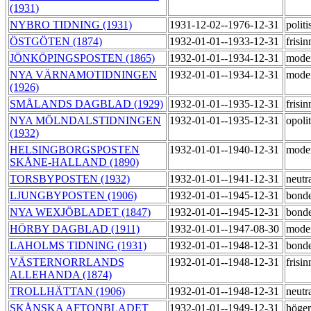
(1931)
NYBRO TIDNING (1931)
1931-12-02--1976-12-31
politi
ÖSTGÖTEN (1874)
1932-01-01--1933-12-31
frisi
JÖNKÖPINGSPOSTEN (1865)
1932-01-01--1934-12-31
moder
NYA VÄRNAMOTIDNINGEN
1932-01-01--1934-12-31
moder
(1926)
SMÅLANDS DAGBLAD (1929)
1932-01-01--1935-12-31
frisi
NYA MÖLNDALSTIDNINGEN
1932-01-01--1935-12-31
opoli
(1932)
HELSINGBORGSPOSTEN
1932-01-01--1940-12-31
mode
SKÅNE-HALLAND (1890)
TORSBYPOSTEN (1932)
1932-01-01--1941-12-31
neutr
LJUNGBYPOSTEN (1906)
1932-01-01--1945-12-31
bond
NYA WEXJÖBLADET (1847)
1932-01-01--1945-12-31
bond
HÖRBY DAGBLAD (1911)
1932-01-01--1947-08-30
mode
LAHOLMS TIDNING (1931)
1932-01-01--1948-12-31
bond
VÄSTERNORRLANDS
1932-01-01--1948-12-31
frisi
ALLEHANDA (1874)
TROLLHÄTTAN (1906)
1932-01-01--1948-12-31
neutr
SKÅNSKA AFTONBLADET
1932-01-01--1949-12-31
höge