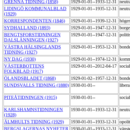
GRENNA TIDNING (1858)
1929-01-01--1933-12-31
neutr
LIDINGÖ KOMMUNALBLAD
1929-01-01--1935-12-31
neutr
(1929)
KORRESPONDENTEN (1846)
1929-01-01--1939-12-31
höge
SYDHALLAND (1893)
1929-01-01--1947-12-31
borge
BENGTSFORSTIDNINGEN
1929-01-01--1947-12-31
politi
DALSLÄNNINGEN (1927)
VÄSTRA HÄLSINGLANDS
1929-01-01--1953-12-31
bond
TIDNING (1927)
NY DAG (1930)
1929-01-01--1974-12-31
komm
VÄSTERBOTTENS
1929-01-01--2012-04-17
socia
FOLKBLAD (1917)
ÖLANDSBLADET (1868)
1929-01-02--1957-12-31
bond
SUNDSVALLS TIDNING (1880)
1930-01-01--
liber
PITEÅTIDNINGEN (1915)
1930-01-01--
socia
KARLSHAMNSTIDNINGEN
1930-01-01--1933-12-31
neutr
(1928)
ÄLMHULTS TIDNING (1929)
1930-01-01--1933-12-31
opoli
BERGSLAGERNAS NYHETER
1930-01-01--1933-12-31
vänst