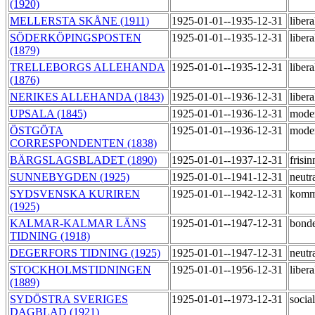
(1920)
MELLERSTA SKÅNE (1911)
1925-01-01--1935-12-31
liber
SÖDERKÖPINGSPOSTEN
1925-01-01--1935-12-31
liber
(1879)
TRELLEBORGS ALLEHANDA
1925-01-01--1935-12-31
liber
(1876)
NERIKES ALLEHANDA (1843)
1925-01-01--1936-12-31
liber
UPSALA (1845)
1925-01-01--1936-12-31
mode
ÖSTGÖTA
1925-01-01--1936-12-31
mode
CORRESPONDENTEN (1838)
BÄRGSLAGSBLADET (1890)
1925-01-01--1937-12-31
frisi
SUNNEBYGDEN (1925)
1925-01-01--1941-12-31
neutr
SYDSVENSKA KURIREN
1925-01-01--1942-12-31
komm
(1925)
KALMAR-KALMAR LÄNS
1925-01-01--1947-12-31
bond
TIDNING (1918)
DEGERFORS TIDNING (1925)
1925-01-01--1947-12-31
neutr
STOCKHOLMSTIDNINGEN
1925-01-01--1956-12-31
liber
(1889)
SYDÖSTRA SVERIGES
1925-01-01--1973-12-31
socia
DAGBLAD (1921)