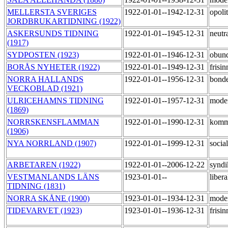
MELLERSTA SVERIGES
1922-01-01--1942-12-31
opoli
JORDBRUKARTIDNING (1922)
ASKERSUNDS TIDNING
1922-01-01--1945-12-31
neutr
(1917)
SYDPOSTEN (1923)
1922-01-01--1946-12-31
obun
BORÅS NYHETER (1922)
1922-01-01--1949-12-31
frisi
NORRA HALLANDS
1922-01-01--1956-12-31
bond
VECKOBLAD (1921)
ULRICEHAMNS TIDNING
1922-01-01--1957-12-31
mode
(1869)
NORRSKENSFLAMMAN
1922-01-01--1990-12-31
komm
(1906)
NYA NORRLAND (1907)
1922-01-01--1999-12-31
socia
ARBETAREN (1922)
1922-01-01--2006-12-22
syndi
VESTMANLANDS LÄNS
1923-01-01--
liber
TIDNING (1831)
NORRA SKÅNE (1900)
1923-01-01--1934-12-31
moder
TIDEVARVET (1923)
1923-01-01--1936-12-31
frisi