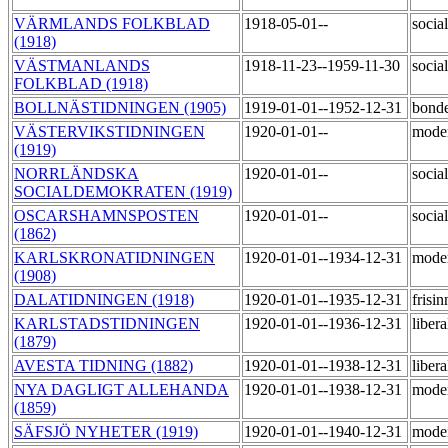
VÄRMLANDS FOLKBLAD
1918-05-01--
socia
(1918)
VÄSTMANLANDS
1918-11-23--1959-11-30
socia
FOLKBLAD (1918)
BOLLNÄSTIDNINGEN (1905)
1919-01-01--1952-12-31
bond
VÄSTERVIKSTIDNINGEN
1920-01-01--
mode
(1919)
NORRLÄNDSKA
1920-01-01--
socia
SOCIALDEMOKRATEN (1919)
OSCARSHAMNSPOSTEN
1920-01-01--
socia
(1862)
KARLSKRONATIDNINGEN
1920-01-01--1934-12-31
mode
(1908)
DALATIDNINGEN (1918)
1920-01-01--1935-12-31
frisi
KARLSTADSTIDNINGEN
1920-01-01--1936-12-31
liber
(1879)
AVESTA TIDNING (1882)
1920-01-01--1938-12-31
liber
NYA DAGLIGT ALLEHANDA
1920-01-01--1938-12-31
mode
(1859)
SÄFSJÖ NYHETER (1919)
1920-01-01--1940-12-31
mode