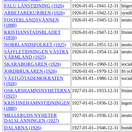
FALU LÄNSTIDNING (1926)
1926-01-01--1941-12-31
höge
ARBETAREKURIREN (1926)
1926-01-01--1942-12-31
syndi
FOSTERLANDSVÄNNEN
1926-01-01--1945-12-31
neutr
(1888)
KRISTIANSTADSBLADET
1926-01-01--1947-12-31
frisi
(1856)
NORRLANDSFOLKET (1925)
1926-01-01--1951-12-31
neutr
SÄFFLETIDNINGEN VÄSTRA
1926-01-01--1954-11-24
neutr
VÄRMLAND (1925)
SKARABORGAREN (1926)
1926-01-01--1960-12-31
socia
JORDBRUKAREN (1926)
1926-01-01--1970-12-31
fri o
VÄSTGÖTADEMOKRATEN
1926-01-01--1986-12-31
socia
(1926)
OSKARSHAMNSNYHETERNA
1927-01-01--1933-12-31
frisi
(1921)
KRISTINEHAMNSTIDNINGEN
1927-01-01--1936-12-31
ingen
(1880)
MELLERUDS NYHETER
1927-01-01--1936-12-31
neutr
DALSLÄNNINGEN (1927)
DALARNA (1926)
1927-01-01--1946-12-31
bond