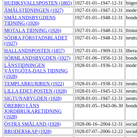
HUDIKSVALLSPOSTEN (1865)
1927-01-01--1947-12-31
höge
ÅMÅLSTIDNINGEN (1927)
1927-01-01--1947-12-31
mode
SMÅLANDSBYGDENS
1927-01-01--1948-12-31
bond
TIDNING (1926)
MOTALA TIDNING (1926)
1927-01-01--1948-12-31
frisi
SÖDRA FÖRSTADSBLADET
1927-01-01--1948-12-31
neutr
(1927)
HALLANDSPOSTEN (1857)
1927-01-01--1969-12-31
liber
SÖRMLANDSBYGDEN (1927)
1927-01-06--1956-12-31
bond
LÄNSTIDNINGEN
1928-01-01--1936-12-31
mode
VÄSTGÖTA-DALS TIDNING
(1928)
TEMPLARKURIREN (1922)
1928-01-01--1938-12-31
neutr
LILLA EDET-POSTEN (1928)
1928-01-01--1945-12-31
neutr
SIGTUNABYGDEN (1928)
1928-01-01--1947-12-31
neutr
ÖREBRO LÄNS
1928-01-05--1943-06-30
bond
JORDBRUKARETIDNING
(1928)
ÖSTRA SMÅLAND (1928)
1928-06-16--2004-12-31
socia
BRODERSKAP (1928)
1928-07-07--2006-12-22
socia