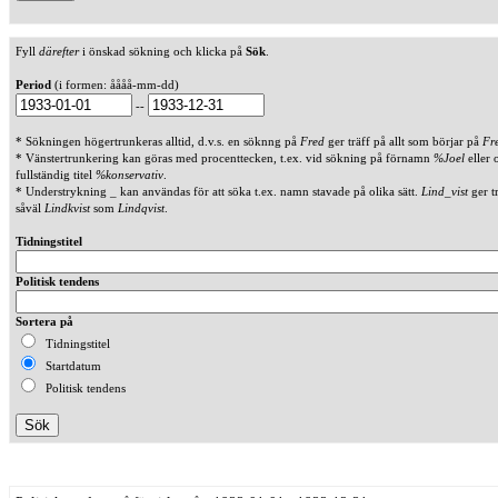
Fyll
därefter
i önskad sökning och klicka på
Sök
.
Period
(i formen: åååå-mm-dd)
--
* Sökningen högertrunkeras alltid, d.v.s. en söknng på
Fred
ger träff på allt som börjar på
Fr
* Vänstertrunkering kan göras med procenttecken, t.ex. vid sökning på förnamn
%Joel
eller 
fullständig titel
%konservativ
.
* Understrykning _ kan användas för att söka t.ex. namn stavade på olika sätt.
Lind_vist
ger t
såväl
Lindkvist
som
Lindqvist
.
Tidningstitel
Politisk tendens
Sortera på
Tidningstitel
Startdatum
Politisk tendens