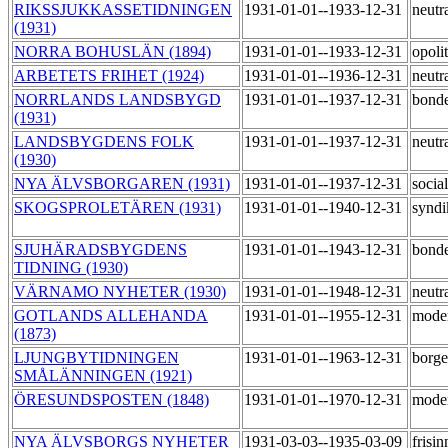
RIKSSJUKKASSETIDNINGEN
1931-01-01--1933-12-31
neutr
(1931)
NORRA BOHUSLÄN (1894)
1931-01-01--1933-12-31
opoli
ARBETETS FRIHET (1924)
1931-01-01--1936-12-31
neutr
NORRLANDS LANDSBYGD
1931-01-01--1937-12-31
bond
(1931)
LANDSBYGDENS FOLK
1931-01-01--1937-12-31
neutr
(1930)
NYA ÄLVSBORGAREN (1931)
1931-01-01--1937-12-31
socia
SKOGSPROLETÄREN (1931)
1931-01-01--1940-12-31
syndi
SJUHÄRADSBYGDENS
1931-01-01--1943-12-31
bond
TIDNING (1930)
VÄRNAMO NYHETER (1930)
1931-01-01--1948-12-31
neutr
GOTLANDS ALLEHANDA
1931-01-01--1955-12-31
mode
(1873)
LJUNGBYTIDNINGEN
1931-01-01--1963-12-31
borge
SMÅLÄNNINGEN (1921)
ÖRESUNDSPOSTEN (1848)
1931-01-01--1970-12-31
mode
NYA ÄLVSBORGS NYHETER
1931-03-03--1935-03-09
frisi