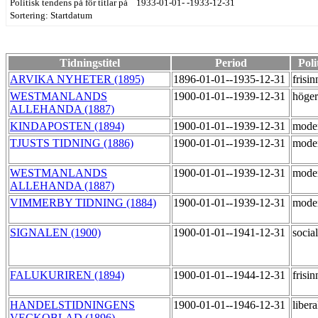
Politisk tendens på för titlar på 1933-01-01- -1933-12-31
Sortering: Startdatum
Tidningstitel
Period
Poli
ARVIKA NYHETER (1895)
1896-01-01--1935-12-31
frisi
WESTMANLANDS
1900-01-01--1939-12-31
höge
ALLEHANDA (1887)
KINDAPOSTEN (1894)
1900-01-01--1939-12-31
mode
TJUSTS TIDNING (1886)
1900-01-01--1939-12-31
mode
WESTMANLANDS
1900-01-01--1939-12-31
mode
ALLEHANDA (1887)
VIMMERBY TIDNING (1884)
1900-01-01--1939-12-31
mode
SIGNALEN (1900)
1900-01-01--1941-12-31
socia
FALUKURIREN (1894)
1900-01-01--1944-12-31
frisi
HANDELSTIDNINGENS
1900-01-01--1946-12-31
liber
VECKOBLAD (1896)