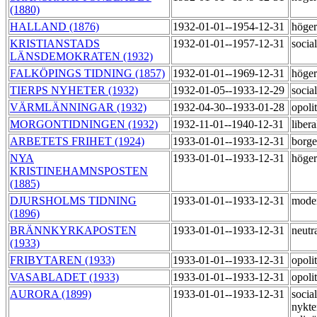
(1880)
HALLAND (1876)
1932-01-01--1954-12-31
höge
KRISTIANSTADS
1932-01-01--1957-12-31
socia
LÄNSDEMOKRATEN (1932)
FALKÖPINGS TIDNING (1857)
1932-01-01--1969-12-31
höge
TIERPS NYHETER (1932)
1932-01-05--1933-12-29
socia
VÄRMLÄNNINGAR (1932)
1932-04-30--1933-01-28
opoli
MORGONTIDNINGEN (1932)
1932-11-01--1940-12-31
liber
ARBETETS FRIHET (1924)
1933-01-01--1933-12-31
borge
NYA
1933-01-01--1933-12-31
höge
KRISTINEHAMNSPOSTEN
(1885)
DJURSHOLMS TIDNING
1933-01-01--1933-12-31
mode
(1896)
BRÄNNKYRKAPOSTEN
1933-01-01--1933-12-31
neutr
(1933)
FRIBYTAREN (1933)
1933-01-01--1933-12-31
opoli
VASABLADET (1933)
1933-01-01--1933-12-31
opoli
AURORA (1899)
1933-01-01--1933-12-31
socia
nykte