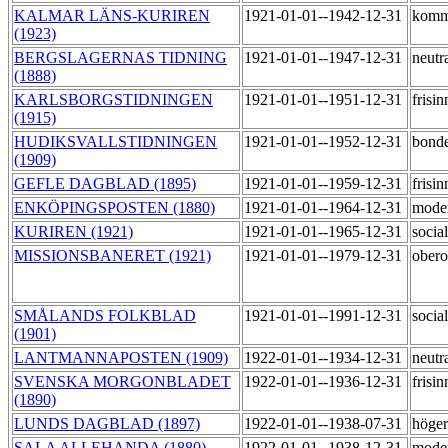
KALMAR LÄNS-KURIREN
1921-01-01--1942-12-31
komm
(1923)
BERGSLAGERNAS TIDNING
1921-01-01--1947-12-31
neutr
(1888)
KARLSBORGSTIDNINGEN
1921-01-01--1951-12-31
frisi
(1915)
HUDIKSVALLSTIDNINGEN
1921-01-01--1952-12-31
bond
(1909)
GEFLE DAGBLAD (1895)
1921-01-01--1959-12-31
frisi
ENKÖPINGSPOSTEN (1880)
1921-01-01--1964-12-31
mode
KURIREN (1921)
1921-01-01--1965-12-31
socia
MISSIONSBANERET (1921)
1921-01-01--1979-12-31
ober
SMÅLANDS FOLKBLAD
1921-01-01--1991-12-31
socia
(1901)
LANTMANNAPOSTEN (1909)
1922-01-01--1934-12-31
neutr
SVENSKA MORGONBLADET
1922-01-01--1936-12-31
frisi
(1890)
LUNDS DAGBLAD (1897)
1922-01-01--1938-07-31
höge
SALA ALLEHANDA (1880)
1922-01-01--1938-12-31
mode