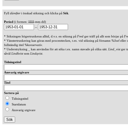
Fyll
därefter
i önskad sökning och klicka på
Sök
.
Period
(i formen: åååå-mm-dd)
--
* Sökningen högertrunkeras alltid, d.v.s. en söknng på
Fred
ger träff på allt som börjar på
Fr
* Vänstertrunkering kan göras med procenttecken, t.ex. vid sökning på förnamn
%Joel
eller 
fullständig titel
%konservativ
.
* Understrykning _ kan användas för att söka t.ex. namn stavade på olika sätt.
Lind_vist
ger t
såväl
Lindkvist
som
Lindqvist
.
Tidningstitel
Ansvarig utgivare
Titel
Sortera på
Tidningstitel
Startdatum
Ansvarig utgivare