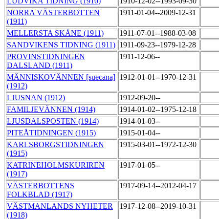
LUDVIKA TIDNING (1910)
1910-12-02--1993-09-30
NORRA VÄSTERBOTTEN
1911-01-04--2009-12-31
(1911)
MELLERSTA SKÅNE (1911)
1911-07-01--1988-03-08
SANDVIKENS TIDNING (1911)
1911-09-23--1979-12-28
PROVINSTIDNINGEN
1911-12-06--
DALSLAND (1911)
MÄNNISKOVÄNNEN [suecana]
1912-01-01--1970-12-31
(1912)
LJUSNAN (1912)
1912-09-20--
FAMILJEVÄNNEN (1914)
1914-01-02--1975-12-18
LJUSDALSPOSTEN (1914)
1914-01-03--
PITEÅTIDNINGEN (1915)
1915-01-04--
KARLSBORGSTIDNINGEN
1915-03-01--1972-12-30
(1915)
KATRINEHOLMSKURIREN
1917-01-05--
(1917)
VÄSTERBOTTENS
1917-09-14--2012-04-17
FOLKBLAD (1917)
VÄSTMANLANDS NYHETER
1917-12-08--2019-10-31
(1918)