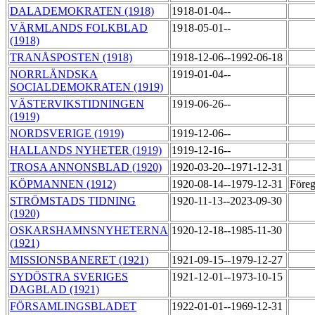
DALADEMOKRATEN (1918)
1918-01-04--
VÄRMLANDS FOLKBLAD
1918-05-01--
(1918)
TRANÅSPOSTEN (1918)
1918-12-06--1992-06-18
NORRLÄNDSKA
1919-01-04--
SOCIALDEMOKRATEN (1919)
VÄSTERVIKSTIDNINGEN
1919-06-26--
(1919)
NORDSVERIGE (1919)
1919-12-06--
HALLANDS NYHETER (1919)
1919-12-16--
TROSA ANNONSBLAD (1920)
1920-03-20--1971-12-31
KÖPMANNEN (1912)
1920-08-14--1979-12-31
Föreg
STRÖMSTADS TIDNING
1920-11-13--2023-09-30
(1920)
OSKARSHAMNSNYHETERNA
1920-12-18--1985-11-30
(1921)
MISSIONSBANERET (1921)
1921-09-15--1979-12-27
SYDÖSTRA SVERIGES
1921-12-01--1973-10-15
DAGBLAD (1921)
FÖRSAMLINGSBLADET
1922-01-01--1969-12-31