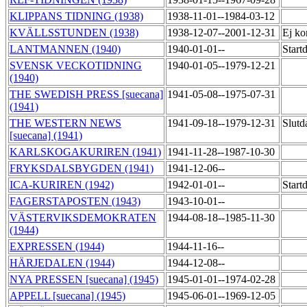
KLIPPANS TIDNING (1938)
1938-11-01--1984-03-12
KVÄLLSSTUNDEN (1938)
1938-12-07--2001-12-31
Ej ko
LANTMANNEN (1940)
1940-01-01--
Start
SVENSK VECKOTIDNING
1940-01-05--1979-12-21
(1940)
THE SWEDISH PRESS [suecana]
1941-05-08--1975-07-31
(1941)
THE WESTERN NEWS
1941-09-18--1979-12-31
Slutd
[suecana] (1941)
KARLSKOGAKURIREN (1941)
1941-11-28--1987-10-30
FRYKSDALSBYGDEN (1941)
1941-12-06--
ICA-KURIREN (1942)
1942-01-01--
Start
FAGERSTAPOSTEN (1943)
1943-10-01--
VÄSTERVIKSDEMOKRATEN
1944-08-18--1985-11-30
(1944)
EXPRESSEN (1944)
1944-11-16--
HÄRJEDALEN (1944)
1944-12-08--
NYA PRESSEN [suecana] (1945)
1945-01-01--1974-02-28
APPELL [suecana] (1945)
1945-06-01--1969-12-05