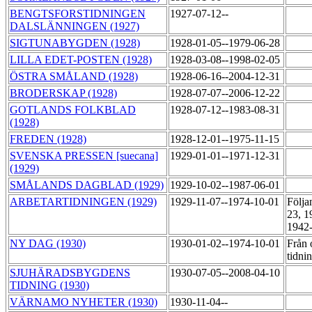
BENGTSFORSTIDNINGEN
1927-07-12--
DALSLÄNNINGEN (1927)
SIGTUNABYGDEN (1928)
1928-01-05--1979-06-28
LILLA EDET-POSTEN (1928)
1928-03-08--1998-02-05
ÖSTRA SMÅLAND (1928)
1928-06-16--2004-12-31
BRODERSKAP (1928)
1928-07-07--2006-12-22
GOTLANDS FOLKBLAD
1928-07-12--1983-08-31
(1928)
FREDEN (1928)
1928-12-01--1975-11-15
SVENSKA PRESSEN [suecana]
1929-01-01--1971-12-31
(1929)
SMÅLANDS DAGBLAD (1929)
1929-10-02--1987-06-01
ARBETARTIDNINGEN (1929)
1929-11-07--1974-10-01
Följa
23, 1
1942-
NY DAG (1930)
1930-01-02--1974-10-01
Från 
tidn
SJUHÄRADSBYGDENS
1930-07-05--2008-04-10
TIDNING (1930)
VÄRNAMO NYHETER (1930)
1930-11-04--