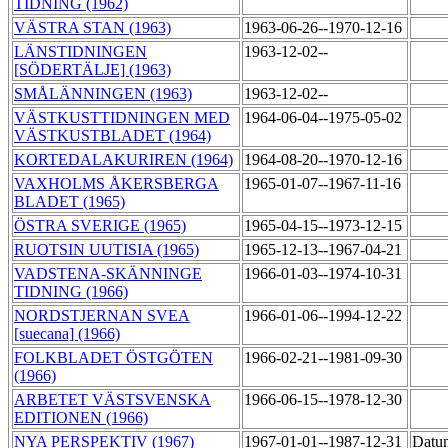
TIDNING (1962)
VÄSTRA STAN (1963)
1963-06-26--1970-12-16
LÄNSTIDNINGEN
1963-12-02--
[SÖDERTÄLJE] (1963)
SMÅLÄNNINGEN (1963)
1963-12-02--
VÄSTKUSTTIDNINGEN MED
1964-06-04--1975-05-02
VÄSTKUSTBLADET (1964)
KORTEDALAKURIREN (1964)
1964-08-20--1970-12-16
VAXHOLMS ÅKERSBERGA
1965-01-07--1967-11-16
BLADET (1965)
ÖSTRA SVERIGE (1965)
1965-04-15--1973-12-15
RUOTSIN UUTISIA (1965)
1965-12-13--1967-04-21
VADSTENA-SKÄNNINGE
1966-01-03--1974-10-31
TIDNING (1966)
NORDSTJERNAN SVEA
1966-01-06--1994-12-22
[suecana] (1966)
FOLKBLADET ÖSTGÖTEN
1966-02-21--1981-09-30
(1966)
ARBETET VÄSTSVENSKA
1966-06-15--1978-12-30
EDITIONEN (1966)
NYA PERSPEKTIV (1967)
1967-01-01--1987-12-31
Datum