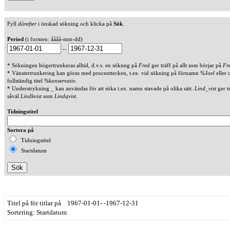
Fyll
därefter
i önskad sökning och klicka på
Sök
.
Period
(i formen: åååå-mm-dd)
--
* Sökningen högertrunkeras alltid, d.v.s. en söknng på
Fred
ger träff på allt som börjar på
Fr
* Vänstertrunkering kan göras med procenttecken, t.ex. vid sökning på förnamn
%Joel
eller 
fullständig titel
%konservativ
.
* Understrykning _ kan användas för att söka t.ex. namn stavade på olika sätt.
Lind_vist
ger t
såväl
Lindkvist
som
Lindqvist
.
Tidningstitel
Sortera på
Tidningstitel
Startdatum
Titel på för titlar på 1967-01-01- -1967-12-31
Sortering: Startdatum