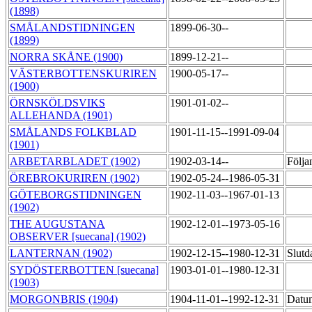
(1898)
SMÅLANDSTIDNINGEN
1899-06-30--
(1899)
NORRA SKÅNE (1900)
1899-12-21--
VÄSTERBOTTENSKURIREN
1900-05-17--
(1900)
ÖRNSKÖLDSVIKS
1901-01-02--
ALLEHANDA (1901)
SMÅLANDS FOLKBLAD
1901-11-15--1991-09-04
(1901)
ARBETARBLADET (1902)
1902-03-14--
Följa
ÖREBROKURIREN (1902)
1902-05-24--1986-05-31
GÖTEBORGSTIDNINGEN
1902-11-03--1967-01-13
(1902)
THE AUGUSTANA
1902-12-01--1973-05-16
OBSERVER [suecana] (1902)
LANTERNAN (1902)
1902-12-15--1980-12-31
Slutd
SYDÖSTERBOTTEN [suecana]
1903-01-01--1980-12-31
(1903)
MORGONBRIS (1904)
1904-11-01--1992-12-31
Datum