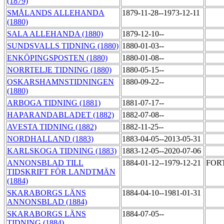
(1879)
SMÅLANDS ALLEHANDA
1879-11-28--1973-12-11
(1880)
SALA ALLEHANDA (1880)
1879-12-10--
SUNDSVALLS TIDNING (1880)
1880-01-03--
ENKÖPINGSPOSTEN (1880)
1880-01-08--
NORRTELJE TIDNING (1880)
1880-05-15--
OSKARSHAMNSTIDNINGEN
1880-09-22--
(1880)
ARBOGA TIDNING (1881)
1881-07-17--
HAPARANDABLADET (1882)
1882-07-08--
AVESTA TIDNING (1882)
1882-11-25--
NORDHALLAND (1883)
1883-04-05--2013-05-31
KARLSKOGA TIDNING (1883)
1883-12-05--2020-07-06
ANNONSBLAD TILL
1884-01-12--1979-12-21
FORT
TIDSKRIFT FÖR LANDTMÄN
(1884)
SKARABORGS LÄNS
1884-04-10--1981-01-31
ANNONSBLAD (1884)
SKARABORGS LÄNS
1884-07-05--
TIDNING (1884)