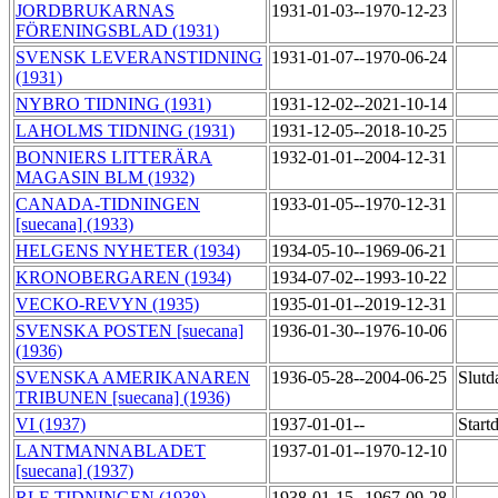
JORDBRUKARNAS
1931-01-03--1970-12-23
FÖRENINGSBLAD (1931)
SVENSK LEVERANSTIDNING
1931-01-07--1970-06-24
(1931)
NYBRO TIDNING (1931)
1931-12-02--2021-10-14
LAHOLMS TIDNING (1931)
1931-12-05--2018-10-25
BONNIERS LITTERÄRA
1932-01-01--2004-12-31
MAGASIN BLM (1932)
CANADA-TIDNINGEN
1933-01-05--1970-12-31
[suecana] (1933)
HELGENS NYHETER (1934)
1934-05-10--1969-06-21
KRONOBERGAREN (1934)
1934-07-02--1993-10-22
VECKO-REVYN (1935)
1935-01-01--2019-12-31
SVENSKA POSTEN [suecana]
1936-01-30--1976-10-06
(1936)
SVENSKA AMERIKANAREN
1936-05-28--2004-06-25
Slutd
TRIBUNEN [suecana] (1936)
VI (1937)
1937-01-01--
Start
LANTMANNABLADET
1937-01-01--1970-12-10
[suecana] (1937)
RLF-TIDNINGEN (1938)
1938-01-15--1967-09-28