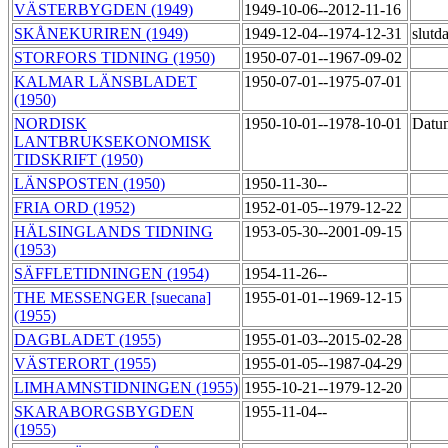
VÄSTERBYGDEN (1949)
1949-10-06--2012-11-16
SKÅNEKURIREN (1949)
1949-12-04--1974-12-31
slutd
STORFORS TIDNING (1950)
1950-07-01--1967-09-02
KALMAR LÄNSBLADET
1950-07-01--1975-07-01
(1950)
NORDISK
1950-10-01--1978-10-01
Datum
LANTBRUKSEKONOMISK
TIDSKRIFT (1950)
LÄNSPOSTEN (1950)
1950-11-30--
FRIA ORD (1952)
1952-01-05--1979-12-22
HÄLSINGLANDS TIDNING
1953-05-30--2001-09-15
(1953)
SÄFFLETIDNINGEN (1954)
1954-11-26--
THE MESSENGER [suecana]
1955-01-01--1969-12-15
(1955)
DAGBLADET (1955)
1955-01-03--2015-02-28
VÄSTERORT (1955)
1955-01-05--1987-04-29
LIMHAMNSTIDNINGEN (1955)
1955-10-21--1979-12-20
SKARABORGSBYGDEN
1955-11-04--
(1955)