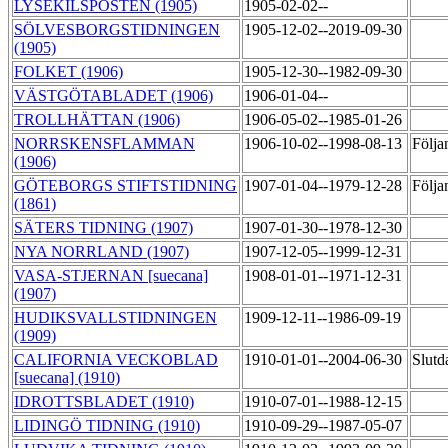
LYSEKILSPOSTEN (1905)
1905-02-02--
SÖLVESBORGSTIDNINGEN
1905-12-02--2019-09-30
(1905)
FOLKET (1906)
1905-12-30--1982-09-30
VÄSTGÖTABLADET (1906)
1906-01-04--
TROLLHÄTTAN (1906)
1906-05-02--1985-01-26
NORRSKENSFLAMMAN
1906-10-02--1998-08-13
Följa
(1906)
GÖTEBORGS STIFTSTIDNING
1907-01-04--1979-12-28
Följa
(1861)
SÄTERS TIDNING (1907)
1907-01-30--1978-12-30
NYA NORRLAND (1907)
1907-12-05--1999-12-31
VASA-STJERNAN [suecana]
1908-01-01--1971-12-31
(1907)
HUDIKSVALLSTIDNINGEN
1909-12-11--1986-09-19
(1909)
CALIFORNIA VECKOBLAD
1910-01-01--2004-06-30
Slutd
[suecana] (1910)
IDROTTSBLADET (1910)
1910-07-01--1988-12-15
LIDINGÖ TIDNING (1910)
1910-09-29--1987-05-07