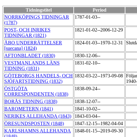
Tidningstitel
Period
NORRKÖPINGS TIDNINGAR
1787-01-03--
(1787)
POST- OCH INRIKES
1821-01-02--2006-12-29
TIDNINGAR (1821)
ÅBO UNDERRÄTTELSER
1824-01-03--1970-12-31
Slutd
[suecana] (1824)
AFTONBLADET (1830)
1830-12-06--
VESTMANLANDS LÄNS
1831-02-10--
TIDNING (1831)
GÖTEBORGS HANDELS- OCH
1832-03-22--1973-09-08
Följa
SJÖFARTSTIDNING (1832)
1940-
ÖSTGÖTA
1838-09-24--
CORRESPONDENTEN (1838)
BORÅS TIDNING (1838)
1838-12-07--
BAROMETERN (1841)
1841-10-02--
NERIKES ALLEHANDA (1843)
1843-03-04--
ÖRESUNDSPOSTEN (1848)
1847-12-15--1982-04-04
KARLSHAMNS ALLEHANDA
1848-01-15--2019-09-30
(1848)