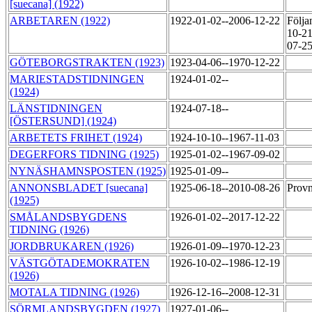
[suecana] (1922)
ARBETAREN (1922)
1922-01-02--2006-12-22
Följa
10-21
07-25
GÖTEBORGSTRAKTEN (1923)
1923-04-06--1970-12-22
MARIESTADSTIDNINGEN
1924-01-02--
(1924)
LÄNSTIDNINGEN
1924-07-18--
[ÖSTERSUND] (1924)
ARBETETS FRIHET (1924)
1924-10-10--1967-11-03
DEGERFORS TIDNING (1925)
1925-01-02--1967-09-02
NYNÄSHAMNSPOSTEN (1925)
1925-01-09--
ANNONSBLADET [suecana]
1925-06-18--2010-08-26
Provn
(1925)
SMÅLANDSBYGDENS
1926-01-02--2017-12-22
TIDNING (1926)
JORDBRUKAREN (1926)
1926-01-09--1970-12-23
VÄSTGÖTADEMOKRATEN
1926-10-02--1986-12-19
(1926)
MOTALA TIDNING (1926)
1926-12-16--2008-12-31
SÖRMLANDSBYGDEN (1927)
1927-01-06--