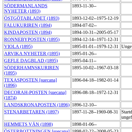
SÖDERMANLANDS
1893-11-30--
NYHETER (1893)
ÖSTGÖTABLADET (1893)
1893-12-02--1975-12-19
FALUKURIREN (1894)
1894-07-02--
KINDAPOSTEN (1894)
1894-10-31--2005-05-17
RONNEBYPOSTEN (1895)
1894-12-14--1971-12-31
VIOLA (1895)
1895-01-01--1979-12-31
Ungef
ARVIKA NYHETER (1895)
1895-01-26--
GEFLE DAGBLAD (1895)
1895-04-11--
SÖDERHAMNSKURIREN
1895-10-02--1967-03-18
(1895)
TEXASPOSTEN [suecana]
1896-04-18--1982-01-14
(1896)
DECORAH-POSTEN [suecana]
1896-08-18--1972-12-31
(1874)
LANDSKRONAPOSTEN (1896)
1896-12-10--
STENARBETAREN (1897)
1897-11-28--1969-08-31
Start
ungef
HEMMETS VÄN (1898)
1898-01-06--
ÖSTERBOTTNINGEN [suecana]
1898-02-22--2008-05-23