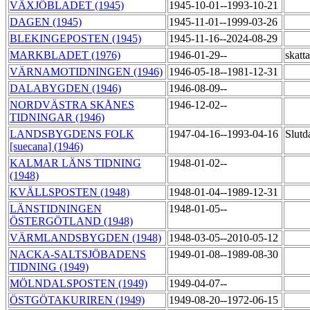
VÄXJÖBLADET (1945)
1945-10-01--1993-10-21
DAGEN (1945)
1945-11-01--1999-03-26
BLEKINGEPOSTEN (1945)
1945-11-16--2024-08-29
MARKBLADET (1976)
1946-01-29--
skatt
VÄRNAMOTIDNINGEN (1946)
1946-05-18--1981-12-31
DALABYGDEN (1946)
1946-08-09--
NORDVÄSTRA SKÅNES
1946-12-02--
TIDNINGAR (1946)
LANDSBYGDENS FOLK
1947-04-16--1993-04-16
Slutd
[suecana] (1946)
KALMAR LÄNS TIDNING
1948-01-02--
(1948)
KVÄLLSPOSTEN (1948)
1948-01-04--1989-12-31
LÄNSTIDNINGEN
1948-01-05--
ÖSTERGÖTLAND (1948)
VÄRMLANDSBYGDEN (1948)
1948-03-05--2010-05-12
NACKA-SALTSJÖBADENS
1949-01-08--1989-08-30
TIDNING (1949)
MÖLNDALSPOSTEN (1949)
1949-04-07--
ÖSTGÖTAKURIREN (1949)
1949-08-20--1972-06-15