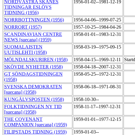
NORDVÄSTRA SKÅNES
1956-01-02--1981-12-19
TIDNINGAR ESLÖVS
TIDNING (1956)
NORRBOTTNINGEN (1956)
1956-04-06--1999-07-25
NORRORT (1957)
1957-10-25--1984-04-26
SCANDINAVIAN CENTRE
1958-01-01--1983-12-31
NEWS [suecana] (1959)
SUOMALAISTEN
1958-03-19--1975-09-15
UUTISLEHTI (1958)
MÖLNDALSKURIREN (1958)
1958-04-15--1969-12-11
Start
SKÖVDE NYHETER (1958)
1958-04-18--2007-12-31
GT SÖNDAGSTIDNINGEN
1958-05-25--1972-12-31
(1958)
SVENSKA DEMOKRATEN
1958-06-18--1971-08-31
[suecana] (1958)
KUNGÄLVSPOSTEN (1958)
1958-10-30--
FOLKTIDNINGEN NY TID
1958-11-17--1997-12-31
[suecana] (1958)
THE COVENANT
1959-01-01--1977-12-15
COMPANION [suecana] (1959)
FILIPSTADS TIDNING (1959)
1959-01-03--