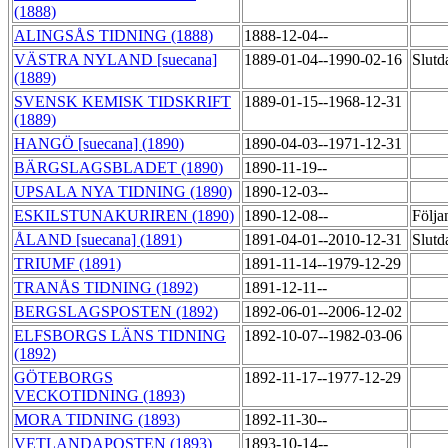
(1888)
ALINGSÅS TIDNING (1888)
1888-12-04--
VÄSTRA NYLAND [suecana]
1889-01-04--1990-02-16
Slutd
(1889)
SVENSK KEMISK TIDSKRIFT
1889-01-15--1968-12-31
(1889)
HANGÖ [suecana] (1890)
1890-04-03--1971-12-31
BÄRGSLAGSBLADET (1890)
1890-11-19--
UPSALA NYA TIDNING (1890)
1890-12-03--
ESKILSTUNAKURIREN (1890)
1890-12-08--
Följa
ÅLAND [suecana] (1891)
1891-04-01--2010-12-31
Slutd
TRIUMF (1891)
1891-11-14--1979-12-29
TRANÅS TIDNING (1892)
1891-12-11--
BERGSLAGSPOSTEN (1892)
1892-06-01--2006-12-02
ELFSBORGS LÄNS TIDNING
1892-10-07--1982-03-06
(1892)
GÖTEBORGS
1892-11-17--1977-12-29
VECKOTIDNING (1893)
MORA TIDNING (1893)
1892-11-30--
VETLANDAPOSTEN (1893)
1893-10-14--