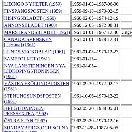
LIDINGÖ NYHETER (1959)
1959-01-03--1967-06-30
FINSPÅNGSPOSTEN (1959)
1959-09-18--1970-02-15
HISINGSBLADET (1960)
1960-02-05--1974-12-19
ANNONSBLADET (1960)
1960-12-05--1972-08-31
MARSTRANDSBLADET (1961)
1961-01-01--1967-12-30
Ungef
CANADA-SVENSKEN
1961-01-01--1978-12-31
[suecana] (1961)
LUNDS VECKOBLAD (1961)
1961-01-05--1970-12-23
SAMEFOLKET (1961)
1961-01-15--
NYA LÄNSTIDNINGEN NYA
1961-04-05--
LIDKÖPINGSTIDNINGEN
(1961)
VÄSTRA FRÖLUNDAPOSTEN
1961-09-30--1977-02-17
(1961)
STENUNGSUNDSPOSTEN
1961-10-06--1970-12-22
(1961)
HELGTIDNINGEN
1962-05-20--1988-05-01
PRESSEXTRA (1962)
ÖSTRA STAN (1962)
1962-09-20--1970-12-16
SUNDBYBERGS OCH SOLNA
1962-11-28--1987-05-05