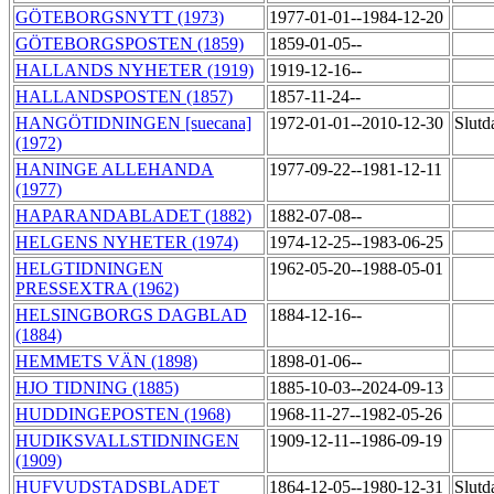
GÖTEBORGSNYTT (1973)
1977-01-01--1984-12-20
GÖTEBORGSPOSTEN (1859)
1859-01-05--
HALLANDS NYHETER (1919)
1919-12-16--
HALLANDSPOSTEN (1857)
1857-11-24--
HANGÖTIDNINGEN [suecana]
1972-01-01--2010-12-30
Slutd
(1972)
HANINGE ALLEHANDA
1977-09-22--1981-12-11
(1977)
HAPARANDABLADET (1882)
1882-07-08--
HELGENS NYHETER (1974)
1974-12-25--1983-06-25
HELGTIDNINGEN
1962-05-20--1988-05-01
PRESSEXTRA (1962)
HELSINGBORGS DAGBLAD
1884-12-16--
(1884)
HEMMETS VÄN (1898)
1898-01-06--
HJO TIDNING (1885)
1885-10-03--2024-09-13
HUDDINGEPOSTEN (1968)
1968-11-27--1982-05-26
HUDIKSVALLSTIDNINGEN
1909-12-11--1986-09-19
(1909)
HUFVUDSTADSBLADET
1864-12-05--1980-12-31
Slutd