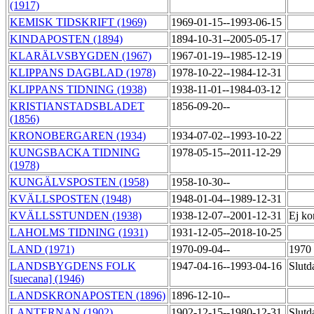
(1917)
KEMISK TIDSKRIFT (1969)
1969-01-15--1993-06-15
KINDAPOSTEN (1894)
1894-10-31--2005-05-17
KLARÄLVSBYGDEN (1967)
1967-01-19--1985-12-19
KLIPPANS DAGBLAD (1978)
1978-10-22--1984-12-31
KLIPPANS TIDNING (1938)
1938-11-01--1984-03-12
KRISTIANSTADSBLADET
1856-09-20--
(1856)
KRONOBERGAREN (1934)
1934-07-02--1993-10-22
KUNGSBACKA TIDNING
1978-05-15--2011-12-29
(1978)
KUNGÄLVSPOSTEN (1958)
1958-10-30--
KVÄLLSPOSTEN (1948)
1948-01-04--1989-12-31
KVÄLLSSTUNDEN (1938)
1938-12-07--2001-12-31
Ej ko
LAHOLMS TIDNING (1931)
1931-12-05--2018-10-25
LAND (1971)
1970-09-04--
1970 
LANDSBYGDENS FOLK
1947-04-16--1993-04-16
Slutd
[suecana] (1946)
LANDSKRONAPOSTEN (1896)
1896-12-10--
LANTERNAN (1902)
1902-12-15--1980-12-31
Slutd