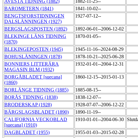
AVESTA TIDNING (1882)
1882-11-25--
BAROMETERN (1841)
1841-10-02--
BENGTSFORSTIDNINGEN
1927-07-12--
DALSLÄNNINGEN (1927)
BERGSLAGSPOSTEN (1892)
1892-06-01--2006-12-02
BLEKINGE LÄNS TIDNING
1870-01-05--
(1870)
BLEKINGEPOSTEN (1945)
1945-11-16--2024-08-29
BOHUSLÄNINGEN (1878)
1878-10-21--2025-06-28
BONNIERS LITTERÄRA
1932-01-01--2004-12-31
MAGASIN BLM (1932)
BORGÅBLADET [suecana]
1860-12-15--2015-01-13
(1860)
BORLÄNGE TIDNING (1885)
1885-08-15--
BORÅS TIDNING (1838)
1838-12-07--
BRODERSKAP (1928)
1928-07-07--2006-12-22
BÄRGSLAGSBLADET (1890)
1890-11-19--
CALIFORNIA VECKOBLAD
1910-01-01--2004-06-30
Slutd
[suecana] (1910)
DAGBLADET (1955)
1955-01-03--2015-02-28