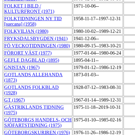
FOLKET I BILD /
1971-10-06--
KULTURFRONT (1971)
FOLKTIDNINGEN NY TID
1958-11-17--1997-12-31
[suecana] (1958)
FOLKVILJAN (1980)
1980-10-02--1989-12-21
FRYKSDALSBYGDEN (1941)
1941-12-06--
FÖ VECKOTIDNINGEN (1980)
1980-09-15--1983-10-21
FÖRORT VÄST (1977)
1977-01-04--1980-06-24
GEFLE DAGBLAD (1895)
1895-04-11--
GNISTAN (1967)
1979-01-12--1986-12-19
GOTLANDS ALLEHANDA
1873-01-03--
(1873)
GOTLANDS FOLKBLAD
1928-07-12--1983-08-31
(1928)
GT (1967)
1967-01-14--1989-12-31
GÄSTRIKLANDS TIDNING
1975-11-18--2019-10-31
(1975)
GÖTEBORGS HANDELS- OCH
1975-01-10--1985-02-16
SJÖFARTSTIDNING (1975)
GÖTEBORGSKURIREN (1976)
1976-11-26--1986-12-19