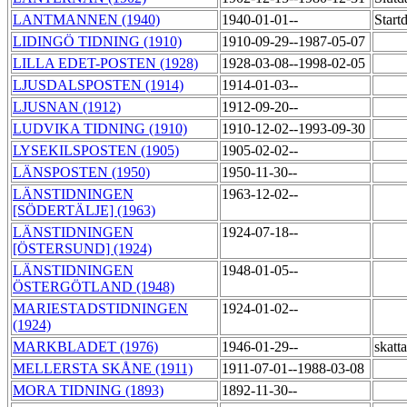
LANTMANNEN (1940)
1940-01-01--
Start
LIDINGÖ TIDNING (1910)
1910-09-29--1987-05-07
LILLA EDET-POSTEN (1928)
1928-03-08--1998-02-05
LJUSDALSPOSTEN (1914)
1914-01-03--
LJUSNAN (1912)
1912-09-20--
LUDVIKA TIDNING (1910)
1910-12-02--1993-09-30
LYSEKILSPOSTEN (1905)
1905-02-02--
LÄNSPOSTEN (1950)
1950-11-30--
LÄNSTIDNINGEN
1963-12-02--
[SÖDERTÄLJE] (1963)
LÄNSTIDNINGEN
1924-07-18--
[ÖSTERSUND] (1924)
LÄNSTIDNINGEN
1948-01-05--
ÖSTERGÖTLAND (1948)
MARIESTADSTIDNINGEN
1924-01-02--
(1924)
MARKBLADET (1976)
1946-01-29--
skatt
MELLERSTA SKÅNE (1911)
1911-07-01--1988-03-08
MORA TIDNING (1893)
1892-11-30--