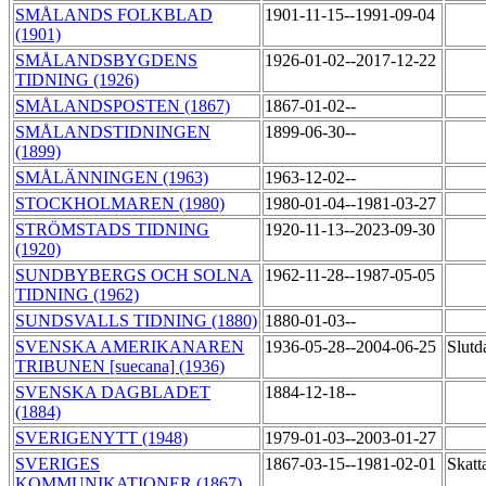
SMÅLANDS FOLKBLAD
1901-11-15--1991-09-04
(1901)
SMÅLANDSBYGDENS
1926-01-02--2017-12-22
TIDNING (1926)
SMÅLANDSPOSTEN (1867)
1867-01-02--
SMÅLANDSTIDNINGEN
1899-06-30--
(1899)
SMÅLÄNNINGEN (1963)
1963-12-02--
STOCKHOLMAREN (1980)
1980-01-04--1981-03-27
STRÖMSTADS TIDNING
1920-11-13--2023-09-30
(1920)
SUNDBYBERGS OCH SOLNA
1962-11-28--1987-05-05
TIDNING (1962)
SUNDSVALLS TIDNING (1880)
1880-01-03--
SVENSKA AMERIKANAREN
1936-05-28--2004-06-25
Slutd
TRIBUNEN [suecana] (1936)
SVENSKA DAGBLADET
1884-12-18--
(1884)
SVERIGENYTT (1948)
1979-01-03--2003-01-27
SVERIGES
1867-03-15--1981-02-01
Skat
KOMMUNIKATIONER (1867)