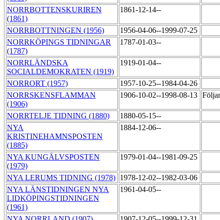
NORRBOTTENSKURIREN
1861-12-14--
(1861)
NORRBOTTNINGEN (1956)
1956-04-06--1999-07-25
NORRKÖPINGS TIDNINGAR
1787-01-03--
(1787)
NORRLÄNDSKA
1919-01-04--
SOCIALDEMOKRATEN (1919)
NORRORT (1957)
1957-10-25--1984-04-26
NORRSKENSFLAMMAN
1906-10-02--1998-08-13
Följa
(1906)
NORRTELJE TIDNING (1880)
1880-05-15--
NYA
1884-12-06--
KRISTINEHAMNSPOSTEN
(1885)
NYA KUNGÄLVSPOSTEN
1979-01-04--1981-09-25
(1979)
NYA LERUMS TIDNING (1978)
1978-12-02--1982-03-06
NYA LÄNSTIDNINGEN NYA
1961-04-05--
LIDKÖPINGSTIDNINGEN
(1961)
NYA NORRLAND (1907)
1907-12-05--1999-12-31