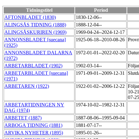
Tidningstitel
Period
AFTONBLADET (1830)
1830-12-06--
ALINGSÅS TIDNING (1888)
1888-12-04--
ALINGSÅSKURIREN (1969)
1969-04-24--2024-12-17
ANNONSBLADET [suecana]
1925-06-18--2010-08-26
Provn
(1925)
ANNONSBLADET DALARNA
1972-01-01--2022-02-20
Datu
(1972)
ARBETARBLADET (1902)
1902-03-14--
Följa
ARBETARBLADET [suecana]
1971-09-01--2009-12-31
Slutd
(1971)
ARBETAREN (1922)
1922-01-02--2006-12-22
Följa
10-21
07-25
ARBETARTIDNINGEN NY
1974-10-02--1982-12-31
DAG (1974)
ARBETET (1887)
1887-08-06--1995-09-04
ARBOGA TIDNING (1881)
1881-07-17--
ARVIKA NYHETER (1895)
1895-01-26--