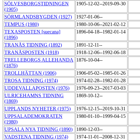
SÖLVESBORGSTIDNINGEN
1905-12-02--2019-09-30
(1905)
SÖRMLANDSBYGDEN (1927)
1927-01-06--
TEMPUS (1980)
1980-10-06--2021-02-12
TEXASPOSTEN [suecana]
1896-04-18--1982-01-14
(1896)
TRANÅS TIDNING (1892)
1891-12-11--
TRANÅSPOSTEN (1918)
1918-12-06--1992-06-18
TRELLEBORGS ALLEHANDA
1876-10-04--
(1876)
TROLLHÄTTAN (1906)
1906-05-02--1985-01-26
TROSA TIDNING (1974)
1974-02-28--1982-01-28
UDDEVALLAPOSTEN (1976)
1976-09-23--2017-03-03
ULRICEHAMNS TIDNING
1869-10-12--
(1869)
UPPLANDS NYHETER (1975)
1976-12-15--2019-10-31
UPPSALADEMOKRATEN
1980-01-10--1999-04-15
(1980)
UPSALA NYA TIDNING (1890)
1890-12-03--
VADSTENA TIDNING (1974)
1974-11-01--2008-12-31