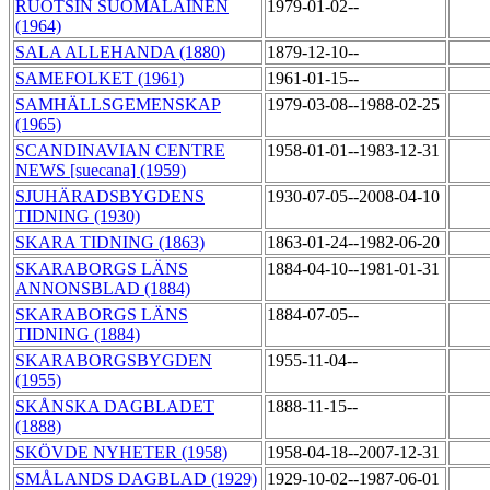
RUOTSIN SUOMALAINEN
1979-01-02--
(1964)
SALA ALLEHANDA (1880)
1879-12-10--
SAMEFOLKET (1961)
1961-01-15--
SAMHÄLLSGEMENSKAP
1979-03-08--1988-02-25
(1965)
SCANDINAVIAN CENTRE
1958-01-01--1983-12-31
NEWS [suecana] (1959)
SJUHÄRADSBYGDENS
1930-07-05--2008-04-10
TIDNING (1930)
SKARA TIDNING (1863)
1863-01-24--1982-06-20
SKARABORGS LÄNS
1884-04-10--1981-01-31
ANNONSBLAD (1884)
SKARABORGS LÄNS
1884-07-05--
TIDNING (1884)
SKARABORGSBYGDEN
1955-11-04--
(1955)
SKÅNSKA DAGBLADET
1888-11-15--
(1888)
SKÖVDE NYHETER (1958)
1958-04-18--2007-12-31
SMÅLANDS DAGBLAD (1929)
1929-10-02--1987-06-01