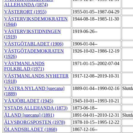
ALLEHANDA (1874)
VÄSTERORT (1955)
1955-01-05--1987-04-29
VÄSTERVIKSDEMOKRATEN
1944-08-18--1985-11-30
(1944)
VÄSTERVIKSTIDNINGEN
1919-06-26--
(1919)
VÄSTGÖTABLADET (1906)
1906-01-04--
VÄSTGÖTADEMOKRATEN
1926-10-02--1986-12-19
(1926)
VÄSTMANLANDS
1971-01-15--2002-07-04
FOLKBLAD (1971)
VÄSTMANLANDS NYHETER
1917-12-08--2019-10-31
(1918)
VÄSTRA NYLAND [suecana]
1889-01-04--1990-02-16
Slutd
(1889)
VÄXJÖBLADET (1945)
1945-10-01--1993-10-21
YSTADS ALLEHANDA (1873)
1873-06-18--
ÅLAND [suecana] (1891)
1891-04-01--2010-12-31
Slutd
ÄLVSBORGSPOSTEN (1978)
1978-10-15--1995-12-22
ÖLANDSBLADET (1868)
1867-12-16--