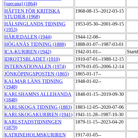
[suecana] (1864)
HÄFTEN FÖR KRITISKA
1968-08-15--2012-03-15
STUDIER (1968)
HÄLSINGLANDS TIDNING
1953-05-30--2001-09-15
(1953)
HÄRJEDALEN (1944)
1944-12-08--
HÖGANÄS TIDNING (1888)
1888-01-07--1987-03-01
ICA-KURIREN (1942)
1942-01-01--
Start
IDROTTSBLADET (1910)
1910-07-01--1988-12-15
INTERNATIONALEN (1974)
1979-01-05--2006-12-14
JÖNKÖPINGSPOSTEN (1865)
1865-01-17--
KALMAR LÄNS TIDNING
1948-01-02--
(1948)
KARLSHAMNS ALLEHANDA
1848-01-15--2019-09-30
(1848)
KARLSKOGA TIDNING (1883)
1883-12-05--2020-07-06
KARLSKOGAKURIREN (1941)
1941-11-28--1987-10-30
KARLSTADSTIDNINGEN
1879-11-15--2023-04-20
(1879)
KATRINEHOLMSKURIREN
1917-01-05--