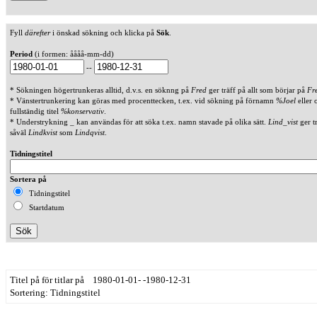
Fyll
därefter
i önskad sökning och klicka på
Sök
.
Period
(i formen: åååå-mm-dd)
--
* Sökningen högertrunkeras alltid, d.v.s. en söknng på
Fred
ger träff på allt som börjar på
Fr
* Vänstertrunkering kan göras med procenttecken, t.ex. vid sökning på förnamn
%Joel
eller 
fullständig titel
%konservativ
.
* Understrykning _ kan användas för att söka t.ex. namn stavade på olika sätt.
Lind_vist
ger t
såväl
Lindkvist
som
Lindqvist
.
Tidningstitel
Sortera på
Tidningstitel
Startdatum
Titel på för titlar på 1980-01-01- -1980-12-31
Sortering: Tidningstitel