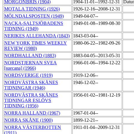
MORGONBRIS (1904)
1904-11-01--1992-12-31
Datum
MOTALA TIDNING (1926)
1926-12-16--2008-12-31
MÖLNDALSPOSTEN (1949)
1949-04-07--
NACKA-SALTSJÖBADENS
1949-01-08--1989-08-30
TIDNING (1949)
NERIKES ALLEHANDA (1843)
1843-03-04--
NEW YORK TIMES WEEKLY
1980-06-22--1982-09-26
REVIEW (1980)
NORDHALLAND (1883)
1883-04-05--2013-05-31
NORDSTJERNAN SVEA
1966-01-06--1994-12-22
[suecana] (1966)
NORDSVERIGE (1919)
1919-12-06--
NORDVÄSTRA SKÅNES
1946-12-02--
TIDNINGAR (1946)
NORDVÄSTRA SKÅNES
1956-01-02--1981-12-19
TIDNINGAR ESLÖVS
TIDNING (1956)
NORRA HALLAND (1967)
1967-01-04--
NORRA SKÅNE (1900)
1899-12-21--
NORRA VÄSTERBOTTEN
1911-01-04--2009-12-31
(1911)