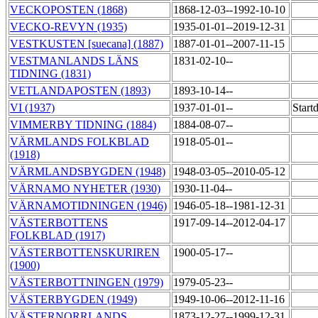
VECKOPOSTEN (1868)
1868-12-03--1992-10-10
VECKO-REVYN (1935)
1935-01-01--2019-12-31
VESTKUSTEN [suecana] (1887)
1887-01-01--2007-11-15
VESTMANLANDS LÄNS
1831-02-10--
TIDNING (1831)
VETLANDAPOSTEN (1893)
1893-10-14--
VI (1937)
1937-01-01--
Start
VIMMERBY TIDNING (1884)
1884-08-07--
VÄRMLANDS FOLKBLAD
1918-05-01--
(1918)
VÄRMLANDSBYGDEN (1948)
1948-03-05--2010-05-12
VÄRNAMO NYHETER (1930)
1930-11-04--
VÄRNAMOTIDNINGEN (1946)
1946-05-18--1981-12-31
VÄSTERBOTTENS
1917-09-14--2012-04-17
FOLKBLAD (1917)
VÄSTERBOTTENSKURIREN
1900-05-17--
(1900)
VÄSTERBOTTNINGEN (1979)
1979-05-23--
VÄSTERBYGDEN (1949)
1949-10-06--2012-11-16
VÄSTERNORRLANDS
1873-12-27--1999-12-31