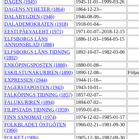
DAGEN (1945)
1945-11-01--1999-03-26
DAGENS NYHETER (1864)
1864-12-23--
DALABYGDEN (1946)
1946-08-09--
DALADEMOKRATEN (1918)
1918-01-04--
EESTI PÄEVALEHT (1971)
1971-01-07--2018-12-15
ELFSBORGS LÄNS
1886-11-03--1984-05-15
ANNONSBLAD (1886)
ELFSBORGS LÄNS TIDNING
1892-10-07--1982-03-06
(1892)
ENKÖPINGSPOSTEN (1880)
1880-01-08--
ESKILSTUNAKURIREN (1890)
1890-12-08--
Följa
EXPRESSEN (1944)
1944-11-16--
FAGERSTAPOSTEN (1943)
1943-10-01--
FALKÖPINGS TIDNING (1857)
1857-02-07--
FALUKURIREN (1894)
1894-07-02--
FILIPSTADS TIDNING (1959)
1959-01-03--
FINN SANOMAT (1974)
1974-12-02--1985-01-17
FOLKBLADET ÖSTGÖTEN
1966-02-21--1981-09-30
(1966)
FOLKET (1906)
1905-12-30--1982-09-30