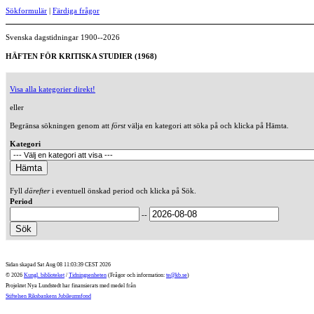
Sökformulär
|
Färdiga frågor
Svenska dagstidningar 1900--2026
HÄFTEN FÖR KRITISKA STUDIER (1968)
Visa alla kategorier direkt!
eller
Begränsa sökningen genom att
först
välja en kategori att söka på och klicka på Hämta.
Kategori
Fyll
därefter
i eventuell önskad period och klicka på Sök.
Period
--
Sidan skapad Sat Aug 08 11:03:39 CEST 2026
© 2026
Kungl. biblioteket
/
Tidningsenheten
(Frågor och information:
te@kb.se
)
Projektet Nya Lundstedt har finansierats med medel från
Stiftelsen Riksbankens Jubileumsfond