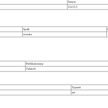
Satsyta
22x15,5
Språk
svenska
Publikationstyp
Tidskrift
Typsnitt
ant