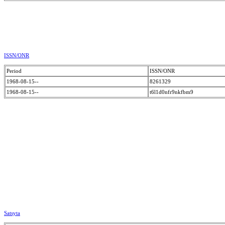
ISSN/ONR
Period
ISSN/ONR
1968-08-15--
8261329
1968-08-15--
t6l1d0nfr9nkfbm9
Satsyta