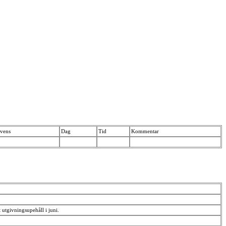
vens
Dag
Tid
Kommentar
 utgivningsupehåll i juni.