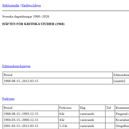
Sökformulär
|
Färdiga frågor
Svenska dagstidningar 1900--2026
HÄFTEN FÖR KRITISKA STUDIER (1968)
Editionsbeteckningar
Period
Editionsbet
1968-08-15--2012-03-15
[omärkt]
Frekvens
Period
Frekvens
Dag
Tid
Komment
1968-08-15--1993-12-15
6/år
varierande
Fingerad 
1984-03-15--2000-12-15
4/år
varierande
Kvartalsu
2001-03-15--2012-03-15
1-2/år
varierande
Oregelbun