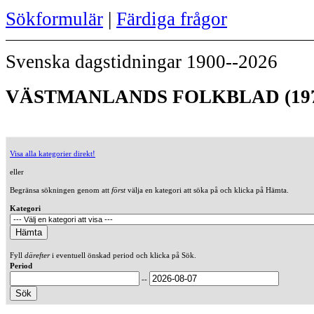
Sökformulär
|
Färdiga frågor
Svenska dagstidningar 1900--2026
VÄSTMANLANDS FOLKBLAD (197
Visa alla kategorier direkt!
eller
Begränsa sökningen genom att
först
välja en kategori att söka på och klicka på Hämta.
Kategori
Fyll
därefter
i eventuell önskad period och klicka på Sök.
Period
--