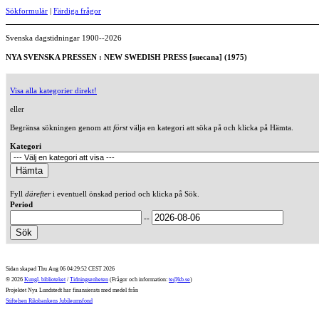
Sökformulär
|
Färdiga frågor
Svenska dagstidningar 1900--2026
NYA SVENSKA PRESSEN : NEW SWEDISH PRESS [suecana] (1975)
Visa alla kategorier direkt!
eller
Begränsa sökningen genom att
först
välja en kategori att söka på och klicka på Hämta.
Kategori
Fyll
därefter
i eventuell önskad period och klicka på Sök.
Period
--
Sidan skapad Thu Aug 06 04:29:52 CEST 2026
© 2026
Kungl. biblioteket
/
Tidningsenheten
(Frågor och information:
te@kb.se
)
Projektet Nya Lundstedt har finansierats med medel från
Stiftelsen Riksbankens Jubileumsfond