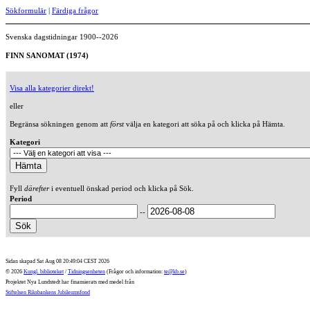
Sökformulär
|
Färdiga frågor
Svenska dagstidningar 1900--2026
FINN SANOMAT (1974)
Visa alla kategorier direkt!
eller
Begränsa sökningen genom att
först
välja en kategori att söka på och klicka på Hämta.
Kategori
Fyll
därefter
i eventuell önskad period och klicka på Sök.
Period
--
Sidan skapad Sat Aug 08 20:49:04 CEST 2026
© 2026
Kungl. biblioteket
/
Tidningsenheten
(Frågor och information:
te@kb.se
)
Projektet Nya Lundstedt har finansierats med medel från
Stiftelsen Riksbankens Jubileumsfond